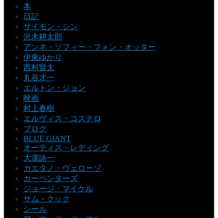
本
日記
サイモン・シン
沢木耕太郎
アンネ・ソフィー・フォン・オッター
伊東ゆかり
西村賢太
丸谷才一
エルトン・ジョン
映画
村上春樹
エルヴィス・コステロ
ブログ
BLUE GIANT
オーティス・レディング
大瀧詠一
カエタノ・ヴェローゾ
カーペンターズ
ジョージ・マイケル
サム・クック
シール