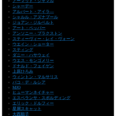
アーマッド・ジャマル
シャーデー
アルバート・アイラ―
シャルル・アズナブール
ジョアン・ジルベルト
アート・ペッパー
アンソニー・ブラクストン
スティーヴィー・レイ・ヴォーン
ウエイン・ショーター
スティング
ダニー・ハサウェイ
ウエス・モンゴメリー
ドナルド・フェイゲン
上原ひろみ
ウィントン・マルサリス
パコ・デ・ルシア
MJQ
ヒューマンネイチャー
エスペランサ・スポルディング
エリック・ドルフィー
星屑スキャット
大西順子