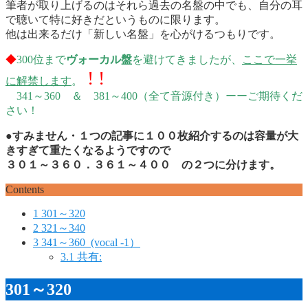
筆者が取り上げるのはそれら過去の名盤の中でも、自分の耳
で聴いて特に好きだというものに限ります。
他は出来るだけ「新しい名盤」を心がけるつもりです。
◆
300位まで
ヴォーカル盤
を避けてきましたが、
ここで一挙
! !
に解禁します
。
341～360 ＆ 381～400（全て音源付き）ーーご期待くだ
さい！
●
すみません・１つの記事に１００枚紹介するのは容量が大
きすぎて重たくなるようですので
３０１～３６０．３６１～４００ の２つに分けます。
Contents
1
301～320
2
321～340
3
341～360 (vocal -1）
3.1
共有:
301～320