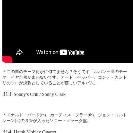
＊この曲のテーマ何かに似てません？そうです「ルパン三世のテー
マ」イヤ全然かまわないです。アート・ペッパー、コンテ・カンド
リのソロが溌剌としていることが嬉しいアルバム。
313
Sonny’s Crib / Sonny Clark
＊ドナルド・バード(tp)、カーティス・フラー(tb)、ジョン・コルト
レーン(ts)の３管が入ったソニー・クラーク盤。
314
Hamk Mobley Quartet