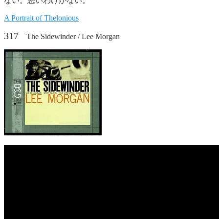
ない。悪いわけがない。
A Portrait of Thelonious
317
The Sidewinder / Lee Morgan