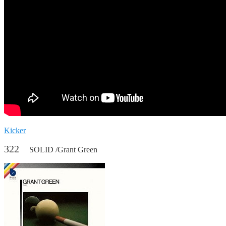
Kicker
322
SOLID /Grant Green