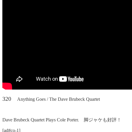
320
Anything Goes / The Dave Brubeck Quartet
Dave Brubeck Quartet Plays Cole Porter. 脚ジャケも好評！
[ad#co-1]