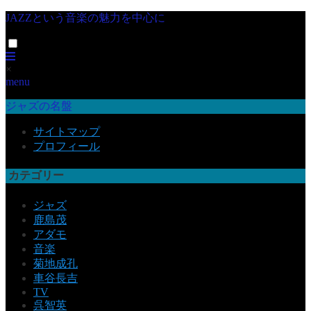
JAZZという音楽の魅力を中心に
×
menu
ジャズの名盤
サイトマップ
プロフィール
カテゴリー
ジャズ
鹿島茂
アダモ
音楽
菊地成孔
車谷長吉
TV
呉智英