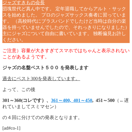
ジャズすきもの会長
団塊世代ど真ん中です。 定年退職してからアルト・サック
スを始めました。 プロのジャズサックス奏者に習っていま
す。 （高校時代にブラスバンドでしたけど当時は自分の楽
器を持っていませんでしたので、それっきりになりました）
主にジャズについて自由に書いています。 独断偏見お許し
ください。
ご注意）容量が大きすぎてスマホではちゃんと表示されない
ことがあるようです。
ジャズの名盤ベスト５００ を発表します
過去にベスト300を発表しています。
よって、この後
301～360(コレです）、
361～400,
401～450
, 451～500
（←遅
れていましてスミマセン）
の４回に分けてのの発表となります。
[ad#co-1]