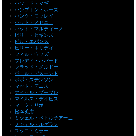
ハワード・マギー
ハンプトン・ホーズ
ハンク・モブレイ
パット・メセニー
パット・マルティーノ
ビリー・ヒギンズ
ビル・エバンス
ビリー・ホリディ
フィル・ウッズ
フレディ・ハバード
ブラッド・メルドー
ポール・デスモンド
ボボ・ステンソン
マット・デニス
マイケル・ブーブレ
マイルス・デイビス
マーク・リボー
松本英彦
ミシェル・ペトルチアーニ
ミシェル・ルグラン
ユッコ・ミラー