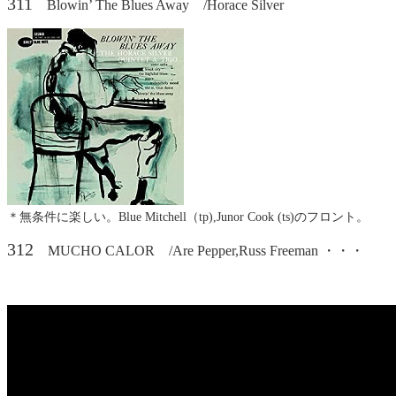
311
Blowin’ The Blues Away /Horace Silver
＊無条件に楽しい。Blue Mitchell（tp),Junor Cook (ts)のフロント。
312
MUCHO CALOR /Are Pepper,Russ Freeman ・・・