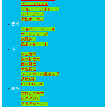
ビル・エバンス
ジョン・コルトレーン
フリージャズ
女性ボーカル
音楽
ショパンコンクール
オールディーズ
大瀧詠一
星屑スキャット
本
村上春樹
沢木耕太郎
西村賢太
車谷長吉
フェルマーの最終定理
菊地成孔
BLUE GIANT
映画
髪結いの亭主
日の名残り
永遠のジャンゴ