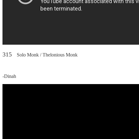
315
Solo Monk / Thelonious Monk
-Dinah