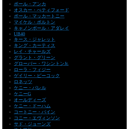
ポール・アンカ
オスカー・ぺティフォード
ポール・マッカートニー
マイケル・ボルトン
キャノンボール・アダレイ
UB40
キース・ジャレット
キング・カーティス
レイ・チャールズ
グラント・グリーン
グローバー・ワシントンJr.
ローラ・フィジー
ゲイリー・ピーコック
ロネッツ
ケニー・バレル
ケニーG
オールディーズ
ケニー・ドーハム
コートニー・パイン
コニー・エヴィンソン
サド・ジョーンズ