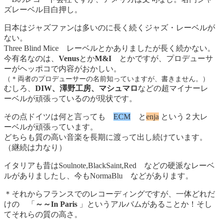
ズレーベル目白押し。
日本はジャズファンは多いのに長く続くジャズ・レーベルが
ない。
Three Blind Mice レーベルとかありましたが長く続かない。
今有名なのは、
Venus
とか
M&I
とかですが、プロデューサ
ーがヘッポコで内容がおかしい。
（＊両者のプロデューサーの名前知っていますが、書きません。
）
むしろ、
DIW、澤野工房、マシュマロ
などの超マイナーレ
ーベルが頑張っているのが現状です。
その点ドイツは何と言っても
ECM
と
enja
という２大レ
ーベルが頑張っています。
どちらも質の高い音楽を長期に渡って出し続けています。
（継続は力なり）
イタリアも昔はSoulnote,BlackSaint,Red などの硬派なレーベ
ルがありましたし、今もNormaBlu などがあります。
＊それからフランスでのレコーディングですが、一体どれだ
けの 「
～～In Paris
」というアルバムがあることか！そし
てそれらの質の高さ。