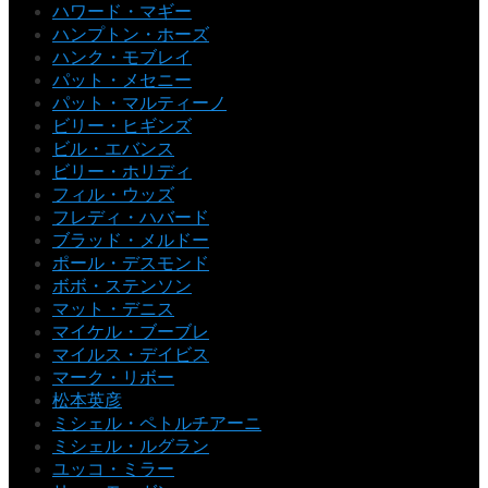
ハワード・マギー
ハンプトン・ホーズ
ハンク・モブレイ
パット・メセニー
パット・マルティーノ
ビリー・ヒギンズ
ビル・エバンス
ビリー・ホリディ
フィル・ウッズ
フレディ・ハバード
ブラッド・メルドー
ポール・デスモンド
ボボ・ステンソン
マット・デニス
マイケル・ブーブレ
マイルス・デイビス
マーク・リボー
松本英彦
ミシェル・ペトルチアーニ
ミシェル・ルグラン
ユッコ・ミラー