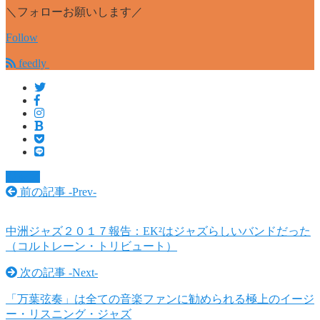
＼フォローお願いします／
Follow
feedly
ジャズ
前の記事 -
Prev
-
中洲ジャズ２０１７報告：EK²はジャズらしいバンドだった
（コルトレーン・トリビュート）
次の記事 -
Next
-
「万葉弦奏」は全ての音楽ファンに勧められる極上のイージ
ー・リスニング・ジャズ