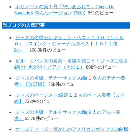
ボサノヴァの第１号「想いあふれて」Chega De
Saudadeを色んなバージョンで聴く
5件のビュー
当ブログの人気記事
ジャズの名盤セレクション・ベスト１００（１～５
０）（スイング・ジャーナルのベスト１００も併
記）
108.9k件のビュー
ビル・エバンスの名演・名盤を聴こう！ジャズに命を
懸けた男が弾くピアノ（その１）
89k件のビュー
ジャズの名盤：テナーサックス編(１０人のテナー奏
者）【改訂版】
76k件のビュー
ジャズのベーシスト:厳選１２人のベース奏者【まと
め】
72k件のビュー
ジャズの名盤・アルトサックス編(９人のアルト奏
者）
65.7k件のビュー
オールディーズ・懐かしのアメリカンポップス30曲勝