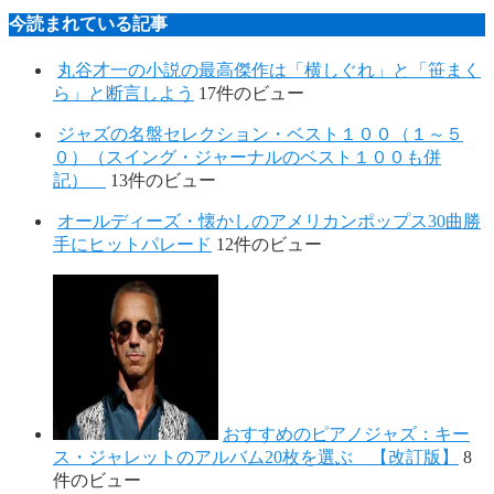
今読まれている記事
丸谷才一の小説の最高傑作は「横しぐれ」と「笹まく
ら」と断言しよう
17件のビュー
ジャズの名盤セレクション・ベスト１００（１～５
０）（スイング・ジャーナルのベスト１００も併
記）
13件のビュー
オールディーズ・懐かしのアメリカンポップス30曲勝
手にヒットパレード
12件のビュー
おすすめのピアノジャズ：キー
ス・ジャレットのアルバム20枚を選ぶ 【改訂版】
8
件のビュー