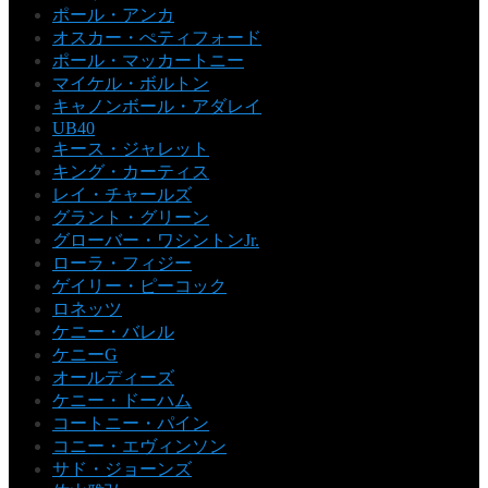
ポール・アンカ
オスカー・ぺティフォード
ポール・マッカートニー
マイケル・ボルトン
キャノンボール・アダレイ
UB40
キース・ジャレット
キング・カーティス
レイ・チャールズ
グラント・グリーン
グローバー・ワシントンJr.
ローラ・フィジー
ゲイリー・ピーコック
ロネッツ
ケニー・バレル
ケニーG
オールディーズ
ケニー・ドーハム
コートニー・パイン
コニー・エヴィンソン
サド・ジョーンズ