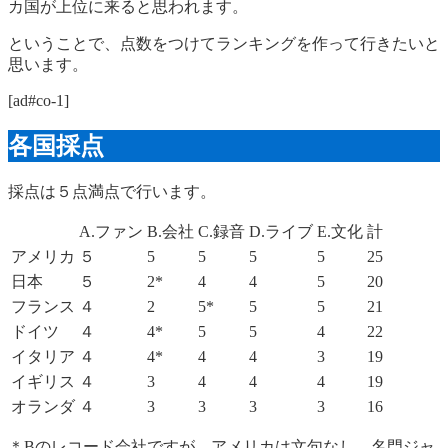
カ国が上位に来ると思われます。
ということで、点数をつけてランキングを作って行きたいと
思います。
[ad#co-1]
各国採点
採点は５点満点で行います。
A.ファン
B.会社
C.録音
D.ライブ
E.文化
計
アメリカ
５
5
5
5
5
25
日本
５
2*
4
4
5
20
フランス
４
2
5*
5
5
21
ドイツ
４
4*
5
5
4
22
イタリア
４
4*
4
4
3
19
イギリス
４
3
4
4
4
19
オランダ
４
3
3
3
3
16
＊Bのレコード会社ですが、アメリカは文句なし。名門ジャ