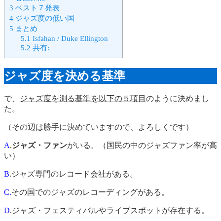
3
ベスト７発表
4
ジャズ度の低い国
5
まとめ
5.1
Isfahan / Duke Ellington
5.2
共有:
ジャズ度を決める基準
で、
ジャズ度を測る基準を以下の５項目
のように決めまし
た。
（その辺は勝手に決めていますので、よろしくです）
A
.
ジャズ・ファン
がいる。（国民の中のジャズファン率が高
い）
B
.ジャズ専門のレコード会社がある。
C.
その国でのジャズのレコーディングがある。
D
.ジャズ・フェスティバルやライブスポットが存在する。