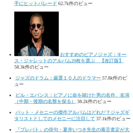
手にヒットパレード
62.7k件のビュー
おすすめのピアノジャズ：キー
ス・ジャレットのアルバム20枚を選ぶ 【改訂版】
58.3k件のビュー
ジャズのドラム：厳選１０人のドラマー
57.8k件のビ
ュー
ビル・エバンス：ピアノに命を賭けた男の名作、名演
（中期・後期の名盤を探る）
38.2k件のビュー
パット・メセニーの傑作アルバムはどれだ？ジャズギ
タリストとしてのメセニーに注目して
37.1k件のビュー
『プレバト』の俳句・夏井いつき先生の毒舌査定が大