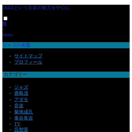
JAZZという音楽の魅力を中心に
×
menu
ジャズの名盤
サイトマップ
プロフィール
カテゴリー
ジャズ
鹿島茂
アダモ
音楽
菊地成孔
車谷長吉
TV
呉智英