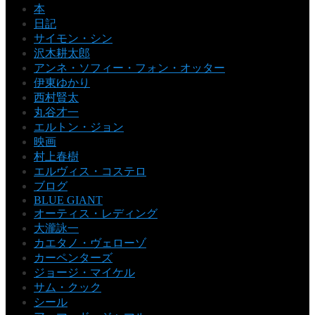
本
日記
サイモン・シン
沢木耕太郎
アンネ・ソフィー・フォン・オッター
伊東ゆかり
西村賢太
丸谷才一
エルトン・ジョン
映画
村上春樹
エルヴィス・コステロ
ブログ
BLUE GIANT
オーティス・レディング
大瀧詠一
カエタノ・ヴェローゾ
カーペンターズ
ジョージ・マイケル
サム・クック
シール