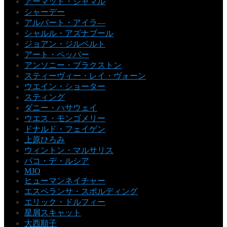
アーマッド・ジャマル
シャーデー
アルバート・アイラ―
シャルル・アズナブール
ジョアン・ジルベルト
アート・ペッパー
アンソニー・ブラクストン
スティーヴィー・レイ・ヴォーン
ウエイン・ショーター
スティング
ダニー・ハサウェイ
ウエス・モンゴメリー
ドナルド・フェイゲン
上原ひろみ
ウィントン・マルサリス
パコ・デ・ルシア
MJQ
ヒューマンネイチャー
エスペランサ・スポルディング
エリック・ドルフィー
星屑スキャット
大西順子