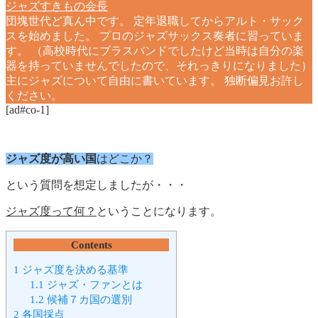
ジャズすきもの会長
団塊世代ど真ん中です。 定年退職してからアルト・サック
スを始めました。 プロのジャズサックス奏者に習っていま
す。 （高校時代にブラスバンドでしたけど当時は自分の楽
器を持っていませんでしたので、それっきりになりました）
主にジャズについて自由に書いています。 独断偏見お許し
ください。
[ad#co-1]
ジャズ度が高い国
はどこか？
という質問を想定しましたが・・・
ジャズ度って何？
ということになります。
Contents
1
ジャズ度を決める基準
1.1
ジャズ・ファンとは
1.2
候補７カ国の選別
2
各国採点