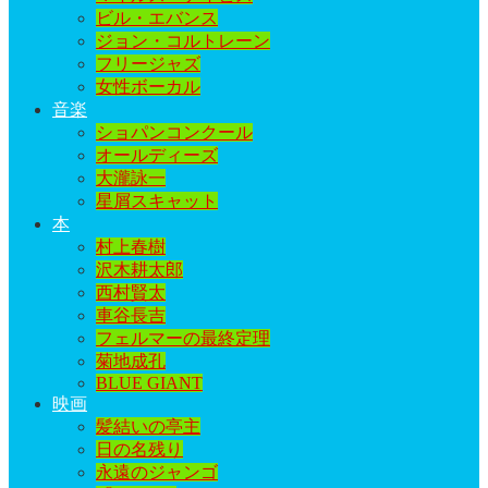
ビル・エバンス
ジョン・コルトレーン
フリージャズ
女性ボーカル
音楽
ショパンコンクール
オールディーズ
大瀧詠一
星屑スキャット
本
村上春樹
沢木耕太郎
西村賢太
車谷長吉
フェルマーの最終定理
菊地成孔
BLUE GIANT
映画
髪結いの亭主
日の名残り
永遠のジャンゴ