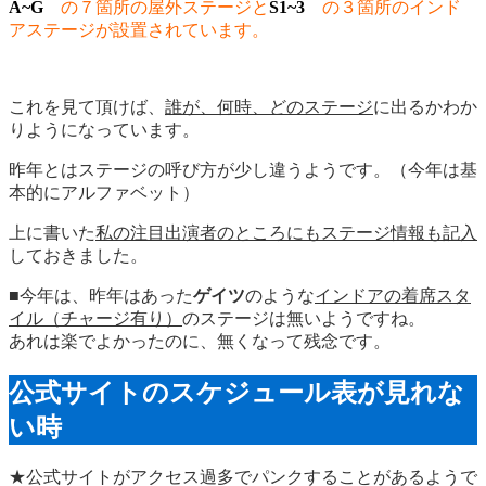
A~G
の７箇所の屋外ステージと
S1~3
の３箇所のインド
アステージが設置されています。
これを見て頂けば、
誰が、何時、どのステージ
に出るかわか
りようになっています。
昨年とはステージの呼び方が少し違うようです。（今年は基
本的にアルファベット）
上に書いた
私の注目出演者のところにもステージ情報も記入
しておきました。
■今年は、昨年はあった
ゲイツ
のような
インドアの着席スタ
イル（チャージ有り）
のステージは無いようですね。
あれは楽でよかったのに、無くなって残念です。
公式サイトのスケジュール表が見れな
い時
★公式サイトがアクセス過多でパンクすることがあるようで