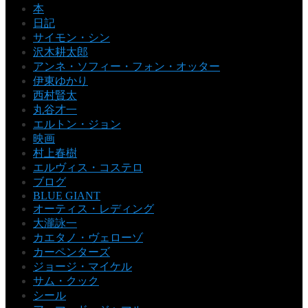
本
日記
サイモン・シン
沢木耕太郎
アンネ・ソフィー・フォン・オッター
伊東ゆかり
西村賢太
丸谷才一
エルトン・ジョン
映画
村上春樹
エルヴィス・コステロ
ブログ
BLUE GIANT
オーティス・レディング
大瀧詠一
カエタノ・ヴェローゾ
カーペンターズ
ジョージ・マイケル
サム・クック
シール