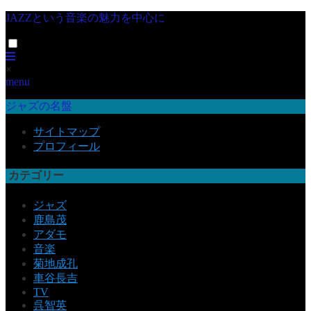
JAZZという音楽の魅力を中心に
×
menu
ジャズの名盤
サイトマップ
プロフィール
カテゴリー
ジャズ
鹿島茂
アダモ
音楽
菊地成孔
車谷長吉
TV
呉智英