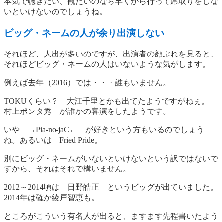
本気で聴きたい、観たいのなら早くから行って席取りをしな
いといけないのでしょうね。
ビッグ・ネームの人が余り出演しない
それほど、人出が多いのですが、出演者の顔ぶれを見ると、
それほどビッグ・ネームの人はいないような気がします。
例えば去年（2016）では・・・誰もいません。
TOKUくらい？ 大江千里とかも出てたようですがねぇ。
村上ポンタ秀一が誰かの客演をしたようです。
いや →Pia-no-jaC← が好きという方もいるのでしょう
ね。あるいは Fried Pride。
別にビッグ・ネームがいないといけないという訳ではないで
すから、それはそれで構いません。
2012～2014頃は 日野皓正 というビッグが出ていました。
2014年は確か綾戸智恵も。
ところがこういう有名人が出ると、ますます先程書いたよう