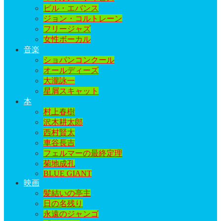
ビル・エバンス
ジョン・コルトレーン
フリージャズ
女性ボーカル
音楽
ショパンコンクール
オールディーズ
大瀧詠一
星屑スキャット
本
村上春樹
沢木耕太郎
西村賢太
車谷長吉
フェルマーの最終定理
菊地成孔
BLUE GIANT
映画
髪結いの亭主
日の名残り
永遠のジャンゴ