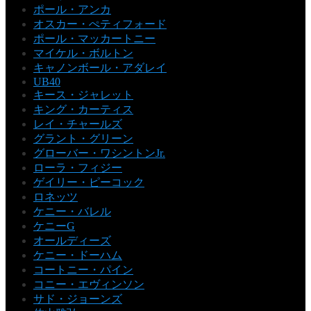
ポール・アンカ
オスカー・ぺティフォード
ポール・マッカートニー
マイケル・ボルトン
キャノンボール・アダレイ
UB40
キース・ジャレット
キング・カーティス
レイ・チャールズ
グラント・グリーン
グローバー・ワシントンJr.
ローラ・フィジー
ゲイリー・ピーコック
ロネッツ
ケニー・バレル
ケニーG
オールディーズ
ケニー・ドーハム
コートニー・パイン
コニー・エヴィンソン
サド・ジョーンズ