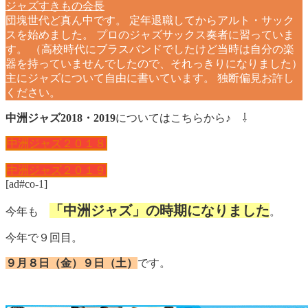
ジャズすきもの会長
団塊世代ど真ん中です。 定年退職してからアルト・サック
スを始めました。 プロのジャズサックス奏者に習っていま
す。 （高校時代にブラスバンドでしたけど当時は自分の楽
器を持っていませんでしたので、それっきりになりました）
主にジャズについて自由に書いています。 独断偏見お許し
ください。
中洲ジャズ2018・2019
についてはこちらから♪ ⇩
中洲ジャズ２０１８
中洲ジャズ２０１９
[ad#co-1]
「中洲ジャズ」の時期になりました
今年も
。
今年で９回目。
９月８日（金）９日（土）
です。