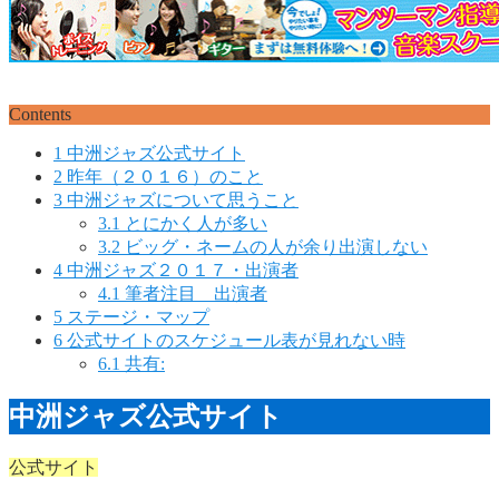
Contents
1
中洲ジャズ公式サイト
2
昨年（２０１６）のこと
3
中洲ジャズについて思うこと
3.1
とにかく人が多い
3.2
ビッグ・ネームの人が余り出演しない
4
中洲ジャズ２０１７・出演者
4.1
筆者注目 出演者
5
ステージ・マップ
6
公式サイトのスケジュール表が見れない時
6.1
共有:
中洲ジャズ公式サイト
公式サイト