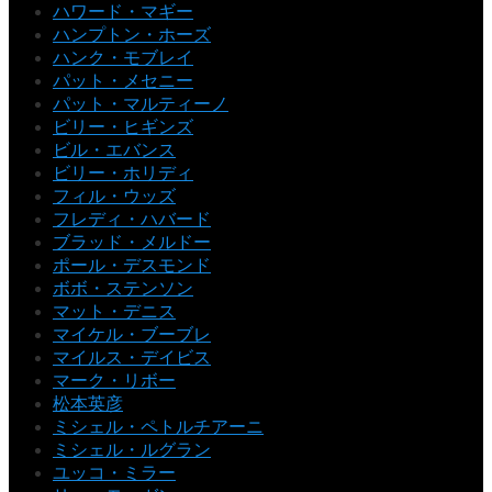
ハワード・マギー
ハンプトン・ホーズ
ハンク・モブレイ
パット・メセニー
パット・マルティーノ
ビリー・ヒギンズ
ビル・エバンス
ビリー・ホリディ
フィル・ウッズ
フレディ・ハバード
ブラッド・メルドー
ポール・デスモンド
ボボ・ステンソン
マット・デニス
マイケル・ブーブレ
マイルス・デイビス
マーク・リボー
松本英彦
ミシェル・ペトルチアーニ
ミシェル・ルグラン
ユッコ・ミラー