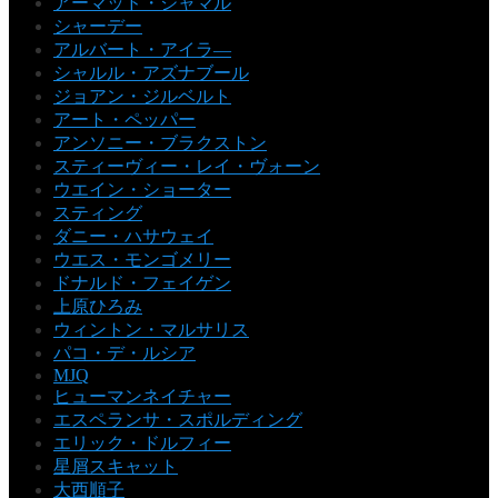
アーマッド・ジャマル
シャーデー
アルバート・アイラ―
シャルル・アズナブール
ジョアン・ジルベルト
アート・ペッパー
アンソニー・ブラクストン
スティーヴィー・レイ・ヴォーン
ウエイン・ショーター
スティング
ダニー・ハサウェイ
ウエス・モンゴメリー
ドナルド・フェイゲン
上原ひろみ
ウィントン・マルサリス
パコ・デ・ルシア
MJQ
ヒューマンネイチャー
エスペランサ・スポルディング
エリック・ドルフィー
星屑スキャット
大西順子