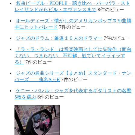
名曲ピープル・PEOPLE・聴き比べ・バーバラ・スト
レイサンドからビル・エヴァンスまで
8件のビュー
オールディーズ・懐かしのアメリカンポップス30曲勝
手にヒットパレード
7件のビュー
ジャズのドラム：厳選１０人のドラマー
7件のビュー
「ラ・ラ・ランド」は音楽映画としては失敗作（面白
くない、つまらない、不可解、観ていてイライラす
る）
7件のビュー
ジャズの名曲シリーズ【まとめ】スタンダード・ナン
バーズ 曲名A～R
7件のビュー
ケニー・バレル：ジャズを代表するギタリストの名盤
5枚を選ぶ
6件のビュー