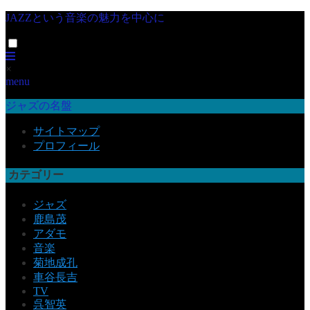
JAZZという音楽の魅力を中心に
×
menu
ジャズの名盤
サイトマップ
プロフィール
カテゴリー
ジャズ
鹿島茂
アダモ
音楽
菊地成孔
車谷長吉
TV
呉智英