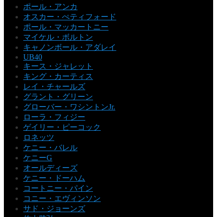
ポール・アンカ
オスカー・ぺティフォード
ポール・マッカートニー
マイケル・ボルトン
キャノンボール・アダレイ
UB40
キース・ジャレット
キング・カーティス
レイ・チャールズ
グラント・グリーン
グローバー・ワシントンJr.
ローラ・フィジー
ゲイリー・ピーコック
ロネッツ
ケニー・バレル
ケニーG
オールディーズ
ケニー・ドーハム
コートニー・パイン
コニー・エヴィンソン
サド・ジョーンズ