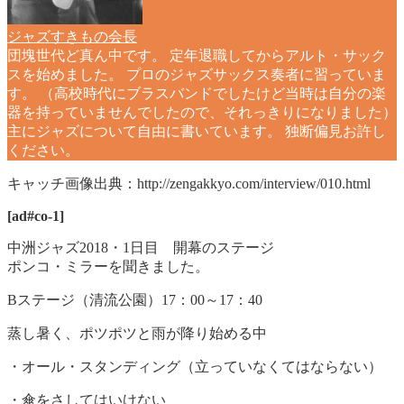
ジャズすきもの会長
団塊世代ど真ん中です。 定年退職してからアルト・サック
スを始めました。 プロのジャズサックス奏者に習っていま
す。 （高校時代にブラスバンドでしたけど当時は自分の楽
器を持っていませんでしたので、それっきりになりました）
主にジャズについて自由に書いています。 独断偏見お許し
ください。
キャッチ画像出典：http://zengakkyo.com/interview/010.html
[ad#co-1]
中洲ジャズ2018・1日目 開幕のステージ
ポンコ・ミラーを聞きました。
Bステージ（清流公園）17：00～17：40
蒸し暑く、ポツポツと雨が降り始める中
・オール・スタンディング（立っていなくてはならない）
・傘をさしてはいけない