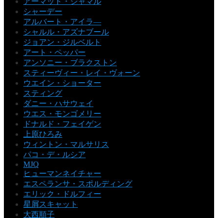
アーマッド・ジャマル
シャーデー
アルバート・アイラ―
シャルル・アズナブール
ジョアン・ジルベルト
アート・ペッパー
アンソニー・ブラクストン
スティーヴィー・レイ・ヴォーン
ウエイン・ショーター
スティング
ダニー・ハサウェイ
ウエス・モンゴメリー
ドナルド・フェイゲン
上原ひろみ
ウィントン・マルサリス
パコ・デ・ルシア
MJQ
ヒューマンネイチャー
エスペランサ・スポルディング
エリック・ドルフィー
星屑スキャット
大西順子