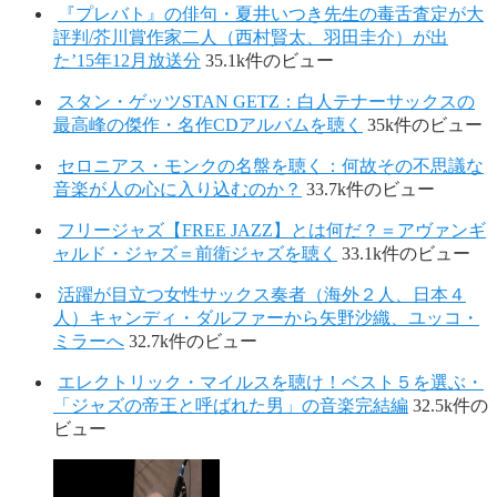
『プレバト』の俳句・夏井いつき先生の毒舌査定が大
評判/芥川賞作家二人（西村賢太、羽田圭介）が出
た’15年12月放送分
35.1k件のビュー
スタン・ゲッツSTAN GETZ：白人テナーサックスの
最高峰の傑作・名作CDアルバムを聴く
35k件のビュー
セロニアス・モンクの名盤を聴く：何故その不思議な
音楽が人の心に入り込むのか？
33.7k件のビュー
フリージャズ【FREE JAZZ】とは何だ？＝アヴァンギ
ャルド・ジャズ＝前衛ジャズを聴く
33.1k件のビュー
活躍が目立つ女性サックス奏者（海外２人、日本４
人）キャンディ・ダルファーから矢野沙織、ユッコ・
ミラーへ
32.7k件のビュー
エレクトリック・マイルスを聴け！ベスト５を選ぶ・
「ジャズの帝王と呼ばれた男」の音楽完結編
32.5k件の
ビュー