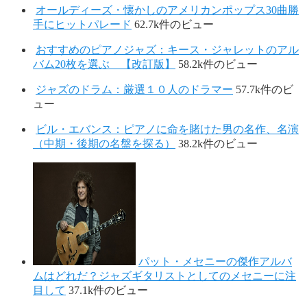
オールディーズ・懐かしのアメリカンポップス30曲勝
手にヒットパレード
62.7k件のビュー
おすすめのピアノジャズ：キース・ジャレットのアル
バム20枚を選ぶ 【改訂版】
58.2k件のビュー
ジャズのドラム：厳選１０人のドラマー
57.7k件のビ
ュー
ビル・エバンス：ピアノに命を賭けた男の名作、名演
（中期・後期の名盤を探る）
38.2k件のビュー
パット・メセニーの傑作アルバ
ムはどれだ？ジャズギタリストとしてのメセニーに注
目して
37.1k件のビュー