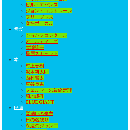
ビル・エバンス
ジョン・コルトレーン
フリージャズ
女性ボーカル
音楽
ショパンコンクール
オールディーズ
大瀧詠一
星屑スキャット
本
村上春樹
沢木耕太郎
西村賢太
車谷長吉
フェルマーの最終定理
菊地成孔
BLUE GIANT
映画
髪結いの亭主
日の名残り
永遠のジャンゴ