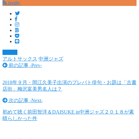
feedly
ジャズ
アルトサックス
中洲ジャズ
前の記事 -
Prev
-
2018年９月・岡江久美子出演のプレバト俳句・お題は「古書
店街」梅沢富美男名人は？
次の記事 -
Next
-
初めて聴く前田智洋＆DAISUKE in中洲ジャズ２０１８が素
晴らしかった件