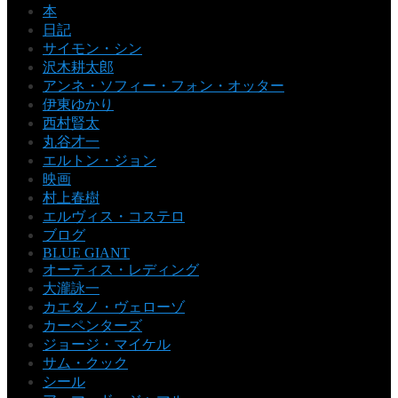
本
日記
サイモン・シン
沢木耕太郎
アンネ・ソフィー・フォン・オッター
伊東ゆかり
西村賢太
丸谷才一
エルトン・ジョン
映画
村上春樹
エルヴィス・コステロ
ブログ
BLUE GIANT
オーティス・レディング
大瀧詠一
カエタノ・ヴェローゾ
カーペンターズ
ジョージ・マイケル
サム・クック
シール