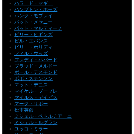
ハワード・マギー
ハンプトン・ホーズ
ハンク・モブレイ
パット・メセニー
パット・マルティーノ
ビリー・ヒギンズ
ビル・エバンス
ビリー・ホリディ
フィル・ウッズ
フレディ・ハバード
ブラッド・メルドー
ポール・デスモンド
ボボ・ステンソン
マット・デニス
マイケル・ブーブレ
マイルス・デイビス
マーク・リボー
松本英彦
ミシェル・ペトルチアーニ
ミシェル・ルグラン
ユッコ・ミラー