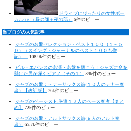
ドライブにぴったりの女性ボー
カル6人（昼の部＋夜の部）
6件のビュー
当ブログの人気記事
ジャズの名盤セレクション・ベスト１００（１～５
０）（スイング・ジャーナルのベスト１００も併
記）
108.9k件のビュー
ビル・エバンスの名演・名盤を聴こう！ジャズに命を
懸けた男が弾くピアノ（その１）
89k件のビュー
ジャズの名盤：テナーサックス編(１０人のテナー奏
者）【改訂版】
76k件のビュー
ジャズのベーシスト:厳選１２人のベース奏者【まと
め】
72k件のビュー
ジャズの名盤・アルトサックス編(９人のアルト奏
者）
65.7k件のビュー