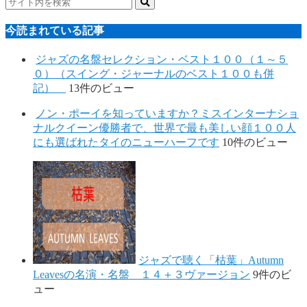
今読まれている記事
ジャズの名盤セレクション・ベスト１００（１～５
０）（スイング・ジャーナルのベスト１００も併
記）
13件のビュー
ノン・ポーイを知っていますか？ミスインターナショ
ナルクイーン優勝者で、世界で最も美しい顔１００人
にも選ばれたタイのニューハーフです
10件のビュー
ジャズで聴く「枯葉」Autumn
Leavesの名演・名盤 １４＋３ヴァージョン
9件のビ
ュー