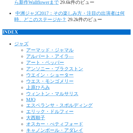
ら新作Wallflowerまで
29.6k件のビュー
中洲ジャズ2017：その楽しみ方・注目の出演者は何
時、どこのステージか？
29.2k件のビュー
INDEX
ジャズ
アーマッド・ジャマル
アルバート・アイラ―
アート・ペッパー
アンソニー・ブラクストン
ウエイン・ショーター
ウエス・モンゴメリー
上原ひろみ
ウィントン・マルサリス
MJQ
エスペランサ・スポルディング
エリック・ドルフィー
大西順子
オスカー・ぺティフォード
キャノンボール・アダレイ