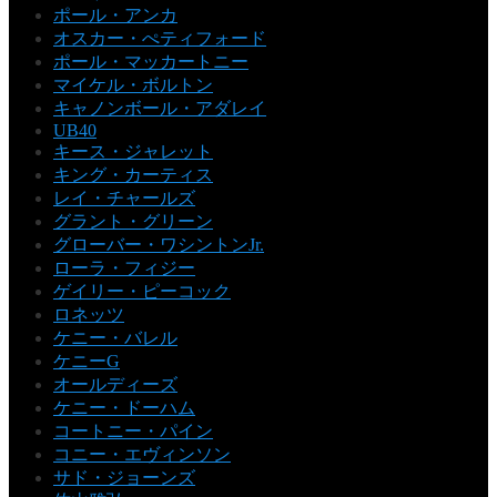
ポール・アンカ
オスカー・ぺティフォード
ポール・マッカートニー
マイケル・ボルトン
キャノンボール・アダレイ
UB40
キース・ジャレット
キング・カーティス
レイ・チャールズ
グラント・グリーン
グローバー・ワシントンJr.
ローラ・フィジー
ゲイリー・ピーコック
ロネッツ
ケニー・バレル
ケニーG
オールディーズ
ケニー・ドーハム
コートニー・パイン
コニー・エヴィンソン
サド・ジョーンズ