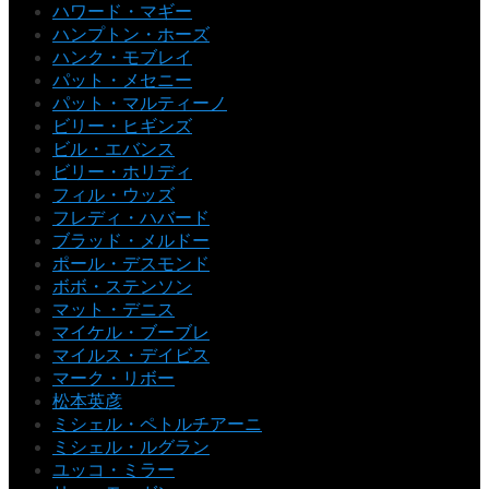
ハワード・マギー
ハンプトン・ホーズ
ハンク・モブレイ
パット・メセニー
パット・マルティーノ
ビリー・ヒギンズ
ビル・エバンス
ビリー・ホリディ
フィル・ウッズ
フレディ・ハバード
ブラッド・メルドー
ポール・デスモンド
ボボ・ステンソン
マット・デニス
マイケル・ブーブレ
マイルス・デイビス
マーク・リボー
松本英彦
ミシェル・ペトルチアーニ
ミシェル・ルグラン
ユッコ・ミラー