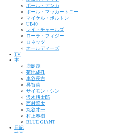
ポール・アンカ
ポール・マッカートニー
マイケル・ボルトン
UB40
レイ・チャールズ
ローラ・フィジー
ロネッツ
オールディーズ
TV
本
鹿島茂
菊地成孔
車谷長吉
呉智英
サイモン・シン
沢木耕太郎
西村賢太
丸谷才一
村上春樹
BLUE GIANT
日記