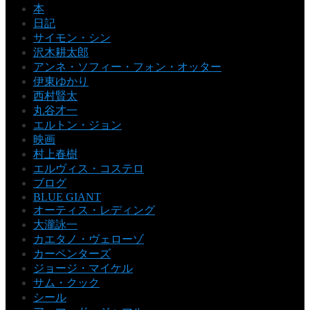
本
日記
サイモン・シン
沢木耕太郎
アンネ・ソフィー・フォン・オッター
伊東ゆかり
西村賢太
丸谷才一
エルトン・ジョン
映画
村上春樹
エルヴィス・コステロ
ブログ
BLUE GIANT
オーティス・レディング
大瀧詠一
カエタノ・ヴェローゾ
カーペンターズ
ジョージ・マイケル
サム・クック
シール