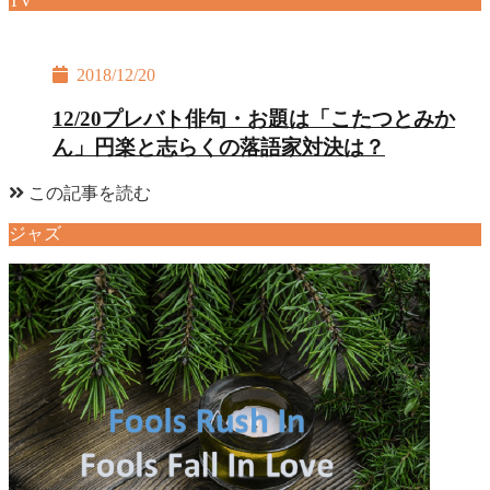
TV
2018/12/20
12/20プレバト俳句・お題は「こたつとみか
ん」円楽と志らくの落語家対決は？
この記事を読む
ジャズ