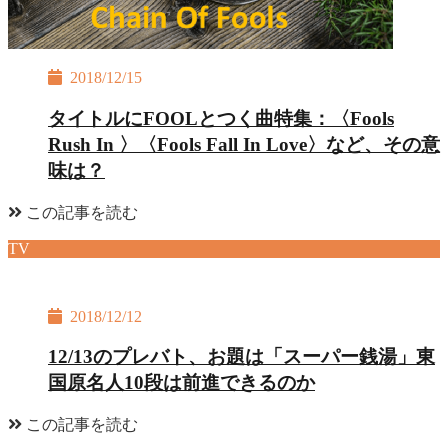
2018/12/15
タイトルにFOOLとつく曲特集：〈Fools
Rush In 〉〈Fools Fall In Love〉など、その意
味は？
この記事を読む
TV
2018/12/12
12/13のプレバト、お題は「スーパー銭湯」東
国原名人10段は前進できるのか
この記事を読む