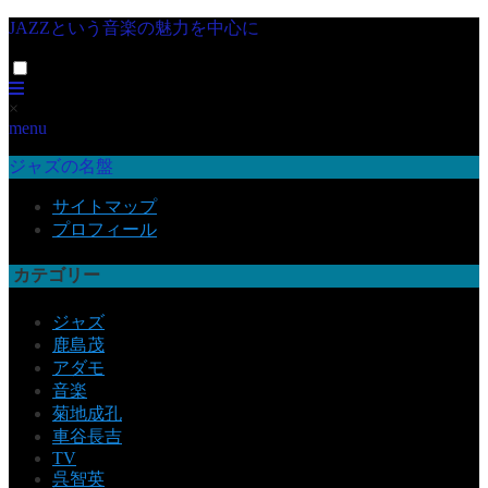
JAZZという音楽の魅力を中心に
×
menu
ジャズの名盤
サイトマップ
プロフィール
カテゴリー
ジャズ
鹿島茂
アダモ
音楽
菊地成孔
車谷長吉
TV
呉智英