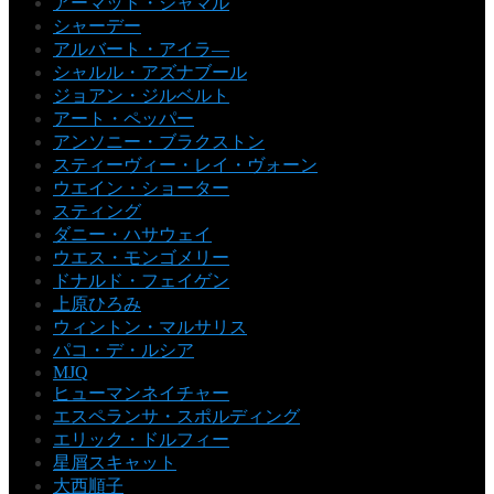
アーマッド・ジャマル
シャーデー
アルバート・アイラ―
シャルル・アズナブール
ジョアン・ジルベルト
アート・ペッパー
アンソニー・ブラクストン
スティーヴィー・レイ・ヴォーン
ウエイン・ショーター
スティング
ダニー・ハサウェイ
ウエス・モンゴメリー
ドナルド・フェイゲン
上原ひろみ
ウィントン・マルサリス
パコ・デ・ルシア
MJQ
ヒューマンネイチャー
エスペランサ・スポルディング
エリック・ドルフィー
星屑スキャット
大西順子