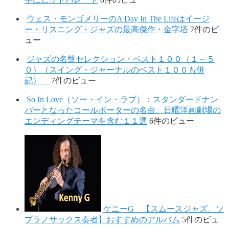
ウェス・モンゴメリーのA Day In The Lifeはイージ
ー・リスニング・ジャズの最高傑作・金字塔
7件のビ
ュー
ジャズの名盤セレクション・ベスト１００（１～５
０）（スイング・ジャーナルのベスト１００も併
記）
7件のビュー
So In Love（ソー・イン・ラブ）：スタンダードナン
バーとなったコールポーターの名曲、日曜洋画劇場の
エンディングテーマを含む１１選
6件のビュー
ケニーG 【スムースジャズ、ソ
プラノサックス奏者】おすすめのアルバム
5件のビュ