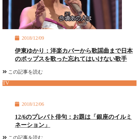
2018/12/09
伊東ゆかり：洋楽カバーから歌謡曲まで日本
のポップスを歌った忘れてはいけない歌手
この記事を読む
TV
2018/12/06
12/6のプレバト俳句：お題は「銀座のイルミ
ネーション」
この記事を読む