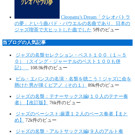
Cleopatra’s Dream「クレオパトラ
の夢」という曲バド・パウエルの名曲であり、日本の
ジャズ喫茶で大ヒットした曲でした
5件のビュー
当ブログの人気記事
ジャズの名盤セレクション・ベスト１００（１～５
０）（スイング・ジャーナルのベスト１００も併
記）
108.9k件のビュー
ビル・エバンスの名演・名盤を聴こう！ジャズに命を
懸けた男が弾くピアノ（その１）
89k件のビュー
ジャズの名盤：テナーサックス編(１０人のテナー奏
者）【改訂版】
76k件のビュー
ジャズのベーシスト:厳選１２人のベース奏者【まと
め】
72k件のビュー
ジャズの名盤・アルトサックス編(９人のアルト奏