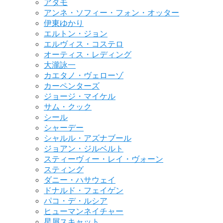
アダモ
アンネ・ソフィー・フォン・オッター
伊東ゆかり
エルトン・ジョン
エルヴィス・コステロ
オーティス・レディング
大瀧詠一
カエタノ・ヴェローゾ
カーペンターズ
ジョージ・マイケル
サム・クック
シール
シャーデー
シャルル・アズナブール
ジョアン・ジルベルト
スティーヴィー・レイ・ヴォーン
スティング
ダニー・ハサウェイ
ドナルド・フェイゲン
パコ・デ・ルシア
ヒューマンネイチャー
星屑スキャット