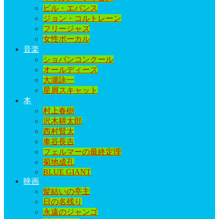
ビル・エバンス
ジョン・コルトレーン
フリージャズ
女性ボーカル
音楽
ショパンコンクール
オールディーズ
大瀧詠一
星屑スキャット
本
村上春樹
沢木耕太郎
西村賢太
車谷長吉
フェルマーの最終定理
菊地成孔
BLUE GIANT
映画
髪結いの亭主
日の名残り
永遠のジャンゴ