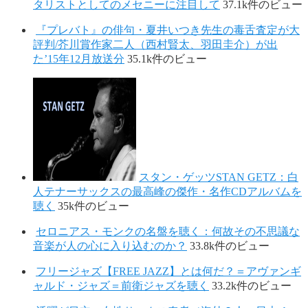
タリストとしてのメセニーに注目して
37.1k件のビュー
『プレバト』の俳句・夏井いつき先生の毒舌査定が大
評判/芥川賞作家二人（西村賢太、羽田圭介）が出
た’15年12月放送分
35.1k件のビュー
スタン・ゲッツSTAN GETZ：白
人テナーサックスの最高峰の傑作・名作CDアルバムを
聴く
35k件のビュー
セロニアス・モンクの名盤を聴く：何故その不思議な
音楽が人の心に入り込むのか？
33.8k件のビュー
フリージャズ【FREE JAZZ】とは何だ？＝アヴァンギ
ャルド・ジャズ＝前衛ジャズを聴く
33.2k件のビュー