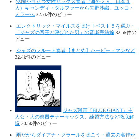
活躍が目立つ女性サックス奏者（海外２人、日本４
人）キャンディ・ダルファーから矢野沙織、ユッコ・
ミラーへ
32.7k件のビュー
エレクトリック・マイルスを聴け！ベスト５を選ぶ・
「ジャズの帝王と呼ばれた男」の音楽完結編
32.5k件の
ビュー
ジャズのフルート奏者【まとめ】ハービー・マンなど
32.4k件のビュー
ジャズ漫画『BLUE GIANT』主
人公・大の楽器テナーサックス、練習方法など徹底解
説
30.5k件のビュー
雨だからダイアナ・クラールを聴こう・過去の名作か