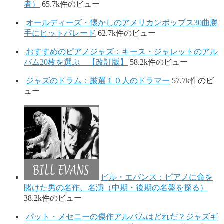
者）
65.7k件のビュー
オールディーズ・懐かしのアメリカンポップス30曲勝
手にヒットパレード
62.7k件のビュー
おすすめのピアノジャズ：キース・ジャレットのアル
バム20枚を選ぶ 【改訂版】
58.2k件のビュー
ジャズのドラム：厳選１０人のドラマー
57.7k件のビ
ュー
ビル・エバンス：ピアノに命を
賭けた男の名作、名演（中期・後期の名盤を探る）
38.2k件のビュー
パット・メセニーの傑作アルバムはどれだ？ジャズギ