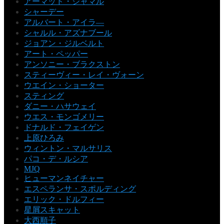
アーマッド・ジャマル
シャーデー
アルバート・アイラ―
シャルル・アズナブール
ジョアン・ジルベルト
アート・ペッパー
アンソニー・ブラクストン
スティーヴィー・レイ・ヴォーン
ウエイン・ショーター
スティング
ダニー・ハサウェイ
ウエス・モンゴメリー
ドナルド・フェイゲン
上原ひろみ
ウィントン・マルサリス
パコ・デ・ルシア
MJQ
ヒューマンネイチャー
エスペランサ・スポルディング
エリック・ドルフィー
星屑スキャット
大西順子