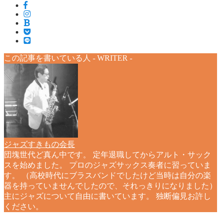
この記事を書いている人 -
WRITER
-
ジャズすきもの会長
団塊世代ど真ん中です。 定年退職してからアルト・サック
スを始めました。 プロのジャズサックス奏者に習っていま
す。 （高校時代にブラスバンドでしたけど当時は自分の楽
器を持っていませんでしたので、それっきりになりました）
主にジャズについて自由に書いています。 独断偏見お許し
ください。