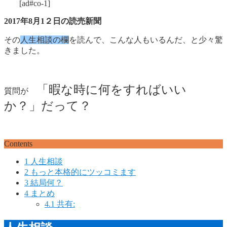
[ad#co-1]
2017年8月1２日の読売新聞
その
人生相談の欄
を読んで、こんな人もいるんだ、と少々驚
きました。
「暇な時に何をすればいい
質問が
か？」だって？
Contents
1
人生相談
2
もっと本格的にツッコミます
3
結局何？
4
まとめ
4.1
共有: