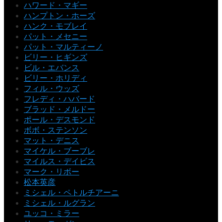
ハワード・マギー
ハンプトン・ホーズ
ハンク・モブレイ
パット・メセニー
パット・マルティーノ
ビリー・ヒギンズ
ビル・エバンス
ビリー・ホリディ
フィル・ウッズ
フレディ・ハバード
ブラッド・メルドー
ポール・デスモンド
ボボ・ステンソン
マット・デニス
マイケル・ブーブレ
マイルス・デイビス
マーク・リボー
松本英彦
ミシェル・ペトルチアーニ
ミシェル・ルグラン
ユッコ・ミラー