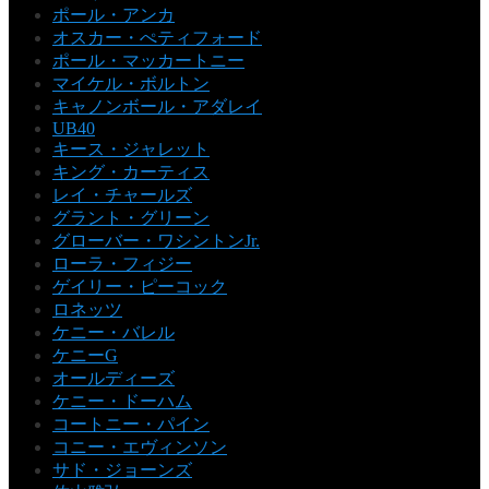
ポール・アンカ
オスカー・ぺティフォード
ポール・マッカートニー
マイケル・ボルトン
キャノンボール・アダレイ
UB40
キース・ジャレット
キング・カーティス
レイ・チャールズ
グラント・グリーン
グローバー・ワシントンJr.
ローラ・フィジー
ゲイリー・ピーコック
ロネッツ
ケニー・バレル
ケニーG
オールディーズ
ケニー・ドーハム
コートニー・パイン
コニー・エヴィンソン
サド・ジョーンズ