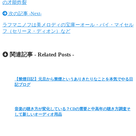
の才能炸裂
次の記事 -
Next
-
ラフマニノフは美メロディの宝庫ーオール・バイ・マイセル
フ（セリーヌ・ディオン）など
関連記事 -
Related Posts
-
【禁煙日記】元旦から禁煙というありきたりなことを本気でやる日
記ブログ
音楽の聴き方が変化している？CDの需要と中高年の聴き方調査そ
して新しいオーディオ用品