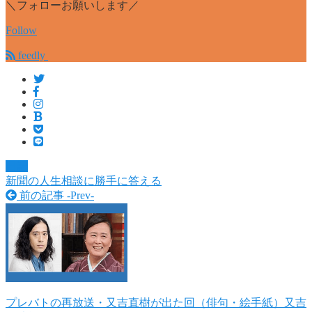
＼フォローお願いします／
Follow
feedly
日記
新聞の人生相談に勝手に答える
前の記事 -
Prev
-
プレバトの再放送・又吉直樹が出た回（俳句・絵手紙）又吉