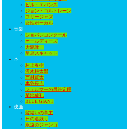
ビル・エバンス
ジョン・コルトレーン
フリージャズ
女性ボーカル
音楽
ショパンコンクール
オールディーズ
大瀧詠一
星屑スキャット
本
村上春樹
沢木耕太郎
西村賢太
車谷長吉
フェルマーの最終定理
菊地成孔
BLUE GIANT
映画
髪結いの亭主
日の名残り
永遠のジャンゴ