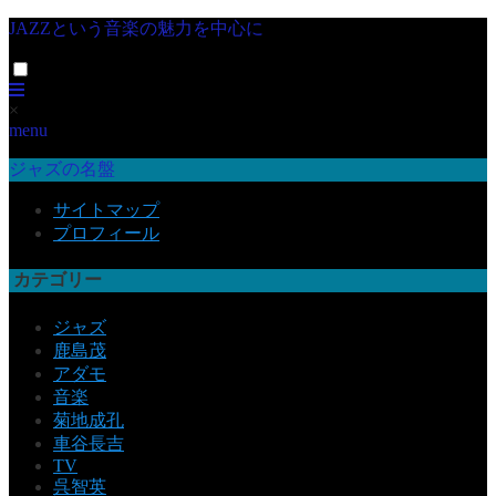
JAZZという音楽の魅力を中心に
×
menu
ジャズの名盤
サイトマップ
プロフィール
カテゴリー
ジャズ
鹿島茂
アダモ
音楽
菊地成孔
車谷長吉
TV
呉智英