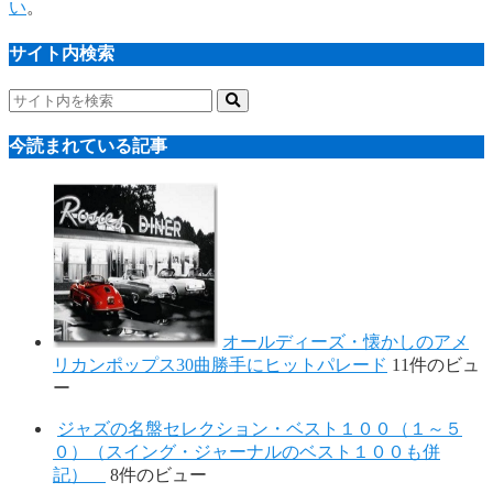
い
。
サイト内検索
今読まれている記事
オールディーズ・懐かしのアメ
リカンポップス30曲勝手にヒットパレード
11件のビュ
ー
ジャズの名盤セレクション・ベスト１００（１～５
０）（スイング・ジャーナルのベスト１００も併
記）
8件のビュー