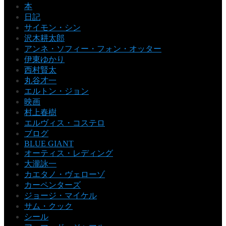
本
日記
サイモン・シン
沢木耕太郎
アンネ・ソフィー・フォン・オッター
伊東ゆかり
西村賢太
丸谷才一
エルトン・ジョン
映画
村上春樹
エルヴィス・コステロ
ブログ
BLUE GIANT
オーティス・レディング
大瀧詠一
カエタノ・ヴェローゾ
カーペンターズ
ジョージ・マイケル
サム・クック
シール