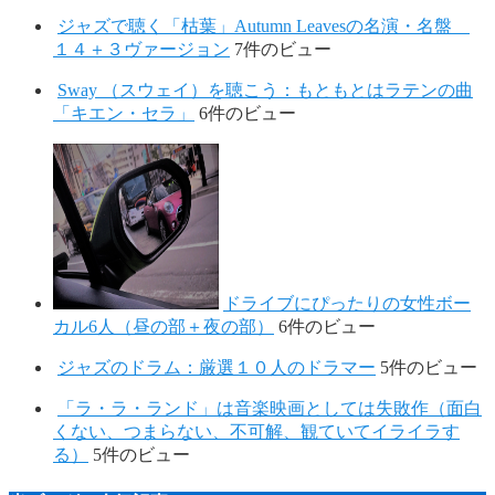
ジャズで聴く「枯葉」Autumn Leavesの名演・名盤
１４＋３ヴァージョン
7件のビュー
Sway （スウェイ）を聴こう：もともとはラテンの曲
「キエン・セラ」
6件のビュー
ドライブにぴったりの女性ボー
カル6人（昼の部＋夜の部）
6件のビュー
ジャズのドラム：厳選１０人のドラマー
5件のビュー
「ラ・ラ・ランド」は音楽映画としては失敗作（面白
くない、つまらない、不可解、観ていてイライラす
る）
5件のビュー