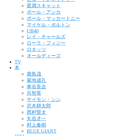
星屑スキャット
ポール・アンカ
ポール・マッカートニー
マイケル・ボルトン
UB40
レイ・チャールズ
ローラ・フィジー
ロネッツ
オールディーズ
TV
本
鹿島茂
菊地成孔
車谷長吉
呉智英
サイモン・シン
沢木耕太郎
西村賢太
丸谷才一
村上春樹
BLUE GIANT