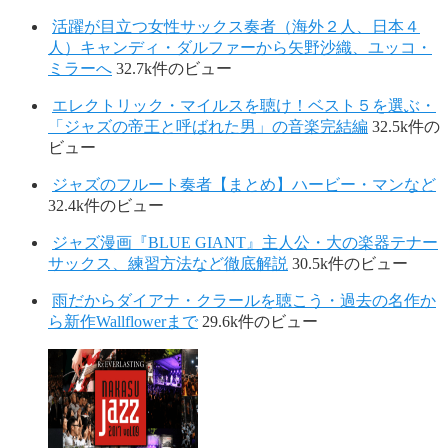
活躍が目立つ女性サックス奏者（海外２人、日本４
人）キャンディ・ダルファーから矢野沙織、ユッコ・
ミラーへ
32.7k件のビュー
エレクトリック・マイルスを聴け！ベスト５を選ぶ・
「ジャズの帝王と呼ばれた男」の音楽完結編
32.5k件の
ビュー
ジャズのフルート奏者【まとめ】ハービー・マンなど
32.4k件のビュー
ジャズ漫画『BLUE GIANT』主人公・大の楽器テナー
サックス、練習方法など徹底解説
30.5k件のビュー
雨だからダイアナ・クラールを聴こう・過去の名作か
ら新作Wallflowerまで
29.6k件のビュー