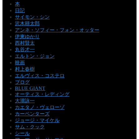
本
日記
サイモン・シン
沢木耕太郎
アンネ・ソフィー・フォン・オッター
伊東ゆかり
西村賢太
丸谷才一
エルトン・ジョン
映画
村上春樹
エルヴィス・コステロ
ブログ
BLUE GIANT
オーティス・レディング
大瀧詠一
カエタノ・ヴェローゾ
カーペンターズ
ジョージ・マイケル
サム・クック
シール