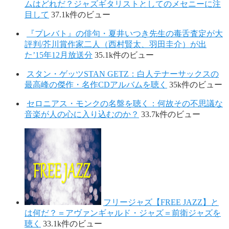
ムはどれだ？ジャズギタリストとしてのメセニーに注
目して
37.1k件のビュー
『プレバト』の俳句・夏井いつき先生の毒舌査定が大
評判/芥川賞作家二人（西村賢太、羽田圭介）が出
た’15年12月放送分
35.1k件のビュー
スタン・ゲッツSTAN GETZ：白人テナーサックスの
最高峰の傑作・名作CDアルバムを聴く
35k件のビュー
セロニアス・モンクの名盤を聴く：何故その不思議な
音楽が人の心に入り込むのか？
33.7k件のビュー
フリージャズ【FREE JAZZ】と
は何だ？＝アヴァンギャルド・ジャズ＝前衛ジャズを
聴く
33.1k件のビュー