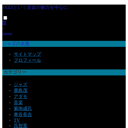
JAZZという音楽の魅力を中心に
×
menu
ジャズの名盤
サイトマップ
プロフィール
カテゴリー
ジャズ
鹿島茂
アダモ
音楽
菊地成孔
車谷長吉
TV
呉智英