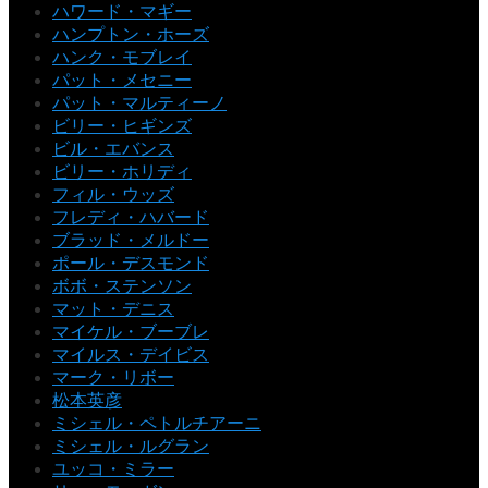
ハワード・マギー
ハンプトン・ホーズ
ハンク・モブレイ
パット・メセニー
パット・マルティーノ
ビリー・ヒギンズ
ビル・エバンス
ビリー・ホリディ
フィル・ウッズ
フレディ・ハバード
ブラッド・メルドー
ポール・デスモンド
ボボ・ステンソン
マット・デニス
マイケル・ブーブレ
マイルス・デイビス
マーク・リボー
松本英彦
ミシェル・ペトルチアーニ
ミシェル・ルグラン
ユッコ・ミラー