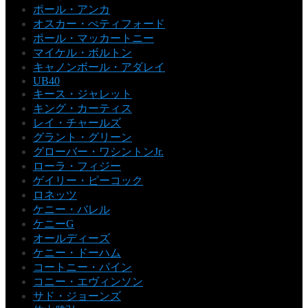
ポール・アンカ
オスカー・ぺティフォード
ポール・マッカートニー
マイケル・ボルトン
キャノンボール・アダレイ
UB40
キース・ジャレット
キング・カーティス
レイ・チャールズ
グラント・グリーン
グローバー・ワシントンJr.
ローラ・フィジー
ゲイリー・ピーコック
ロネッツ
ケニー・バレル
ケニーG
オールディーズ
ケニー・ドーハム
コートニー・パイン
コニー・エヴィンソン
サド・ジョーンズ