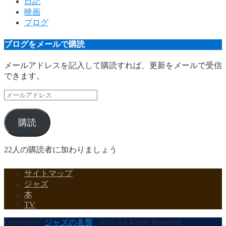
日記
映画
ブログ
ブログをメールで購読
メールアドレスを記入して購読すれば、更新をメールで受信
できます。
メ
ー
ル
購読
ア
ド
レ
22人の購読者に加わりましょう
ス
サイトマップ
ジャズ
本
TV
Copyright©
ジャズの名盤
, 2016 All Rights Reserved.