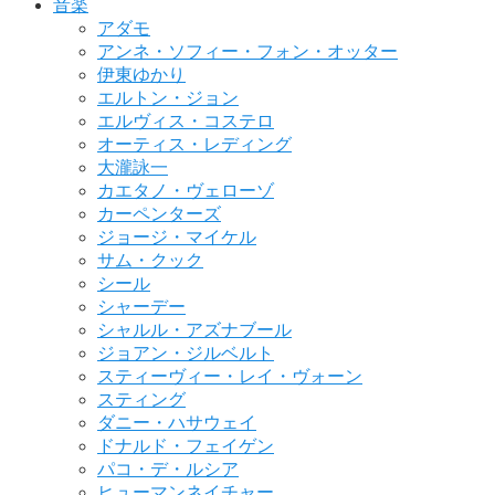
音楽
アダモ
アンネ・ソフィー・フォン・オッター
伊東ゆかり
エルトン・ジョン
エルヴィス・コステロ
オーティス・レディング
大瀧詠一
カエタノ・ヴェローゾ
カーペンターズ
ジョージ・マイケル
サム・クック
シール
シャーデー
シャルル・アズナブール
ジョアン・ジルベルト
スティーヴィー・レイ・ヴォーン
スティング
ダニー・ハサウェイ
ドナルド・フェイゲン
パコ・デ・ルシア
ヒューマンネイチャー