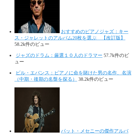
おすすめのピアノジャズ：キー
ス・ジャレットのアルバム20枚を選ぶ 【改訂版】
58.2k件のビュー
ジャズのドラム：厳選１０人のドラマー
57.7k件のビ
ュー
ビル・エバンス：ピアノに命を賭けた男の名作、名演
（中期・後期の名盤を探る）
38.2k件のビュー
パット・メセニーの傑作アルバ