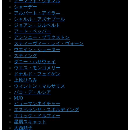
アーマッド・ジャマル
シャーデー
アルバート・アイラ―
シャルル・アズナブール
ジョアン・ジルベルト
アート・ペッパー
アンソニー・ブラクストン
スティーヴィー・レイ・ヴォーン
ウエイン・ショーター
スティング
ダニー・ハサウェイ
ウエス・モンゴメリー
ドナルド・フェイゲン
上原ひろみ
ウィントン・マルサリス
パコ・デ・ルシア
MJQ
ヒューマンネイチャー
エスペランサ・スポルディング
エリック・ドルフィー
星屑スキャット
大西順子