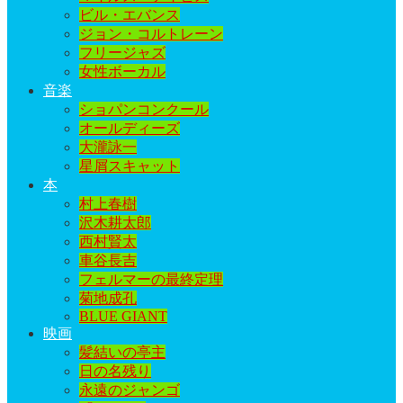
ビル・エバンス
ジョン・コルトレーン
フリージャズ
女性ボーカル
音楽
ショパンコンクール
オールディーズ
大瀧詠一
星屑スキャット
本
村上春樹
沢木耕太郎
西村賢太
車谷長吉
フェルマーの最終定理
菊地成孔
BLUE GIANT
映画
髪結いの亭主
日の名残り
永遠のジャンゴ