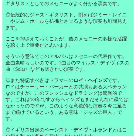
ギタリストとしてのメセニーがよく分かる演奏です。
◎伝統的なジャズ・ギタリスト、例えばジミー・レイニ
ーやジム・ホールを彷彿とさせるような演奏も垣間見え
ます。
ここを押さえておくことが、後のメセニーの多様な活躍
を聴く上で重要だと思います。
そういう意味でこのアルバムはメセニーの代表作です。
全曲素晴らしいのです。1曲目のマイルス・デイヴィスの
曲〈Solar〉なども聴きたい演奏です。
◎また特記すべきはドラマーの
ロイ・ヘインズ
です。
ロイはチャーリー・パーカーとの共演もある大ベテラン
なのですが、このフレッシュなドラミングは驚異的で
す。これは’89年ですからヘインズもまだそんなに歳では
なかったのですが、このような意欲的な演奏を今に至る
まで続けているという、ある意味「ジャズの巨人」で
す。
◎イギリス出身のベーシスト・
デイヴ・ホランド
とはこ