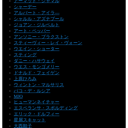
アーマッド・ジャマル
シャーデー
アルバート・アイラ―
シャルル・アズナブール
ジョアン・ジルベルト
アート・ペッパー
アンソニー・ブラクストン
スティーヴィー・レイ・ヴォーン
ウエイン・ショーター
スティング
ダニー・ハサウェイ
ウエス・モンゴメリー
ドナルド・フェイゲン
上原ひろみ
ウィントン・マルサリス
パコ・デ・ルシア
MJQ
ヒューマンネイチャー
エスペランサ・スポルディング
エリック・ドルフィー
星屑スキャット
大西順子