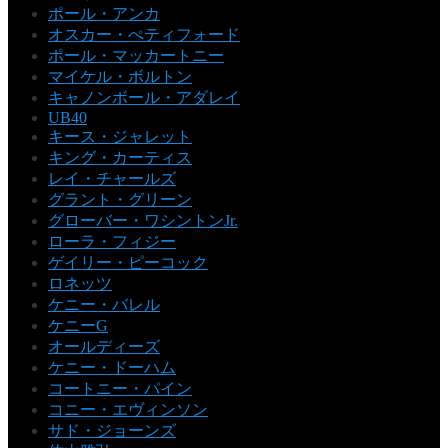
ポール・アンカ
オスカー・ぺティフォード
ポール・マッカートニー
マイケル・ボルトン
キャノンボール・アダレイ
UB40
キース・ジャレット
キング・カーティス
レイ・チャールズ
グラント・グリーン
グローバー・ワシントンJr.
ローラ・フィジー
ゲイリー・ピーコック
ロネッツ
ケニー・バレル
ケニーG
オールディーズ
ケニー・ドーハム
コートニー・パイン
コニー・エヴィンソン
サド・ジョーンズ