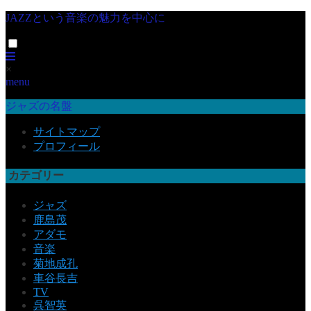
JAZZという音楽の魅力を中心に
×
menu
ジャズの名盤
サイトマップ
プロフィール
カテゴリー
ジャズ
鹿島茂
アダモ
音楽
菊地成孔
車谷長吉
TV
呉智英