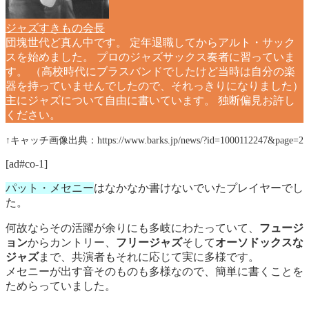
ジャズすきもの会長
団塊世代ど真ん中です。 定年退職してからアルト・サック
スを始めました。 プロのジャズサックス奏者に習っていま
す。 （高校時代にブラスバンドでしたけど当時は自分の楽
器を持っていませんでしたので、それっきりになりました）
主にジャズについて自由に書いています。 独断偏見お許し
ください。
↑キャッチ画像出典：https://www.barks.jp/news/?id=1000112247&page=2
[ad#co-1]
パット・メセニー
はなかなか書けないでいたプレイヤーでし
た。
何故ならその活躍が余りにも多岐にわたっていて、
フュージ
ョン
からカントリー、
フリージャズ
そして
オーソドックスな
ジャズ
まで、共演者もそれに応じて実に多様です。
メセニーが出す音そのものも多様なので、簡単に書くことを
ためらっていました。