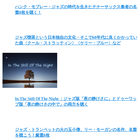
ハンク・モブレー・ジャズの時代を生きたテナーサックス奏者の名
盤8枚を聴く！
ジャズ喫茶という日本独自の文化・そこで60年代に良くかかってい
た曲〈クール・ストラッティン〉〈ケリー・ブルー〉など
In The Still Of The Night ：ジャズ版「夜の静けさに」とドゥーワッ
プ版「夜の静けさの中で」の両方を聴く
ジャズ・トランペットの火の玉小僧、リー・モーガンの名作、名盤
を聴こう！厳選8枚