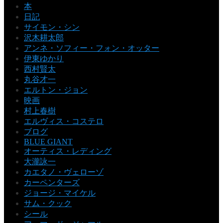
本
日記
サイモン・シン
沢木耕太郎
アンネ・ソフィー・フォン・オッター
伊東ゆかり
西村賢太
丸谷才一
エルトン・ジョン
映画
村上春樹
エルヴィス・コステロ
ブログ
BLUE GIANT
オーティス・レディング
大瀧詠一
カエタノ・ヴェローゾ
カーペンターズ
ジョージ・マイケル
サム・クック
シール