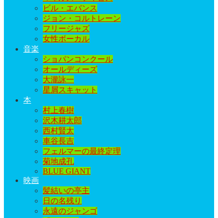
ビル・エバンス
ジョン・コルトレーン
フリージャズ
女性ボーカル
音楽
ショパンコンクール
オールディーズ
大瀧詠一
星屑スキャット
本
村上春樹
沢木耕太郎
西村賢太
車谷長吉
フェルマーの最終定理
菊地成孔
BLUE GIANT
映画
髪結いの亭主
日の名残り
永遠のジャンゴ