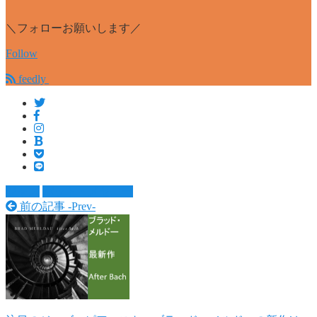
＼フォローお願いします／
Follow
feedly
ジャズ
パット・メセニー
前の記事 -
Prev
-