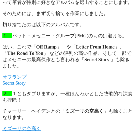
って筆者が特別に好きなアルバムを選出することにします。
そのためには、まず切り捨てる作業にしました。
切り捨てたのは以下のアルバムです。
１．
パット・メセニー・グループ(PMG)のものは避ける。
はい、これで「
Off Ramp
」 や「
Letter From Home
」、
「
The Road To You
」 などの評判の高い作品、そして一部で
はメセニーの最高傑作とも言われる「
Secret Story
」も除き
ました。
オフランプ
Secret Story
２．
１ともダブりますが、一種ほんわかとした牧歌的な演奏
も排除！
チャーリー・ヘイデンとの「
ミズーリの空高く
」も除くこと
なります。
ミズーリの空高く