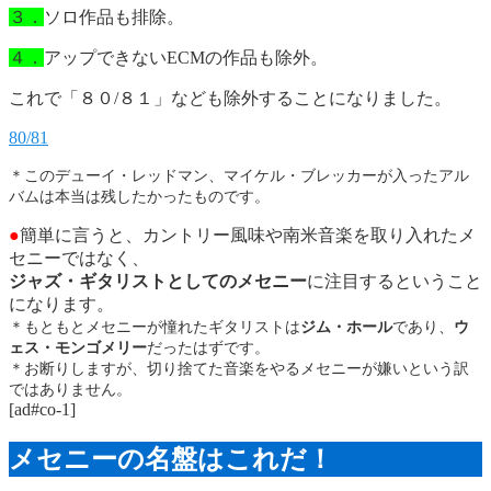
３．
ソロ作品も排除。
４．
アップできないECMの作品も除外。
これで「８０/８１」なども除外することになりました。
80/81
＊このデューイ・レッドマン、マイケル・ブレッカーが入ったアル
バムは本当は残したかったものです。
●
簡単に言うと、カントリー風味や南米音楽を取り入れたメ
セニーではなく、
ジャズ・ギタリストとしてのメセニー
に注目するということ
になります。
＊もともとメセニーが憧れたギタリストは
ジム・ホール
であり、
ウ
ェス・モンゴメリー
だったはずです。
＊お断りしますが、切り捨てた音楽をやるメセニーが嫌いという訳
ではありません。
[ad#co-1]
メセニーの名盤はこれだ！