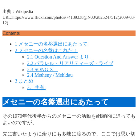
出典：Wikipedia
URL:https://www.flickr.com/photos/74139338@N00/2825247512(2009-03-
12)
Contents
1
メセニーの名盤選出にあたって
2
メセニーの名盤はこれだ！
2.1
Question And Answer より
2.2
パラレル・リアリティーズ・ライブ
2.3
SONG X
2.4
Metheny / Mehldau
3
まとめ
3.1
共有:
メセニーの名盤選出にあたって
その1970年代後半からのメセニーの活動を網羅的に追っても
よいのですが、
先に書いたように余りにも多岐に渡るので、ここでは思い切