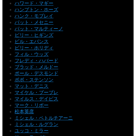
ハワード・マギー
ハンプトン・ホーズ
ハンク・モブレイ
パット・メセニー
パット・マルティーノ
ビリー・ヒギンズ
ビル・エバンス
ビリー・ホリディ
フィル・ウッズ
フレディ・ハバード
ブラッド・メルドー
ポール・デスモンド
ボボ・ステンソン
マット・デニス
マイケル・ブーブレ
マイルス・デイビス
マーク・リボー
松本英彦
ミシェル・ペトルチアーニ
ミシェル・ルグラン
ユッコ・ミラー