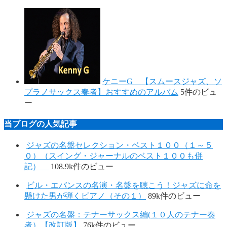
ケニーG 【スムースジャズ、ソ
プラノサックス奏者】おすすめのアルバム
5件のビュ
ー
当ブログの人気記事
ジャズの名盤セレクション・ベスト１００（１～５
０）（スイング・ジャーナルのベスト１００も併
記）
108.9k件のビュー
ビル・エバンスの名演・名盤を聴こう！ジャズに命を
懸けた男が弾くピアノ（その１）
89k件のビュー
ジャズの名盤：テナーサックス編(１０人のテナー奏
者）【改訂版】
76k件のビュー