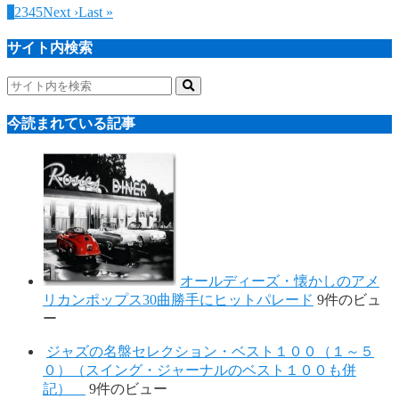
1
2
3
4
5
Next ›
Last »
サイト内検索
今読まれている記事
オールディーズ・懐かしのアメ
リカンポップス30曲勝手にヒットパレード
9件のビュ
ー
ジャズの名盤セレクション・ベスト１００（１～５
０）（スイング・ジャーナルのベスト１００も併
記）
9件のビュー