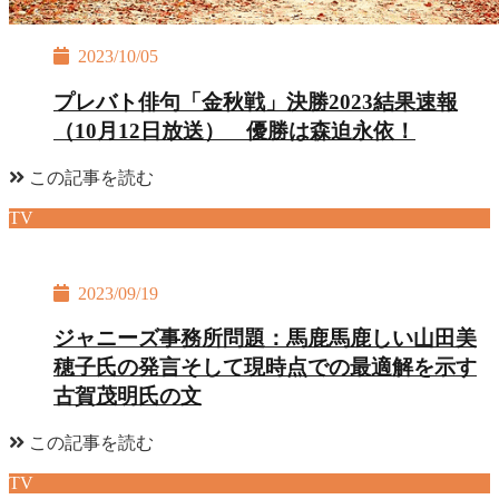
2023/10/05
プレバト俳句「金秋戦」決勝2023結果速報
（10月12日放送） 優勝は森迫永依！
この記事を読む
TV
2023/09/19
ジャニーズ事務所問題：馬鹿馬鹿しい山田美
穂子氏の発言そして現時点での最適解を示す
古賀茂明氏の文
この記事を読む
TV