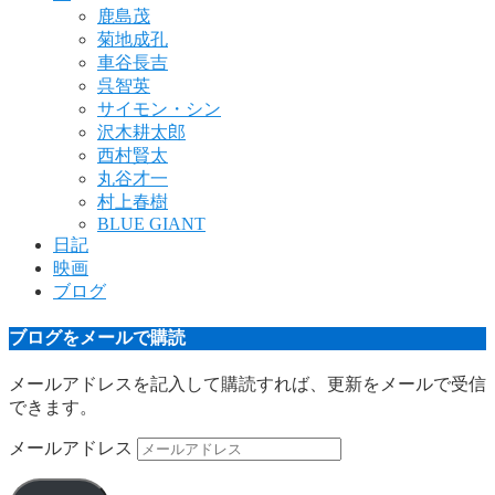
鹿島茂
菊地成孔
車谷長吉
呉智英
サイモン・シン
沢木耕太郎
西村賢太
丸谷才一
村上春樹
BLUE GIANT
日記
映画
ブログ
ブログをメールで購読
メールアドレスを記入して購読すれば、更新をメールで受信
できます。
メールアドレス