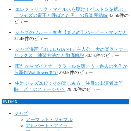
エレクトリック・マイルスを聴け！ベスト５を選ぶ・
「ジャズの帝王と呼ばれた男」の音楽完結編
32.5k件の
ビュー
ジャズのフルート奏者【まとめ】ハービー・マンなど
32.4k件のビュー
ジャズ漫画『BLUE GIANT』主人公・大の楽器テナー
サックス、練習方法など徹底解説
30.5k件のビュー
雨だからダイアナ・クラールを聴こう・過去の名作か
ら新作Wallflowerまで
29.6k件のビュー
中洲ジャズ2017：その楽しみ方・注目の出演者は何
時、どこのステージか？
29.2k件のビュー
INDEX
ジャズ
アーマッド・ジャマル
アルバート・アイラ―