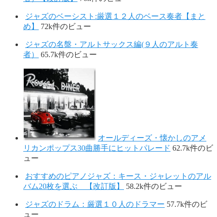
ジャズのベーシスト:厳選１２人のベース奏者【まと
め】
72k件のビュー
ジャズの名盤・アルトサックス編(９人のアルト奏
者）
65.7k件のビュー
オールディーズ・懐かしのアメ
リカンポップス30曲勝手にヒットパレード
62.7k件のビ
ュー
おすすめのピアノジャズ：キース・ジャレットのアル
バム20枚を選ぶ 【改訂版】
58.2k件のビュー
ジャズのドラム：厳選１０人のドラマー
57.7k件のビ
ュー