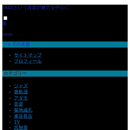
JAZZという音楽の魅力を中心に
×
menu
ジャズの名盤
サイトマップ
プロフィール
カテゴリー
ジャズ
鹿島茂
アダモ
音楽
菊地成孔
車谷長吉
TV
呉智英