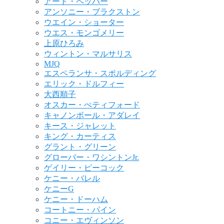
アート・ペッパー
アンソニー・ブラクストン
ウエイン・ショーター
ウエス・モンゴメリー
上原ひろみ
ウィントン・マルサリス
MJQ
エスペランサ・スポルディング
エリック・ドルフィー
大西順子
オスカー・ぺティフォード
キャノンボール・アダレイ
キース・ジャレット
キング・カーティス
グラント・グリーン
グローバー・ワシントンJr.
ゲイリー・ピーコック
ケニー・バレル
ケニーG
ケニー・ドーハム
コートニー・パイン
コニー・エヴィンソン