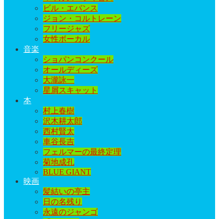
ビル・エバンス
ジョン・コルトレーン
フリージャズ
女性ボーカル
音楽
ショパンコンクール
オールディーズ
大瀧詠一
星屑スキャット
本
村上春樹
沢木耕太郎
西村賢太
車谷長吉
フェルマーの最終定理
菊地成孔
BLUE GIANT
映画
髪結いの亭主
日の名残り
永遠のジャンゴ