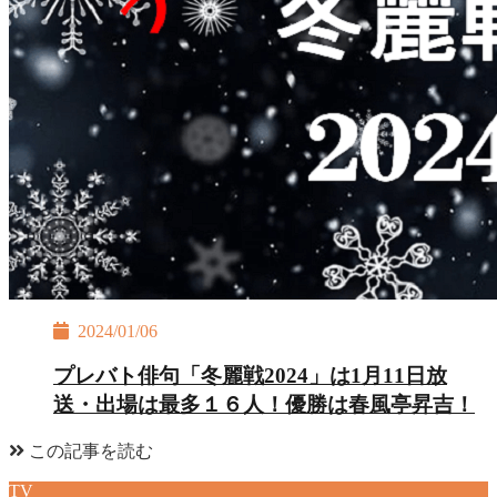
2024/01/06
プレバト俳句「冬麗戦2024」は1月11日放
送・出場は最多１６人！優勝は春風亭昇吉！
この記事を読む
TV