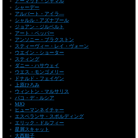
アーマッド・ジャマル
シャーデー
アルバート・アイラ―
シャルル・アズナブール
ジョアン・ジルベルト
アート・ペッパー
アンソニー・ブラクストン
スティーヴィー・レイ・ヴォーン
ウエイン・ショーター
スティング
ダニー・ハサウェイ
ウエス・モンゴメリー
ドナルド・フェイゲン
上原ひろみ
ウィントン・マルサリス
パコ・デ・ルシア
MJQ
ヒューマンネイチャー
エスペランサ・スポルディング
エリック・ドルフィー
星屑スキャット
大西順子