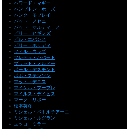
ハワード・マギー
ハンプトン・ホーズ
ハンク・モブレイ
パット・メセニー
パット・マルティーノ
ビリー・ヒギンズ
ビル・エバンス
ビリー・ホリディ
フィル・ウッズ
フレディ・ハバード
ブラッド・メルドー
ポール・デスモンド
ボボ・ステンソン
マット・デニス
マイケル・ブーブレ
マイルス・デイビス
マーク・リボー
松本英彦
ミシェル・ペトルチアーニ
ミシェル・ルグラン
ユッコ・ミラー