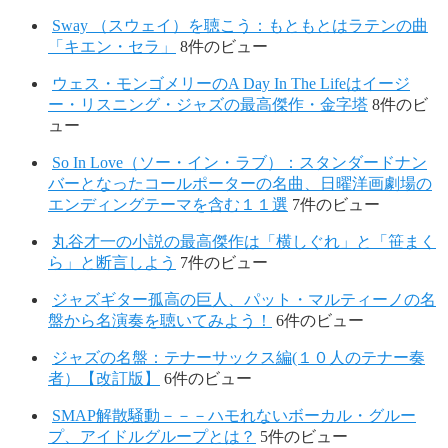
Sway （スウェイ）を聴こう：もともとはラテンの曲
「キエン・セラ」
8件のビュー
ウェス・モンゴメリーのA Day In The Lifeはイージ
ー・リスニング・ジャズの最高傑作・金字塔
8件のビ
ュー
So In Love（ソー・イン・ラブ）：スタンダードナン
バーとなったコールポーターの名曲、日曜洋画劇場の
エンディングテーマを含む１１選
7件のビュー
丸谷才一の小説の最高傑作は「横しぐれ」と「笹まく
ら」と断言しよう
7件のビュー
ジャズギター孤高の巨人、パット・マルティーノの名
盤から名演奏を聴いてみよう！
6件のビュー
ジャズの名盤：テナーサックス編(１０人のテナー奏
者）【改訂版】
6件のビュー
SMAP解散騒動－－－ハモれないボーカル・グルー
プ、アイドルグループとは？
5件のビュー