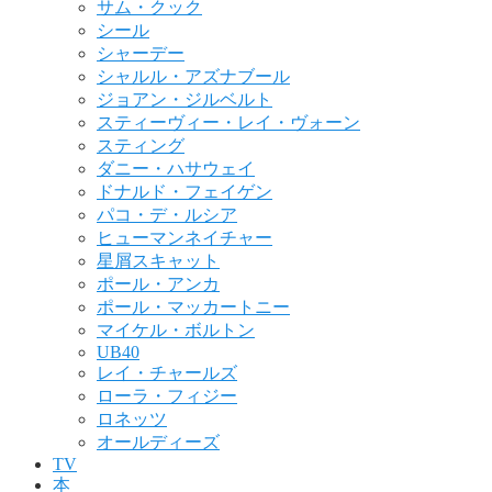
サム・クック
シール
シャーデー
シャルル・アズナブール
ジョアン・ジルベルト
スティーヴィー・レイ・ヴォーン
スティング
ダニー・ハサウェイ
ドナルド・フェイゲン
パコ・デ・ルシア
ヒューマンネイチャー
星屑スキャット
ポール・アンカ
ポール・マッカートニー
マイケル・ボルトン
UB40
レイ・チャールズ
ローラ・フィジー
ロネッツ
オールディーズ
TV
本