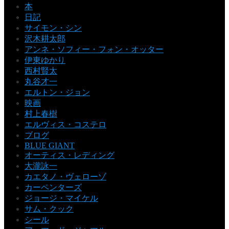
本
日記
サイモン・シン
沢木耕太郎
アンネ・ソフィー・フォン・オッター
伊東ゆかり
西村賢太
丸谷才一
エルトン・ジョン
映画
村上春樹
エルヴィス・コステロ
ブログ
BLUE GIANT
オーティス・レディング
大瀧詠一
カエタノ・ヴェローゾ
カーペンターズ
ジョージ・マイケル
サム・クック
シール