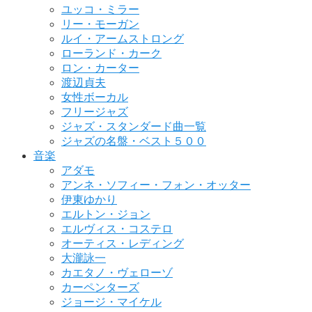
ユッコ・ミラー
リー・モーガン
ルイ・アームストロング
ローランド・カーク
ロン・カーター
渡辺貞夫
女性ボーカル
フリージャズ
ジャズ・スタンダード曲一覧
ジャズの名盤・ベスト５００
音楽
アダモ
アンネ・ソフィー・フォン・オッター
伊東ゆかり
エルトン・ジョン
エルヴィス・コステロ
オーティス・レディング
大瀧詠一
カエタノ・ヴェローゾ
カーペンターズ
ジョージ・マイケル