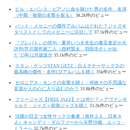
ビル・エバンス：ピアノに命を賭けた男の名作、名演
（中期・後期の名盤を探る）
38.2k件のビュー
パット・メセニーの傑作アルバムはどれだ？ジャズギ
タリストとしてのメセニーに注目して
37.1k件のビュー
『プレバト』の俳句・夏井いつき先生の毒舌査定が大
評判/芥川賞作家二人（西村賢太、羽田圭介）が出
た’15年12月放送分
35.1k件のビュー
スタン・ゲッツSTAN GETZ：白人テナーサックスの
最高峰の傑作・名作CDアルバムを聴く
35k件のビュー
セロニアス・モンクの名盤を聴く：何故その不思議な
音楽が人の心に入り込むのか？
33.8k件のビュー
フリージャズ【FREE JAZZ】とは何だ？＝アヴァンギ
ャルド・ジャズ＝前衛ジャズを聴く
33.2k件のビュー
活躍が目立つ女性サックス奏者（海外２人、日本４
人）キャンディ・ダルファーから矢野沙織、ユッコ・
ミラーへ
32.7k件のビュー