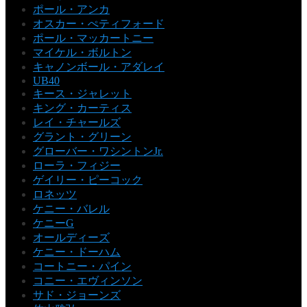
ポール・アンカ
オスカー・ぺティフォード
ポール・マッカートニー
マイケル・ボルトン
キャノンボール・アダレイ
UB40
キース・ジャレット
キング・カーティス
レイ・チャールズ
グラント・グリーン
グローバー・ワシントンJr.
ローラ・フィジー
ゲイリー・ピーコック
ロネッツ
ケニー・バレル
ケニーG
オールディーズ
ケニー・ドーハム
コートニー・パイン
コニー・エヴィンソン
サド・ジョーンズ