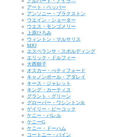
アルバート・アイラ―
アート・ペッパー
アンソニー・ブラクストン
ウエイン・ショーター
ウエス・モンゴメリー
上原ひろみ
ウィントン・マルサリス
MJQ
エスペランサ・スポルディング
エリック・ドルフィー
大西順子
オスカー・ぺティフォード
キャノンボール・アダレイ
キース・ジャレット
キング・カーティス
グラント・グリーン
グローバー・ワシントンJr.
ゲイリー・ピーコック
ケニー・バレル
ケニーG
ケニー・ドーハム
コートニー・パイン