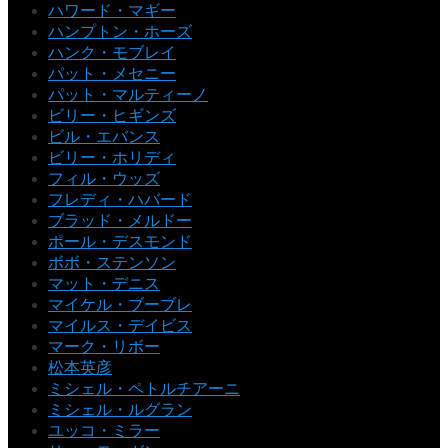
ハワード・マギー
ハンプトン・ホーズ
ハンク・モブレイ
パット・メセニー
パット・マルティーノ
ビリー・ヒギンズ
ビル・エバンス
ビリー・ホリディ
フィル・ウッズ
フレディ・ハバード
ブラッド・メルドー
ポール・デスモンド
ボボ・ステンソン
マット・デニス
マイケル・ブーブレ
マイルス・デイビス
マーク・リボー
松本英彦
ミシェル・ペトルチアーニ
ミシェル・ルグラン
ユッコ・ミラー