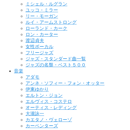
ミシェル・ルグラン
ユッコ・ミラー
リー・モーガン
ルイ・アームストロング
ローランド・カーク
ロン・カーター
渡辺貞夫
女性ボーカル
フリージャズ
ジャズ・スタンダード曲一覧
ジャズの名盤・ベスト５００
音楽
アダモ
アンネ・ソフィー・フォン・オッター
伊東ゆかり
エルトン・ジョン
エルヴィス・コステロ
オーティス・レディング
大瀧詠一
カエタノ・ヴェローゾ
カーペンターズ