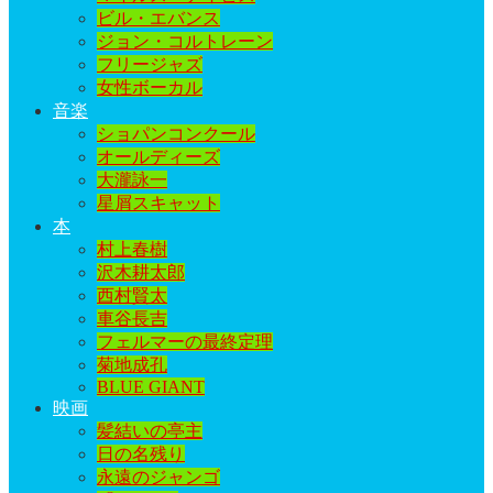
ビル・エバンス
ジョン・コルトレーン
フリージャズ
女性ボーカル
音楽
ショパンコンクール
オールディーズ
大瀧詠一
星屑スキャット
本
村上春樹
沢木耕太郎
西村賢太
車谷長吉
フェルマーの最終定理
菊地成孔
BLUE GIANT
映画
髪結いの亭主
日の名残り
永遠のジャンゴ