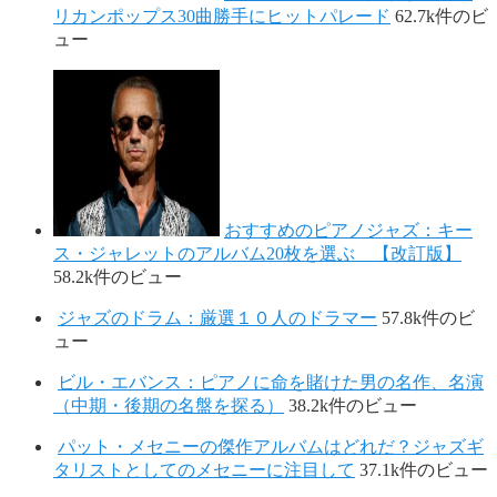
リカンポップス30曲勝手にヒットパレード
62.7k件のビ
ュー
おすすめのピアノジャズ：キー
ス・ジャレットのアルバム20枚を選ぶ 【改訂版】
58.2k件のビュー
ジャズのドラム：厳選１０人のドラマー
57.8k件のビ
ュー
ビル・エバンス：ピアノに命を賭けた男の名作、名演
（中期・後期の名盤を探る）
38.2k件のビュー
パット・メセニーの傑作アルバムはどれだ？ジャズギ
タリストとしてのメセニーに注目して
37.1k件のビュー