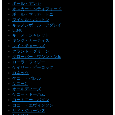
ポール・アンカ
オスカー・ぺティフォード
ポール・マッカートニー
マイケル・ボルトン
キャノンボール・アダレイ
UB40
キース・ジャレット
キング・カーティス
レイ・チャールズ
グラント・グリーン
グローバー・ワシントンJr.
ローラ・フィジー
ゲイリー・ピーコック
ロネッツ
ケニー・バレル
ケニーG
オールディーズ
ケニー・ドーハム
コートニー・パイン
コニー・エヴィンソン
サド・ジョーンズ