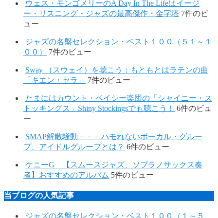
ウェス・モンゴメリーのA Day In The Lifeはイージ
ー・リスニング・ジャズの最高傑作・金字塔
7件のビ
ュー
ジャズの名盤セレクション・ベスト１００（５１～１
００）
7件のビュー
Sway （スウェイ）を聴こう：もともとはラテンの曲
「キエン・セラ」
7件のビュー
たまにはカウント・ベイシー楽団の「シャイニー・ス
トッキングス」Shiny Stockingsでも聴こう！
6件のビュ
ー
SMAP解散騒動－－－ハモれないボーカル・グルー
プ、アイドルグループとは？
6件のビュー
ケニーG 【スムースジャズ、ソプラノサックス奏
者】おすすめのアルバム
5件のビュー
当ブログの人気記事
ジャズの名盤セレクション・ベスト１００（１～５