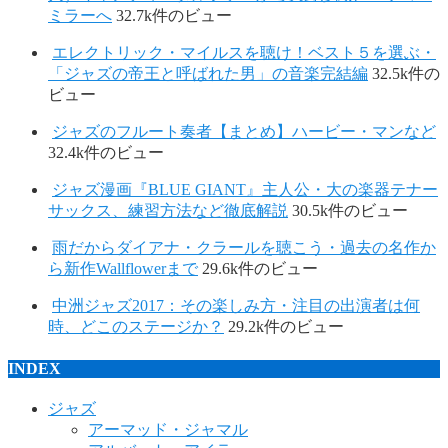
ミラーへ
32.7k件のビュー
エレクトリック・マイルスを聴け！ベスト５を選ぶ・
「ジャズの帝王と呼ばれた男」の音楽完結編
32.5k件の
ビュー
ジャズのフルート奏者【まとめ】ハービー・マンなど
32.4k件のビュー
ジャズ漫画『BLUE GIANT』主人公・大の楽器テナー
サックス、練習方法など徹底解説
30.5k件のビュー
雨だからダイアナ・クラールを聴こう・過去の名作か
ら新作Wallflowerまで
29.6k件のビュー
中洲ジャズ2017：その楽しみ方・注目の出演者は何
時、どこのステージか？
29.2k件のビュー
INDEX
ジャズ
アーマッド・ジャマル