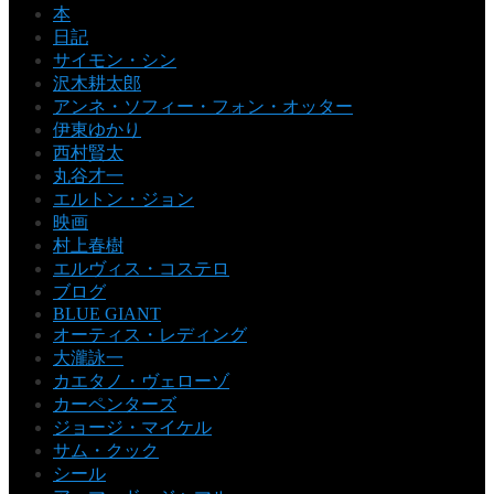
本
日記
サイモン・シン
沢木耕太郎
アンネ・ソフィー・フォン・オッター
伊東ゆかり
西村賢太
丸谷才一
エルトン・ジョン
映画
村上春樹
エルヴィス・コステロ
ブログ
BLUE GIANT
オーティス・レディング
大瀧詠一
カエタノ・ヴェローゾ
カーペンターズ
ジョージ・マイケル
サム・クック
シール