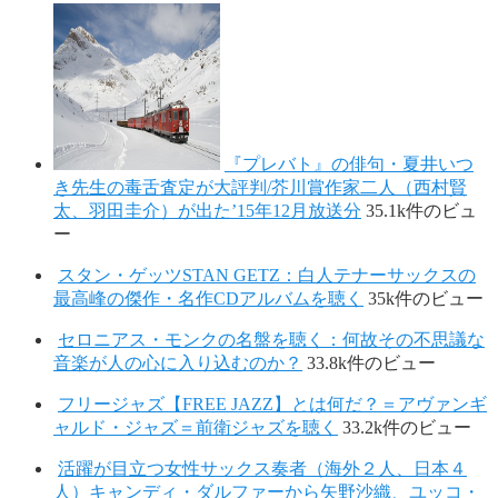
『プレバト』の俳句・夏井いつ
き先生の毒舌査定が大評判/芥川賞作家二人（西村賢
太、羽田圭介）が出た’15年12月放送分
35.1k件のビュ
ー
スタン・ゲッツSTAN GETZ：白人テナーサックスの
最高峰の傑作・名作CDアルバムを聴く
35k件のビュー
セロニアス・モンクの名盤を聴く：何故その不思議な
音楽が人の心に入り込むのか？
33.8k件のビュー
フリージャズ【FREE JAZZ】とは何だ？＝アヴァンギ
ャルド・ジャズ＝前衛ジャズを聴く
33.2k件のビュー
活躍が目立つ女性サックス奏者（海外２人、日本４
人）キャンディ・ダルファーから矢野沙織、ユッコ・