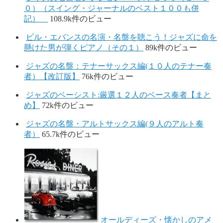
０）（スイング・ジャーナルのベスト１００も併
記）
108.9k件のビュー
ビル・エバンスの名演・名盤を聴こう！ジャズに命を
懸けた男が弾くピアノ（その１）
89k件のビュー
ジャズの名盤：テナーサックス編(１０人のテナー奏
者）【改訂版】
76k件のビュー
ジャズのベーシスト:厳選１２人のベース奏者【まと
め】
72k件のビュー
ジャズの名盤・アルトサックス編(９人のアルト奏
者）
65.7k件のビュー
オールディーズ・懐かしのアメ