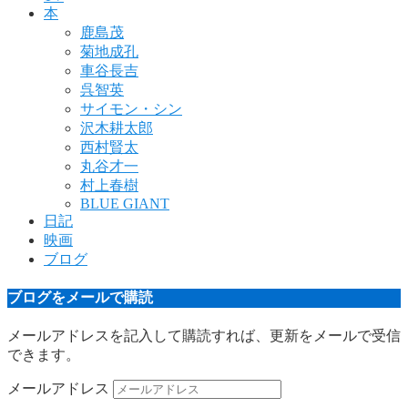
本
鹿島茂
菊地成孔
車谷長吉
呉智英
サイモン・シン
沢木耕太郎
西村賢太
丸谷才一
村上春樹
BLUE GIANT
日記
映画
ブログ
ブログをメールで購読
メールアドレスを記入して購読すれば、更新をメールで受信
できます。
メールアドレス