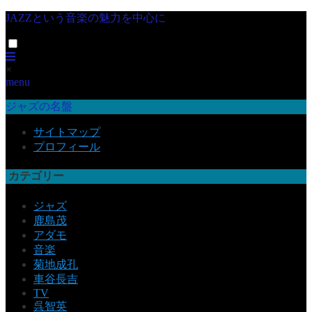
JAZZという音楽の魅力を中心に
×
menu
ジャズの名盤
サイトマップ
プロフィール
カテゴリー
ジャズ
鹿島茂
アダモ
音楽
菊地成孔
車谷長吉
TV
呉智英