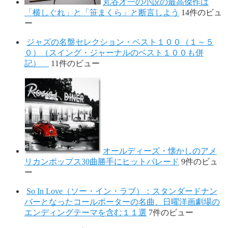
丸谷才一の小説の最高傑作は
「横しぐれ」と「笹まくら」と断言しよう
14件のビュ
ー
ジャズの名盤セレクション・ベスト１００（１～５
０）（スイング・ジャーナルのベスト１００も併
記）
11件のビュー
オールディーズ・懐かしのアメ
リカンポップス30曲勝手にヒットパレード
9件のビュ
ー
So In Love（ソー・イン・ラブ）：スタンダードナン
バーとなったコールポーターの名曲、日曜洋画劇場の
エンディングテーマを含む１１選
7件のビュー