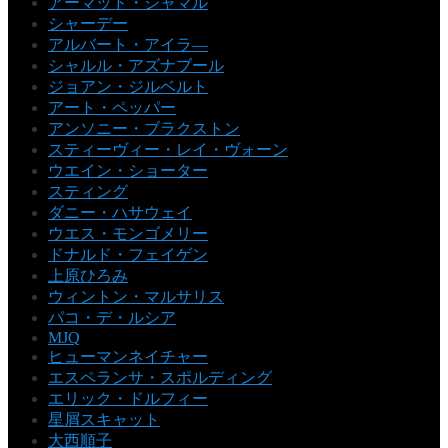
アーマッド・ジャマル
シャーデー
アルバート・アイラ―
シャルル・アズナブール
ジョアン・ジルベルト
アート・ペッパー
アンソニー・ブラクストン
スティーヴィー・レイ・ヴォーン
ウエイン・ショーター
スティング
ダニー・ハサウェイ
ウエス・モンゴメリー
ドナルド・フェイゲン
上原ひろみ
ウィントン・マルサリス
パコ・デ・ルシア
MJQ
ヒューマンネイチャー
エスペランサ・スポルディング
エリック・ドルフィー
星屑スキャット
大西順子