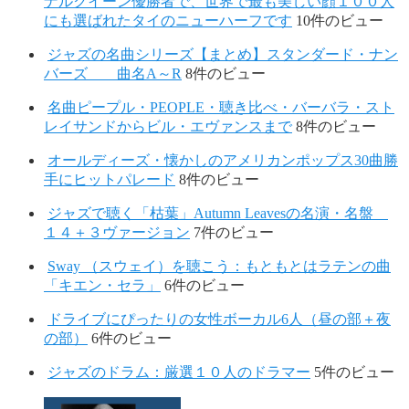
ナルクイーン優勝者で、世界で最も美しい顔１００人
にも選ばれたタイのニューハーフです
10件のビュー
ジャズの名曲シリーズ【まとめ】スタンダード・ナン
バーズ 曲名A～R
8件のビュー
名曲ピープル・PEOPLE・聴き比べ・バーバラ・スト
レイサンドからビル・エヴァンスまで
8件のビュー
オールディーズ・懐かしのアメリカンポップス30曲勝
手にヒットパレード
8件のビュー
ジャズで聴く「枯葉」Autumn Leavesの名演・名盤
１４＋３ヴァージョン
7件のビュー
Sway （スウェイ）を聴こう：もともとはラテンの曲
「キエン・セラ」
6件のビュー
ドライブにぴったりの女性ボーカル6人（昼の部＋夜
の部）
6件のビュー
ジャズのドラム：厳選１０人のドラマー
5件のビュー