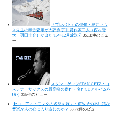
『プレバト』の俳句・夏井いつ
き先生の毒舌査定が大評判/芥川賞作家二人（西村賢
太、羽田圭介）が出た’15年12月放送分
35.1k件のビュ
ー
スタン・ゲッツSTAN GETZ：白
人テナーサックスの最高峰の傑作・名作CDアルバムを
聴く
35k件のビュー
セロニアス・モンクの名盤を聴く：何故その不思議な
音楽が人の心に入り込むのか？
33.7k件のビュー