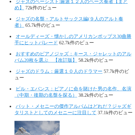
ジャズのベーシスト:厳選１２人のベース奏者【まと
め】
72k件のビュー
ジャズの名盤・アルトサックス編(９人のアルト奏
者）
65.7k件のビュー
オールディーズ・懐かしのアメリカンポップス30曲勝
手にヒットパレード
62.7k件のビュー
おすすめのピアノジャズ：キース・ジャレットのアル
バム20枚を選ぶ 【改訂版】
58.2k件のビュー
ジャズのドラム：厳選１０人のドラマー
57.7k件のビ
ュー
ビル・エバンス：ピアノに命を賭けた男の名作、名演
（中期・後期の名盤を探る）
38.2k件のビュー
パット・メセニーの傑作アルバムはどれだ？ジャズギ
タリストとしてのメセニーに注目して
37.1k件のビュー