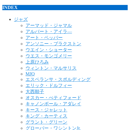
INDEX
ジャズ
アーマッド・ジャマル
アルバート・アイラ―
アート・ペッパー
アンソニー・ブラクストン
ウエイン・ショーター
ウエス・モンゴメリー
上原ひろみ
ウィントン・マルサリス
MJQ
エスペランサ・スポルディング
エリック・ドルフィー
大西順子
オスカー・ぺティフォード
キャノンボール・アダレイ
キース・ジャレット
キング・カーティス
グラント・グリーン
グローバー・ワシントンJr.