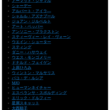
アーマッド・ジャマル
シャーデー
アルバート・アイラ―
シャルル・アズナブール
ジョアン・ジルベルト
アート・ペッパー
アンソニー・ブラクストン
スティーヴィー・レイ・ヴォーン
ウエイン・ショーター
スティング
ダニー・ハサウェイ
ウエス・モンゴメリー
ドナルド・フェイゲン
上原ひろみ
ウィントン・マルサリス
パコ・デ・ルシア
MJQ
ヒューマンネイチャー
エスペランサ・スポルディング
エリック・ドルフィー
星屑スキャット
大西順子