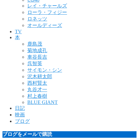
レイ・チャールズ
ローラ・フィジー
ロネッツ
オールディーズ
TV
本
鹿島茂
菊地成孔
車谷長吉
呉智英
サイモン・シン
沢木耕太郎
西村賢太
丸谷才一
村上春樹
BLUE GIANT
日記
映画
ブログ
ブログをメールで購読