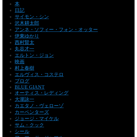
本
日記
サイモン・シン
沢木耕太郎
アンネ・ソフィー・フォン・オッター
伊東ゆかり
西村賢太
丸谷才一
エルトン・ジョン
映画
村上春樹
エルヴィス・コステロ
ブログ
BLUE GIANT
オーティス・レディング
大瀧詠一
カエタノ・ヴェローゾ
カーペンターズ
ジョージ・マイケル
サム・クック
シール