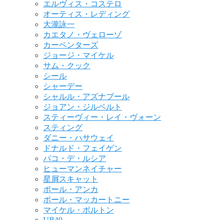
エルヴィス・コステロ
オーティス・レディング
大瀧詠一
カエタノ・ヴェローゾ
カーペンターズ
ジョージ・マイケル
サム・クック
シール
シャーデー
シャルル・アズナブール
ジョアン・ジルベルト
スティーヴィー・レイ・ヴォーン
スティング
ダニー・ハサウェイ
ドナルド・フェイゲン
パコ・デ・ルシア
ヒューマンネイチャー
星屑スキャット
ポール・アンカ
ポール・マッカートニー
マイケル・ボルトン
UB40