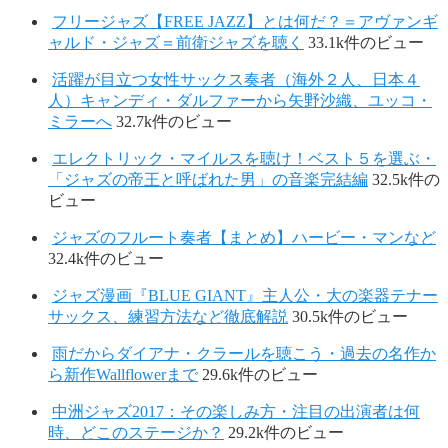
フリージャズ【FREE JAZZ】とは何だ？＝アヴァンギ
ャルド・ジャズ＝前衛ジャズを聴く
33.1k件のビュー
活躍が目立つ女性サックス奏者（海外２人、日本４
人）キャンディ・ダルファーから矢野沙織、ユッコ・
ミラーへ
32.7k件のビュー
エレクトリック・マイルスを聴け！ベスト５を選ぶ・
「ジャズの帝王と呼ばれた男」の音楽完結編
32.5k件の
ビュー
ジャズのフルート奏者【まとめ】ハービー・マンなど
32.4k件のビュー
ジャズ漫画『BLUE GIANT』主人公・大の楽器テナー
サックス、練習方法など徹底解説
30.5k件のビュー
雨だからダイアナ・クラールを聴こう・過去の名作か
ら新作Wallflowerまで
29.6k件のビュー
中洲ジャズ2017：その楽しみ方・注目の出演者は何
時、どこのステージか？
29.2k件のビュー