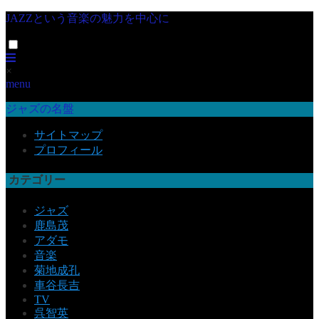
JAZZという音楽の魅力を中心に
×
menu
ジャズの名盤
サイトマップ
プロフィール
カテゴリー
ジャズ
鹿島茂
アダモ
音楽
菊地成孔
車谷長吉
TV
呉智英