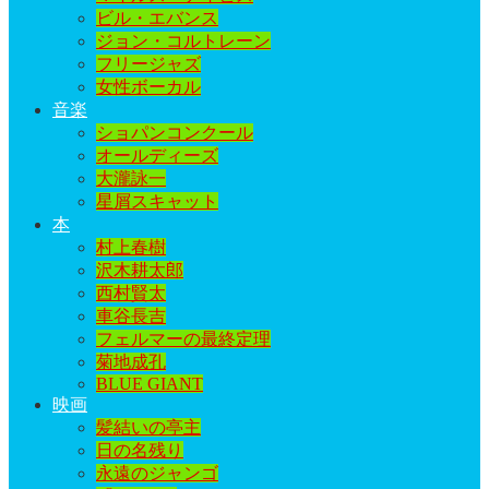
ビル・エバンス
ジョン・コルトレーン
フリージャズ
女性ボーカル
音楽
ショパンコンクール
オールディーズ
大瀧詠一
星屑スキャット
本
村上春樹
沢木耕太郎
西村賢太
車谷長吉
フェルマーの最終定理
菊地成孔
BLUE GIANT
映画
髪結いの亭主
日の名残り
永遠のジャンゴ