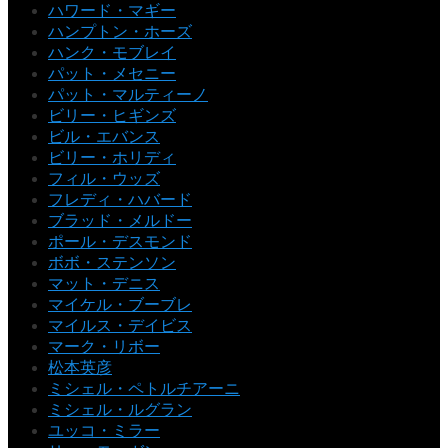
ハワード・マギー
ハンプトン・ホーズ
ハンク・モブレイ
パット・メセニー
パット・マルティーノ
ビリー・ヒギンズ
ビル・エバンス
ビリー・ホリディ
フィル・ウッズ
フレディ・ハバード
ブラッド・メルドー
ポール・デスモンド
ボボ・ステンソン
マット・デニス
マイケル・ブーブレ
マイルス・デイビス
マーク・リボー
松本英彦
ミシェル・ペトルチアーニ
ミシェル・ルグラン
ユッコ・ミラー