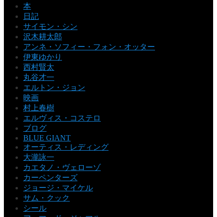
本
日記
サイモン・シン
沢木耕太郎
アンネ・ソフィー・フォン・オッター
伊東ゆかり
西村賢太
丸谷才一
エルトン・ジョン
映画
村上春樹
エルヴィス・コステロ
ブログ
BLUE GIANT
オーティス・レディング
大瀧詠一
カエタノ・ヴェローゾ
カーペンターズ
ジョージ・マイケル
サム・クック
シール