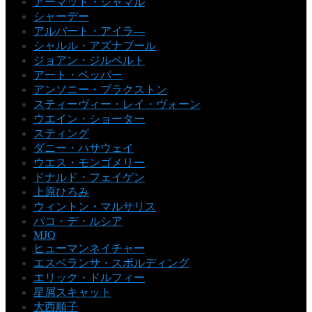
アーマッド・ジャマル
シャーデー
アルバート・アイラ―
シャルル・アズナブール
ジョアン・ジルベルト
アート・ペッパー
アンソニー・ブラクストン
スティーヴィー・レイ・ヴォーン
ウエイン・ショーター
スティング
ダニー・ハサウェイ
ウエス・モンゴメリー
ドナルド・フェイゲン
上原ひろみ
ウィントン・マルサリス
パコ・デ・ルシア
MJQ
ヒューマンネイチャー
エスペランサ・スポルディング
エリック・ドルフィー
星屑スキャット
大西順子