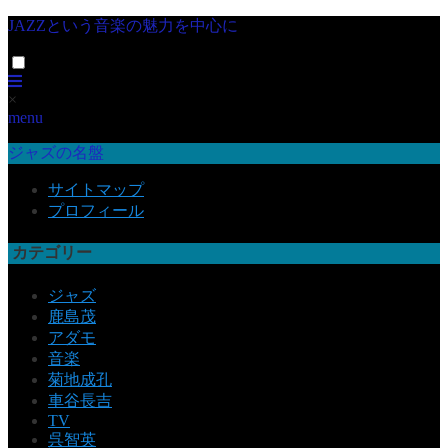
JAZZという音楽の魅力を中心に
×
menu
ジャズの名盤
サイトマップ
プロフィール
カテゴリー
ジャズ
鹿島茂
アダモ
音楽
菊地成孔
車谷長吉
TV
呉智英