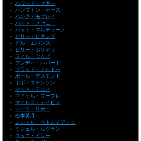
ハワード・マギー
ハンプトン・ホーズ
ハンク・モブレイ
パット・メセニー
パット・マルティーノ
ビリー・ヒギンズ
ビル・エバンス
ビリー・ホリディ
フィル・ウッズ
フレディ・ハバード
ブラッド・メルドー
ポール・デスモンド
ボボ・ステンソン
マット・デニス
マイケル・ブーブレ
マイルス・デイビス
マーク・リボー
松本英彦
ミシェル・ペトルチアーニ
ミシェル・ルグラン
ユッコ・ミラー