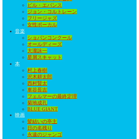
ビル・エバンス
ジョン・コルトレーン
フリージャズ
女性ボーカル
音楽
ショパンコンクール
オールディーズ
大瀧詠一
星屑スキャット
本
村上春樹
沢木耕太郎
西村賢太
車谷長吉
フェルマーの最終定理
菊地成孔
BLUE GIANT
映画
髪結いの亭主
日の名残り
永遠のジャンゴ