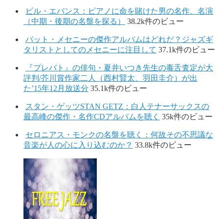
ビル・エバンス：ピアノに命を賭けた男の名作、名演
（中期・後期の名盤を探る）
38.2k件のビュー
パット・メセニーの傑作アルバムはどれだ？ジャズギ
タリストとしてのメセニーに注目して
37.1k件のビュー
『プレバト』の俳句・夏井いつき先生の毒舌査定が大
評判/芥川賞作家二人（西村賢太、羽田圭介）が出
た’15年12月放送分
35.1k件のビュー
スタン・ゲッツSTAN GETZ：白人テナーサックスの
最高峰の傑作・名作CDアルバムを聴く
35k件のビュー
セロニアス・モンクの名盤を聴く：何故その不思議な
音楽が人の心に入り込むのか？
33.8k件のビュー