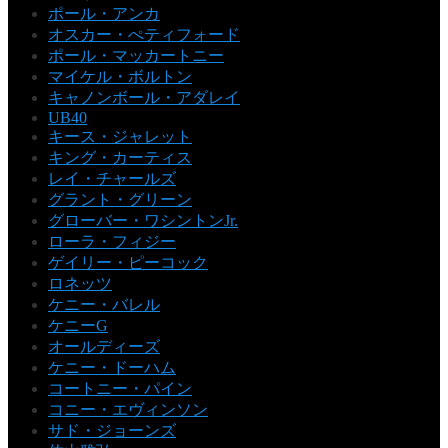
ポール・アンカ
オスカー・ぺティフォード
ポール・マッカートニー
マイケル・ボルトン
キャノンボール・アダレイ
UB40
キース・ジャレット
キング・カーティス
レイ・チャールズ
グラント・グリーン
グローバー・ワシントンJr.
ローラ・フィジー
ゲイリー・ピーコック
ロネッツ
ケニー・バレル
ケニーG
オールディーズ
ケニー・ドーハム
コートニー・パイン
コニー・エヴィンソン
サド・ジョーンズ