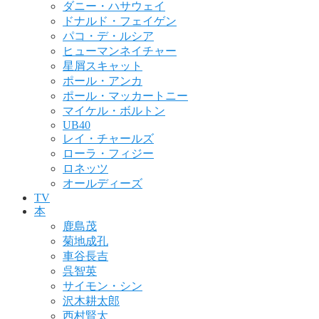
ダニー・ハサウェイ
ドナルド・フェイゲン
パコ・デ・ルシア
ヒューマンネイチャー
星屑スキャット
ポール・アンカ
ポール・マッカートニー
マイケル・ボルトン
UB40
レイ・チャールズ
ローラ・フィジー
ロネッツ
オールディーズ
TV
本
鹿島茂
菊地成孔
車谷長吉
呉智英
サイモン・シン
沢木耕太郎
西村賢太