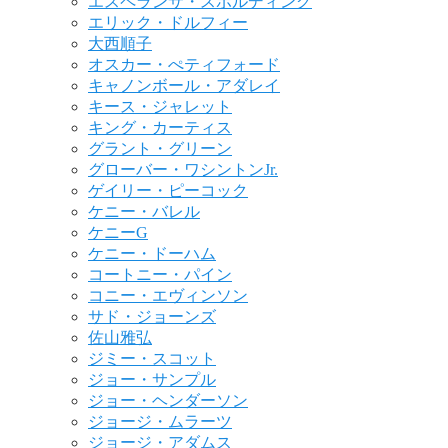
エスペランサ・スポルディング
エリック・ドルフィー
大西順子
オスカー・ぺティフォード
キャノンボール・アダレイ
キース・ジャレット
キング・カーティス
グラント・グリーン
グローバー・ワシントンJr.
ゲイリー・ピーコック
ケニー・バレル
ケニーG
ケニー・ドーハム
コートニー・パイン
コニー・エヴィンソン
サド・ジョーンズ
佐山雅弘
ジミー・スコット
ジョー・サンプル
ジョー・ヘンダーソン
ジョージ・ムラーツ
ジョージ・アダムス