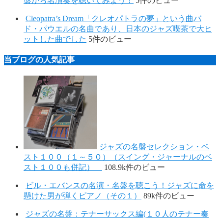
盤から名演奏を聴いてみよう！
5件のビュー
Cleopatra’s Dream「クレオパトラの夢」という曲バ
ド・パウエルの名曲であり、日本のジャズ喫茶で大ヒ
ットした曲でした
5件のビュー
当ブログの人気記事
ジャズの名盤セレクション・ベ
スト１００（１～５０）（スイング・ジャーナルのベ
スト１００も併記）
108.9k件のビュー
ビル・エバンスの名演・名盤を聴こう！ジャズに命を
懸けた男が弾くピアノ（その１）
89k件のビュー
ジャズの名盤：テナーサックス編(１０人のテナー奏