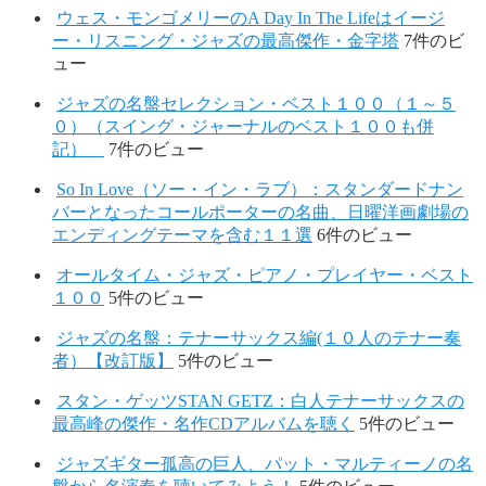
ウェス・モンゴメリーのA Day In The Lifeはイージ
ー・リスニング・ジャズの最高傑作・金字塔
7件のビ
ュー
ジャズの名盤セレクション・ベスト１００（１～５
０）（スイング・ジャーナルのベスト１００も併
記）
7件のビュー
So In Love（ソー・イン・ラブ）：スタンダードナン
バーとなったコールポーターの名曲、日曜洋画劇場の
エンディングテーマを含む１１選
6件のビュー
オールタイム・ジャズ・ピアノ・プレイヤー・ベスト
１００
5件のビュー
ジャズの名盤：テナーサックス編(１０人のテナー奏
者）【改訂版】
5件のビュー
スタン・ゲッツSTAN GETZ：白人テナーサックスの
最高峰の傑作・名作CDアルバムを聴く
5件のビュー
ジャズギター孤高の巨人、パット・マルティーノの名