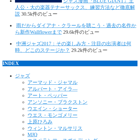
ジャズ漫画『BLUE GIANT』主
人公・大の楽器テナーサックス、練習方法など徹底解
説
30.5k件のビュー
雨だからダイアナ・クラールを聴こう・過去の名作か
ら新作Wallflowerまで
29.6k件のビュー
中洲ジャズ2017：その楽しみ方・注目の出演者は何
時、どこのステージか？
29.2k件のビュー
INDEX
ジャズ
アーマッド・ジャマル
アルバート・アイラ―
アート・ペッパー
アンソニー・ブラクストン
ウエイン・ショーター
ウエス・モンゴメリー
上原ひろみ
ウィントン・マルサリス
MJQ