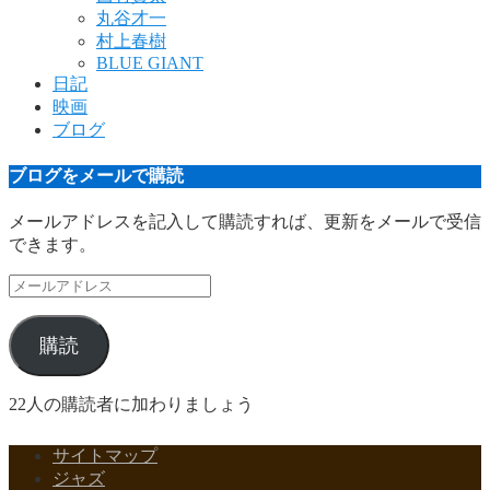
丸谷才一
村上春樹
BLUE GIANT
日記
映画
ブログ
ブログをメールで購読
メールアドレスを記入して購読すれば、更新をメールで受信
できます。
メ
ー
ル
購読
ア
ド
レ
22人の購読者に加わりましょう
ス
サイトマップ
ジャズ