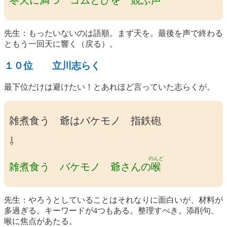
冬天に満つ ゴムとびを 競ふ声
先生：もったいないのは語順。まず天を。最後を声で終わる
ともう一回天に響く（戻る）。
１０位 立川志らく
最下位だけは避けたい！とあれほど言っていた志らくが。
雑煮食う 爺はバケモノ 指鉄砲
⇩
のんど
雑煮食う バケモノ 爺さんの
喉
先生：やろうとしていることはそれなりに面白いが、材料が
多過ぎる。キーワードが4つもある。整理すべき。添削句、
喉に焦点があたる。