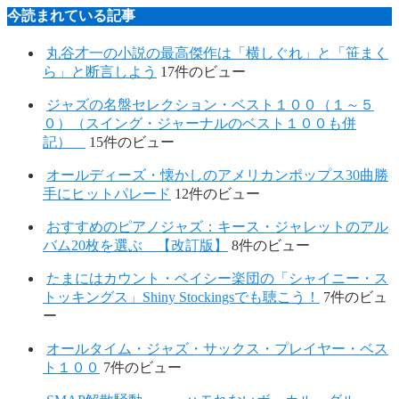
今読まれている記事
丸谷才一の小説の最高傑作は「横しぐれ」と「笹まく
ら」と断言しよう
17件のビュー
ジャズの名盤セレクション・ベスト１００（１～５
０）（スイング・ジャーナルのベスト１００も併
記）
15件のビュー
オールディーズ・懐かしのアメリカンポップス30曲勝
手にヒットパレード
12件のビュー
おすすめのピアノジャズ：キース・ジャレットのアル
バム20枚を選ぶ 【改訂版】
8件のビュー
たまにはカウント・ベイシー楽団の「シャイニー・ス
トッキングス」Shiny Stockingsでも聴こう！
7件のビュ
ー
オールタイム・ジャズ・サックス・プレイヤー・ベス
ト１００
7件のビュー