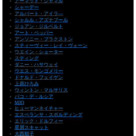
アーマッド・ジャマル
シャーデー
アルバート・アイラ―
シャルル・アズナブール
ジョアン・ジルベルト
アート・ペッパー
アンソニー・ブラクストン
スティーヴィー・レイ・ヴォーン
ウエイン・ショーター
スティング
ダニー・ハサウェイ
ウエス・モンゴメリー
ドナルド・フェイゲン
上原ひろみ
ウィントン・マルサリス
パコ・デ・ルシア
MJQ
ヒューマンネイチャー
エスペランサ・スポルディング
エリック・ドルフィー
星屑スキャット
大西順子