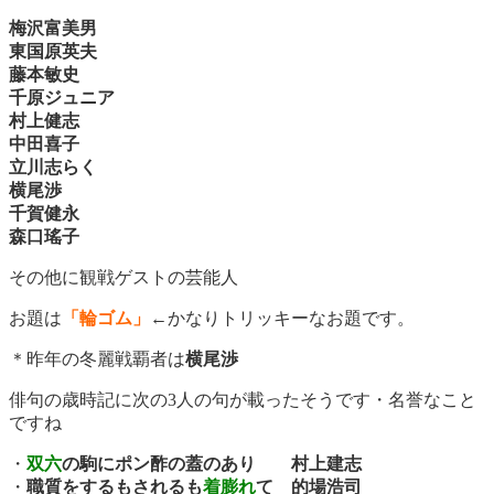
梅沢富美男
東国原英夫
藤本敏史
千原ジュニア
村上健志
中田喜子
立川志らく
横尾渉
千賀健永
森口瑤子
その他に観戦ゲストの芸能人
お題は
「輪ゴム」
←
かなりトリッキーなお題です。
＊昨年の冬麗戦覇者は
横尾渉
俳句の歳時記に次の3人の句が載ったそうです・名誉なこと
ですね
・
双六
の駒にポン酢の蓋のあり 村上建志
・
職質をするもされるも
着膨れ
て 的場浩司