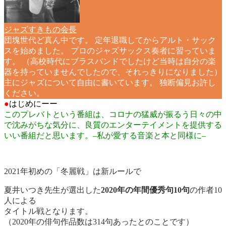
ジャズすきもの会長
団塊世代ど真ん中です。 定年退職してからアルト・サック
スを始めました。 プロのジャズサックス奏者に習っていま
す。 （高校時代にブラスバンドでしたけど当時は自分の楽
器を持っていませんでしたので、それっきりになりました）
主にジャズについて自由に書いています。 独断偏見お許し
ください。
●
はじめに
ーー
このプレバトという番組は、コロナの猛威が振るう日々の中
で沈みがちな気分に、良質のエンターテイメントを提供する
いい番組だと思います。–私が愛する音楽と本と同様に–
2021年初めの「冬麗戦」は新ルールで
夏井いつき先生が選出した
2020年の年間優秀句10句
の作者10
人による
タイトル戦となります。
（2020年の俳句作品数は314句あったとのことです）