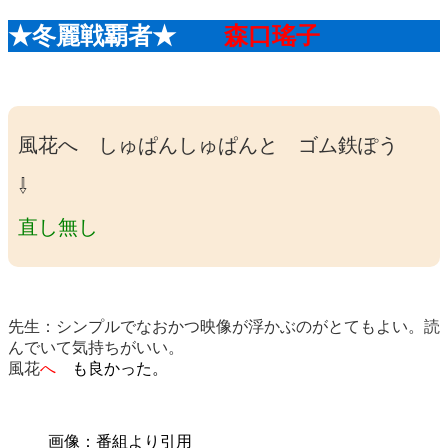
★冬麗戦覇者★
森口瑤子
風花へ しゅぱんしゅぱんと ゴム鉄ぽう
⇩
直し無し
先生：シンプルでなおかつ映像が浮かぶのがとてもよい。読
んでいて気持ちがいい。
風花
へ
も良かった。
画像：番組より引用