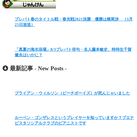
プレバト春のタイトル戦・春光戦2021決勝 優勝は横尾渉 （3月
25日放送）
「真夏の海水浴場」8/3プレバト俳句・名人藤本敏史、特待生千賀
健永はいかに？
最新記事 -
New Posts
-
ブライアン・ウィルソン（ビーチボーイズ）が死んじゃいました
ルーベン・ゴンザレスというプレイヤーを知っていますか？ブエナ
ビスタソシアルクラブのピアニストです