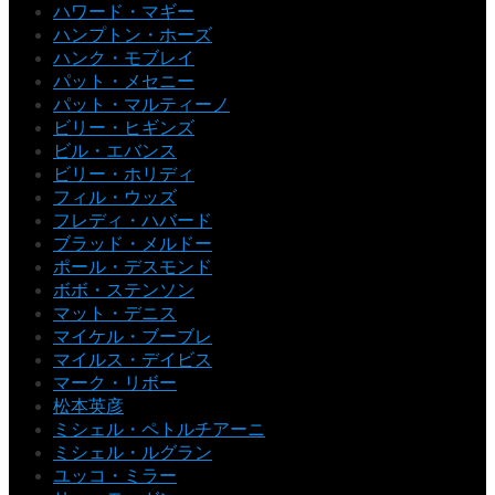
ハワード・マギー
ハンプトン・ホーズ
ハンク・モブレイ
パット・メセニー
パット・マルティーノ
ビリー・ヒギンズ
ビル・エバンス
ビリー・ホリディ
フィル・ウッズ
フレディ・ハバード
ブラッド・メルドー
ポール・デスモンド
ボボ・ステンソン
マット・デニス
マイケル・ブーブレ
マイルス・デイビス
マーク・リボー
松本英彦
ミシェル・ペトルチアーニ
ミシェル・ルグラン
ユッコ・ミラー