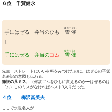
６位 千賀健永
ゆきもよい
手にはぜる 弁当のひも
雪催
⇩
ゆきもよい
手にはぜる 弁当の
ゴム
雪催
先生：ストレートにいい材料をみつけたのに。はぜるの平仮
名表記の意図も伝わる。
痛恨の凡ミス
。（何故ゴムをひもに変えるのかーはぜるのは
ゴム）このミスがなければベスト3入りだった。
４位 梅沢冨美夫
ここで永世名人が！