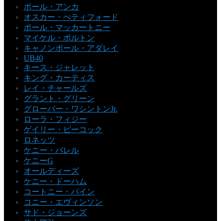
ポール・アンカ
オスカー・ぺティフォード
ポール・マッカートニー
マイケル・ボルトン
キャノンボール・アダレイ
UB40
キース・ジャレット
キング・カーティス
レイ・チャールズ
グラント・グリーン
グローバー・ワシントンJr.
ローラ・フィジー
ゲイリー・ピーコック
ロネッツ
ケニー・バレル
ケニーG
オールディーズ
ケニー・ドーハム
コートニー・パイン
コニー・エヴィンソン
サド・ジョーンズ