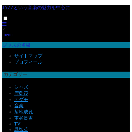
JAZZという音楽の魅力を中心に
×
menu
ジャズの名盤
サイトマップ
プロフィール
カテゴリー
ジャズ
鹿島茂
アダモ
音楽
菊地成孔
車谷長吉
TV
呉智英