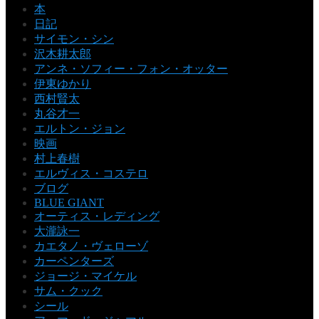
本
日記
サイモン・シン
沢木耕太郎
アンネ・ソフィー・フォン・オッター
伊東ゆかり
西村賢太
丸谷才一
エルトン・ジョン
映画
村上春樹
エルヴィス・コステロ
ブログ
BLUE GIANT
オーティス・レディング
大瀧詠一
カエタノ・ヴェローゾ
カーペンターズ
ジョージ・マイケル
サム・クック
シール