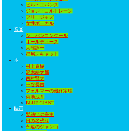
ビル・エバンス
ジョン・コルトレーン
フリージャズ
女性ボーカル
音楽
ショパンコンクール
オールディーズ
大瀧詠一
星屑スキャット
本
村上春樹
沢木耕太郎
西村賢太
車谷長吉
フェルマーの最終定理
菊地成孔
BLUE GIANT
映画
髪結いの亭主
日の名残り
永遠のジャンゴ