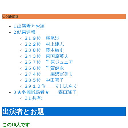
Contents
1
出演者とお題
2
結果速報
2.1
９位 横尾渉
2.2
２位 村上建志
2.3
８位 藤本敏史
2.4
３位 東国原英夫
2.5
７位 千原ジュニア
2.6
６位 千賀健永
2.7
４位 梅沢冨美夫
2.8
５位 中田喜子
2.9
１０位 立川志らく
3
★冬麗戦覇者★ 森口瑤子
3.1
共有:
出演者とお題
この10人です