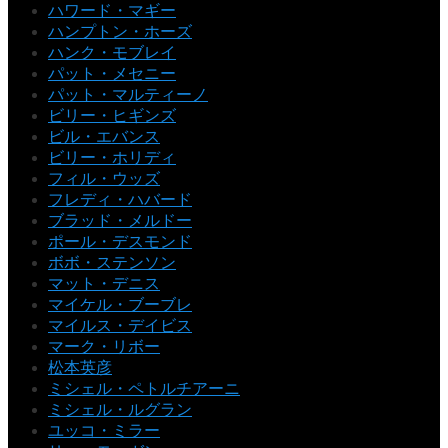
ハワード・マギー
ハンプトン・ホーズ
ハンク・モブレイ
パット・メセニー
パット・マルティーノ
ビリー・ヒギンズ
ビル・エバンス
ビリー・ホリディ
フィル・ウッズ
フレディ・ハバード
ブラッド・メルドー
ポール・デスモンド
ボボ・ステンソン
マット・デニス
マイケル・ブーブレ
マイルス・デイビス
マーク・リボー
松本英彦
ミシェル・ペトルチアーニ
ミシェル・ルグラン
ユッコ・ミラー