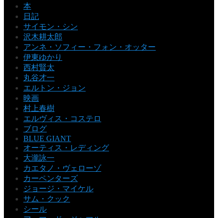
本
日記
サイモン・シン
沢木耕太郎
アンネ・ソフィー・フォン・オッター
伊東ゆかり
西村賢太
丸谷才一
エルトン・ジョン
映画
村上春樹
エルヴィス・コステロ
ブログ
BLUE GIANT
オーティス・レディング
大瀧詠一
カエタノ・ヴェローゾ
カーペンターズ
ジョージ・マイケル
サム・クック
シール