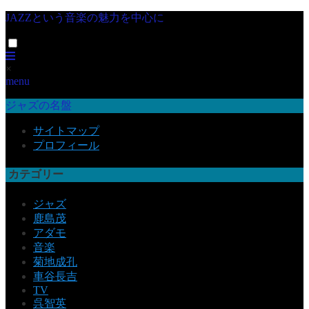
JAZZという音楽の魅力を中心に
×
menu
ジャズの名盤
サイトマップ
プロフィール
カテゴリー
ジャズ
鹿島茂
アダモ
音楽
菊地成孔
車谷長吉
TV
呉智英