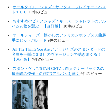
オールタイム・ジャズ・サックス・プレイヤー・ベス
ト１００
11件のビュー
おすすめのピアノジャズ：キース・ジャレットのアル
バム20枚を選ぶ 【改訂版】
10件のビュー
オールディーズ・懐かしのアメリカンポップス30曲勝
手にヒットパレード
9件のビュー
All The Things You Are というジャズのスタンダードの
名曲を一挙に３３組のヴァージョンで聴きまくる！
【改訂版】
7件のビュー
スタン・ゲッツSTAN GETZ：白人テナーサックスの
最高峰の傑作・名作CDアルバムを聴く
6件のビュー