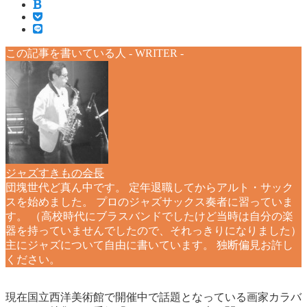
この記事を書いている人 -
WRITER
-
ジャズすきもの会長
団塊世代ど真ん中です。 定年退職してからアルト・サック
スを始めました。 プロのジャズサックス奏者に習っていま
す。 （高校時代にブラスバンドでしたけど当時は自分の楽
器を持っていませんでしたので、それっきりになりました）
主にジャズについて自由に書いています。 独断偏見お許し
ください。
現在国立西洋美術館で開催中で話題となっている画家カラバ