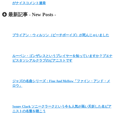
がナイスコメント連発
最新記事 -
New Posts
-
ブライアン・ウィルソン（ビーチボーイズ）が死んじゃいました
ルーベン・ゴンザレスというプレイヤーを知っていますか？ブエナ
ビスタソシアルクラブのピアニストです
ジャズの名曲シリーズ：Fine And Mellow「ファイン・アンド・メ
ロウ」
Sonny Clark ソニークラークという今も人気が高い夭折した名ピア
ニストの名盤を聴こう