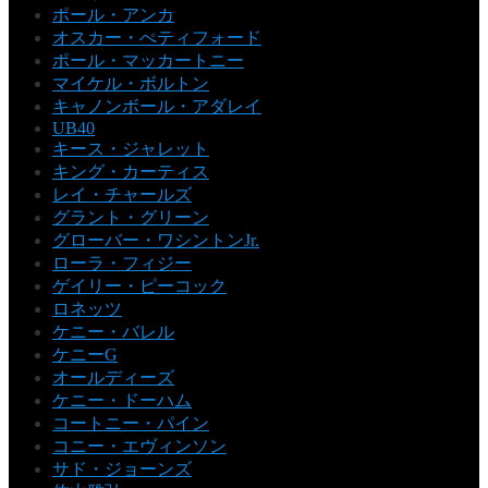
ポール・アンカ
オスカー・ぺティフォード
ポール・マッカートニー
マイケル・ボルトン
キャノンボール・アダレイ
UB40
キース・ジャレット
キング・カーティス
レイ・チャールズ
グラント・グリーン
グローバー・ワシントンJr.
ローラ・フィジー
ゲイリー・ピーコック
ロネッツ
ケニー・バレル
ケニーG
オールディーズ
ケニー・ドーハム
コートニー・パイン
コニー・エヴィンソン
サド・ジョーンズ