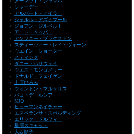
アーマッド・ジャマル
シャーデー
アルバート・アイラ―
シャルル・アズナブール
ジョアン・ジルベルト
アート・ペッパー
アンソニー・ブラクストン
スティーヴィー・レイ・ヴォーン
ウエイン・ショーター
スティング
ダニー・ハサウェイ
ウエス・モンゴメリー
ドナルド・フェイゲン
上原ひろみ
ウィントン・マルサリス
パコ・デ・ルシア
MJQ
ヒューマンネイチャー
エスペランサ・スポルディング
エリック・ドルフィー
星屑スキャット
大西順子