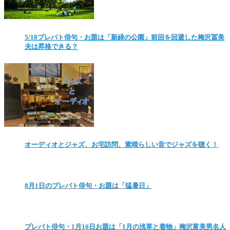
5/18プレバト俳句・お題は「新緑の公園」前回を回避した梅沢冨美
夫は昇格できる？
オーディオとジャズ、お宅訪問、素晴らしい音でジャズを聴く！
8月1日のプレバト俳句・お題は「猛暑日」
プレバト俳句・1月16日お題は「1月の浅草と着物」梅沢富美男名人