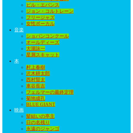
ビル・エバンス
ジョン・コルトレーン
フリージャズ
女性ボーカル
音楽
ショパンコンクール
オールディーズ
大瀧詠一
星屑スキャット
本
村上春樹
沢木耕太郎
西村賢太
車谷長吉
フェルマーの最終定理
菊地成孔
BLUE GIANT
映画
髪結いの亭主
日の名残り
永遠のジャンゴ