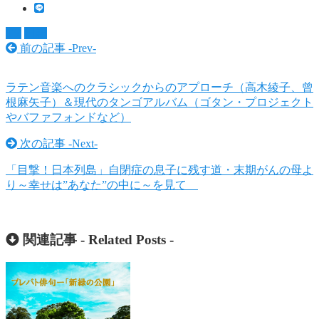
TV
日記
前の記事 -
Prev
-
ラテン音楽へのクラシックからのアプローチ（高木綾子、曾
根麻矢子）＆現代のタンゴアルバム（ゴタン・プロジェクト
やバファフォンドなど）
次の記事 -
Next
-
「目撃！日本列島」自閉症の息子に残す道・末期がんの母よ
り～幸せは”あなた”の中に～を見て
関連記事 -
Related Posts
-