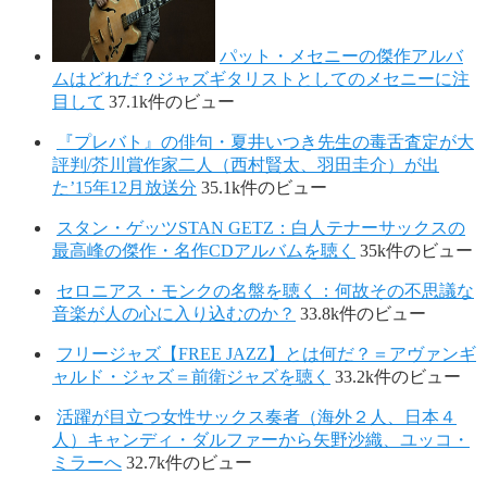
パット・メセニーの傑作アルバ
ムはどれだ？ジャズギタリストとしてのメセニーに注
目して
37.1k件のビュー
『プレバト』の俳句・夏井いつき先生の毒舌査定が大
評判/芥川賞作家二人（西村賢太、羽田圭介）が出
た’15年12月放送分
35.1k件のビュー
スタン・ゲッツSTAN GETZ：白人テナーサックスの
最高峰の傑作・名作CDアルバムを聴く
35k件のビュー
セロニアス・モンクの名盤を聴く：何故その不思議な
音楽が人の心に入り込むのか？
33.8k件のビュー
フリージャズ【FREE JAZZ】とは何だ？＝アヴァンギ
ャルド・ジャズ＝前衛ジャズを聴く
33.2k件のビュー
活躍が目立つ女性サックス奏者（海外２人、日本４
人）キャンディ・ダルファーから矢野沙織、ユッコ・
ミラーへ
32.7k件のビュー