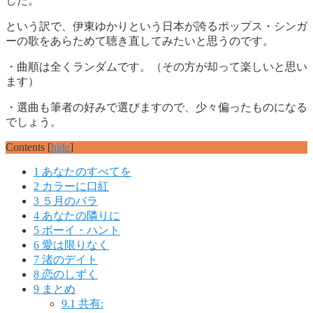
した。
という訳で、伊東ゆかりという日本が誇るポップス・シンガ
ーの歌をあらためて聴き直してみたいと思うのです。
・曲順は全くランダムです。（その方が却って楽しいと思い
ます）
・選曲も筆者の好みで選びますので、少々偏ったものになる
でしょう。
Contents
[
hide
]
1
あなたのすべてを
2
カラーに口紅
3
５月のバラ
4
あなたの隣りに
5
ボーイ・ハント
6
愛は限りなく
7
渚のデイト
8
恋のしずく
9
まとめ
9.1
共有: