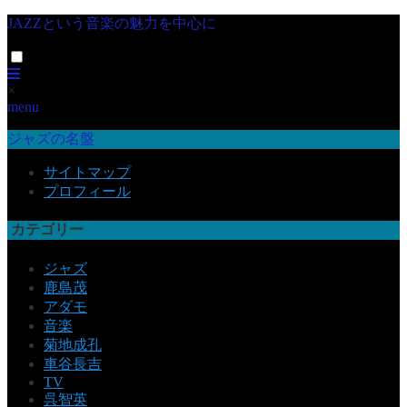
JAZZという音楽の魅力を中心に
×
menu
ジャズの名盤
サイトマップ
プロフィール
カテゴリー
ジャズ
鹿島茂
アダモ
音楽
菊地成孔
車谷長吉
TV
呉智英