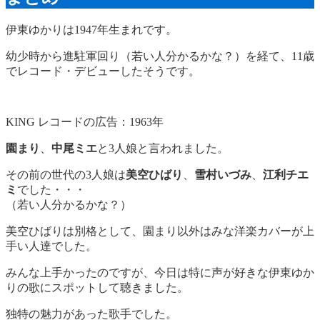
伊東ゆかりは1947年生まれです。
幼少時から進駐軍回り（若い人分かるかな？）を経て、11歳
でレコード・デビューしたそうです。
KING レコードの広告：1963年
園まり
、
中尾ミエ
と3人娘と言われました。
その前の世代の3人娘は
美空ひばり
、
雪村いづみ
、
江利チエ
ミ
でした・・・
（若い人分かるかな？）
美空ひばりは別格として、園まり以外はみな洋楽カバーが上
手い人達でした。
みんな上手かったのですが、今日は特に声が好きな伊東ゆか
りの歌にスポットして聴きました。
独特の魅力があった歌手でした。