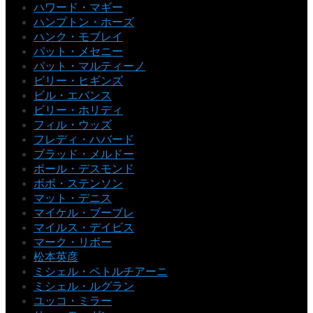
ハワード・マギー
ハンプトン・ホーズ
ハンク・モブレイ
パット・メセニー
パット・マルティーノ
ビリー・ヒギンズ
ビル・エバンス
ビリー・ホリディ
フィル・ウッズ
フレディ・ハバード
ブラッド・メルドー
ポール・デスモンド
ボボ・ステンソン
マット・デニス
マイケル・ブーブレ
マイルス・デイビス
マーク・リボー
松本英彦
ミシェル・ペトルチアーニ
ミシェル・ルグラン
ユッコ・ミラー