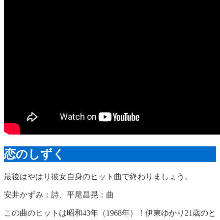
恋のしずく
最後はやはり彼女自身のヒット曲で終わりましょう。
安井かずみ：詩、平尾昌晃：曲
この曲のヒットは昭和43年（1968年）！伊東ゆかり21歳のと