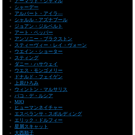
アーマッド・ジャマル
シャーデー
アルバート・アイラ―
シャルル・アズナブール
ジョアン・ジルベルト
アート・ペッパー
アンソニー・ブラクストン
スティーヴィー・レイ・ヴォーン
ウエイン・ショーター
スティング
ダニー・ハサウェイ
ウエス・モンゴメリー
ドナルド・フェイゲン
上原ひろみ
ウィントン・マルサリス
パコ・デ・ルシア
MJQ
ヒューマンネイチャー
エスペランサ・スポルディング
エリック・ドルフィー
星屑スキャット
大西順子