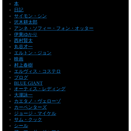
本
日記
サイモン・シン
沢木耕太郎
アンネ・ソフィー・フォン・オッター
伊東ゆかり
西村賢太
丸谷才一
エルトン・ジョン
映画
村上春樹
エルヴィス・コステロ
ブログ
BLUE GIANT
オーティス・レディング
大瀧詠一
カエタノ・ヴェローゾ
カーペンターズ
ジョージ・マイケル
サム・クック
シール