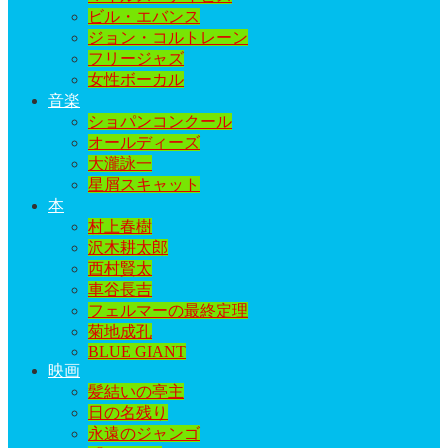
ビル・エバンス
ジョン・コルトレーン
フリージャズ
女性ボーカル
音楽
ショパンコンクール
オールディーズ
大瀧詠一
星屑スキャット
本
村上春樹
沢木耕太郎
西村賢太
車谷長吉
フェルマーの最終定理
菊地成孔
BLUE GIANT
映画
髪結いの亭主
日の名残り
永遠のジャンゴ