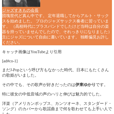
ジャズすきもの会長
団塊世代ど真ん中です。 定年退職してからアルト・サック
スを始めました。 プロのジャズサックス奏者に習っていま
す。 （高校時代にブラスバンドでしたけど当時は自分の楽
器を持っていませんでしたので、それっきりになりました）
主にジャズについて自由に書いています。 独断偏見お許し
ください。
キャッチ画像はYouTubeより引用
[ad#co-1]
まだJ-Popという呼び方もなかった時代、日本にもたくさん
の歌姫がいました。
その中でも、その歌声が好きだったのは
伊東ゆかり
です。
特に彼女の中低音域の声のハリと伸びは魅力的でした。
洋楽（アメリカンポップス、カンツオーネ、スタンダード・
ソング）のカバーから歌謡曲まで何を歌わせても上手い人で