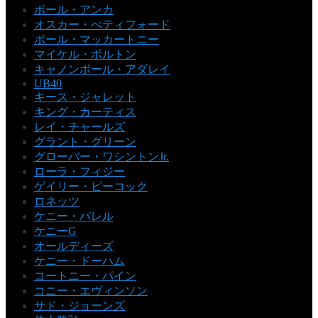
ポール・アンカ
オスカー・ぺティフォード
ポール・マッカートニー
マイケル・ボルトン
キャノンボール・アダレイ
UB40
キース・ジャレット
キング・カーティス
レイ・チャールズ
グラント・グリーン
グローバー・ワシントンJr.
ローラ・フィジー
ゲイリー・ピーコック
ロネッツ
ケニー・バレル
ケニーG
オールディーズ
ケニー・ドーハム
コートニー・パイン
コニー・エヴィンソン
サド・ジョーンズ