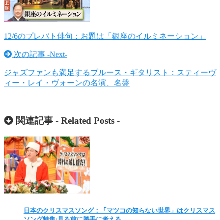
12/6のプレバト俳句：お題は「銀座のイルミネーション」
次の記事 -
Next
-
ジャズファンも満足するブルース・ギタリスト：スティーヴ
ィー・レイ・ヴォーンの名演、名盤
関連記事 -
Related Posts
-
日本のクリスマスソング：「マツコの知らない世界」はクリスマス
ソング特集:見る前に勝手に考える