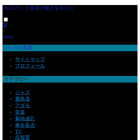
JAZZという音楽の魅力を中心に
×
menu
ジャズの名盤
サイトマップ
プロフィール
カテゴリー
ジャズ
鹿島茂
アダモ
音楽
菊地成孔
車谷長吉
TV
呉智英