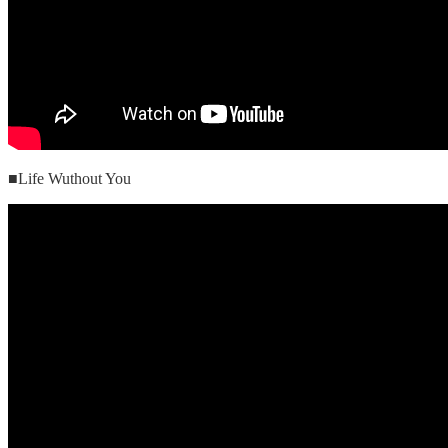
■Life Wuthout You