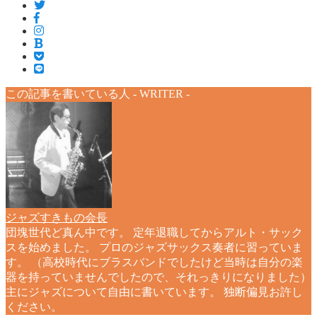
この記事を書いている人 -
WRITER
-
ジャズすきもの会長
団塊世代ど真ん中です。 定年退職してからアルト・サック
スを始めました。 プロのジャズサックス奏者に習っていま
す。 （高校時代にブラスバンドでしたけど当時は自分の楽
器を持っていませんでしたので、それっきりになりました）
主にジャズについて自由に書いています。 独断偏見お許し
ください。