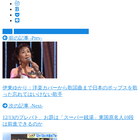
音楽
スティーヴィー・レイ・ヴォーン
前の記事 -
Prev
-
伊東ゆかり：洋楽カバーから歌謡曲まで日本のポップスを歌
った忘れてはいけない歌手
次の記事 -
Next
-
12/13のプレバト、お題は「スーパー銭湯」東国原名人10段
は前進できるのか