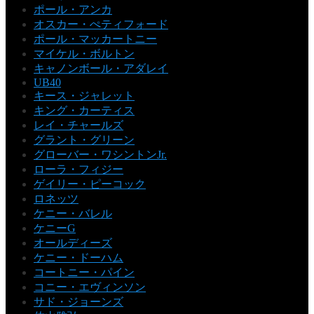
ポール・アンカ
オスカー・ぺティフォード
ポール・マッカートニー
マイケル・ボルトン
キャノンボール・アダレイ
UB40
キース・ジャレット
キング・カーティス
レイ・チャールズ
グラント・グリーン
グローバー・ワシントンJr.
ローラ・フィジー
ゲイリー・ピーコック
ロネッツ
ケニー・バレル
ケニーG
オールディーズ
ケニー・ドーハム
コートニー・パイン
コニー・エヴィンソン
サド・ジョーンズ