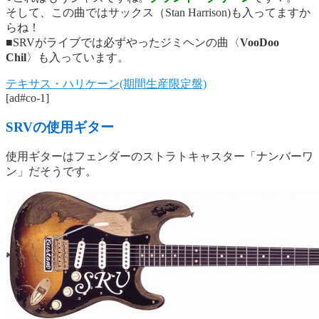
そして、この曲ではサックス（Stan Harrison)も入ってますか
らね！
■SRVがライブでは必ずやったジミヘンの曲〈
VooDoo
Chil
〉も入っています。
テキサス・ハリケーン(期間生産限定盤)
[ad#co-1]
SRVの使用ギター
使用ギターはフェンダーのストラトキャスター「ナンバーワ
ン」だそうです。