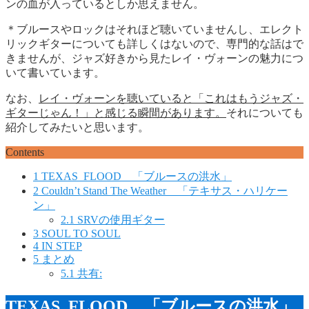
ンの血が入っているとしか思えません。
＊ブルースやロックはそれほど聴いていませんし、エレクト
リックギターについても詳しくはないので、専門的な話はで
きませんが、ジャズ好きから見たレイ・ヴォーンの魅力につ
いて書いています。
なお、
レイ・ヴォーンを聴いていると「これはもうジャズ・
ギターじゃん！」と感じる瞬間があります。
それについても
紹介してみたいと思います。
Contents
1
TEXAS FLOOD 「ブルースの洪水」
2
Couldn’t Stand The Weather 「テキサス・ハリケー
ン」
2.1
SRVの使用ギター
3
SOUL TO SOUL
4
IN STEP
5
まとめ
5.1
共有:
TEXAS FLOOD 「ブルースの洪水」