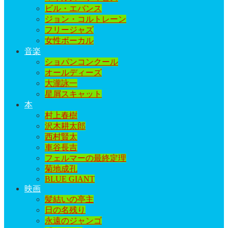
ビル・エバンス
ジョン・コルトレーン
フリージャズ
女性ボーカル
音楽
ショパンコンクール
オールディーズ
大瀧詠一
星屑スキャット
本
村上春樹
沢木耕太郎
西村賢太
車谷長吉
フェルマーの最終定理
菊地成孔
BLUE GIANT
映画
髪結いの亭主
日の名残り
永遠のジャンゴ