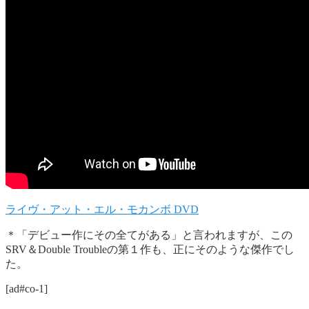
ライヴ・アット・エル・モカンボ DVD
＊「デビュー作にその全てがある」と言われますが、この
SRV＆Double Troubleの第１作も、正にそのような傑作でし
た。
[ad#co-1]