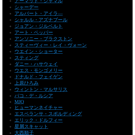
アーマッド・ジャマル
シャーデー
アルバート・アイラ―
シャルル・アズナブール
ジョアン・ジルベルト
アート・ペッパー
アンソニー・ブラクストン
スティーヴィー・レイ・ヴォーン
ウエイン・ショーター
スティング
ダニー・ハサウェイ
ウエス・モンゴメリー
ドナルド・フェイゲン
上原ひろみ
ウィントン・マルサリス
パコ・デ・ルシア
MJQ
ヒューマンネイチャー
エスペランサ・スポルディング
エリック・ドルフィー
星屑スキャット
大西順子