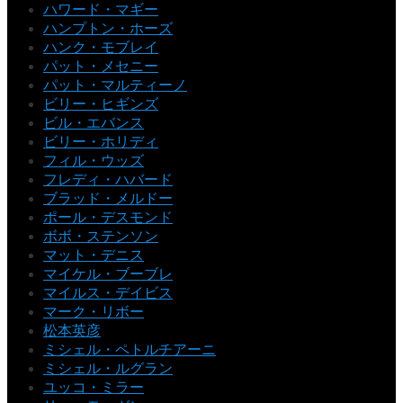
ハワード・マギー
ハンプトン・ホーズ
ハンク・モブレイ
パット・メセニー
パット・マルティーノ
ビリー・ヒギンズ
ビル・エバンス
ビリー・ホリディ
フィル・ウッズ
フレディ・ハバード
ブラッド・メルドー
ポール・デスモンド
ボボ・ステンソン
マット・デニス
マイケル・ブーブレ
マイルス・デイビス
マーク・リボー
松本英彦
ミシェル・ペトルチアーニ
ミシェル・ルグラン
ユッコ・ミラー