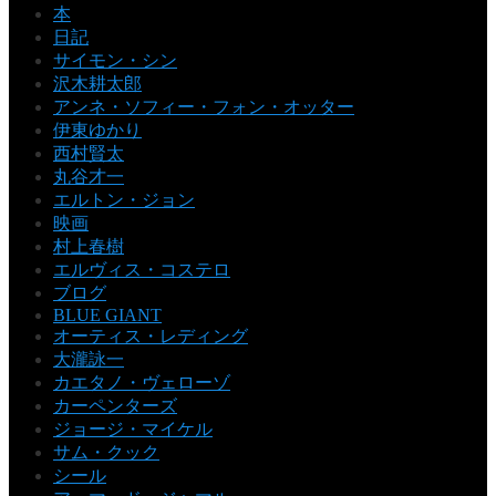
本
日記
サイモン・シン
沢木耕太郎
アンネ・ソフィー・フォン・オッター
伊東ゆかり
西村賢太
丸谷才一
エルトン・ジョン
映画
村上春樹
エルヴィス・コステロ
ブログ
BLUE GIANT
オーティス・レディング
大瀧詠一
カエタノ・ヴェローゾ
カーペンターズ
ジョージ・マイケル
サム・クック
シール