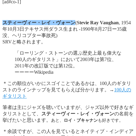
[ad#co-1]
スティーヴィー・レイ・ヴォーン
(
Stevie Ray Vaughan
, 1954
年10月3日テキサス州ダラス生まれ -1990年8月27日ー35歳
没、ヘリコプター事故死)
SRVと略されます。
「ローリング・ストーンの選ぶ歴史上最も偉大な
100人のギタリスト」において2003年は第7位、
2011年の改訂版では第12位。
ーーーーWikipedia
＊この順位がいかにスゴイことであるかは、100人のギタリ
ストのラインナップを見てもらえば分かります。→
100人の
ギタリスト
筆者は主にジャズを聴いていますが、ジャズ以外で好きなギ
タリストとして、
スティーヴィー・レイ・ヴォーン
の名前を
挙げたいと思います。
あと、
ロイ・ブキャナン
も好きです。
＊余談ですが、この人を見ているとネイティブ・インディア