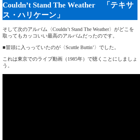
Couldn’t Stand The Weather 「テキサ
ス・ハリケーン」
そして次のアルバム〈Couldn’t Stand The Weather〉がどこを
取ってもカッコいい最高のアルバムだったのです。
■冒頭に入っっていたのが〈Scuttle Buttin’〉でした。
これは東京でのライブ動画（1985年）で聴くことにしましょ
う。