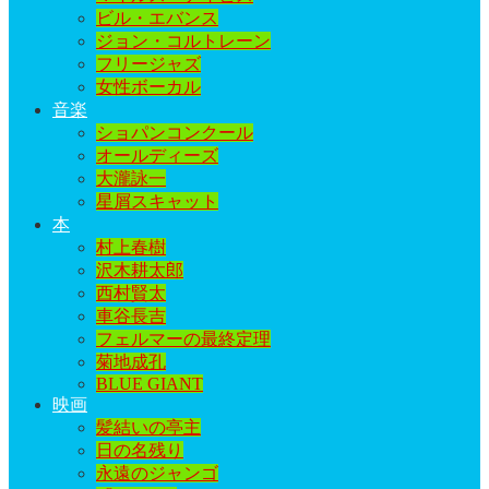
ビル・エバンス
ジョン・コルトレーン
フリージャズ
女性ボーカル
音楽
ショパンコンクール
オールディーズ
大瀧詠一
星屑スキャット
本
村上春樹
沢木耕太郎
西村賢太
車谷長吉
フェルマーの最終定理
菊地成孔
BLUE GIANT
映画
髪結いの亭主
日の名残り
永遠のジャンゴ