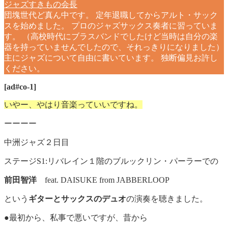
ジャズすきもの会長
団塊世代ど真ん中です。 定年退職してからアルト・サック
スを始めました。 プロのジャズサックス奏者に習っていま
す。 （高校時代にブラスバンドでしたけど当時は自分の楽
器を持っていませんでしたので、それっきりになりました）
主にジャズについて自由に書いています。 独断偏見お許し
ください。
[ad#co-1]
いやー、やはり音楽っていいですね。
ーーーー
中洲ジャズ２日目
ステージS1:リバレイン１階のブルックリン・パーラーでの
前田智洋
feat. DAISUKE from JABBERLOOP
という
ギターとサックスのデュオ
の演奏を聴きました。
●最初から、私事で悪いですが、昔から