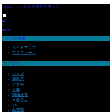
JAZZという音楽の魅力を中心に
×
menu
ジャズの名盤
サイトマップ
プロフィール
カテゴリー
ジャズ
鹿島茂
アダモ
音楽
菊地成孔
車谷長吉
TV
呉智英