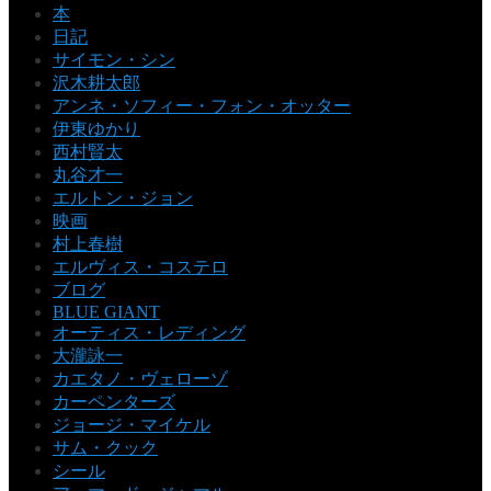
本
日記
サイモン・シン
沢木耕太郎
アンネ・ソフィー・フォン・オッター
伊東ゆかり
西村賢太
丸谷才一
エルトン・ジョン
映画
村上春樹
エルヴィス・コステロ
ブログ
BLUE GIANT
オーティス・レディング
大瀧詠一
カエタノ・ヴェローゾ
カーペンターズ
ジョージ・マイケル
サム・クック
シール