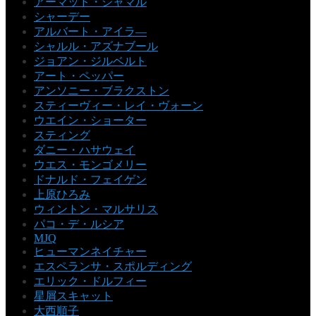
アーマッド・ジャマル
シャーデー
アルバート・アイラ―
シャルル・アズナブール
ジョアン・ジルベルト
アート・ペッパー
アンソニー・ブラクストン
スティーヴィー・レイ・ヴォーン
ウエイン・ショーター
スティング
ダニー・ハサウェイ
ウエス・モンゴメリー
ドナルド・フェイゲン
上原ひろみ
ウィントン・マルサリス
パコ・デ・ルシア
MJQ
ヒューマンネイチャー
エスペランサ・スポルディング
エリック・ドルフィー
星屑スキャット
大西順子