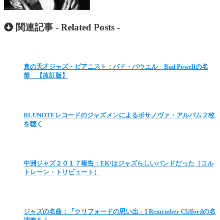
関連記事 -
Related Posts
-
真の天才ジャズ・ピアニスト：バド・パウエル Bud Powellの名
盤 【改訂版】
BLUNOTEレコードのジャズメンによるボサノヴァ・アルバム２枚
を聴く
中洲ジャズ２０１７報告：EK²はジャズらしいバンドだった（コル
トレーン・トリビュート）
ジャズの名曲：「クリフォードの思い出」I Remember Cliffordの名