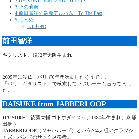
2
DAISUKE from JABBERLOOP
3
その演奏
4
前田智洋の最新アルバム To The East
5
まとめ
5.1
共有:
前田智洋
ギタリスト、1982年大阪生まれ
2005年に渡仏。パリで8年間活動したそうです。
「パリ・ギタリスト」で検索して下さいーーと言ってまし
た。
DAISUKE from JABBERLOOP
DAISUKE
（後藤大輔 ゴトウダイスケ、1980年生まれ、京都
出身 ）
JABBERLOOP
（ジャバループ）というの4人組のクラブジ
ャズ・バンドのサックス奏者。