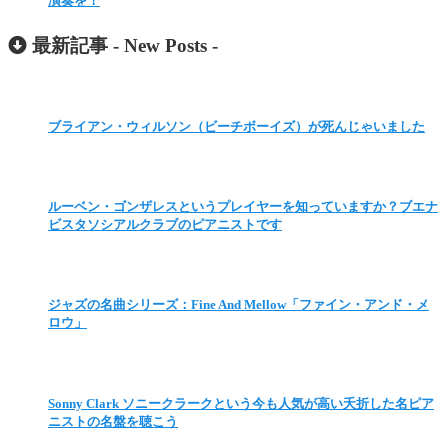
演奏を！
最新記事 -
New Posts
-
ブライアン・ウィルソン（ビーチボーイズ）が死んじゃいました
ルーベン・ゴンザレスというプレイヤーを知っていますか？ブエナ
ビスタソシアルクラブのピアニストです
ジャズの名曲シリーズ：Fine And Mellow「ファイン・アンド・メ
ロウ」
Sonny Clark ソニークラークという今も人気が高い夭折した名ピア
ニストの名盤を聴こう