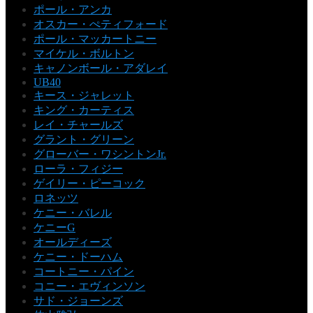
ポール・アンカ
オスカー・ぺティフォード
ポール・マッカートニー
マイケル・ボルトン
キャノンボール・アダレイ
UB40
キース・ジャレット
キング・カーティス
レイ・チャールズ
グラント・グリーン
グローバー・ワシントンJr.
ローラ・フィジー
ゲイリー・ピーコック
ロネッツ
ケニー・バレル
ケニーG
オールディーズ
ケニー・ドーハム
コートニー・パイン
コニー・エヴィンソン
サド・ジョーンズ