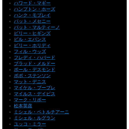
ハワード・マギー
ハンプトン・ホーズ
ハンク・モブレイ
パット・メセニー
パット・マルティーノ
ビリー・ヒギンズ
ビル・エバンス
ビリー・ホリディ
フィル・ウッズ
フレディ・ハバード
ブラッド・メルドー
ポール・デスモンド
ボボ・ステンソン
マット・デニス
マイケル・ブーブレ
マイルス・デイビス
マーク・リボー
松本英彦
ミシェル・ペトルチアーニ
ミシェル・ルグラン
ユッコ・ミラー