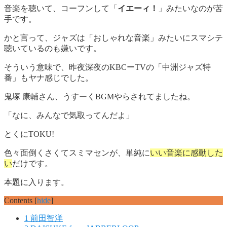
音楽を聴いて、コーフンして「
イエーィ！
」みたいなのが苦
手です。
かと言って、ジャズは「おしゃれな音楽」みたいにスマシテ
聴いているのも嫌いです。
そういう意味で、昨夜深夜のKBCーTVの「中洲ジャズ特
番」もヤナ感じでした。
鬼塚 康輔さん、うすーくBGMやらされてましたね。
「なに、みんなで気取ってんだよ」
とくにTOKU!
色々面倒くさくてスミマセンが、単純に
いい音楽に感動した
い
だけです。
本題に入ります。
Contents
[
hide
]
1
前田智洋