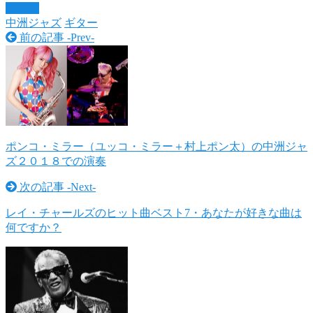
ジャズ
中洲ジャズ
ギター
前の記事 -
Prev
-
ポンコ・ミラー（ユッコ・ミラー＋村上ポン太）の中洲ジャ
ズ２０１８での演奏
次の記事 -
Next
-
レイ・チャールズのヒット曲ベスト7・あなたが好きな曲は
何ですか？