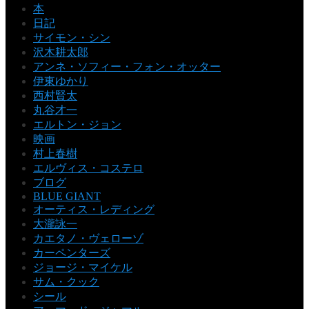
本
日記
サイモン・シン
沢木耕太郎
アンネ・ソフィー・フォン・オッター
伊東ゆかり
西村賢太
丸谷才一
エルトン・ジョン
映画
村上春樹
エルヴィス・コステロ
ブログ
BLUE GIANT
オーティス・レディング
大瀧詠一
カエタノ・ヴェローゾ
カーペンターズ
ジョージ・マイケル
サム・クック
シール