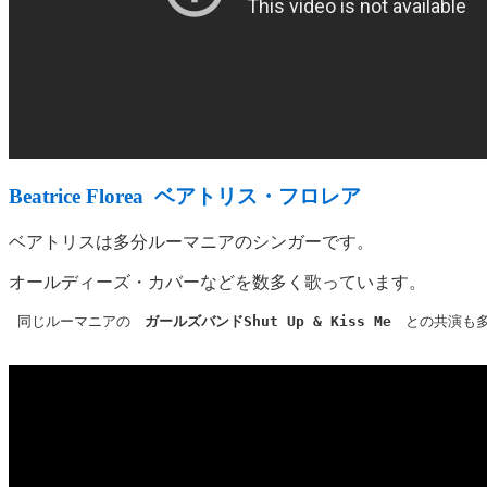
Beatrice Florea ベアトリス・フロレア
ベアトリスは多分ルーマニアのシンガーです。
オールディーズ・カバーなどを数多く歌っています。
 同じルーマニアの
　ガールズバンドShut Up & Kiss Me　
との共演も多