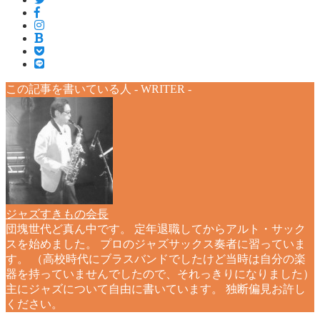
この記事を書いている人 -
WRITER
-
ジャズすきもの会長
団塊世代ど真ん中です。 定年退職してからアルト・サック
スを始めました。 プロのジャズサックス奏者に習っていま
す。 （高校時代にブラスバンドでしたけど当時は自分の楽
器を持っていませんでしたので、それっきりになりました）
主にジャズについて自由に書いています。 独断偏見お許し
ください。