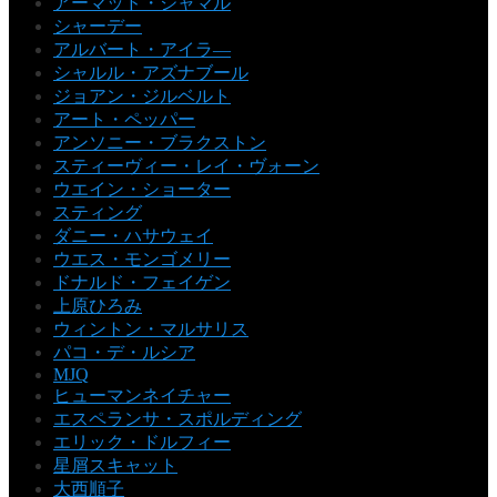
アーマッド・ジャマル
シャーデー
アルバート・アイラ―
シャルル・アズナブール
ジョアン・ジルベルト
アート・ペッパー
アンソニー・ブラクストン
スティーヴィー・レイ・ヴォーン
ウエイン・ショーター
スティング
ダニー・ハサウェイ
ウエス・モンゴメリー
ドナルド・フェイゲン
上原ひろみ
ウィントン・マルサリス
パコ・デ・ルシア
MJQ
ヒューマンネイチャー
エスペランサ・スポルディング
エリック・ドルフィー
星屑スキャット
大西順子