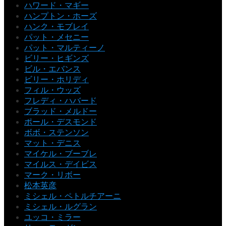
ハワード・マギー
ハンプトン・ホーズ
ハンク・モブレイ
パット・メセニー
パット・マルティーノ
ビリー・ヒギンズ
ビル・エバンス
ビリー・ホリディ
フィル・ウッズ
フレディ・ハバード
ブラッド・メルドー
ポール・デスモンド
ボボ・ステンソン
マット・デニス
マイケル・ブーブレ
マイルス・デイビス
マーク・リボー
松本英彦
ミシェル・ペトルチアーニ
ミシェル・ルグラン
ユッコ・ミラー