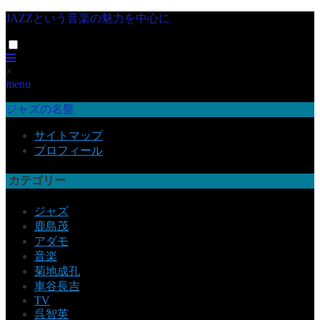
JAZZという音楽の魅力を中心に
×
menu
ジャズの名盤
サイトマップ
プロフィール
カテゴリー
ジャズ
鹿島茂
アダモ
音楽
菊地成孔
車谷長吉
TV
呉智英