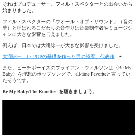
それはプロデューサー、
フィル・スペクター
との出会いから
始まりました。
フィル・スペクターの「ウオール・オブ・サウンド」（音の
壁）と呼ばれるこだわりの音作りは音楽制作者やミュージシ
ャンに大きな影響を与えました。
例えば、日本では大滝詠一が大きな影響を受けました。
大瀧詠一：J・POPの基礎を作った男の経歴、代表作
⇨
また、ビーチボーイズのブライアン・ウィルソンは〈Be My
Baby〉を
理想のポップソング
で、all-time Favoriteと言ってい
たそうです。
Be My Baby/The Ronettes を聴きましょう
。