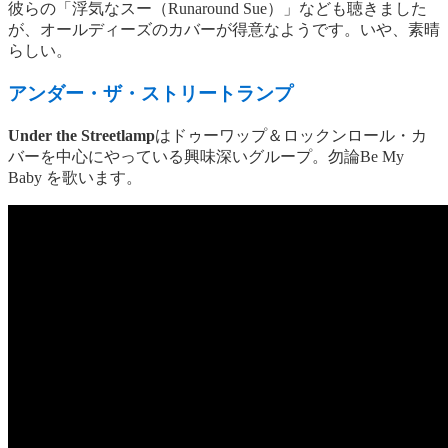
彼らの「浮気なスー（Runaround Sue）」なども聴きました
が、オールディーズのカバーが得意なようです。いや、素晴
らしい。
アンダー・ザ・ストリートランプ
Under the Streetlamp
はドゥーワップ＆ロックンロール・カ
バーを中心にやっている興味深いグループ。勿論Be My
Baby を歌います。