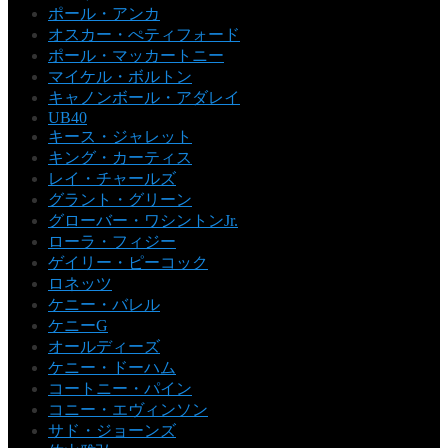
ポール・アンカ
オスカー・ぺティフォード
ポール・マッカートニー
マイケル・ボルトン
キャノンボール・アダレイ
UB40
キース・ジャレット
キング・カーティス
レイ・チャールズ
グラント・グリーン
グローバー・ワシントンJr.
ローラ・フィジー
ゲイリー・ピーコック
ロネッツ
ケニー・バレル
ケニーG
オールディーズ
ケニー・ドーハム
コートニー・パイン
コニー・エヴィンソン
サド・ジョーンズ