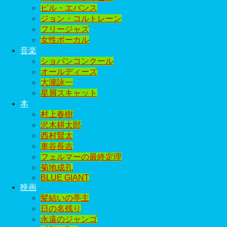
ビル・エバンス
ジョン・コルトレーン
フリージャズ
女性ボーカル
音楽
ショパンコンクール
オールディーズ
大瀧詠一
星屑スキャット
本
村上春樹
沢木耕太郎
西村賢太
車谷長吉
フェルマーの最終定理
菊地成孔
BLUE GIANT
映画
髪結いの亭主
日の名残り
永遠のジャンゴ