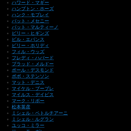
ハワード・マギー
ハンプトン・ホーズ
ハンク・モブレイ
パット・メセニー
パット・マルティーノ
ビリー・ヒギンズ
ビル・エバンス
ビリー・ホリディ
フィル・ウッズ
フレディ・ハバード
ブラッド・メルドー
ポール・デスモンド
ボボ・ステンソン
マット・デニス
マイケル・ブーブレ
マイルス・デイビス
マーク・リボー
松本英彦
ミシェル・ペトルチアーニ
ミシェル・ルグラン
ユッコ・ミラー