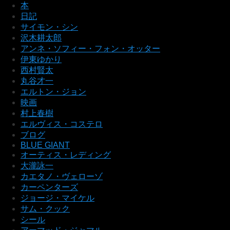
本
日記
サイモン・シン
沢木耕太郎
アンネ・ソフィー・フォン・オッター
伊東ゆかり
西村賢太
丸谷才一
エルトン・ジョン
映画
村上春樹
エルヴィス・コステロ
ブログ
BLUE GIANT
オーティス・レディング
大瀧詠一
カエタノ・ヴェローゾ
カーペンターズ
ジョージ・マイケル
サム・クック
シール