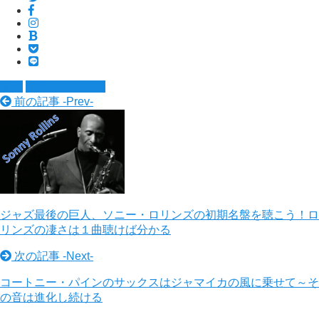
音楽
星屑スキャット
前の記事 -
Prev
-
ジャズ最後の巨人、ソニー・ロリンズの初期名盤を聴こう！ロ
リンズの凄さは１曲聴けば分かる
次の記事 -
Next
-
コートニー・パインのサックスはジャマイカの風に乗せて～そ
の音は進化し続ける