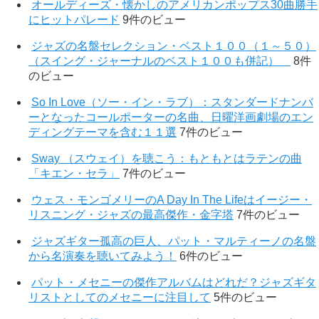
オールディーズ・懐かしのアメリカンポップス30曲勝手
にヒットパレード
9件のビュー
ジャズの名盤セレクション・ベスト１００（１～５０）
（スイング・ジャーナルのベスト１００も併記）
8件
のビュー
So In Love（ソー・イン・ラブ）：スタンダードナンバ
ーとなったコールポーターの名曲、日曜洋画劇場のエン
ディングテーマを含む１１選
7件のビュー
Sway （スウェイ）を聴こう：もともとはラテンの曲
「キエン・セラ」
7件のビュー
ウェス・モンゴメリーのA Day In The Lifeはイージー・
リスニング・ジャズの最高傑作・金字塔
7件のビュー
ジャズギター孤高の巨人、パット・マルティーノの名盤
から名演奏を聴いてみよう！
6件のビュー
パット・メセニーの傑作アルバムはどれだ？ジャズギタ
リストとしてのメセニーに注目して
5件のビュー