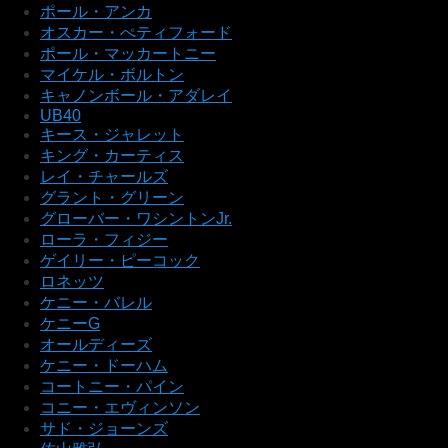
ポール・アンカ
オスカー・ぺティフォード
ポール・マッカートニー
マイケル・ボルトン
キャノンボール・アダレイ
UB40
キース・ジャレット
キング・カーティス
レイ・チャールズ
グラント・グリーン
グローバー・ワシントンJr.
ローラ・フィジー
ゲイリー・ピーコック
ロネッツ
ケニー・バレル
ケニーG
オールディーズ
ケニー・ドーハム
コートニー・パイン
コニー・エヴィンソン
サド・ジョーンズ