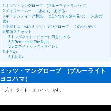
1
ミッツ・マングローブ (ブルーライトヨコハマ）
2
メイリー・ムー （あなたにあげる）
3
ギャランティーク和恵 （泣きながら夢を見て）（人形の
家）
4
中尾ミエ with ミッツ・マングローブ （すれちがい）
5
星屑スキャット
5.1
マグネット・ジョーに気をつけろ
5.2
Remember The Night
5.3
コスメティック・サイレン
6
まとめ
6.1
共有:
ミッツ・マングローブ (ブルーライト
ヨコハマ）
「ブルーライト・ヨコハマ」です。