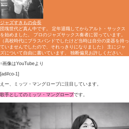
ジャズすきもの会長
団塊世代ど真ん中です。 定年退職してからアルト・サックス
を始めました。 プロのジャズサックス奏者に習っています。
（高校時代にブラスバンドでしたけど当時は自分の楽器を持っ
ていませんでしたので、それっきりになりました） 主にジャ
ズについて自由に書いています。 独断偏見お許しください。
↑画像はYouTubeより
[ad#co-1]
えー、ミッツ・マングローブに注目しています。
歌手としてのミッツ・マングローブ
です。