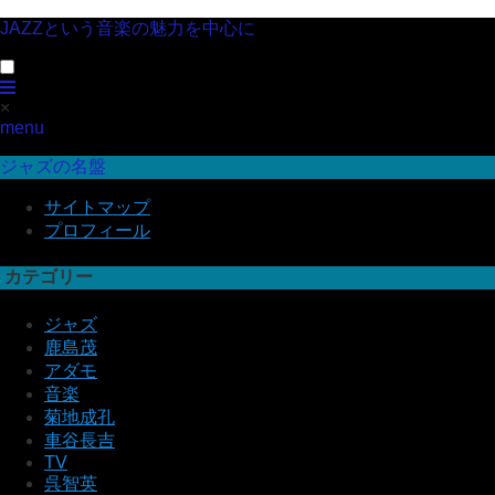
JAZZという音楽の魅力を中心に
×
menu
ジャズの名盤
サイトマップ
プロフィール
カテゴリー
ジャズ
鹿島茂
アダモ
音楽
菊地成孔
車谷長吉
TV
呉智英