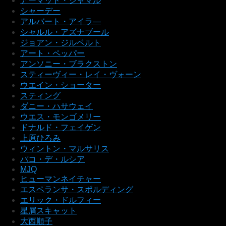
アーマッド・ジャマル
シャーデー
アルバート・アイラ―
シャルル・アズナブール
ジョアン・ジルベルト
アート・ペッパー
アンソニー・ブラクストン
スティーヴィー・レイ・ヴォーン
ウエイン・ショーター
スティング
ダニー・ハサウェイ
ウエス・モンゴメリー
ドナルド・フェイゲン
上原ひろみ
ウィントン・マルサリス
パコ・デ・ルシア
MJQ
ヒューマンネイチャー
エスペランサ・スポルディング
エリック・ドルフィー
星屑スキャット
大西順子