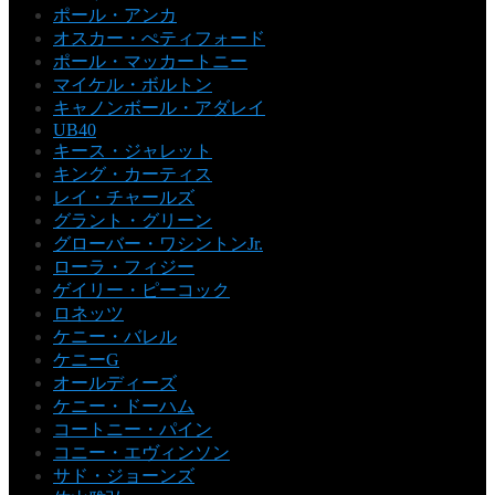
ポール・アンカ
オスカー・ぺティフォード
ポール・マッカートニー
マイケル・ボルトン
キャノンボール・アダレイ
UB40
キース・ジャレット
キング・カーティス
レイ・チャールズ
グラント・グリーン
グローバー・ワシントンJr.
ローラ・フィジー
ゲイリー・ピーコック
ロネッツ
ケニー・バレル
ケニーG
オールディーズ
ケニー・ドーハム
コートニー・パイン
コニー・エヴィンソン
サド・ジョーンズ