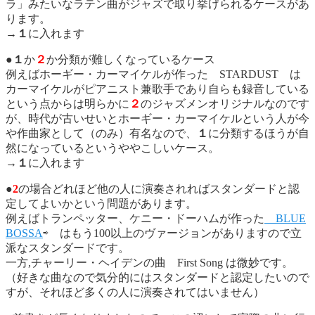
ラ」みたいなラテン曲がジャズで取り挙げられるケースがあ
ります。
→
１
に入れます
●
１
か
２
か分類が難しくなっているケース
例えばホーギー・カーマイケルが作った STARDUST は
カーマイケルがピアニスト兼歌手であり自らも録音している
という点からは明らかに
２
のジャズメンオリジナルなのです
が、時代が古いせいとホーギー・カーマイケルという人が今
や作曲家として（のみ）有名なので、
１
に分類するほうが自
然になっているというややこしいケース。
→
１
に入れます
●
2
の場合どれほど他の人に演奏されればスタンダードと認
定してよいかという問題があります。
例えばトランペッター、ケニー・ドーハムが作った
BLUE
BOSSA
⇨ はもう100以上のヴァージョンがありますので立
派なスタンダードです。
一方,チャーリー・ヘイデンの曲 First Song は微妙です。
（好きな曲なので気分的にはスタンダードと認定したいので
すが、それほど多くの人に演奏されてはいません）