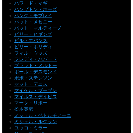
ハワード・マギー
ハンプトン・ホーズ
ハンク・モブレイ
パット・メセニー
パット・マルティーノ
ビリー・ヒギンズ
ビル・エバンス
ビリー・ホリディ
フィル・ウッズ
フレディ・ハバード
ブラッド・メルドー
ポール・デスモンド
ボボ・ステンソン
マット・デニス
マイケル・ブーブレ
マイルス・デイビス
マーク・リボー
松本英彦
ミシェル・ペトルチアーニ
ミシェル・ルグラン
ユッコ・ミラー