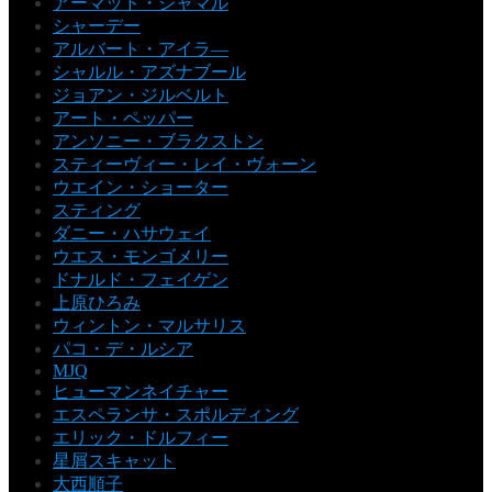
アーマッド・ジャマル
シャーデー
アルバート・アイラ―
シャルル・アズナブール
ジョアン・ジルベルト
アート・ペッパー
アンソニー・ブラクストン
スティーヴィー・レイ・ヴォーン
ウエイン・ショーター
スティング
ダニー・ハサウェイ
ウエス・モンゴメリー
ドナルド・フェイゲン
上原ひろみ
ウィントン・マルサリス
パコ・デ・ルシア
MJQ
ヒューマンネイチャー
エスペランサ・スポルディング
エリック・ドルフィー
星屑スキャット
大西順子