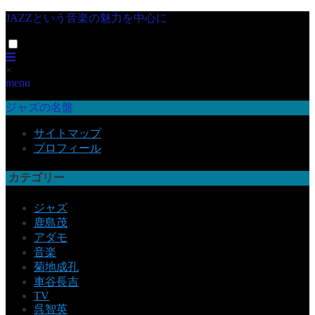
JAZZという音楽の魅力を中心に
×
menu
ジャズの名盤
サイトマップ
プロフィール
カテゴリー
ジャズ
鹿島茂
アダモ
音楽
菊地成孔
車谷長吉
TV
呉智英