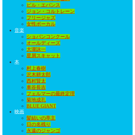
ビル・エバンス
ジョン・コルトレーン
フリージャズ
女性ボーカル
音楽
ショパンコンクール
オールディーズ
大瀧詠一
星屑スキャット
本
村上春樹
沢木耕太郎
西村賢太
車谷長吉
フェルマーの最終定理
菊地成孔
BLUE GIANT
映画
髪結いの亭主
日の名残り
永遠のジャンゴ