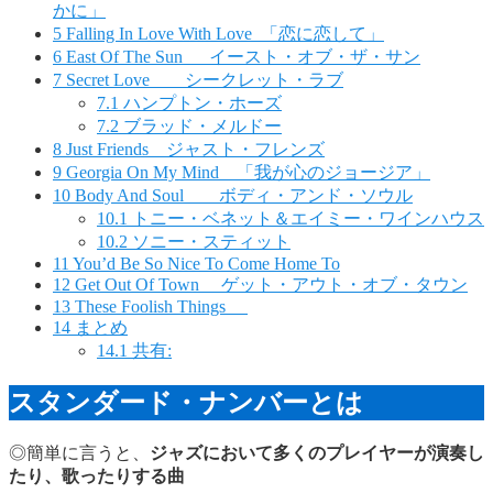
かに」
5
Falling In Love With Love 「恋に恋して」
6
East Of The Sun イースト・オブ・ザ・サン
7
Secret Love シークレット・ラブ
7.1
ハンプトン・ホーズ
7.2
ブラッド・メルドー
8
Just Friends ジャスト・フレンズ
9
Georgia On My Mind 「我が心のジョージア」
10
Body And Soul ボディ・アンド・ソウル
10.1
トニー・ベネット＆エイミー・ワインハウス
10.2
ソニー・スティット
11
You’d Be So Nice To Come Home To
12
Get Out Of Town ゲット・アウト・オブ・タウン
13
These Foolish Things
14
まとめ
14.1
共有:
スタンダード・ナンバーとは
◎簡単に言うと、
ジャズにおいて多くのプレイヤーが演奏し
たり、歌ったりする曲