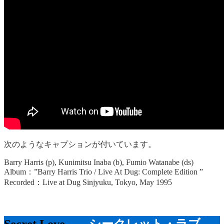
次のようなキャプションが付いています。
Barry Harris (p), Kunimitsu Inaba (b), Fumio Watanabe (ds)
Album：”Barry Harris Trio / Live At Dug: Complete Edition ”
Recorded：Live at Dug Sinjyuku, Tokyo, May 1995