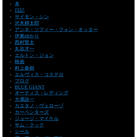
本
日記
サイモン・シン
沢木耕太郎
アンネ・ソフィー・フォン・オッター
伊東ゆかり
西村賢太
丸谷才一
エルトン・ジョン
映画
村上春樹
エルヴィス・コステロ
ブログ
BLUE GIANT
オーティス・レディング
大瀧詠一
カエタノ・ヴェローゾ
カーペンターズ
ジョージ・マイケル
サム・クック
シール