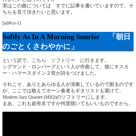
実はこの曲については すでに記事を書いていますので、そ
ちらを見て頂きたいと思います。
[ad#co-1]
Softly As In A Morning Sunrise
「朝日
のごとくさわやかに」
という訳で、こちら ソフトリー に行きます。
シグマンド・ロンバーグという人が作曲して、後にオスカ
ー・ハマースタイン２世が詩をつけました。
それこそ、ありとあらゆる人が演奏しているので困るのです
が、ここでは敢えてホーン奏者もギタリストも避けて、
Modern Jazz Quartet (MJQ)のソフトリーにします。
まあ、これも超有名ですが何度聴いてもいいものですから。