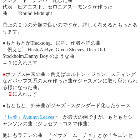
タンダード・ナンバー化した曲
代表：ピアニスト、セロニアス・モンクが作った
曲 ：’Round Midnight
◎上の２つの分類で良いのですが、詳しく考えるともっとあ
ります。
●もともとがTrad-song、民謡、作者不詳の曲
例えば Hush-A-Bye ,Green Sleeves, Dear Old
Stockholm,Danny Boy のような曲
→
１
に入れます
●
ポップス由来の曲：例えばエルトン・ジョン、スティング
などポップス系の人が作った曲がジャズメンに取り挙げられ
る様になった曲。
→
２
に入れます
●もともと、外来曲がジャズ・スタンダード化したケース
「枯葉」Autumn Leaves
⇨ が最大の例ですが、もともとシ
ャンソンの曲（ジョセフ・コスマ作曲）
他にもラテンの曲：「ベサメ・ムーチョ」とか「キエンセ