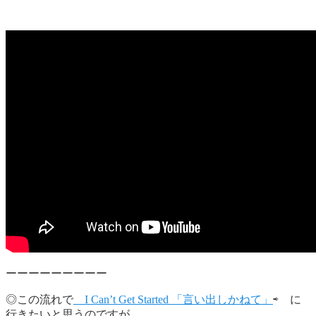
ーーーーーーーーー
◎この流れで
I Can’t Get Started 「言い出しかねて」
⇨ に
行きたいと思うのですが