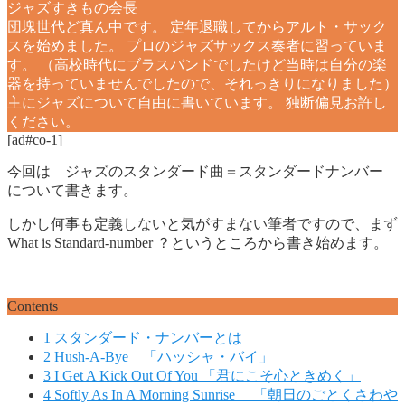
ジャズすきもの会長
団塊世代ど真ん中です。 定年退職してからアルト・サック
スを始めました。 プロのジャズサックス奏者に習っていま
す。 （高校時代にブラスバンドでしたけど当時は自分の楽
器を持っていませんでしたので、それっきりになりました）
主にジャズについて自由に書いています。 独断偏見お許し
ください。
[ad#co-1]
今回は ジャズのスタンダード曲＝スタンダードナンバー
について書きます。
しかし何事も定義しないと気がすまない筆者ですので、まず
What is Standard-number ？というところから書き始めます。
Contents
1
スタンダード・ナンバーとは
2
Hush-A-Bye 「ハッシャ・バイ」
3
I Get A Kick Out Of You 「君にこそ心ときめく」
4
Softly As In A Morning Sunrise 「朝日のごとくさわや