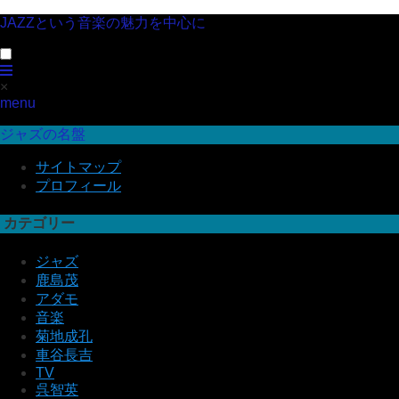
JAZZという音楽の魅力を中心に
×
menu
ジャズの名盤
サイトマップ
プロフィール
カテゴリー
ジャズ
鹿島茂
アダモ
音楽
菊地成孔
車谷長吉
TV
呉智英