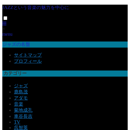
JAZZという音楽の魅力を中心に
×
menu
ジャズの名盤
サイトマップ
プロフィール
カテゴリー
ジャズ
鹿島茂
アダモ
音楽
菊地成孔
車谷長吉
TV
呉智英