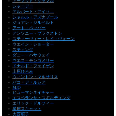
アーマッド・ジャマル
シャーデー
アルバート・アイラ―
シャルル・アズナブール
ジョアン・ジルベルト
アート・ペッパー
アンソニー・ブラクストン
スティーヴィー・レイ・ヴォーン
ウエイン・ショーター
スティング
ダニー・ハサウェイ
ウエス・モンゴメリー
ドナルド・フェイゲン
上原ひろみ
ウィントン・マルサリス
パコ・デ・ルシア
MJQ
ヒューマンネイチャー
エスペランサ・スポルディング
エリック・ドルフィー
星屑スキャット
大西順子