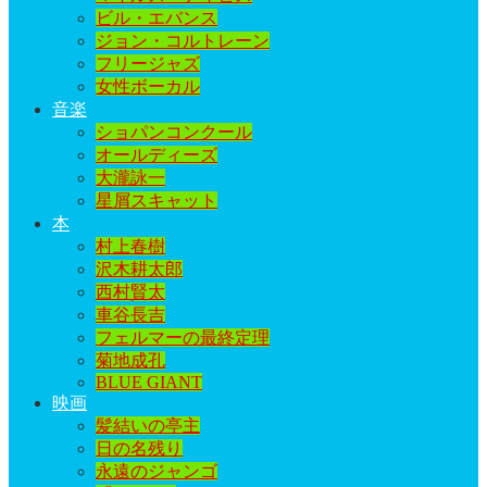
ビル・エバンス
ジョン・コルトレーン
フリージャズ
女性ボーカル
音楽
ショパンコンクール
オールディーズ
大瀧詠一
星屑スキャット
本
村上春樹
沢木耕太郎
西村賢太
車谷長吉
フェルマーの最終定理
菊地成孔
BLUE GIANT
映画
髪結いの亭主
日の名残り
永遠のジャンゴ