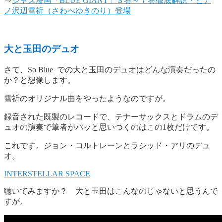
⇒
ジャズ漫画「BLUE GIANT」３巻～７巻徹底解説・ピア
ノ沢辺雪祈（さわべゆきのり）登場
大と玉田のデュオ
さて、So Blue での大と玉田のデュオはどんな演奏だったの
か？と想像します。
雪祈のオリジナル曲をやったようなのですが。
録音された既製のレコードで、テナーサックスとドラムのデ
ュオの演奏で筆者がパッと思いつくのはこの1枚だけです。
これです。ジョン・コルトレーンとラシッド・アリのデュ
オ。
INTERSTELLAR SPACE
聴いてみますか？ 大と玉田はこんなのじゃないと思うんで
すが。