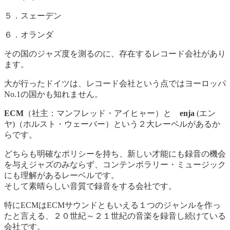
５．スェーデン
６．オランダ
その国のジャズ度を測るのに、存在するレコード会社があり
ます。
大が行ったドイツは、レコード会社という点ではヨーロッパ
No.1の国かも知れません。
ECM
（社主：マンフレッド・アイヒャー）と
enja
(エン
ヤ)（ホルスト・ウェーバー）という２大レーベルがあるか
らです。
どちらも明確なポリシーを持ち、新しい才能にも録音の機会
を与えジャズのみならず、コンテンポラリー・ミュージック
にも理解があるレーベルです。
そして素晴らしい音質で録音をする会社です。
特にECMはECMサウンドともいえる１つのジャンルを作っ
たと言える、２０世紀～２１世紀の音楽を録音し続けている
会社です。