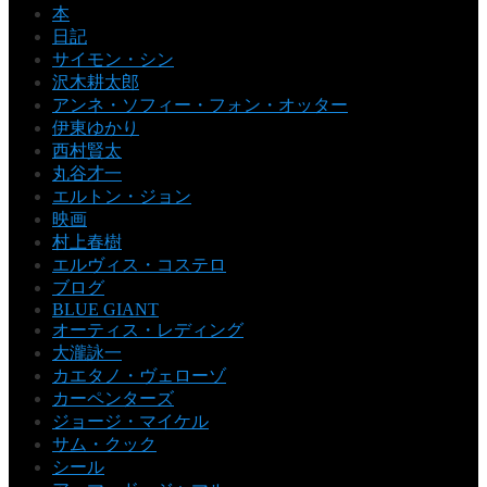
本
日記
サイモン・シン
沢木耕太郎
アンネ・ソフィー・フォン・オッター
伊東ゆかり
西村賢太
丸谷才一
エルトン・ジョン
映画
村上春樹
エルヴィス・コステロ
ブログ
BLUE GIANT
オーティス・レディング
大瀧詠一
カエタノ・ヴェローゾ
カーペンターズ
ジョージ・マイケル
サム・クック
シール