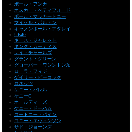
ポール・アンカ
オスカー・ぺティフォード
ポール・マッカートニー
マイケル・ボルトン
キャノンボール・アダレイ
UB40
キース・ジャレット
キング・カーティス
レイ・チャールズ
グラント・グリーン
グローバー・ワシントンJr.
ローラ・フィジー
ゲイリー・ピーコック
ロネッツ
ケニー・バレル
ケニーG
オールディーズ
ケニー・ドーハム
コートニー・パイン
コニー・エヴィンソン
サド・ジョーンズ