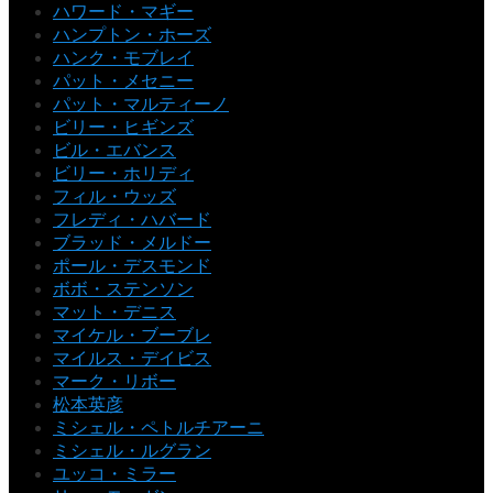
ハワード・マギー
ハンプトン・ホーズ
ハンク・モブレイ
パット・メセニー
パット・マルティーノ
ビリー・ヒギンズ
ビル・エバンス
ビリー・ホリディ
フィル・ウッズ
フレディ・ハバード
ブラッド・メルドー
ポール・デスモンド
ボボ・ステンソン
マット・デニス
マイケル・ブーブレ
マイルス・デイビス
マーク・リボー
松本英彦
ミシェル・ペトルチアーニ
ミシェル・ルグラン
ユッコ・ミラー