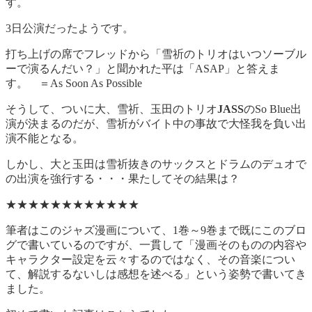
す。
3日公演だったようです。
打ち上げの席でフレッドから「雪祈のトリオはいつソーブル
ーで演るんだい？」と聞かれた平は「ASAP」と答えま
す。 ＝As Soon As Possible
そうして、ついに大、雪祈、玉田のトリオ
JASS
のSo Blue出
演が決まるのだが、雪祈がバイト中の事故で大怪我を負い出
演不能となる。
しかし、大と玉田は雪祈抜きのサックスとドラムのデュオで
の出演を強行する・・・果たしてその結果は？
★★★★★★★★★★★★
筆者はこのジャズ漫画について、1巻～9巻まで既にこのブロ
グで書いているのですが、一貫して「漫画そのものの内容や
キャラクター設定を云々するのではなく、その音楽につい
て、解説するないしは感想を述べる」という姿勢で書いてき
ました。