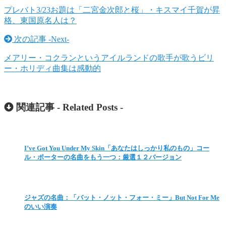
プレバト3/23お題は「二宮金次郎と桜」・キスマイ千賀が昇
格、東国原名人は？
次の記事 -
Next
-
メアリー・コクランというアイルランドの歌手が歌うビリ
ー・ホリディ曲集は感動的
関連記事 -
Related Posts
-
I’ve Got You Under My Skin「あなたはしっかり私のもの」コー
ル・ポーターの名曲をもう一つ：厳選１２バージョン
ジャズの名曲：「バット・ノット・フォー・ミー」But Not For Me
のいい演奏