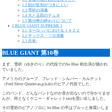
1.2
顔が区別がつきにくい
1.3
雪祈の演奏
1.4
大と玉田のデュオ
1.5
第10巻の終わりについて
2
BLUE GIANT SUPREME 1
2.1
ヨーロッパにおけるＪＡＺＺ
2.2
サックス・ソロ演奏
2.3
共有:
BLUE GIANT 第10巻
まず、雪祈（ゆきのり）の代役でのSo Blue 初出演が描かれ
ていました。
アメリカのグループ、フレッド・シルバー・カルテット
（Fred Silver Quartet-as,p,b,ds) のピアノ代役でした。
このバンド、どんなバンドなのか音が出ないので分かりませ
んが、何となくケニー・ギャレット(as)を思い出しました。
その雪祈のピアノソロに So Blue の平はブルッと身震いしま