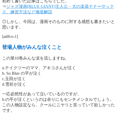
初めて書いた記事はこちらでした。
⇒
ジャズ漫画[BLUE GIANT]主人公・大の楽器テナーサック
ス、練習方法など徹底解説
◎しかし、今回は、漫画そのものに対する感想も書きたいと
思います。
[ad#co-1]
登場人物がみんな泣くこと
この第10巻みんな涙を流しますね。
a.テイクツーのママ、アキコさんが泣く
b. So Blue の平が泣く
c.玉田が泣く
d.雪祈が泣く
一応必然性があって泣いているのですが、
b.の平が泣くというのは余りにもセンチメンタルでしょう。
この人物設定なら、クールにニヤリと笑っていて欲しかった
です。