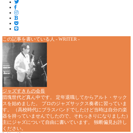
この記事を書いている人 -
WRITER
-
ジャズすきもの会長
団塊世代ど真ん中です。 定年退職してからアルト・サック
スを始めました。 プロのジャズサックス奏者に習っていま
す。 （高校時代にブラスバンドでしたけど当時は自分の楽
器を持っていませんでしたので、それっきりになりました）
主にジャズについて自由に書いています。 独断偏見お許し
ください。