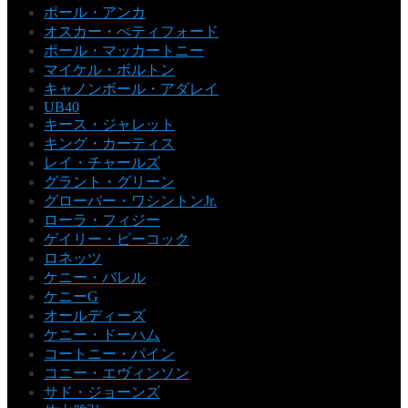
ポール・アンカ
オスカー・ぺティフォード
ポール・マッカートニー
マイケル・ボルトン
キャノンボール・アダレイ
UB40
キース・ジャレット
キング・カーティス
レイ・チャールズ
グラント・グリーン
グローバー・ワシントンJr.
ローラ・フィジー
ゲイリー・ピーコック
ロネッツ
ケニー・バレル
ケニーG
オールディーズ
ケニー・ドーハム
コートニー・パイン
コニー・エヴィンソン
サド・ジョーンズ