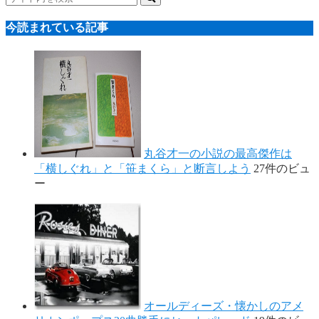
今読まれている記事
丸谷才一の小説の最高傑作は
「横しぐれ」と「笹まくら」と断言しよう
27件のビュ
ー
オールディーズ・懐かしのアメ