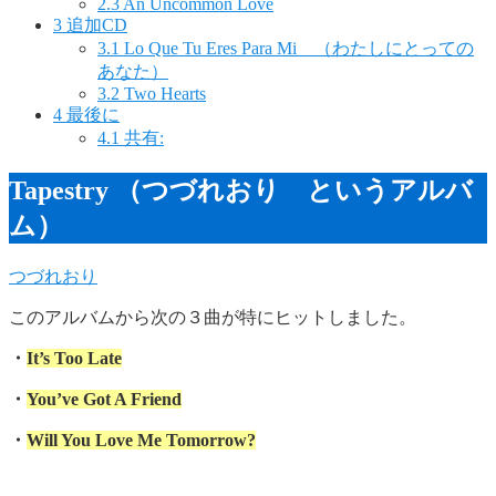
2.3
An Uncommon Love
3
追加CD
3.1
Lo Que Tu Eres Para Mi （わたしにとっての
あなた）
3.2
Two Hearts
4
最後に
4.1
共有:
Tapestry （つづれおり というアルバ
ム）
つづれおり
このアルバムから次の３曲が特にヒットしました。
・
It’s Too Late
・
You’ve Got A Friend
・
Will You Love Me Tomorrow?