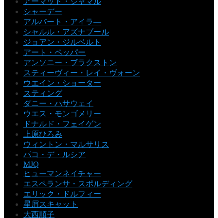
アーマッド・ジャマル
シャーデー
アルバート・アイラ―
シャルル・アズナブール
ジョアン・ジルベルト
アート・ペッパー
アンソニー・ブラクストン
スティーヴィー・レイ・ヴォーン
ウエイン・ショーター
スティング
ダニー・ハサウェイ
ウエス・モンゴメリー
ドナルド・フェイゲン
上原ひろみ
ウィントン・マルサリス
パコ・デ・ルシア
MJQ
ヒューマンネイチャー
エスペランサ・スポルディング
エリック・ドルフィー
星屑スキャット
大西順子