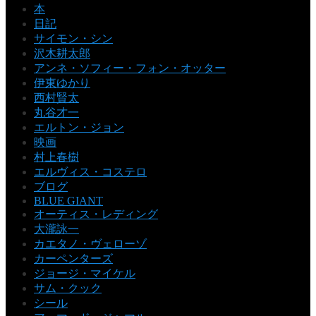
本
日記
サイモン・シン
沢木耕太郎
アンネ・ソフィー・フォン・オッター
伊東ゆかり
西村賢太
丸谷才一
エルトン・ジョン
映画
村上春樹
エルヴィス・コステロ
ブログ
BLUE GIANT
オーティス・レディング
大瀧詠一
カエタノ・ヴェローゾ
カーペンターズ
ジョージ・マイケル
サム・クック
シール