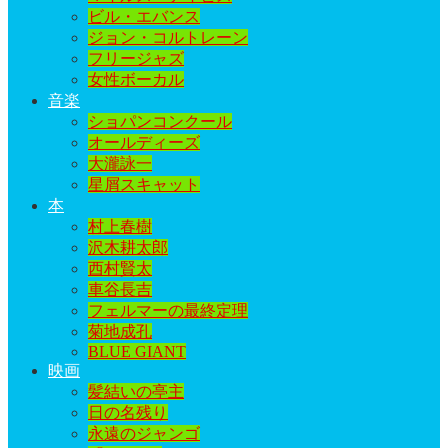
ビル・エバンス
ジョン・コルトレーン
フリージャズ
女性ボーカル
音楽
ショパンコンクール
オールディーズ
大瀧詠一
星屑スキャット
本
村上春樹
沢木耕太郎
西村賢太
車谷長吉
フェルマーの最終定理
菊地成孔
BLUE GIANT
映画
髪結いの亭主
日の名残り
永遠のジャンゴ