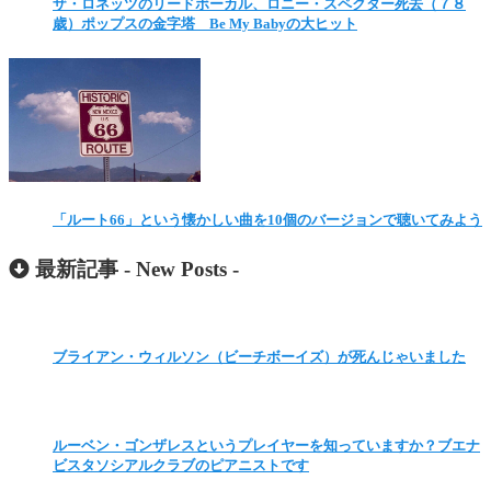
ザ・ロネッツのリードボーカル、ロニー・スペクター死去（７８
歳）ポップスの金字塔 Be My Babyの大ヒット
「ルート66」という懐かしい曲を10個のバージョンで聴いてみよう
最新記事 -
New Posts
-
ブライアン・ウィルソン（ビーチボーイズ）が死んじゃいました
ルーベン・ゴンザレスというプレイヤーを知っていますか？ブエナ
ビスタソシアルクラブのピアニストです