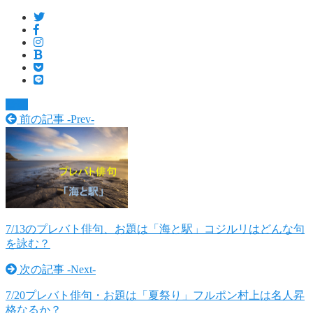
音楽
前の記事 -
Prev
-
7/13のプレバト俳句、お題は「海と駅」コジルリはどんな句
を詠む？
次の記事 -
Next
-
7/20プレバト俳句・お題は「夏祭り」フルポン村上は名人昇
格なるか？