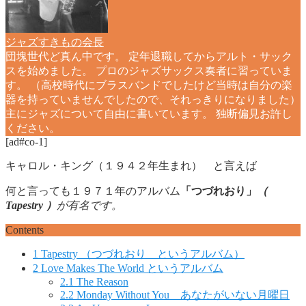
ジャズすきもの会長
団塊世代ど真ん中です。 定年退職してからアルト・サック
スを始めました。 プロのジャズサックス奏者に習っていま
す。 （高校時代にブラスバンドでしたけど当時は自分の楽
器を持っていませんでしたので、それっきりになりました）
主にジャズについて自由に書いています。 独断偏見お許し
ください。
[ad#co-1]
キャロル・キング（１９４２年生まれ） と言えば
何と言っても１９７１年のアルバム
「つづれおり」
（
Tapestry ）
が有名です。
Contents
1
Tapestry （つづれおり というアルバム）
2
Love Makes The World というアルバム
2.1
The Reason
2.2
Monday Without You あなたがいない月曜日