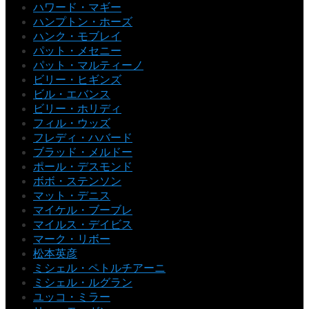
ハワード・マギー
ハンプトン・ホーズ
ハンク・モブレイ
パット・メセニー
パット・マルティーノ
ビリー・ヒギンズ
ビル・エバンス
ビリー・ホリディ
フィル・ウッズ
フレディ・ハバード
ブラッド・メルドー
ポール・デスモンド
ボボ・ステンソン
マット・デニス
マイケル・ブーブレ
マイルス・デイビス
マーク・リボー
松本英彦
ミシェル・ペトルチアーニ
ミシェル・ルグラン
ユッコ・ミラー