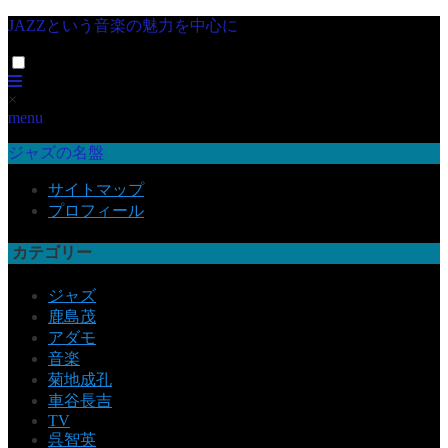
JAZZという音楽の魅力を中心に
×
menu
ジャズの名盤
サイトマップ
プロフィール
カテゴリー
ジャズ
鹿島茂
アダモ
音楽
菊地成孔
車谷長吉
TV
呉智英