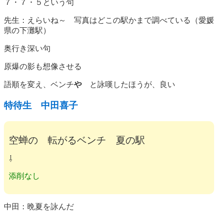
７・７・５という句
先生：えらいね～ 写真はどこの駅かまで調べている（愛媛
県の下灘駅）
奥行き深い句
原爆の影も想像させる
語順を変え、ベンチ
や
と詠嘆したほうが、良い
特待生 中田喜子
空蝉の 転がるベンチ 夏の駅
⇩
添削なし
中田：晩夏を詠んだ