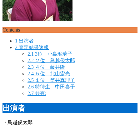
Contents
1
出演者
2
査定結果速報
2.1
3位 小島瑠璃子
2.2
２位 鳥越俊太郎
2.3
４位 藤井隆
2.4
５位 北山宏光
2.5
１位 筒井真理子
2.6
特待生 中田喜子
2.7
共有:
出演者
・鳥越俊太郎