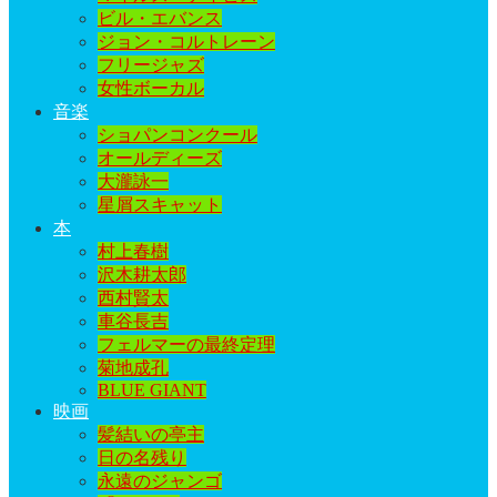
ビル・エバンス
ジョン・コルトレーン
フリージャズ
女性ボーカル
音楽
ショパンコンクール
オールディーズ
大瀧詠一
星屑スキャット
本
村上春樹
沢木耕太郎
西村賢太
車谷長吉
フェルマーの最終定理
菊地成孔
BLUE GIANT
映画
髪結いの亭主
日の名残り
永遠のジャンゴ