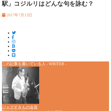
駅」コジルリはどんな句を詠む？
2017年7月13日
この記事を書いている人 -
WRITER
-
ジャズすきもの会長