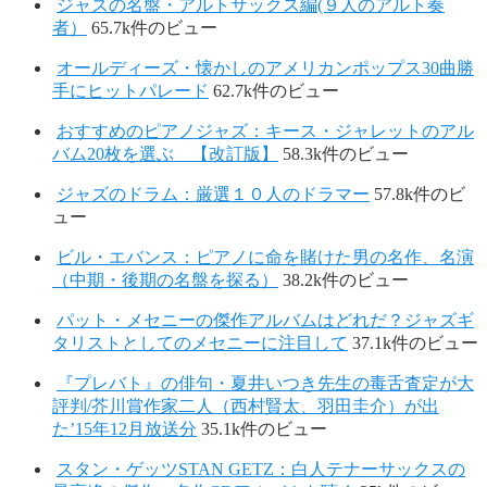
ジャズの名盤・アルトサックス編(９人のアルト奏
者）
65.7k件のビュー
オールディーズ・懐かしのアメリカンポップス30曲勝
手にヒットパレード
62.7k件のビュー
おすすめのピアノジャズ：キース・ジャレットのアル
バム20枚を選ぶ 【改訂版】
58.3k件のビュー
ジャズのドラム：厳選１０人のドラマー
57.8k件のビ
ュー
ビル・エバンス：ピアノに命を賭けた男の名作、名演
（中期・後期の名盤を探る）
38.2k件のビュー
パット・メセニーの傑作アルバムはどれだ？ジャズギ
タリストとしてのメセニーに注目して
37.1k件のビュー
『プレバト』の俳句・夏井いつき先生の毒舌査定が大
評判/芥川賞作家二人（西村賢太、羽田圭介）が出
た’15年12月放送分
35.1k件のビュー
スタン・ゲッツSTAN GETZ：白人テナーサックスの