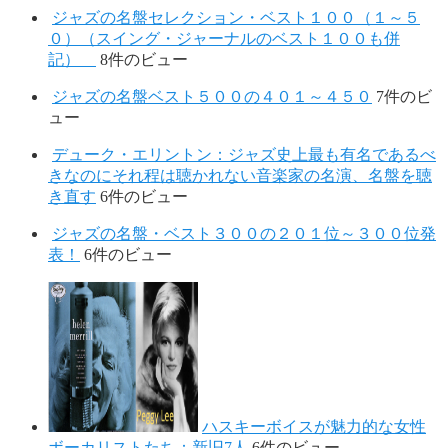
ジャズの名盤セレクション・ベスト１００（１～５
０）（スイング・ジャーナルのベスト１００も併
記）
8件のビュー
ジャズの名盤ベスト５００の４０１～４５０
7件のビ
ュー
デューク・エリントン：ジャズ史上最も有名であるべ
きなのにそれ程は聴かれない音楽家の名演、名盤を聴
き直す
6件のビュー
ジャズの名盤・ベスト３００の２０１位～３００位発
表！
6件のビュー
ハスキーボイスが魅力的な女性
ボーカリストたち：新旧7人
6件のビュー