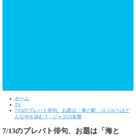
ホーム
TV
7/13のプレバト俳句、お題は「海と駅」コジルリはど
んな句を詠む？ - ジャズの名盤
7/13のプレバト俳句、お題は「海と