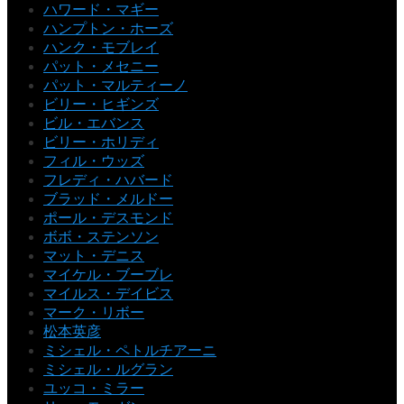
ハワード・マギー
ハンプトン・ホーズ
ハンク・モブレイ
パット・メセニー
パット・マルティーノ
ビリー・ヒギンズ
ビル・エバンス
ビリー・ホリディ
フィル・ウッズ
フレディ・ハバード
ブラッド・メルドー
ポール・デスモンド
ボボ・ステンソン
マット・デニス
マイケル・ブーブレ
マイルス・デイビス
マーク・リボー
松本英彦
ミシェル・ペトルチアーニ
ミシェル・ルグラン
ユッコ・ミラー