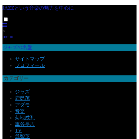
JAZZという音楽の魅力を中心に
×
menu
ジャズの名盤
サイトマップ
プロフィール
カテゴリー
ジャズ
鹿島茂
アダモ
音楽
菊地成孔
車谷長吉
TV
呉智英