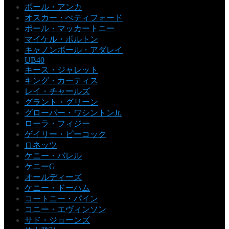
ポール・アンカ
オスカー・ぺティフォード
ポール・マッカートニー
マイケル・ボルトン
キャノンボール・アダレイ
UB40
キース・ジャレット
キング・カーティス
レイ・チャールズ
グラント・グリーン
グローバー・ワシントンJr.
ローラ・フィジー
ゲイリー・ピーコック
ロネッツ
ケニー・バレル
ケニーG
オールディーズ
ケニー・ドーハム
コートニー・パイン
コニー・エヴィンソン
サド・ジョーンズ