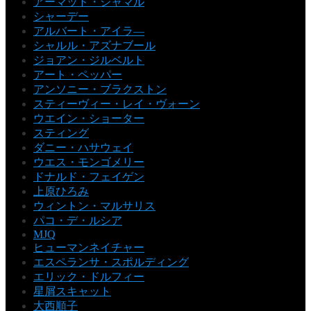
アーマッド・ジャマル
シャーデー
アルバート・アイラ―
シャルル・アズナブール
ジョアン・ジルベルト
アート・ペッパー
アンソニー・ブラクストン
スティーヴィー・レイ・ヴォーン
ウエイン・ショーター
スティング
ダニー・ハサウェイ
ウエス・モンゴメリー
ドナルド・フェイゲン
上原ひろみ
ウィントン・マルサリス
パコ・デ・ルシア
MJQ
ヒューマンネイチャー
エスペランサ・スポルディング
エリック・ドルフィー
星屑スキャット
大西順子