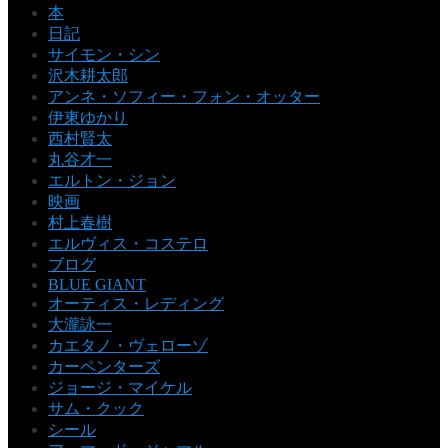
本
日記
サイモン・シン
沢木耕太郎
アンネ・ソフィー・フォン・オッター
伊東ゆかり
西村賢太
丸谷才一
エルトン・ジョン
映画
村上春樹
エルヴィス・コステロ
ブログ
BLUE GIANT
オーティス・レディング
大瀧詠一
カエタノ・ヴェローゾ
カーペンターズ
ジョージ・マイケル
サム・クック
シール