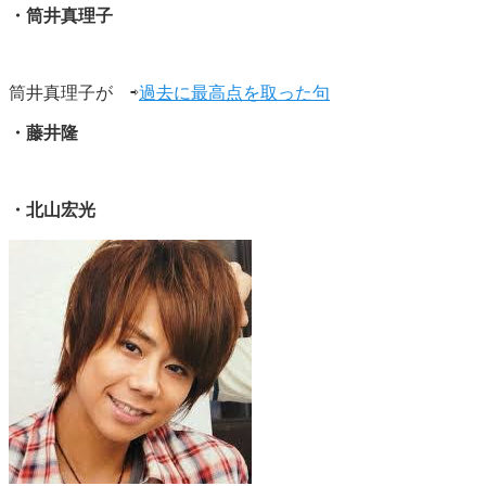
・筒井真理子
筒井真理子が ⇨
過去に最高点を取った句
・藤井隆
・北山宏光