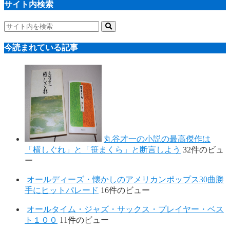
サイト内検索
今読まれている記事
丸谷才一の小説の最高傑作は
「横しぐれ」と「笹まくら」と断言しよう
32件のビュ
ー
オールディーズ・懐かしのアメリカンポップス30曲勝
手にヒットパレード
16件のビュー
オールタイム・ジャズ・サックス・プレイヤー・ベス
ト１００
11件のビュー