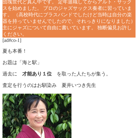
団塊世代ど真ん中です。 定年退職してからアルト・サック
スを始めました。 プロのジャズサックス奏者に習っていま
す。 （高校時代にブラスバンドでしたけど当時は自分の楽
器を持っていませんでしたので、それっきりになりました）
主にジャズについて自由に書いています。 独断偏見お許し
ください。
[ad#co-1]
夏も本番！
お題は「海と駅」
過去に
才能あり１位
を取った人たちが集う。
査定を行うのはお馴染み 夏井いつき先生