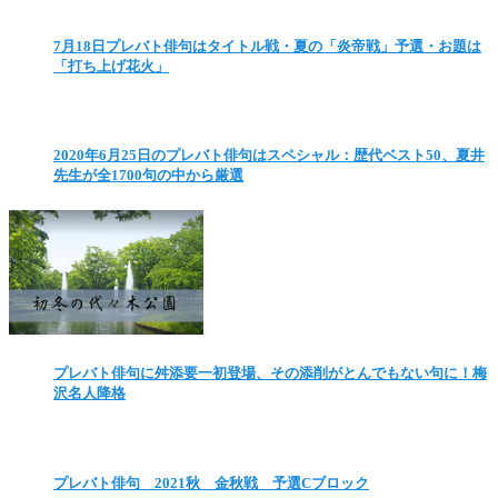
7月18日プレバト俳句はタイトル戦・夏の「炎帝戦」予選・お題は
「打ち上げ花火」
2020年6月25日のプレバト俳句はスペシャル：歴代ベスト50、夏井
先生が全1700句の中から厳選
プレバト俳句に舛添要一初登場、その添削がとんでもない句に！梅
沢名人降格
プレバト俳句 2021秋 金秋戦 予選Cブロック