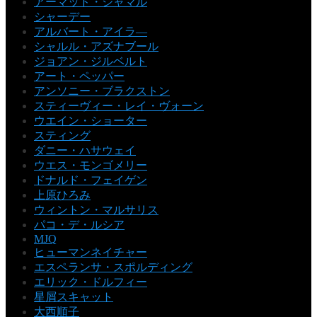
アーマッド・ジャマル
シャーデー
アルバート・アイラ―
シャルル・アズナブール
ジョアン・ジルベルト
アート・ペッパー
アンソニー・ブラクストン
スティーヴィー・レイ・ヴォーン
ウエイン・ショーター
スティング
ダニー・ハサウェイ
ウエス・モンゴメリー
ドナルド・フェイゲン
上原ひろみ
ウィントン・マルサリス
パコ・デ・ルシア
MJQ
ヒューマンネイチャー
エスペランサ・スポルディング
エリック・ドルフィー
星屑スキャット
大西順子