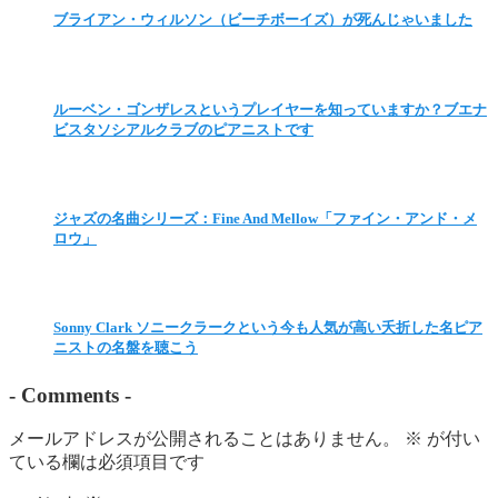
ブライアン・ウィルソン（ビーチボーイズ）が死んじゃいました
ルーベン・ゴンザレスというプレイヤーを知っていますか？ブエナ
ビスタソシアルクラブのピアニストです
ジャズの名曲シリーズ：Fine And Mellow「ファイン・アンド・メ
ロウ」
Sonny Clark ソニークラークという今も人気が高い夭折した名ピア
ニストの名盤を聴こう
-
Comments
-
メールアドレスが公開されることはありません。
※
が付い
ている欄は必須項目です