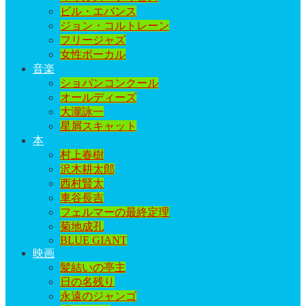
ビル・エバンス
ジョン・コルトレーン
フリージャズ
女性ボーカル
音楽
ショパンコンクール
オールディーズ
大瀧詠一
星屑スキャット
本
村上春樹
沢木耕太郎
西村賢太
車谷長吉
フェルマーの最終定理
菊地成孔
BLUE GIANT
映画
髪結いの亭主
日の名残り
永遠のジャンゴ