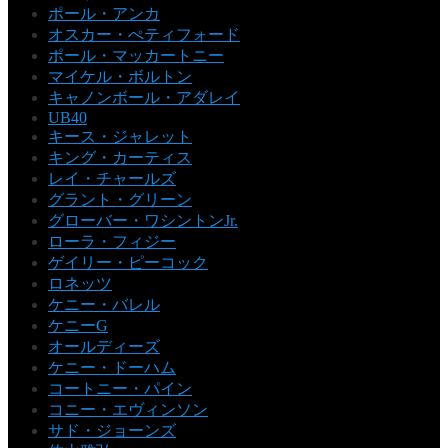
ポール・アンカ
オスカー・ぺティフォード
ポール・マッカートニー
マイケル・ボルトン
キャノンボール・アダレイ
UB40
キース・ジャレット
キング・カーティス
レイ・チャールズ
グラント・グリーン
グローバー・ワシントンJr.
ローラ・フィジー
ゲイリー・ピーコック
ロネッツ
ケニー・バレル
ケニーG
オールディーズ
ケニー・ドーハム
コートニー・パイン
コニー・エヴィンソン
サド・ジョーンズ