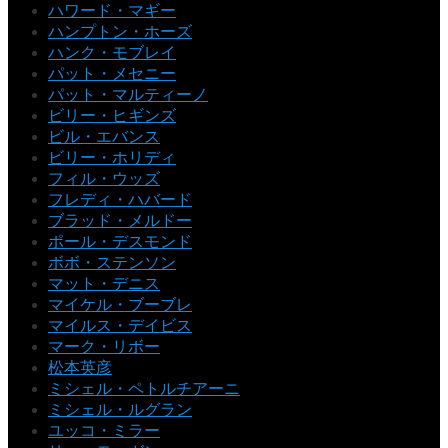
ハワード・マギー
ハンプトン・ホーズ
ハンク・モブレイ
パット・メセニー
パット・マルティーノ
ビリー・ヒギンズ
ビル・エバンス
ビリー・ホリディ
フィル・ウッズ
フレディ・ハバード
ブラッド・メルドー
ポール・デスモンド
ボボ・ステンソン
マット・デニス
マイケル・ブーブレ
マイルス・デイビス
マーク・リボー
松本英彦
ミシェル・ペトルチアーニ
ミシェル・ルグラン
ユッコ・ミラー