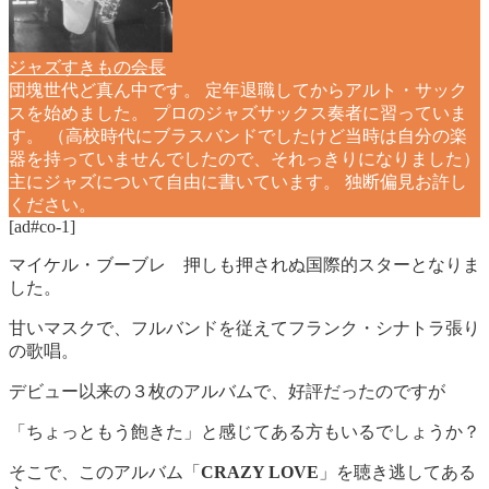
ジャズすきもの会長
団塊世代ど真ん中です。 定年退職してからアルト・サック
スを始めました。 プロのジャズサックス奏者に習っていま
す。 （高校時代にブラスバンドでしたけど当時は自分の楽
器を持っていませんでしたので、それっきりになりました）
主にジャズについて自由に書いています。 独断偏見お許し
ください。
[ad#co-1]
マイケル・ブーブレ 押しも押されぬ国際的スターとなりま
した。
甘いマスクで、フルバンドを従えてフランク・シナトラ張り
の歌唱。
デビュー以来の３枚のアルバムで、好評だったのですが
「ちょっともう飽きた」と感じてある方もいるでしょうか？
そこで、このアルバム「
CRAZY LOVE
」を聴き逃してある