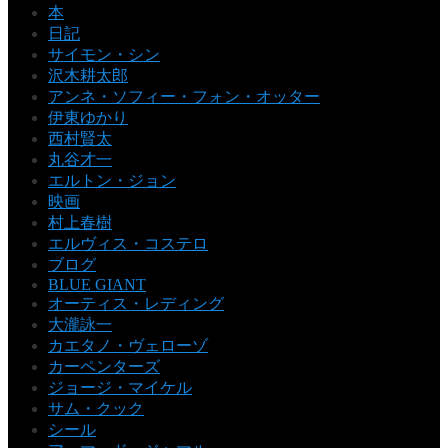
本
日記
サイモン・シン
沢木耕太郎
アンネ・ソフィー・フォン・オッター
伊東ゆかり
西村賢太
丸谷才一
エルトン・ジョン
映画
村上春樹
エルヴィス・コステロ
ブログ
BLUE GIANT
オーティス・レディング
大瀧詠一
カエタノ・ヴェローゾ
カーペンターズ
ジョージ・マイケル
サム・クック
シール