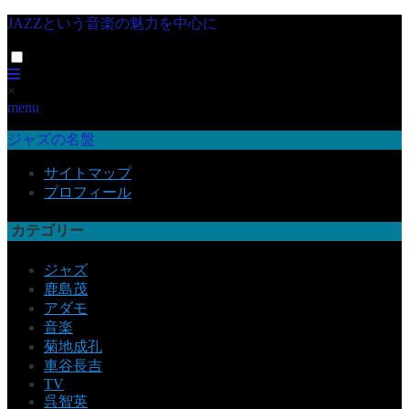
JAZZという音楽の魅力を中心に
×
menu
ジャズの名盤
サイトマップ
プロフィール
カテゴリー
ジャズ
鹿島茂
アダモ
音楽
菊地成孔
車谷長吉
TV
呉智英