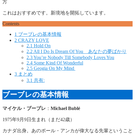
方
これはおすすめです。新境地を開拓しています。
Contents
1
ブーブレの基本情報
2
CRAZY LOVE
2.1
Hold On
2.2
All I Do Is Dream Of You あなたの夢ばかり
2.3
You’re Nobody Till Somebody Loves You
2.4
Some Kind Of Wonderful
2.5
Geogia On My Mind
3
まとめ
3.1
共有:
ブーブレの基本情報
マイケル・ブーブレ
：
Michael Bublé
1975年9月9日生まれ（まだ42歳）
カナダ出身。あのポール・アンカが偉大なる先輩ということ