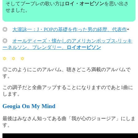
そしてブーブレの歌い方は
ロイ・オービソン
を思い出さ
せました。
◎
大瀧詠一：J・POPの基礎を作った男の経歴、代表作
⇨
◎
オールディーズ・懐かしのアメリカンポップス-リッキ
ーネルソン、ブレンダリー、
ロイオービソン
✡ ✡ ✡
◎このようにこのアルバム、聴きどころ満載のアルバムで
す。
この調子だと全曲アップすることになりますのであと1曲に
します。
Geogia On My Mind
最後はみなさん知ってある曲「我が心のジョージア」にしま
す。