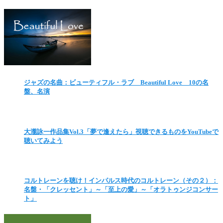
ジャズの名曲：ビューティフル・ラブ Beautiful Love 10の名
盤、名演
大瀧詠一作品集Vol.3「夢で逢えたら」視聴できるものをYouTubeで
聴いてみよう
コルトレーンを聴け！インパルス時代のコルトレーン（その２）：
名盤・「クレッセント」～「至上の愛」～「オラトゥンジコンサー
ト」