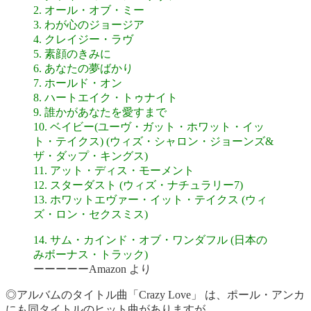
2. オール・オブ・ミー
3. わが心のジョージア
4. クレイジー・ラヴ
5. 素顔のきみに
6. あなたの夢ばかり
7. ホールド・オン
8. ハートエイク・トゥナイト
9. 誰かがあなたを愛すまで
10. ベイビー(ユーヴ・ガット・ホワット・イッ
ト・テイクス) (ウィズ・シャロン・ジョーンズ&
ザ・ダップ・キングス)
11. アット・ディス・モーメント
12. スターダスト (ウィズ・ナチュラリー7)
13. ホワットエヴァー・イット・テイクス (ウィ
ズ・ロン・セクスミス)
14. サム・カインド・オブ・ワンダフル (日本の
みボーナス・トラック)
ーーーーーAmazon より
◎アルバムのタイトル曲「Crazy Love」 は、ポール・アンカ
にも同タイトルのヒット曲がありますが、