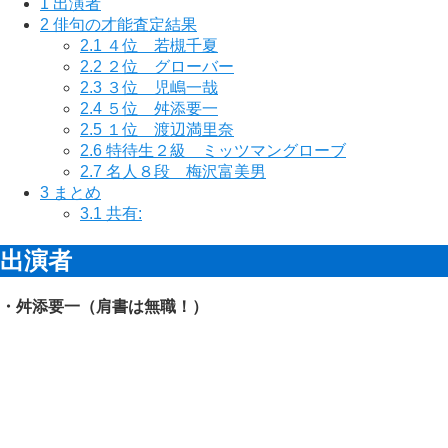
1
出演者
2
俳句の才能査定結果
2.1
４位 若槻千夏
2.2
２位 グローバー
2.3
３位 児嶋一哉
2.4
５位 舛添要一
2.5
１位 渡辺満里奈
2.6
特待生２級 ミッツマングローブ
2.7
名人８段 梅沢富美男
3
まとめ
3.1
共有:
出演者
・舛添要一（肩書は無職！）