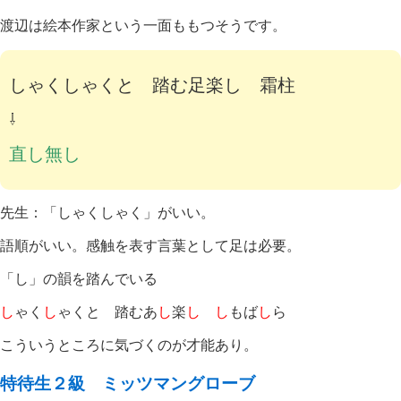
渡辺は絵本作家という一面ももつそうです。
しゃくしゃくと 踏む足楽し 霜柱
⇩
直し無し
先生：「しゃくしゃく」がいい。
語順がいい。感触を表す言葉として足は必要。
「し」の韻を踏んでいる
し
ゃく
し
ゃくと 踏むあ
し
楽
し
し
もば
し
ら
こういうところに気づくのが才能あり。
特待生２級 ミッツマングローブ