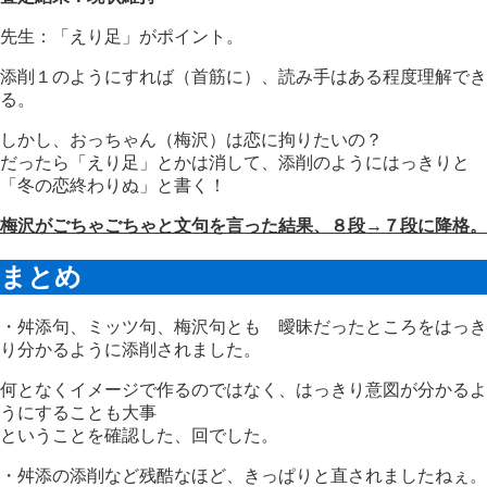
先生：「えり足」がポイント。
添削１のようにすれば（首筋に）、読み手はある程度理解でき
る。
しかし、おっちゃん（梅沢）は恋に拘りたいの？
だったら「えり足」とかは消して、添削のようにはっきりと
「冬の恋終わりぬ」と書く！
梅沢がごちゃごちゃと文句を言った結果、８段→７段に降格。
まとめ
・舛添句、ミッツ句、梅沢句とも 曖昧だったところをはっき
り分かるように添削されました。
何となくイメージで作るのではなく、はっきり意図が分かるよ
うにすることも大事
ということを確認した、回でした。
・舛添の添削など残酷なほど、きっぱりと直されましたねぇ。