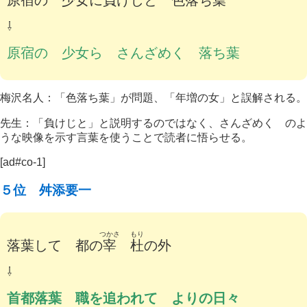
原宿の 少女に負けじと 色落ち葉
⇩
原宿の 少女ら さんざめく 落ち葉
梅沢名人：「色落ち葉」が問題、「年増の女」と誤解される。
先生：「負けじと」と説明するのではなく、さんざめく のよ
うな映像を示す言葉を使うことで読者に悟らせる。
[ad#co-1]
５位 舛添要一
つかさ
もり
落葉して 都の
宰
杜
の外
⇩
首都落葉 職を追われて よりの日々