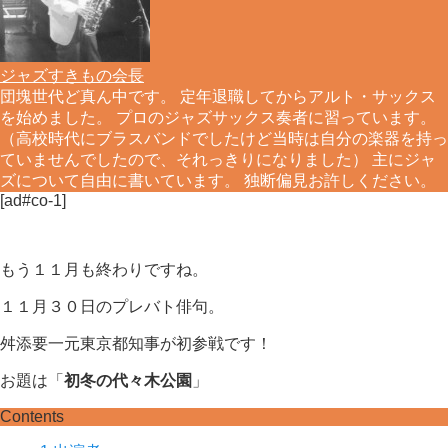
ジャズすきもの会長
団塊世代ど真ん中です。 定年退職してからアルト・サックス
を始めました。 プロのジャズサックス奏者に習っています。
（高校時代にブラスバンドでしたけど当時は自分の楽器を持っ
ていませんでしたので、それっきりになりました） 主にジャ
ズについて自由に書いています。 独断偏見お許しください。
[ad#co-1]
もう１１月も終わりですね。
１１月３０日のプレバト俳句。
舛添要一元東京都知事が初参戦です！
お題は「
初冬の代々木公園
」
Contents