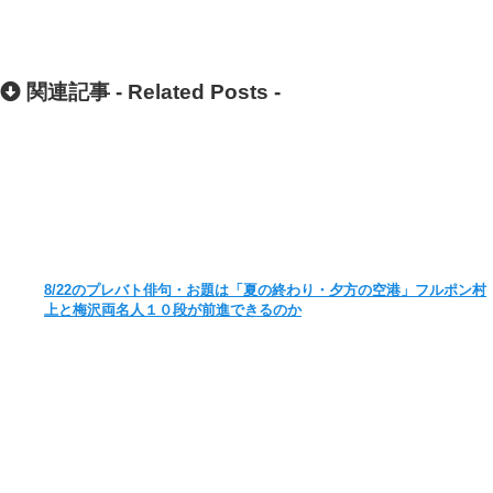
関連記事 -
Related Posts
-
8/22のプレバト俳句・お題は「夏の終わり・夕方の空港」フルポン村
上と梅沢両名人１０段が前進できるのか