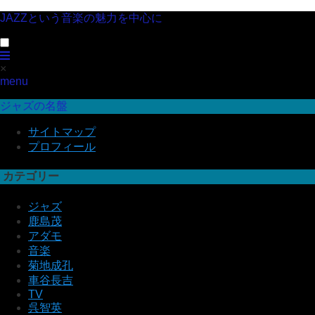
JAZZという音楽の魅力を中心に
×
menu
ジャズの名盤
サイトマップ
プロフィール
カテゴリー
ジャズ
鹿島茂
アダモ
音楽
菊地成孔
車谷長吉
TV
呉智英