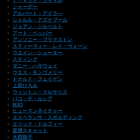
アーマッド・ジャマル
シャーデー
アルバート・アイラ―
シャルル・アズナブール
ジョアン・ジルベルト
アート・ペッパー
アンソニー・ブラクストン
スティーヴィー・レイ・ヴォーン
ウエイン・ショーター
スティング
ダニー・ハサウェイ
ウエス・モンゴメリー
ドナルド・フェイゲン
上原ひろみ
ウィントン・マルサリス
パコ・デ・ルシア
MJQ
ヒューマンネイチャー
エスペランサ・スポルディング
エリック・ドルフィー
星屑スキャット
大西順子