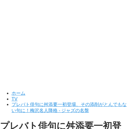
ホーム
TV
プレバト俳句に舛添要一初登場、その添削がとんでもな
い句に！梅沢名人降格 - ジャズの名盤
プレバト俳句に舛添要一初登