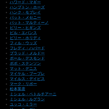
ハワード・マギー
ハンプトン・ホーズ
ハンク・モブレイ
パット・メセニー
パット・マルティーノ
ビリー・ヒギンズ
ビル・エバンス
ビリー・ホリディ
フィル・ウッズ
フレディ・ハバード
ブラッド・メルドー
ポール・デスモンド
ボボ・ステンソン
マット・デニス
マイケル・ブーブレ
マイルス・デイビス
マーク・リボー
松本英彦
ミシェル・ペトルチアーニ
ミシェル・ルグラン
ユッコ・ミラー