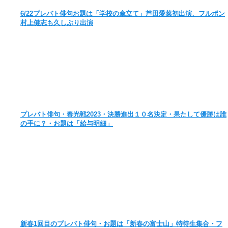
6/22プレバト俳句お題は「学校の傘立て」芦田愛菜初出演、フルポン
村上健志も久しぶり出演
プレバト俳句・春光戦2023・決勝進出１０名決定・果たして優勝は誰
の手に？・お題は「給与明細」
新春1回目のプレバト俳句・お題は「新春の富士山」特待生集合・フ