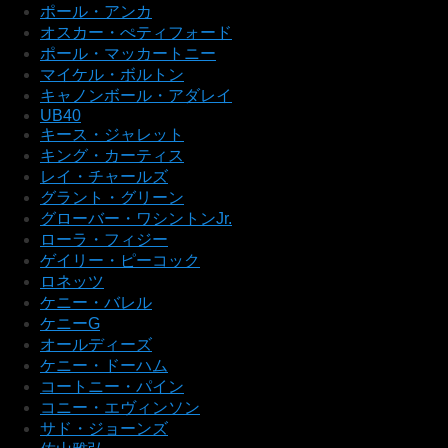
ポール・アンカ
オスカー・ぺティフォード
ポール・マッカートニー
マイケル・ボルトン
キャノンボール・アダレイ
UB40
キース・ジャレット
キング・カーティス
レイ・チャールズ
グラント・グリーン
グローバー・ワシントンJr.
ローラ・フィジー
ゲイリー・ピーコック
ロネッツ
ケニー・バレル
ケニーG
オールディーズ
ケニー・ドーハム
コートニー・パイン
コニー・エヴィンソン
サド・ジョーンズ