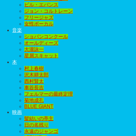
ビル・エバンス
ジョン・コルトレーン
フリージャズ
女性ボーカル
音楽
ショパンコンクール
オールディーズ
大瀧詠一
星屑スキャット
本
村上春樹
沢木耕太郎
西村賢太
車谷長吉
フェルマーの最終定理
菊地成孔
BLUE GIANT
映画
髪結いの亭主
日の名残り
永遠のジャンゴ