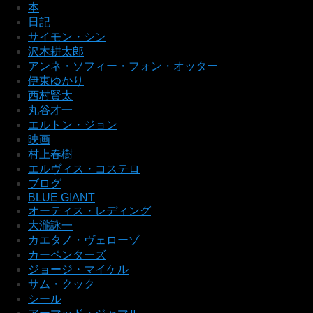
本
日記
サイモン・シン
沢木耕太郎
アンネ・ソフィー・フォン・オッター
伊東ゆかり
西村賢太
丸谷才一
エルトン・ジョン
映画
村上春樹
エルヴィス・コステロ
ブログ
BLUE GIANT
オーティス・レディング
大瀧詠一
カエタノ・ヴェローゾ
カーペンターズ
ジョージ・マイケル
サム・クック
シール