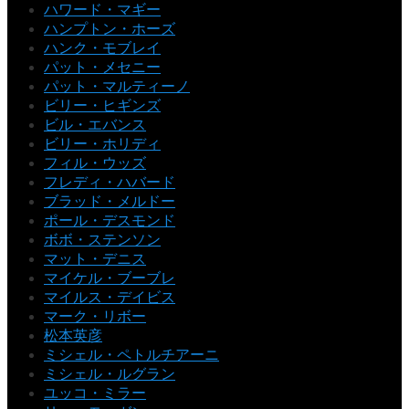
ハワード・マギー
ハンプトン・ホーズ
ハンク・モブレイ
パット・メセニー
パット・マルティーノ
ビリー・ヒギンズ
ビル・エバンス
ビリー・ホリディ
フィル・ウッズ
フレディ・ハバード
ブラッド・メルドー
ポール・デスモンド
ボボ・ステンソン
マット・デニス
マイケル・ブーブレ
マイルス・デイビス
マーク・リボー
松本英彦
ミシェル・ペトルチアーニ
ミシェル・ルグラン
ユッコ・ミラー