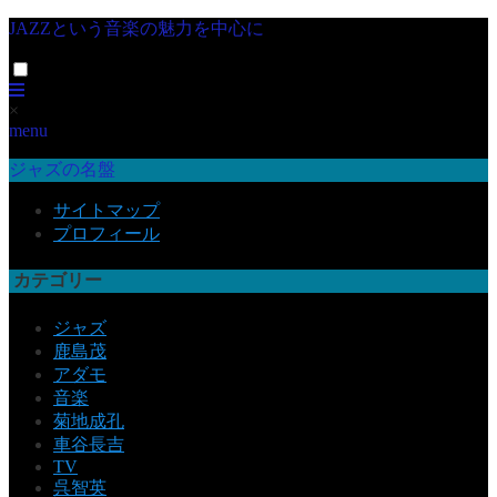
JAZZという音楽の魅力を中心に
×
menu
ジャズの名盤
サイトマップ
プロフィール
カテゴリー
ジャズ
鹿島茂
アダモ
音楽
菊地成孔
車谷長吉
TV
呉智英