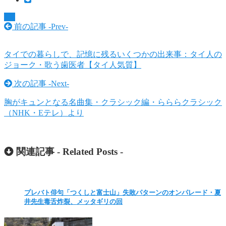
TV
前の記事 -
Prev
-
タイでの暮らしで、記憶に残るいくつかの出来事：タイ人の
ジョーク・歌う歯医者【タイ人気質】
次の記事 -
Next
-
胸がキュンとなる名曲集・クラシック編・らららクラシック
（NHK・Eテレ）より
関連記事 -
Related Posts
-
プレバト俳句「つくしと富士山」失敗パターンのオンパレード・夏
井先生毒舌炸裂、メッタギリの回