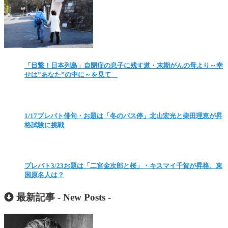
「目撃！日本列島」自閉症の息子に残す道・末期がんの母より～幸
せは”あなた”の中に～を見て
1/17プレバト俳句・お題は「冬のバス停」北山宏光と柴田理恵が昇
格試験に挑戦
プレバト3/23お題は「二宮金次郎と桜」・キスマイ千賀が昇格、東
国原名人は？
最新記事 -
New Posts
-