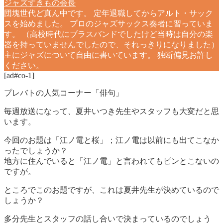
ジャズすきもの会長
団塊世代ど真ん中です。 定年退職してからアルト・サック
スを始めました。 プロのジャズサックス奏者に習っていま
す。 （高校時代にブラスバンドでしたけど当時は自分の楽
器を持っていませんでしたので、それっきりになりました）
主にジャズについて自由に書いています。 独断偏見お許し
ください。
[ad#co-1]
プレバトの人気コーナー「俳句」
毎週放送になって、夏井いつき先生やスタッフも大変だと思
います。
今回のお題は「江ノ電と桜」；江ノ電は以前にも出てこなか
ったでしょうか？
地方に住んでいると「江ノ電」と言われてもピンとこないの
ですが。
ところでこのお題ですが、これは夏井先生が決めているので
しょうか？
多分先生とスタッフの話し合いで決まっているのでしょう