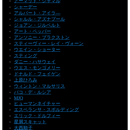
アーマッド・ジャマル
シャーデー
アルバート・アイラ―
シャルル・アズナブール
ジョアン・ジルベルト
アート・ペッパー
アンソニー・ブラクストン
スティーヴィー・レイ・ヴォーン
ウエイン・ショーター
スティング
ダニー・ハサウェイ
ウエス・モンゴメリー
ドナルド・フェイゲン
上原ひろみ
ウィントン・マルサリス
パコ・デ・ルシア
MJQ
ヒューマンネイチャー
エスペランサ・スポルディング
エリック・ドルフィー
星屑スキャット
大西順子