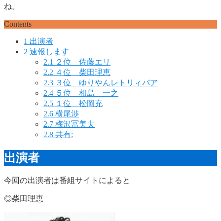
ね。
Contents
1
出演者
2
速報します
2.1
２位 佐藤エリ
2.2
４位 柴田理恵
2.3
３位 ゆりやんレトリィバア
2.4
５位 相島 一之
2.5
１位 松岡充
2.6
横尾渉
2.7
梅沢冨美夫
2.8
共有:
出演者
今回の出演者は番組サイトによると
◎柴田理恵