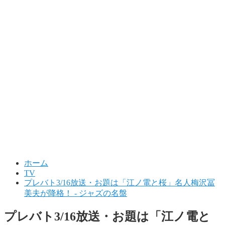
ホーム
TV
プレバト3/16放送・お題は「江ノ電と桜」名人梅沢冨
美夫が降格！ - ジャズの名盤
プレバト3/16放送・お題は「江ノ電と