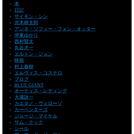
本
日記
サイモン・シン
沢木耕太郎
アンネ・ソフィー・フォン・オッター
伊東ゆかり
西村賢太
丸谷才一
エルトン・ジョン
映画
村上春樹
エルヴィス・コステロ
ブログ
BLUE GIANT
オーティス・レディング
大瀧詠一
カエタノ・ヴェローゾ
カーペンターズ
ジョージ・マイケル
サム・クック
シール