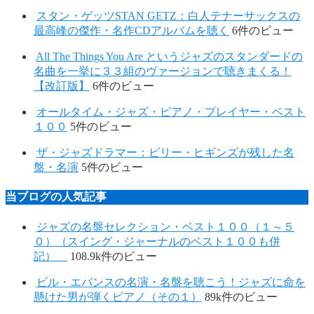
スタン・ゲッツSTAN GETZ：白人テナーサックスの
最高峰の傑作・名作CDアルバムを聴く
6件のビュー
All The Things You Are というジャズのスタンダードの
名曲を一挙に３３組のヴァージョンで聴きまくる！
【改訂版】
6件のビュー
オールタイム・ジャズ・ピアノ・プレイヤー・ベスト
１００
5件のビュー
ザ・ジャズドラマー：ビリー・ヒギンズが残した名
盤・名演
5件のビュー
当ブログの人気記事
ジャズの名盤セレクション・ベスト１００（１～５
０）（スイング・ジャーナルのベスト１００も併
記）
108.9k件のビュー
ビル・エバンスの名演・名盤を聴こう！ジャズに命を
懸けた男が弾くピアノ（その１）
89k件のビュー