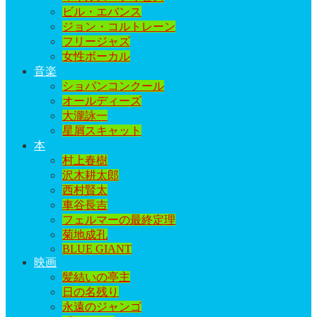
ビル・エバンス
ジョン・コルトレーン
フリージャズ
女性ボーカル
音楽
ショパンコンクール
オールディーズ
大瀧詠一
星屑スキャット
本
村上春樹
沢木耕太郎
西村賢太
車谷長吉
フェルマーの最終定理
菊地成孔
BLUE GIANT
映画
髪結いの亭主
日の名残り
永遠のジャンゴ