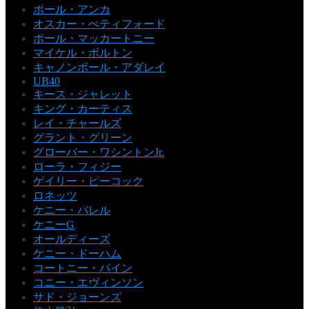
ポール・アンカ
オスカー・ぺティフォード
ポール・マッカートニー
マイケル・ボルトン
キャノンボール・アダレイ
UB40
キース・ジャレット
キング・カーティス
レイ・チャールズ
グラント・グリーン
グローバー・ワシントンJr.
ローラ・フィジー
ゲイリー・ピーコック
ロネッツ
ケニー・バレル
ケニーG
オールディーズ
ケニー・ドーハム
コートニー・パイン
コニー・エヴィンソン
サド・ジョーンズ