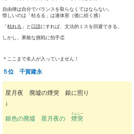
自由律は自分でバランスを取らなくてはならない。
惜しいのは「枯るる」は連体形（後に続く感）
「
枯れる
」と
口語
にすれば、文法的ミスを回避できる。
しかし、果敢な挑戦に拍手👏
＊ここまで名人が入っていません！
５位 千賀建永
星月夜 廃墟の煙突 銀に照り
⇩
チムニー
銀色の廃墟 星月夜の
煙突