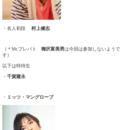
・名人初段
村上健志
（＊Mr.プレバト
梅沢富美男
は今回は参加しないようで
す）
以下は特待生
・
千賀建永
・
ミッツ・マングローブ