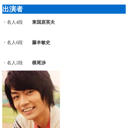
出演者
・名人4段
東国原英夫
・名人6段
藤本敏史
・名人2段
横尾渉