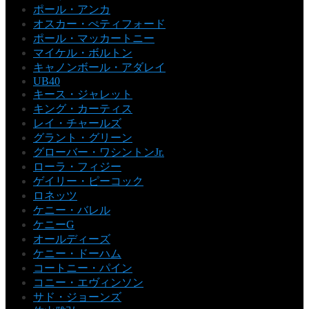
ポール・アンカ
オスカー・ぺティフォード
ポール・マッカートニー
マイケル・ボルトン
キャノンボール・アダレイ
UB40
キース・ジャレット
キング・カーティス
レイ・チャールズ
グラント・グリーン
グローバー・ワシントンJr.
ローラ・フィジー
ゲイリー・ピーコック
ロネッツ
ケニー・バレル
ケニーG
オールディーズ
ケニー・ドーハム
コートニー・パイン
コニー・エヴィンソン
サド・ジョーンズ