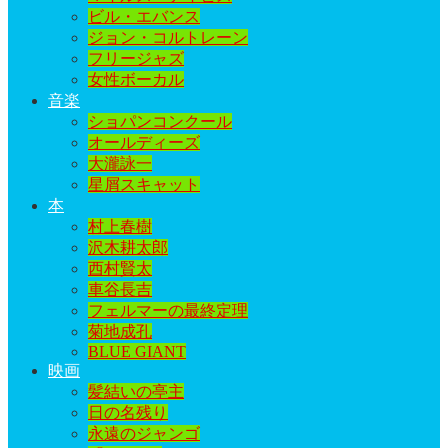
ビル・エバンス
ジョン・コルトレーン
フリージャズ
女性ボーカル
音楽
ショパンコンクール
オールディーズ
大瀧詠一
星屑スキャット
本
村上春樹
沢木耕太郎
西村賢太
車谷長吉
フェルマーの最終定理
菊地成孔
BLUE GIANT
映画
髪結いの亭主
日の名残り
永遠のジャンゴ