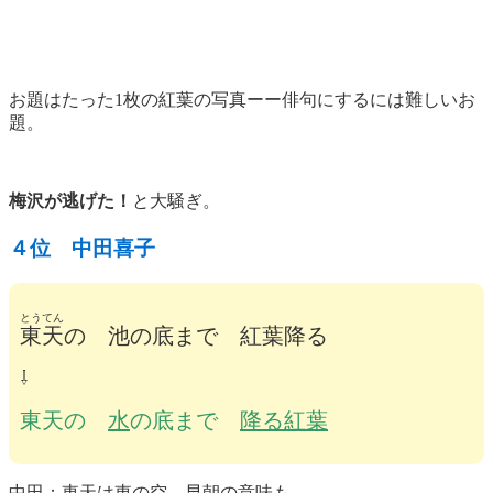
お題はたった1枚の紅葉の写真ーー俳句にするには難しいお
題。
梅沢が逃げた！
と大騒ぎ。
４位 中田喜子
とうてん
東天
の 池の底まで 紅葉降る
⇩
東天の
水
の底まで
降る紅葉
中田：東天は東の空、早朝の意味も。