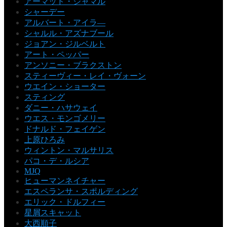
アーマッド・ジャマル
シャーデー
アルバート・アイラ―
シャルル・アズナブール
ジョアン・ジルベルト
アート・ペッパー
アンソニー・ブラクストン
スティーヴィー・レイ・ヴォーン
ウエイン・ショーター
スティング
ダニー・ハサウェイ
ウエス・モンゴメリー
ドナルド・フェイゲン
上原ひろみ
ウィントン・マルサリス
パコ・デ・ルシア
MJQ
ヒューマンネイチャー
エスペランサ・スポルディング
エリック・ドルフィー
星屑スキャット
大西順子