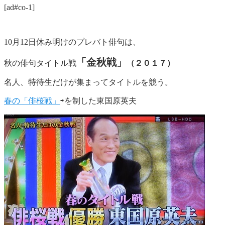
[ad#co-1]
10月12日休み明けのプレバト俳句は、
「金秋戦」
秋の俳句タイトル戦
（２０１７）
名人、特待生だけが集まってタイトルを競う。
春の「俳桜戦」
⇨を制した東国原英夫