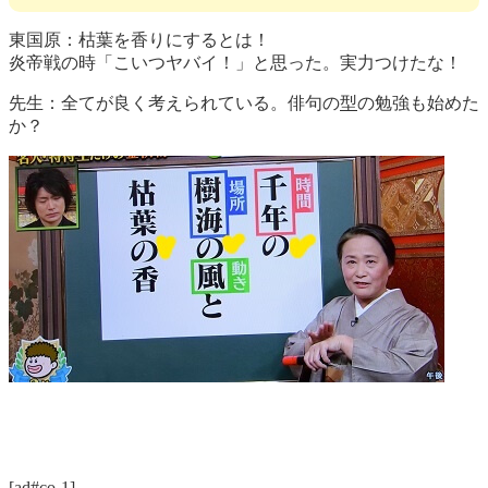
東国原：枯葉を香りにするとは！
炎帝戦の時「こいつヤバイ！」と思った。実力つけたな！
先生：全てが良く考えられている。俳句の
型
の勉強も始めた
か？
[ad#co-1]