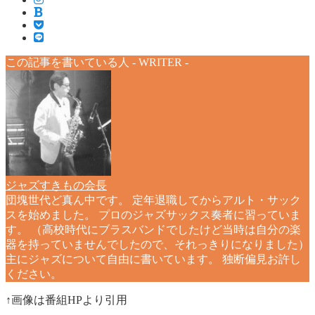
この記事を書いている人 -
WRITER
-
ジャズすきもの会長
団塊世代ど真ん中です。 定年退職してからアルト・サック
スを始めました。 プロのジャズサックス奏者に習っていま
す。 （高校時代にブラスバンドでしたけど当時は自分の楽
器を持っていませんでしたので、それっきりになりました）
主にジャズについて自由に書いています。 独断偏見お許し
ください。
↑画像は番組HPより引用