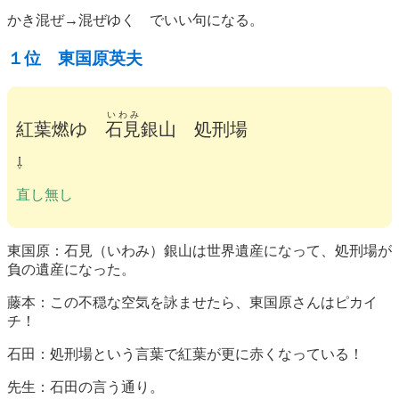
かき混ぜ→混ぜゆく でいい句になる。
１位 東国原英夫
いわみ
紅葉燃ゆ
石見
銀山 処刑場
⇩
直し無し
東国原：石見（いわみ）銀山は世界遺産になって、処刑場が
負の遺産になった。
藤本：この不穏な空気を詠ませたら、東国原さんはピカイ
チ！
石田：処刑場という言葉で紅葉が更に赤くなっている！
先生：石田の言う通り。