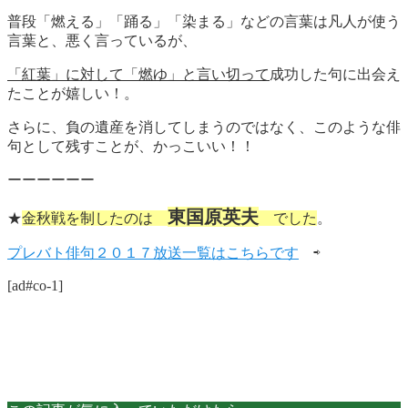
普段「燃える」「踊る」「染まる」などの言葉は凡人が使う
言葉と、悪く言っているが、
「紅葉」に対して「燃ゆ」と言い切って
成功した句に出会え
たことが嬉しい！。
さらに、負の遺産を消してしまうのではなく、このような俳
句として残すことが、かっこいい！！
ーーーーーー
東国原英夫
★
金秋戦を制したのは
でした
。
プレバト俳句２０１７放送一覧はこちらです
⇨
[ad#co-1]