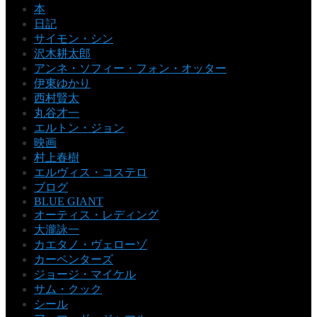
本
日記
サイモン・シン
沢木耕太郎
アンネ・ソフィー・フォン・オッター
伊東ゆかり
西村賢太
丸谷才一
エルトン・ジョン
映画
村上春樹
エルヴィス・コステロ
ブログ
BLUE GIANT
オーティス・レディング
大瀧詠一
カエタノ・ヴェローゾ
カーペンターズ
ジョージ・マイケル
サム・クック
シール