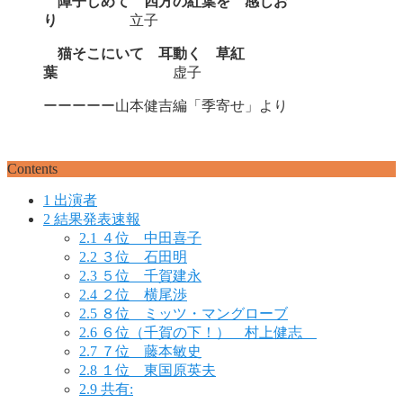
障子しめて 四方の紅葉を 感じお
り
立子
猫そこにいて 耳動く 草紅
葉
虚子
ーーーーー山本健吉編「季寄せ」より
Contents
1
出演者
2
結果発表速報
2.1
４位 中田喜子
2.2
３位 石田明
2.3
５位 千賀建永
2.4
２位 横尾渉
2.5
８位 ミッツ・マングローブ
2.6
６位（千賀の下！） 村上健志
2.7
７位 藤本敏史
2.8
１位 東国原英夫
2.9
共有: