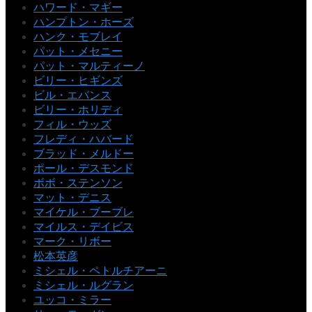
ハワード・マギー
ハンプトン・ホーズ
ハンク・モブレイ
パット・メセニー
パット・マルティーノ
ビリー・ヒギンズ
ビル・エバンス
ビリー・ホリディ
フィル・ウッズ
フレディ・ハバード
ブラッド・メルドー
ポール・デスモンド
ボボ・ステンソン
マット・デニス
マイケル・ブーブレ
マイルス・デイビス
マーク・リボー
松本英彦
ミシェル・ペトルチアーニ
ミシェル・ルグラン
ユッコ・ミラー