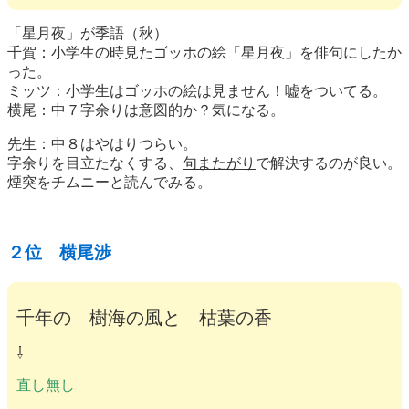
「星月夜」が季語（秋）
千賀：小学生の時見たゴッホの絵「星月夜」を俳句にしたか
った。
ミッツ：小学生はゴッホの絵は見ません！嘘をついてる。
横尾：中７字余りは意図的か？気になる。
先生：中８はやはりつらい。
字余りを目立たなくする、
句またがり
で解決するのが良い。
煙突をチムニーと読んでみる。
２位 横尾渉
千年の 樹海の風と 枯葉の香
⇩
直し無し