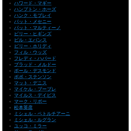
ハワード・マギー
ハンプトン・ホーズ
ハンク・モブレイ
パット・メセニー
パット・マルティーノ
ビリー・ヒギンズ
ビル・エバンス
ビリー・ホリディ
フィル・ウッズ
フレディ・ハバード
ブラッド・メルドー
ポール・デスモンド
ボボ・ステンソン
マット・デニス
マイケル・ブーブレ
マイルス・デイビス
マーク・リボー
松本英彦
ミシェル・ペトルチアーニ
ミシェル・ルグラン
ユッコ・ミラー