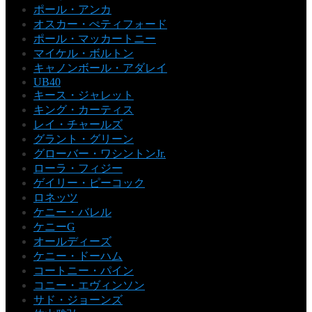
ポール・アンカ
オスカー・ぺティフォード
ポール・マッカートニー
マイケル・ボルトン
キャノンボール・アダレイ
UB40
キース・ジャレット
キング・カーティス
レイ・チャールズ
グラント・グリーン
グローバー・ワシントンJr.
ローラ・フィジー
ゲイリー・ピーコック
ロネッツ
ケニー・バレル
ケニーG
オールディーズ
ケニー・ドーハム
コートニー・パイン
コニー・エヴィンソン
サド・ジョーンズ