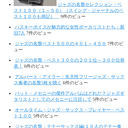
ジャズの名盤セレクション・ベ
スト１００（１～５０）（スイング・ジャーナルのベ
スト１００も併記）
9件のビュー
ハスキーボイスが魅力的な女性ボーカリストたち：新
旧7人
7件のビュー
ジャズの名盤ベスト５００の４０１～４５０
7件のビ
ュー
ジャズの名盤・ベスト３００の２０１位～３００位発
表！
6件のビュー
アルバート・アイラー：先天性フリージャズ・サック
ス奏者の名盤5枚を聴く
6件のビュー
パット・メセニーの傑作アルバムはどれだ？ジャズギ
タリストとしてのメセニーに注目して
5件のビュー
オールタイム・ジャズ・サックス・プレイヤー・ベス
ト１００
5件のビュー
ジャズの名盤：テナーサックス編(１０人のテナー奏