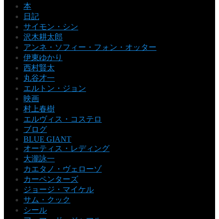
本
日記
サイモン・シン
沢木耕太郎
アンネ・ソフィー・フォン・オッター
伊東ゆかり
西村賢太
丸谷才一
エルトン・ジョン
映画
村上春樹
エルヴィス・コステロ
ブログ
BLUE GIANT
オーティス・レディング
大瀧詠一
カエタノ・ヴェローゾ
カーペンターズ
ジョージ・マイケル
サム・クック
シール