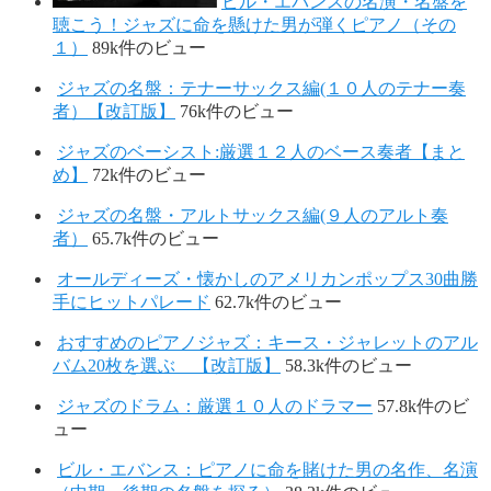
ビル・エバンスの名演・名盤を
聴こう！ジャズに命を懸けた男が弾くピアノ（その
１）
89k件のビュー
ジャズの名盤：テナーサックス編(１０人のテナー奏
者）【改訂版】
76k件のビュー
ジャズのベーシスト:厳選１２人のベース奏者【まと
め】
72k件のビュー
ジャズの名盤・アルトサックス編(９人のアルト奏
者）
65.7k件のビュー
オールディーズ・懐かしのアメリカンポップス30曲勝
手にヒットパレード
62.7k件のビュー
おすすめのピアノジャズ：キース・ジャレットのアル
バム20枚を選ぶ 【改訂版】
58.3k件のビュー
ジャズのドラム：厳選１０人のドラマー
57.8k件のビ
ュー
ビル・エバンス：ピアノに命を賭けた男の名作、名演