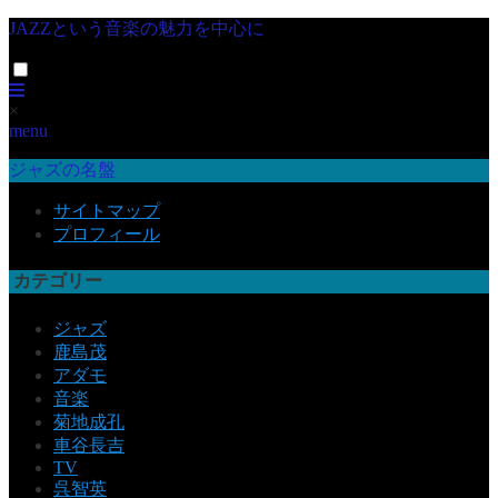
JAZZという音楽の魅力を中心に
×
menu
ジャズの名盤
サイトマップ
プロフィール
カテゴリー
ジャズ
鹿島茂
アダモ
音楽
菊地成孔
車谷長吉
TV
呉智英