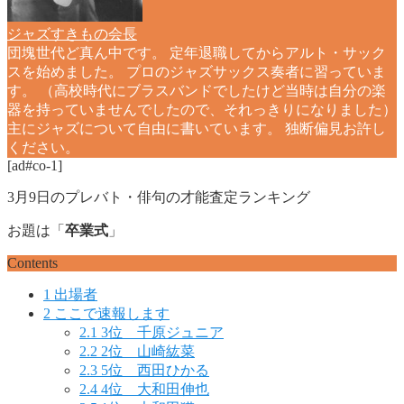
ジャズすきもの会長
団塊世代ど真ん中です。 定年退職してからアルト・サック
スを始めました。 プロのジャズサックス奏者に習っていま
す。 （高校時代にブラスバンドでしたけど当時は自分の楽
器を持っていませんでしたので、それっきりになりました）
主にジャズについて自由に書いています。 独断偏見お許し
ください。
[ad#co-1]
3月9日のプレバト・俳句の才能査定ランキング
お題は「
卒業式
」
Contents
1
出場者
2
ここで速報します
2.1
3位 千原ジュニア
2.2
2位 山崎紘菜
2.3
5位 西田ひかる
2.4
4位 大和田伸也