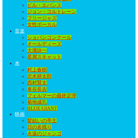
ビル・エバンス
ジョン・コルトレーン
フリージャズ
女性ボーカル
音楽
ショパンコンクール
オールディーズ
大瀧詠一
星屑スキャット
本
村上春樹
沢木耕太郎
西村賢太
車谷長吉
フェルマーの最終定理
菊地成孔
BLUE GIANT
映画
髪結いの亭主
日の名残り
永遠のジャンゴ