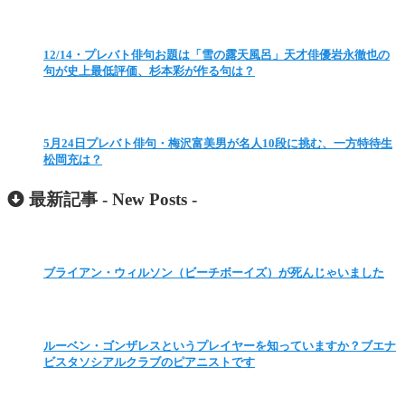
12/14・プレバト俳句お題は「雪の露天風呂」天才俳優岩永徹也の
句が史上最低評価、杉本彩が作る句は？
5月24日プレバト俳句・梅沢富美男が名人10段に挑む、一方特待生
松岡充は？
最新記事 -
New Posts
-
ブライアン・ウィルソン（ビーチボーイズ）が死んじゃいました
ルーベン・ゴンザレスというプレイヤーを知っていますか？ブエナ
ビスタソシアルクラブのピアニストです