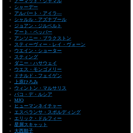
アーマッド・ジャマル
シャーデー
アルバート・アイラ―
シャルル・アズナブール
ジョアン・ジルベルト
アート・ペッパー
アンソニー・ブラクストン
スティーヴィー・レイ・ヴォーン
ウエイン・ショーター
スティング
ダニー・ハサウェイ
ウエス・モンゴメリー
ドナルド・フェイゲン
上原ひろみ
ウィントン・マルサリス
パコ・デ・ルシア
MJQ
ヒューマンネイチャー
エスペランサ・スポルディング
エリック・ドルフィー
星屑スキャット
大西順子