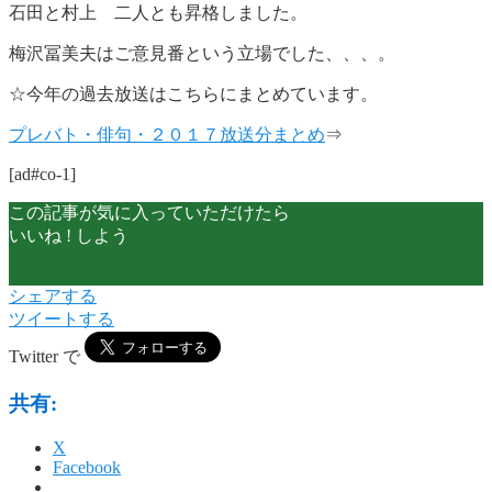
石田と村上 二人とも昇格しました。
梅沢冨美夫はご意見番という立場でした、、、。
☆今年の過去放送はこちらにまとめています。
プレバト・俳句・２０１７放送分まとめ
⇒
[ad#co-1]
この記事が気に入っていただけたら
いいね ! しよう
シェアする
ツイートする
Twitter で
共有:
X
Facebook