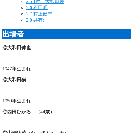
2.5
1位 大和田獏
2.6
石田明
2.7
村上健志
2.8
共有:
出場者
◎大和田伸也
1947年生まれ
◎大和田獏
1950年生まれ
◎西田ひかる （44歳）
◎山崎紘菜
（ヤマザキヒロナ）