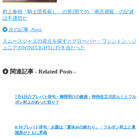
村上春樹「騎士団長殺し」の第2部での「南京虐殺」の記述
は不適切だ
次の記事 -
Next
-
スムースジャズの原点を探すとグローバー・ワシントン・ジ
ュニアのWINELIGHTに行き当たった
関連記事 -
Related Posts
-
7月4日のプレバト俳句・梅雨明けの銀座・特待生立川志らくとフル
ポン村上がめった切り？
8/30プレバト俳句・お題は「夏休みの終わり」・フルポン村上と東
国原がともに昇格