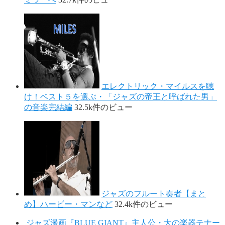
エレクトリック・マイルスを聴
け！ベスト５を選ぶ・「ジャズの帝王と呼ばれた男」
の音楽完結編
32.5k件のビュー
ジャズのフルート奏者【まと
め】ハービー・マンなど
32.4k件のビュー
ジャズ漫画『BLUE GIANT』主人公・大の楽器テナー