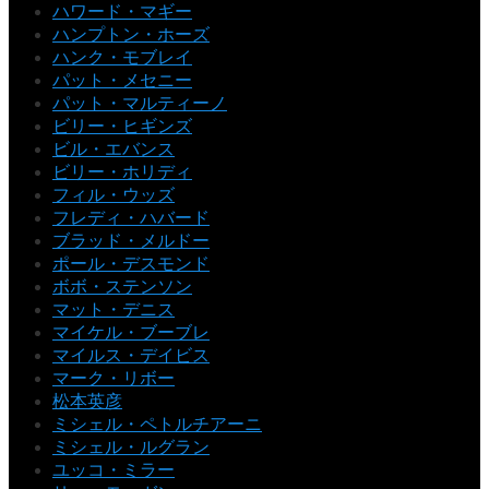
ハワード・マギー
ハンプトン・ホーズ
ハンク・モブレイ
パット・メセニー
パット・マルティーノ
ビリー・ヒギンズ
ビル・エバンス
ビリー・ホリディ
フィル・ウッズ
フレディ・ハバード
ブラッド・メルドー
ポール・デスモンド
ボボ・ステンソン
マット・デニス
マイケル・ブーブレ
マイルス・デイビス
マーク・リボー
松本英彦
ミシェル・ペトルチアーニ
ミシェル・ルグラン
ユッコ・ミラー