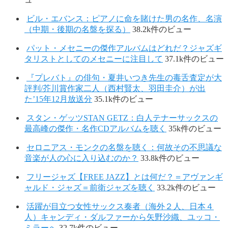
ビル・エバンス：ピアノに命を賭けた男の名作、名演
（中期・後期の名盤を探る）
38.2k件のビュー
パット・メセニーの傑作アルバムはどれだ？ジャズギ
タリストとしてのメセニーに注目して
37.1k件のビュー
『プレバト』の俳句・夏井いつき先生の毒舌査定が大
評判/芥川賞作家二人（西村賢太、羽田圭介）が出
た’15年12月放送分
35.1k件のビュー
スタン・ゲッツSTAN GETZ：白人テナーサックスの
最高峰の傑作・名作CDアルバムを聴く
35k件のビュー
セロニアス・モンクの名盤を聴く：何故その不思議な
音楽が人の心に入り込むのか？
33.8k件のビュー
フリージャズ【FREE JAZZ】とは何だ？＝アヴァンギ
ャルド・ジャズ＝前衛ジャズを聴く
33.2k件のビュー
活躍が目立つ女性サックス奏者（海外２人、日本４
人）キャンディ・ダルファーから矢野沙織、ユッコ・
ミラーへ
32.7k件のビュー