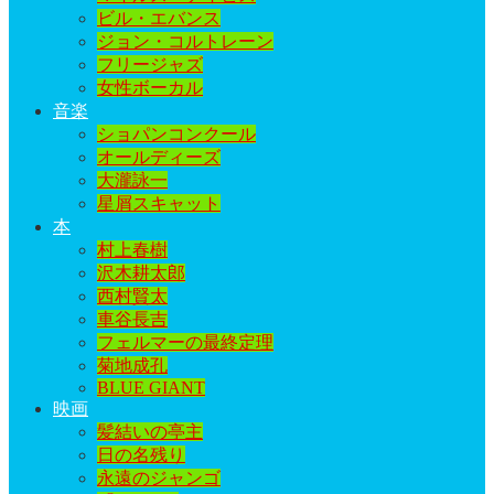
ビル・エバンス
ジョン・コルトレーン
フリージャズ
女性ボーカル
音楽
ショパンコンクール
オールディーズ
大瀧詠一
星屑スキャット
本
村上春樹
沢木耕太郎
西村賢太
車谷長吉
フェルマーの最終定理
菊地成孔
BLUE GIANT
映画
髪結いの亭主
日の名残り
永遠のジャンゴ