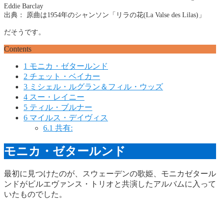
Eddie Barclay
出典： 原曲は1954年のシャンソン「リラの花(La Valse des Lilas)」
だそうです。
Contents
1
モニカ・ゼタールンド
2
チェット・ベイカー
3
ミシェル・ルグラン＆フィル・ウッズ
4
スー・レイニー
5
ティル・ブルナー
6
マイルス・デイヴィス
6.1
共有:
モニカ・ゼタールンド
最初に見つけたのが、スウェーデンの歌姫、モニカゼタール
ンドがビルエヴァンス・トリオと共演したアルバムに入って
いたものでした。