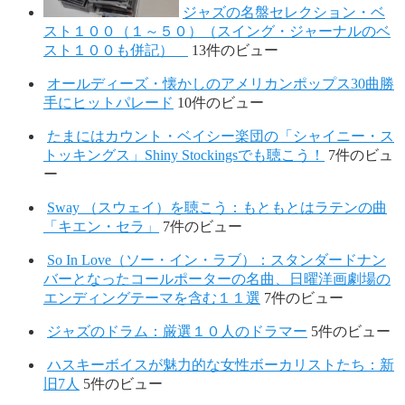
ジャズの名盤セレクション・ベ
スト１００（１～５０）（スイング・ジャーナルのベ
スト１００も併記）
13件のビュー
オールディーズ・懐かしのアメリカンポップス30曲勝
手にヒットパレード
10件のビュー
たまにはカウント・ベイシー楽団の「シャイニー・ス
トッキングス」Shiny Stockingsでも聴こう！
7件のビュ
ー
Sway （スウェイ）を聴こう：もともとはラテンの曲
「キエン・セラ」
7件のビュー
So In Love（ソー・イン・ラブ）：スタンダードナン
バーとなったコールポーターの名曲、日曜洋画劇場の
エンディングテーマを含む１１選
7件のビュー
ジャズのドラム：厳選１０人のドラマー
5件のビュー
ハスキーボイスが魅力的な女性ボーカリストたち：新
旧7人
5件のビュー