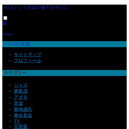
JAZZという音楽の魅力を中心に
×
menu
ジャズの名盤
サイトマップ
プロフィール
カテゴリー
ジャズ
鹿島茂
アダモ
音楽
菊地成孔
車谷長吉
TV
呉智英