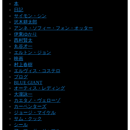
本
日記
サイモン・シン
沢木耕太郎
アンネ・ソフィー・フォン・オッター
伊東ゆかり
西村賢太
丸谷才一
エルトン・ジョン
映画
村上春樹
エルヴィス・コステロ
ブログ
BLUE GIANT
オーティス・レディング
大瀧詠一
カエタノ・ヴェローゾ
カーペンターズ
ジョージ・マイケル
サム・クック
シール