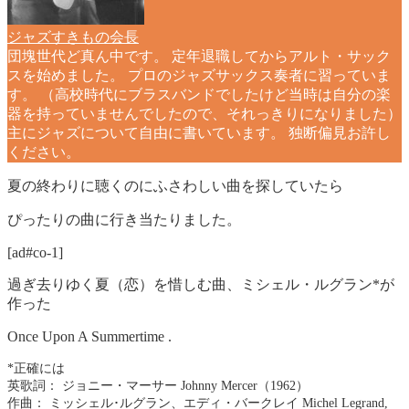
ジャズすきもの会長
団塊世代ど真ん中です。 定年退職してからアルト・サック
スを始めました。 プロのジャズサックス奏者に習っていま
す。 （高校時代にブラスバンドでしたけど当時は自分の楽
器を持っていませんでしたので、それっきりになりました）
主にジャズについて自由に書いています。 独断偏見お許し
ください。
夏の終わりに聴くのにふさわしい曲を探していたら
ぴったりの曲に行き当たりました。
[ad#co-1]
過ぎ去りゆく夏（恋）を惜しむ曲、ミシェル・ルグラン*が
作った
Once Upon A Summertime .
*正確には
英歌詞： ジョニー・マーサー Johnny Mercer（1962）
作曲： ミッシェル･ルグラン、エディ・バークレイ Michel Legrand,