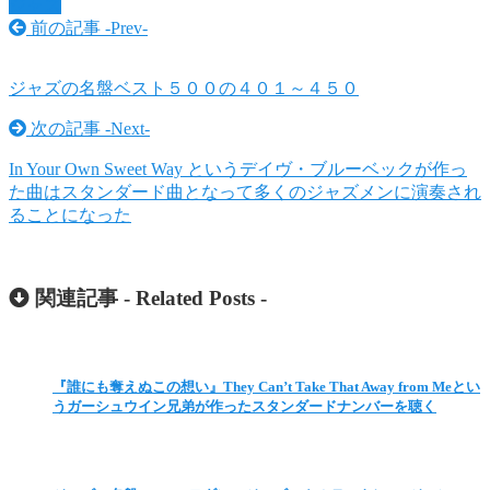
ジャズ
前の記事 -
Prev
-
ジャズの名盤ベスト５００の４０１～４５０
次の記事 -
Next
-
In Your Own Sweet Way というデイヴ・ブルーベックが作っ
た曲はスタンダード曲となって多くのジャズメンに演奏され
ることになった
関連記事 -
Related Posts
-
『誰にも奪えぬこの想い』They Can’t Take That Away from Meとい
うガーシュウイン兄弟が作ったスタンダードナンバーを聴く