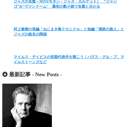
ジャズの名盤－MJQ(モダン・ジャズ・カルテット） “ジャン
ゴ”&“ヴァンドーム” 最初の数小節で名盤と分かる
村上春樹の長編「ねじまき鳥クロニクル」と短編「偶然の旅人」と
ジャズの曲名の関係
マイルス・デイビスの初期代表作を聴こう！バグス・グル－ブ、マ
イルストーンズなど
最新記事 -
New Posts
-