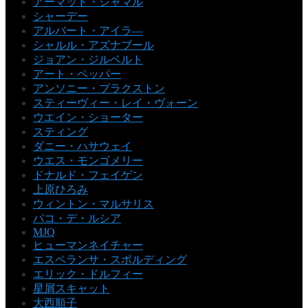
アーマッド・ジャマル
シャーデー
アルバート・アイラ―
シャルル・アズナブール
ジョアン・ジルベルト
アート・ペッパー
アンソニー・ブラクストン
スティーヴィー・レイ・ヴォーン
ウエイン・ショーター
スティング
ダニー・ハサウェイ
ウエス・モンゴメリー
ドナルド・フェイゲン
上原ひろみ
ウィントン・マルサリス
パコ・デ・ルシア
MJQ
ヒューマンネイチャー
エスペランサ・スポルディング
エリック・ドルフィー
星屑スキャット
大西順子