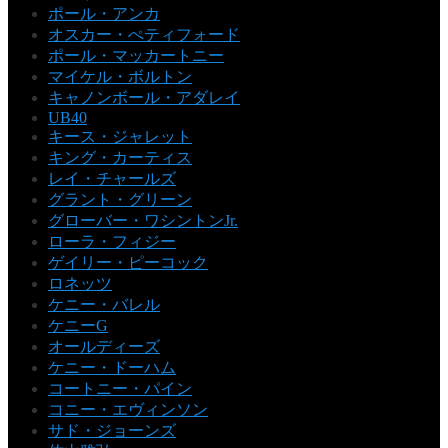
ポール・アンカ
オスカー・ぺティフォード
ポール・マッカートニー
マイケル・ボルトン
キャノンボール・アダレイ
UB40
キース・ジャレット
キング・カーティス
レイ・チャールズ
グラント・グリーン
グローバー・ワシントンJr.
ローラ・フィジー
ゲイリー・ピーコック
ロネッツ
ケニー・バレル
ケニーG
オールディーズ
ケニー・ドーハム
コートニー・パイン
コニー・エヴィンソン
サド・ジョーンズ