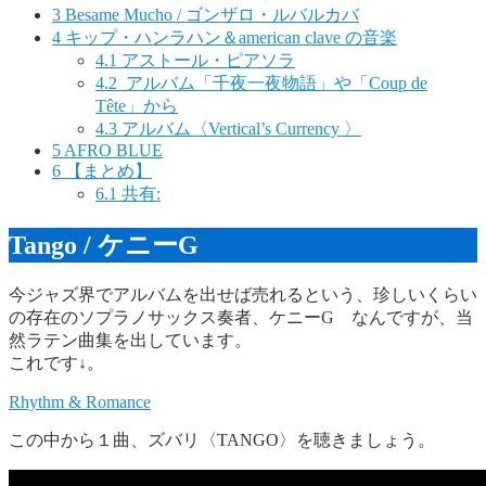
3
Besame Mucho / ゴンザロ・ルバルカバ
4
キップ・ハンラハン＆american clave の音楽
4.1
アストール・ピアソラ
4.2
アルバム「千夜一夜物語」や「Coup de
Tête」から
4.3
アルバム〈Vertical’s Currency 〉
5
AFRO BLUE
6
【まとめ】
6.1
共有:
Tango / ケニーG
今ジャズ界でアルバムを出せば売れるという、珍しいくらい
の存在のソプラノサックス奏者、ケニーG なんですが、当
然ラテン曲集を出しています。
これです↓。
Rhythm & Romance
この中から１曲、ズバリ〈TANGO〉を聴きましょう。