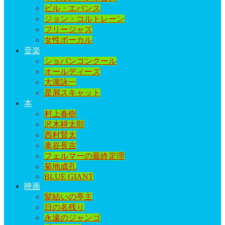
ビル・エバンス
ジョン・コルトレーン
フリージャズ
女性ボーカル
音楽
ショパンコンクール
オールディーズ
大瀧詠一
星屑スキャット
本
村上春樹
沢木耕太郎
西村賢太
車谷長吉
フェルマーの最終定理
菊地成孔
BLUE GIANT
映画
髪結いの亭主
日の名残り
永遠のジャンゴ