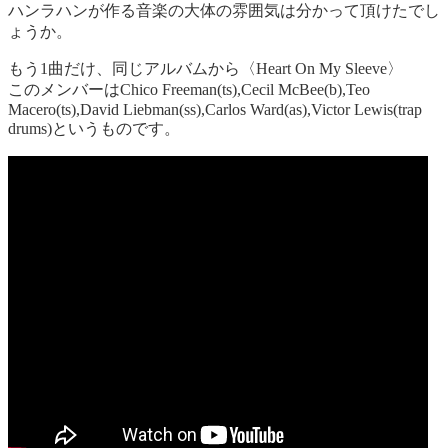
ハンラハンが作る音楽の大体の雰囲気は分かって頂けたでし
ょうか。
もう1曲だけ、同じアルバムから〈Heart On My Sleeve〉
このメンバーはChico Freeman(ts),Cecil McBee(b),Teo
Macero(ts),David Liebman(ss),Carlos Ward(as),Victor Lewis(trap
drums)というものです。