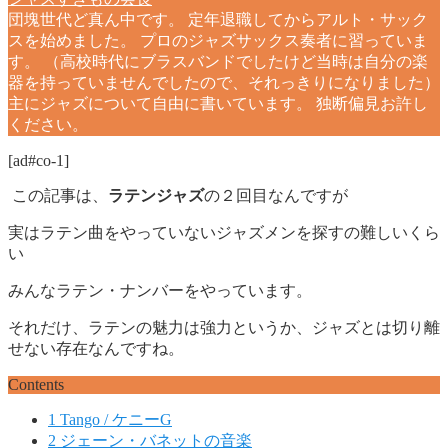
団塊世代ど真ん中です。 定年退職してからアルト・サック
スを始めました。 プロのジャズサックス奏者に習っていま
す。 （高校時代にブラスバンドでしたけど当時は自分の楽
器を持っていませんでしたので、それっきりになりました）
主にジャズについて自由に書いています。 独断偏見お許し
ください。
[ad#co-1]
この記事は、
ラテンジャズ
の２回目なんですが
実はラテン曲をやっていないジャズメンを探すの難しいくら
い
みんなラテン・ナンバーをやっています。
それだけ、ラテンの魅力は強力というか、ジャズとは切り離
せない存在なんですね。
Contents
1
Tango / ケニーG
2
ジェーン・バネットの音楽