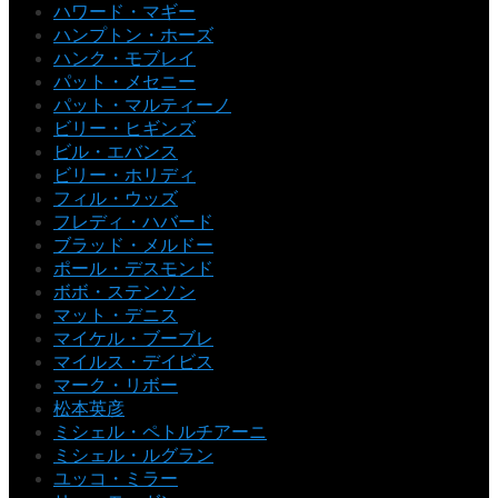
ハワード・マギー
ハンプトン・ホーズ
ハンク・モブレイ
パット・メセニー
パット・マルティーノ
ビリー・ヒギンズ
ビル・エバンス
ビリー・ホリディ
フィル・ウッズ
フレディ・ハバード
ブラッド・メルドー
ポール・デスモンド
ボボ・ステンソン
マット・デニス
マイケル・ブーブレ
マイルス・デイビス
マーク・リボー
松本英彦
ミシェル・ペトルチアーニ
ミシェル・ルグラン
ユッコ・ミラー