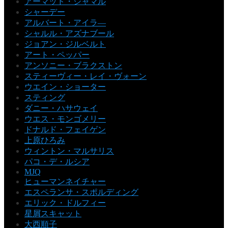
アーマッド・ジャマル
シャーデー
アルバート・アイラ―
シャルル・アズナブール
ジョアン・ジルベルト
アート・ペッパー
アンソニー・ブラクストン
スティーヴィー・レイ・ヴォーン
ウエイン・ショーター
スティング
ダニー・ハサウェイ
ウエス・モンゴメリー
ドナルド・フェイゲン
上原ひろみ
ウィントン・マルサリス
パコ・デ・ルシア
MJQ
ヒューマンネイチャー
エスペランサ・スポルディング
エリック・ドルフィー
星屑スキャット
大西順子