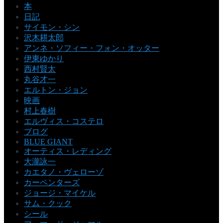
本
日記
サイモン・シン
沢木耕太郎
アンネ・ソフィー・フォン・オッター
伊東ゆかり
西村賢太
丸谷才一
エルトン・ジョン
映画
村上春樹
エルヴィス・コステロ
ブログ
BLUE GIANT
オーティス・レディング
大瀧詠一
カエタノ・ヴェローゾ
カーペンターズ
ジョージ・マイケル
サム・クック
シール