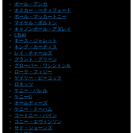
ポール・アンカ
オスカー・ぺティフォード
ポール・マッカートニー
マイケル・ボルトン
キャノンボール・アダレイ
UB40
キース・ジャレット
キング・カーティス
レイ・チャールズ
グラント・グリーン
グローバー・ワシントンJr.
ローラ・フィジー
ゲイリー・ピーコック
ロネッツ
ケニー・バレル
ケニーG
オールディーズ
ケニー・ドーハム
コートニー・パイン
コニー・エヴィンソン
サド・ジョーンズ