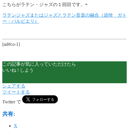
こちらがラテン・ジャズの１回目です。⇨
ラテンジャズまたはジャズとラテン音楽の融合（追悼 ガト
ー・バルビエリ）
[ad#co-1]
この記事が気に入っていただけたら
いいね ! しよう
シェアする
ツイートする
Twitter で
共有:
X