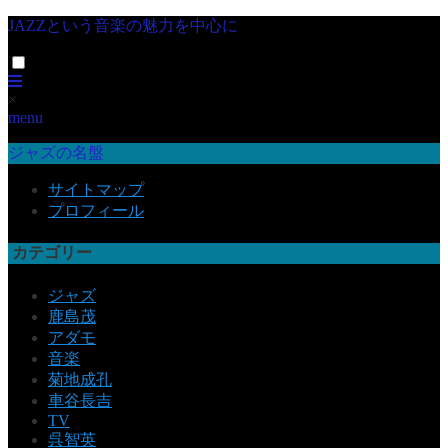
JAZZという音楽の魅力を中心に
×
menu
ジャズの名盤
サイトマップ
プロフィール
カテゴリー
ジャズ
鹿島茂
アダモ
音楽
菊地成孔
車谷長吉
TV
呉智英