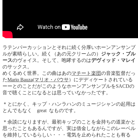
ラテンパーカッションとそれに続く分厚いホーンアンサンブ
ルが素晴らしい。続く（あの元クリームの）
ジャック・ブル
ース
のヴォイス。そして、咆哮するのは
デヴィッド・マレイ
のサックス。
めくるめく世界。この曲はあの
マチート楽団
の音楽監督だっ
た
Mario Bauza(マリオ・バウサ
）にデディケートされている
ーーとのことだがこのようなホーンアンサンブルをSACDの
音で聴くことになるとは思っていなかったです。
＊とにかく、キップ・ハンラハンのミュージシャンの起用は
とんでもなく great なものです。
＊余談になりますが、最初キップのことを金持ちの道楽かと
思ったこともあるんですが、実は借金しながらこのレーベル
を維持しているらしい・・・電気を止められたことも有る