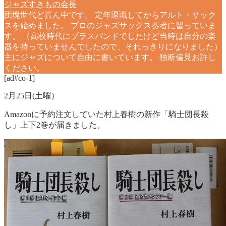
ジャズすきもの会長
団塊世代ど真ん中です。 定年退職してからアルト・サック
スを始めました。 プロのジャズサックス奏者に習っていま
す。 （高校時代にブラスバンドでしたけど当時は自分の楽
器を持っていませんでしたので、それっきりになりました）
主にジャズについて自由に書いています。 独断偏見お許し
ください。
[ad#co-1]
2月25日(土曜）
Amazonに予約注文していた村上春樹の新作「騎士団長殺
し」上下2巻が届きました。