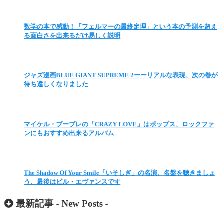
数学の本で感動！「フェルマーの最終定理」という本の予測を超え
る面白さを出来るだけ易しく説明
ジャズ漫画BLUE GIANT SUPREME 2ーーリアルな表現、次の巻が
待ち遠しくなりました
マイケル・ブーブレの「CRAZY LOVE」はポップス、ロックファ
ンにもおすすめ出来るアルバム
The Shadow Of Your Smile「いそしぎ」の名演、名盤を聴きましょ
う、最後はビル・エヴァンスです
最新記事 -
New Posts
-