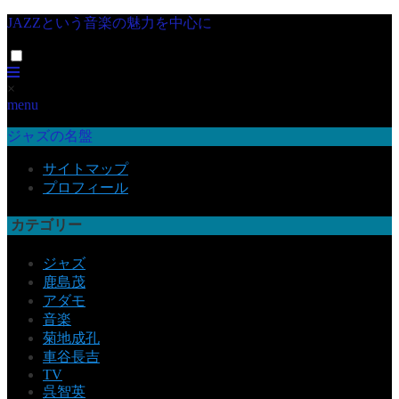
JAZZという音楽の魅力を中心に
×
menu
ジャズの名盤
サイトマップ
プロフィール
カテゴリー
ジャズ
鹿島茂
アダモ
音楽
菊地成孔
車谷長吉
TV
呉智英