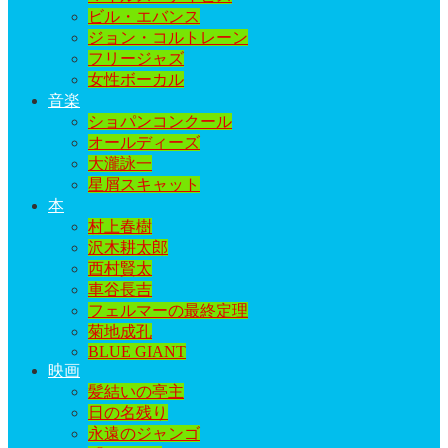
ビル・エバンス
ジョン・コルトレーン
フリージャズ
女性ボーカル
音楽
ショパンコンクール
オールディーズ
大瀧詠一
星屑スキャット
本
村上春樹
沢木耕太郎
西村賢太
車谷長吉
フェルマーの最終定理
菊地成孔
BLUE GIANT
映画
髪結いの亭主
日の名残り
永遠のジャンゴ