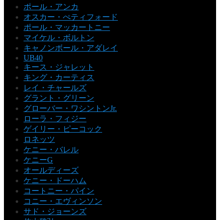
ポール・アンカ
オスカー・ぺティフォード
ポール・マッカートニー
マイケル・ボルトン
キャノンボール・アダレイ
UB40
キース・ジャレット
キング・カーティス
レイ・チャールズ
グラント・グリーン
グローバー・ワシントンJr.
ローラ・フィジー
ゲイリー・ピーコック
ロネッツ
ケニー・バレル
ケニーG
オールディーズ
ケニー・ドーハム
コートニー・パイン
コニー・エヴィンソン
サド・ジョーンズ