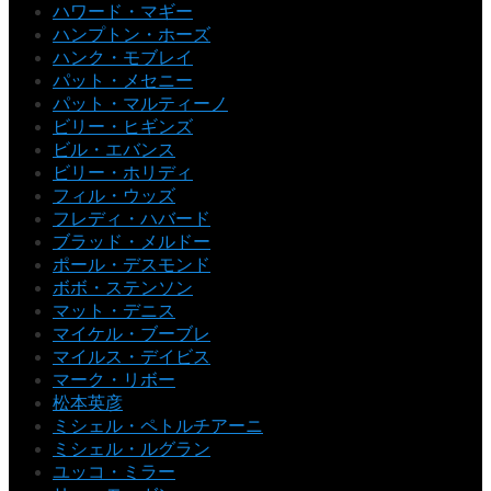
ハワード・マギー
ハンプトン・ホーズ
ハンク・モブレイ
パット・メセニー
パット・マルティーノ
ビリー・ヒギンズ
ビル・エバンス
ビリー・ホリディ
フィル・ウッズ
フレディ・ハバード
ブラッド・メルドー
ポール・デスモンド
ボボ・ステンソン
マット・デニス
マイケル・ブーブレ
マイルス・デイビス
マーク・リボー
松本英彦
ミシェル・ペトルチアーニ
ミシェル・ルグラン
ユッコ・ミラー