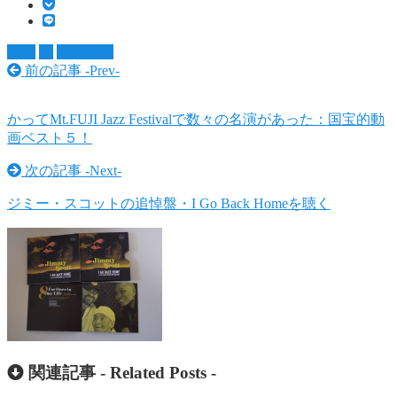
音楽
本
村上春樹
前の記事 -
Prev
-
かってMt.FUJI Jazz Festivalで数々の名演があった：国宝的動
画ベスト５！
次の記事 -
Next
-
ジミー・スコットの追悼盤・I Go Back Homeを聴く
関連記事 -
Related Posts
-