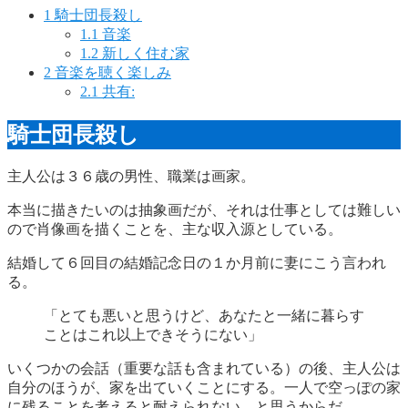
1
騎士団長殺し
1.1
音楽
1.2
新しく住む家
2
音楽を聴く楽しみ
2.1
共有:
騎士団長殺し
主人公は３６歳の男性、職業は画家。
本当に描きたいのは抽象画だが、それは仕事としては難しい
ので肖像画を描くことを、主な収入源としている。
結婚して６回目の結婚記念日の１か月前に妻にこう言われ
る。
「とても悪いと思うけど、あなたと一緒に暮らす
ことはこれ以上できそうにない」
いくつかの会話（重要な話も含まれている）の後、主人公は
自分のほうが、家を出ていくことにする。一人で空っぽの家
に残ることを考えると耐えられない、と思うからだ。