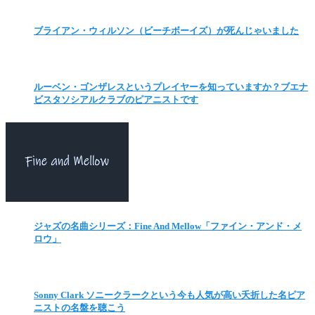
ブライアン・ウィルソン（ビーチボーイズ）が死んじゃいました
ルーベン・ゴンザレスというプレイヤーを知っていますか？ブエナ
ビスタソシアルクラブのピアニストです
ジャズの名曲シリーズ：Fine And Mellow「ファイン・アンド・メ
ロウ」
Sonny Clark ソニークラークという今も人気が高い夭折した名ピア
ニストの名盤を聴こう