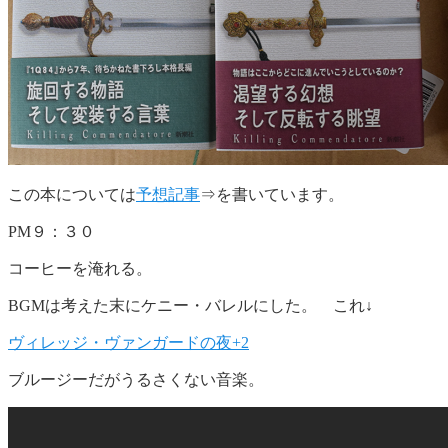
この本については
予想記事
⇒を書いています。
PM９：３０
コーヒーを淹れる。
BGMは考えた末にケニー・バレルにした。 これ↓
ヴィレッジ・ヴァンガードの夜+2
ブルージーだがうるさくない音楽。