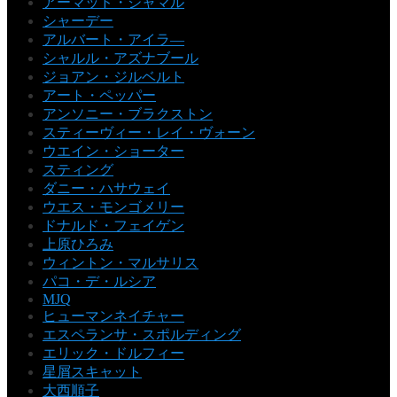
アーマッド・ジャマル
シャーデー
アルバート・アイラ―
シャルル・アズナブール
ジョアン・ジルベルト
アート・ペッパー
アンソニー・ブラクストン
スティーヴィー・レイ・ヴォーン
ウエイン・ショーター
スティング
ダニー・ハサウェイ
ウエス・モンゴメリー
ドナルド・フェイゲン
上原ひろみ
ウィントン・マルサリス
パコ・デ・ルシア
MJQ
ヒューマンネイチャー
エスペランサ・スポルディング
エリック・ドルフィー
星屑スキャット
大西順子