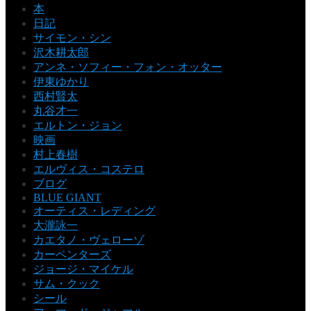
本
日記
サイモン・シン
沢木耕太郎
アンネ・ソフィー・フォン・オッター
伊東ゆかり
西村賢太
丸谷才一
エルトン・ジョン
映画
村上春樹
エルヴィス・コステロ
ブログ
BLUE GIANT
オーティス・レディング
大瀧詠一
カエタノ・ヴェローゾ
カーペンターズ
ジョージ・マイケル
サム・クック
シール