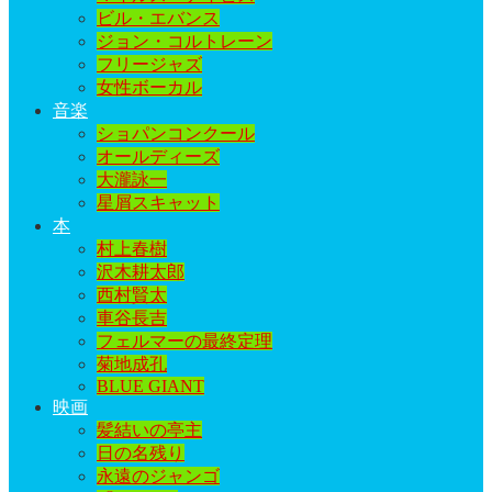
ビル・エバンス
ジョン・コルトレーン
フリージャズ
女性ボーカル
音楽
ショパンコンクール
オールディーズ
大瀧詠一
星屑スキャット
本
村上春樹
沢木耕太郎
西村賢太
車谷長吉
フェルマーの最終定理
菊地成孔
BLUE GIANT
映画
髪結いの亭主
日の名残り
永遠のジャンゴ