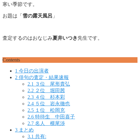
寒い季節です。
お題は「
雪の露天風呂
」
査定するのはおなじみ
夏井いつき
先生です。
Contents
1
今日の出演者
2
俳句の査定・結果速報
2.1
３位 尾形貴弘
2.2
２位 堀田茜
2.3
４位 杉本彩
2.4
５位 岩永徹也
2.5
１位 松岡充
2.6
特待生 中田喜子
2.7
名人 横尾渉
3
まとめ
3.1
共有: