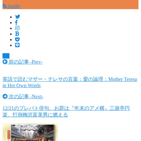
feedly
TV
前の記事 -
Prev
-
英語で読むマザー・テレサの言葉：愛の論理：Mother Teresa
in Her Own Words
次の記事 -
Next
-
12/21のプレバト俳句、お題は『年末のアメ横』三遊亭円
楽、打倒梅沢富美男に燃える