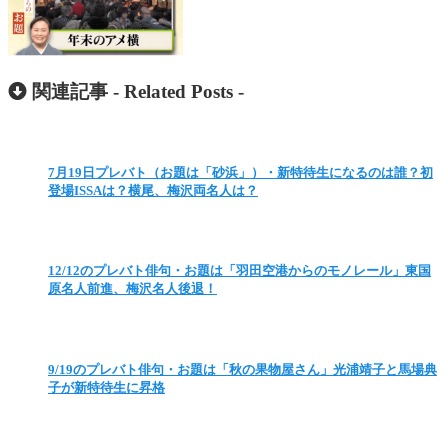
関連記事 -
Related Posts
-
7月19日プレバト（お題は「砂浜」）・新特待生になるのは誰？初
登場ISSAは？横尾、梅沢両名人は？
12/12のプレバト俳句・お題は「羽田空港からのモノレール」東国
原名人前進、梅沢名人後退！
9/19のプレバト俳句・お題は「秋の果物屋さん」光浦靖子と馬場典
子が新特待生に昇格