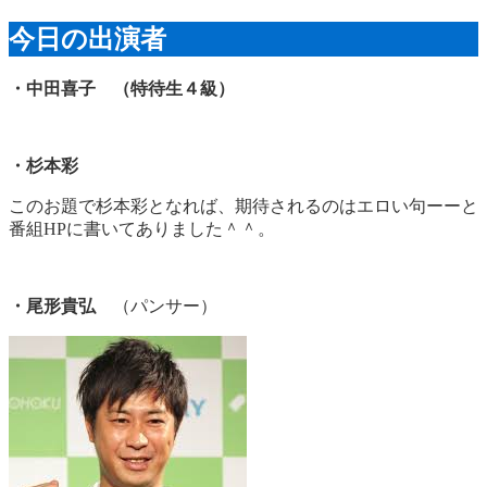
今日の出演者
・中田喜子 （特待生４級）
・杉本彩
このお題で杉本彩となれば、期待されるのはエロい句ーーと
番組HPに書いてありました＾＾。
・尾形貴弘
（パンサー）