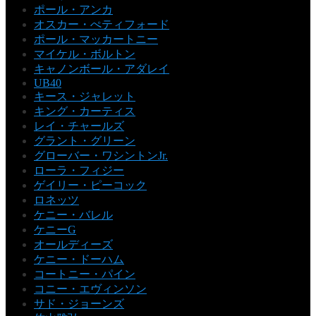
ポール・アンカ
オスカー・ぺティフォード
ポール・マッカートニー
マイケル・ボルトン
キャノンボール・アダレイ
UB40
キース・ジャレット
キング・カーティス
レイ・チャールズ
グラント・グリーン
グローバー・ワシントンJr.
ローラ・フィジー
ゲイリー・ピーコック
ロネッツ
ケニー・バレル
ケニーG
オールディーズ
ケニー・ドーハム
コートニー・パイン
コニー・エヴィンソン
サド・ジョーンズ