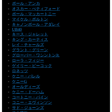
ポール・アンカ
オスカー・ぺティフォード
ポール・マッカートニー
マイケル・ボルトン
キャノンボール・アダレイ
UB40
キース・ジャレット
キング・カーティス
レイ・チャールズ
グラント・グリーン
グローバー・ワシントンJr.
ローラ・フィジー
ゲイリー・ピーコック
ロネッツ
ケニー・バレル
ケニーG
オールディーズ
ケニー・ドーハム
コートニー・パイン
コニー・エヴィンソン
サド・ジョーンズ