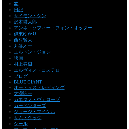
本
日記
サイモン・シン
沢木耕太郎
アンネ・ソフィー・フォン・オッター
伊東ゆかり
西村賢太
丸谷才一
エルトン・ジョン
映画
村上春樹
エルヴィス・コステロ
ブログ
BLUE GIANT
オーティス・レディング
大瀧詠一
カエタノ・ヴェローゾ
カーペンターズ
ジョージ・マイケル
サム・クック
シール