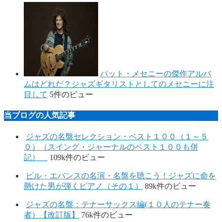
パット・メセニーの傑作アルバ
ムはどれだ？ジャズギタリストとしてのメセニーに注
目して
5件のビュー
当ブログの人気記事
ジャズの名盤セレクション・ベスト１００（１～５
０）（スイング・ジャーナルのベスト１００も併
記）
109k件のビュー
ビル・エバンスの名演・名盤を聴こう！ジャズに命を
懸けた男が弾くピアノ（その１）
89k件のビュー
ジャズの名盤：テナーサックス編(１０人のテナー奏
者）【改訂版】
76k件のビュー