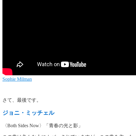
Sophie Milman
さて、最後です。
ジョニ・ミッチェル
〈Both Sides Now〉「青春の光と影」