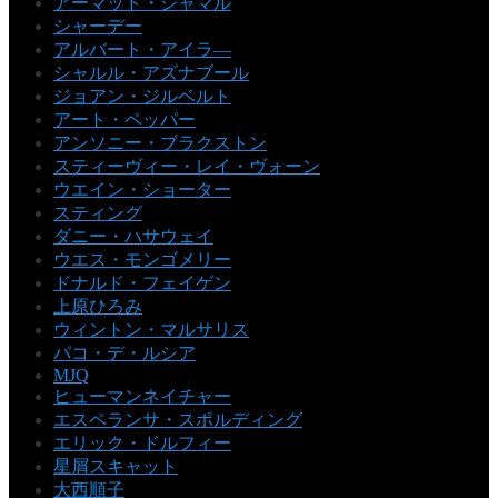
アーマッド・ジャマル
シャーデー
アルバート・アイラ―
シャルル・アズナブール
ジョアン・ジルベルト
アート・ペッパー
アンソニー・ブラクストン
スティーヴィー・レイ・ヴォーン
ウエイン・ショーター
スティング
ダニー・ハサウェイ
ウエス・モンゴメリー
ドナルド・フェイゲン
上原ひろみ
ウィントン・マルサリス
パコ・デ・ルシア
MJQ
ヒューマンネイチャー
エスペランサ・スポルディング
エリック・ドルフィー
星屑スキャット
大西順子