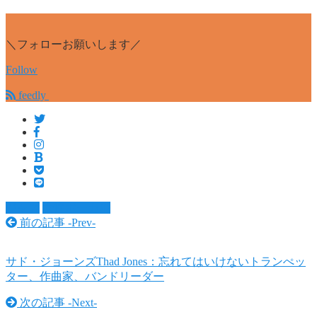
＼フォローお願いします／
Follow
feedly
ジャズ
女性ボーカル
前の記事 -
Prev
-
サド・ジョーンズThad Jones：忘れてはいけないトランぺッ
ター、作曲家、バンドリーダー
次の記事 -
Next
-