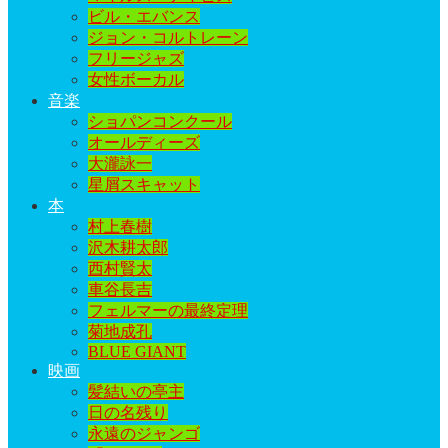
ビル・エバンス
ジョン・コルトレーン
フリージャズ
女性ボーカル
音楽
ショパンコンクール
オールディーズ
大瀧詠一
星屑スキャット
本
村上春樹
沢木耕太郎
西村賢太
車谷長吉
フェルマーの最終定理
菊地成孔
BLUE GIANT
映画
髪結いの亭主
日の名残り
永遠のジャンゴ