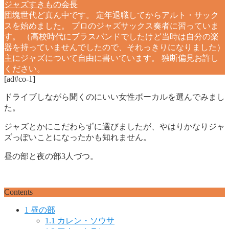
ジャズすきもの会長
団塊世代ど真ん中です。 定年退職してからアルト・サック
スを始めました。 プロのジャズサックス奏者に習っていま
す。 （高校時代にブラスバンドでしたけど当時は自分の楽
器を持っていませんでしたので、それっきりになりました）
主にジャズについて自由に書いています。 独断偏見お許し
ください。
[ad#co-1]
ドライブしながら聞くのにいい女性ボーカルを選んでみまし
た。
ジャズとかにこだわらずに選びましたが、やはりかなりジャ
ズっぽいことになったかも知れません。
昼の部と夜の部3人づつ。
Contents
1
昼の部
1.1
カレン・ソウサ