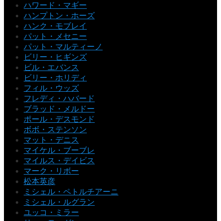
ハワード・マギー
ハンプトン・ホーズ
ハンク・モブレイ
パット・メセニー
パット・マルティーノ
ビリー・ヒギンズ
ビル・エバンス
ビリー・ホリディ
フィル・ウッズ
フレディ・ハバード
ブラッド・メルドー
ポール・デスモンド
ボボ・ステンソン
マット・デニス
マイケル・ブーブレ
マイルス・デイビス
マーク・リボー
松本英彦
ミシェル・ペトルチアーニ
ミシェル・ルグラン
ユッコ・ミラー