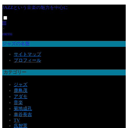
JAZZという音楽の魅力を中心に
×
menu
ジャズの名盤
サイトマップ
プロフィール
カテゴリー
ジャズ
鹿島茂
アダモ
音楽
菊地成孔
車谷長吉
TV
呉智英