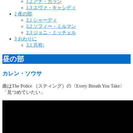
1.2
アナ・カラン
1.3
エヴァ・キャシディ
2
夜の部
2.1
シャーディ
2.2
ソフィー・ミルマン
2.3
ジョニ・ミッチェル
3
おわりに
3.1
共有:
昼の部
カレン・ソウサ
曲はThe Police （スティング）の〈Every Breath You Take〉
「見つめていたい」