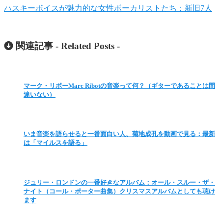
ハスキーボイスが魅力的な女性ボーカリストたち：新旧7人
関連記事 -
Related Posts
-
マーク・リボーMarc Ribotの音楽って何？（ギターであることは間
違いない）
いま音楽を語らせると一番面白い人、菊地成孔を動画で見る：最新
は「マイルスを語る」
ジュリー・ロンドンの一番好きなアルバム：オール・スルー・ザ・
ナイト（コール・ポーター曲集）クリスマスアルバムとしても聴け
ます