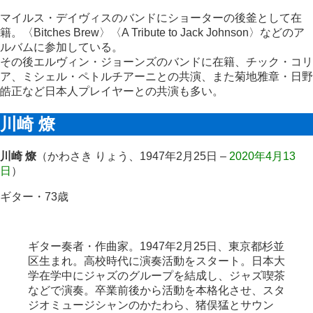
マイルス・デイヴィスのバンドにショーターの後釜として在
籍。〈Bitches Brew〉〈A Tribute to Jack Johnson〉などのア
ルバムに参加している。
その後エルヴィン・ジョーンズのバンドに在籍、チック・コリ
ア、ミシェル・ペトルチアーニとの共演、また菊地雅章・日野
皓正など日本人プレイヤーとの共演も多い。
川崎 燎
川崎 燎
（かわさき りょう、1947年2月25日 –
2020年4月13
日
）
ギター・73歳
ギター奏者・作曲家。1947年2月25日、東京都杉並
区生まれ。高校時代に演奏活動をスタート。日本大
学在学中にジャズのグループを結成し、ジャズ喫茶
などで演奏。卒業前後から活動を本格化させ、スタ
ジオミュージシャンのかたわら、猪俣猛とサウン