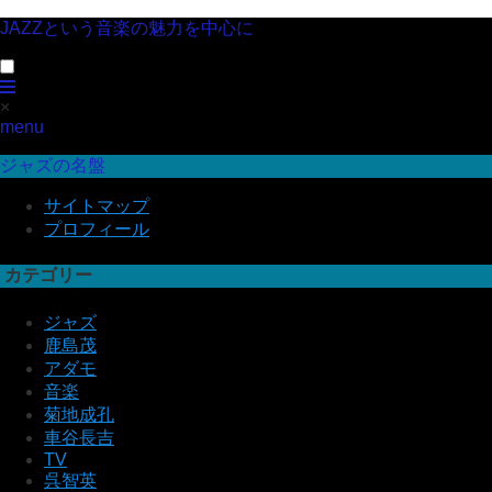
JAZZという音楽の魅力を中心に
×
menu
ジャズの名盤
サイトマップ
プロフィール
カテゴリー
ジャズ
鹿島茂
アダモ
音楽
菊地成孔
車谷長吉
TV
呉智英