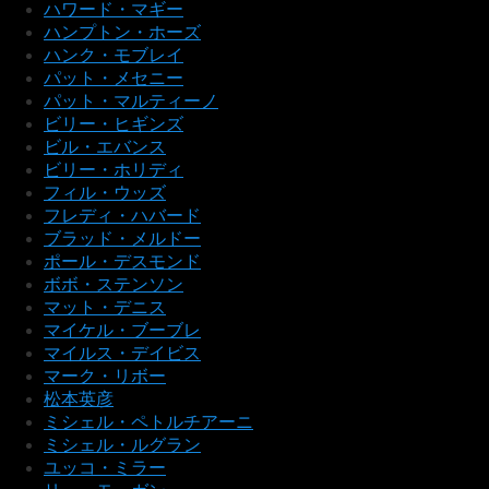
ハワード・マギー
ハンプトン・ホーズ
ハンク・モブレイ
パット・メセニー
パット・マルティーノ
ビリー・ヒギンズ
ビル・エバンス
ビリー・ホリディ
フィル・ウッズ
フレディ・ハバード
ブラッド・メルドー
ポール・デスモンド
ボボ・ステンソン
マット・デニス
マイケル・ブーブレ
マイルス・デイビス
マーク・リボー
松本英彦
ミシェル・ペトルチアーニ
ミシェル・ルグラン
ユッコ・ミラー