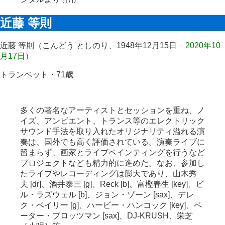
近藤 等則
近藤 等則（こんどう としのり、1948年12月15日 –
2020年10
月17日
）
トランペット・71歳
多くの著名なアーティストとセッションを重ね、ノ
イズ、アンビエント、トランス等のエレクトリック
サウンド手法を取り入れたオリジナリティ溢れる演
奏は、国外でも高く評価されている。演奏ライブに
留まらず、画家とライブペインティングを行うなど
プロジェクトなども精力的に進めた。なお、参加し
たライブやレコーディングは膨大であり、山木秀
夫 [dr]、酒井泰三 [g]、Reck [b]、富樫春生 [key]、ビ
ル・ラズウェル [b]、ジョン・ゾーン [sax]、デレ
ク・ベイリー [g]、ハービー・ハンコック [key]、ペ
ーター・ブロッツマン [sax]、DJ-KRUSH、栄芝