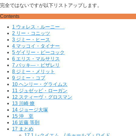
完全ではないですが以下リストアップします。
Contents
1
ウォレス・ルーニー
2
リー・コニッツ
3
ジミー・ヒース
4
マッコイ・タイナー
5
ゲイリー・ピーコック
6
エリス・マルサリス
7
バッキ―・ピザレリ
8
ジミー・メリット
9
ジミー・コブ
10
ヘンリー・グライムス
11
ジュゼッピ・ローガン
12
スティーヴ・グロスマン
13
川崎 燎
14
ジョージ大塚
15
沖 至
16
近藤 等則
17
まとめ
17.1
レクイエム / チャールズ・ロイド