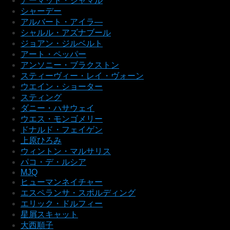
アーマッド・ジャマル
シャーデー
アルバート・アイラ―
シャルル・アズナブール
ジョアン・ジルベルト
アート・ペッパー
アンソニー・ブラクストン
スティーヴィー・レイ・ヴォーン
ウエイン・ショーター
スティング
ダニー・ハサウェイ
ウエス・モンゴメリー
ドナルド・フェイゲン
上原ひろみ
ウィントン・マルサリス
パコ・デ・ルシア
MJQ
ヒューマンネイチャー
エスペランサ・スポルディング
エリック・ドルフィー
星屑スキャット
大西順子