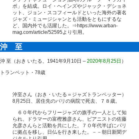
ボ」を結成。ロイ・ヘインズやジャック・デショネ
ット、ジョン・スコフィールドといった海外の著名
ジャズ・ミュージシャンとも活動をともにするな
ど、国内外でも活躍した。⇒https://www.arban-
mag.com/article/52595より引用。
沖 至
沖
至（おき いたる、1941年9月10日 –
2020年8月25日
）
トランペット・78歳
沖至さん（おき・いたる＝ジャズトランペッター）
8月25日、居住先のパリの病院で死去、７８歳。
６０年代からフリージャズの旗手の一人として知
られ、ドラマーの富樫雅彦さん、ピアニストの佐藤
允彦さんらと活動を共にした。７０年代半ばにパリ
に拠点を移し、日仏を行き来した。－－朝日新聞デ
ジタルより引用