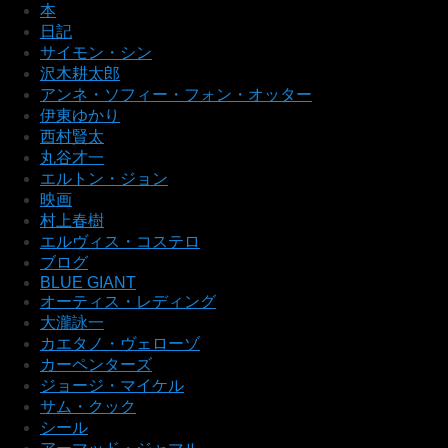
本
日記
サイモン・シン
沢木耕太郎
アンネ・ソフィー・フォン・オッター
伊東ゆかり
西村賢太
丸谷才一
エルトン・ジョン
映画
村上春樹
エルヴィス・コステロ
ブログ
BLUE GIANT
オーティス・レディング
大瀧詠一
カエタノ・ヴェローゾ
カーペンターズ
ジョージ・マイケル
サム・クック
シール