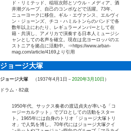
ド・リミテッド、稲垣次郎とソウル・メディア、酒
井潮グループ、自己のコンボなどで活躍。73年、
ニューヨークに移住。ギル・エヴァンス、エルヴィ
ン・ジョーンズ、チコ・ハミルトンらのバンドで各
数年以上にわたり、レギュラーメンバーとして在
籍・共演し、アメリカで演奏する日本人ミュージシ
ャンとしての名声を確立。現在は北ヨーロッパのエ
ストニアを拠点に活動中。⇒https://www.arban-
mag.com/article/4169より引用
ジョージ大塚
ジョージ大塚
（1937年4月1日－
2020年3月10日
）
ドラム・82歳
1950年代、サックス奏者の渡辺貞夫が率いる「コ
ージーカルテット」でプロとしての活動をスター
ト。1965年には自身のトリオ「ジョージ大塚トリ
オ」で人気を博し、70年代にはジョージ大塚クイ
ンテットやフュージョン指向のグループ「マラカイ