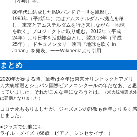
［小唄］等。
80年代に結成したIMAバンドで一世を風靡し、
1993年（平成5年）にはアムステルダムへ拠点を移
し、東京とアムステルダムを行き来しながら「地球
を吹く」プロジェクトに取り組む。2012年（平成
24年）より日本を活動拠点とし、翌2013年（平成
25年）、ドキュメンタリー映画『地球を吹く in
Japan』を発表。ーーWikipediaより引用
まとめ
2020年が始まる時、筆者は今年は東京オリンピックとアメリ
カ大統領選とショパン国際ピアノコンクールの年だなあ、と思
っていました。それがこんな年になろうとは。
（米大統領選以外
は延期となりました）
コロナ死もありましたが、ジャズメンの訃報も例年より多く感
じました。
●ジャズでは他にも
ライル・メイズ（66歳・ピアノ、シンセサイザー）