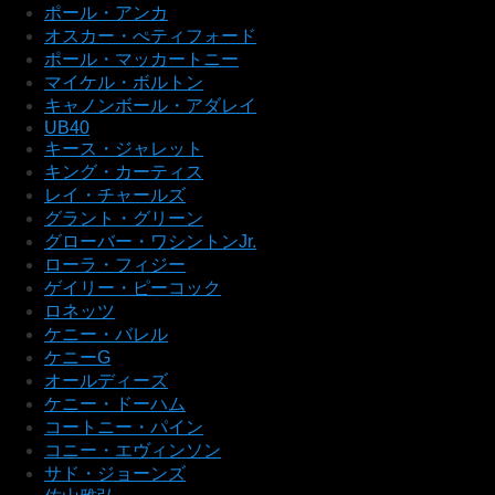
ポール・アンカ
オスカー・ぺティフォード
ポール・マッカートニー
マイケル・ボルトン
キャノンボール・アダレイ
UB40
キース・ジャレット
キング・カーティス
レイ・チャールズ
グラント・グリーン
グローバー・ワシントンJr.
ローラ・フィジー
ゲイリー・ピーコック
ロネッツ
ケニー・バレル
ケニーG
オールディーズ
ケニー・ドーハム
コートニー・パイン
コニー・エヴィンソン
サド・ジョーンズ