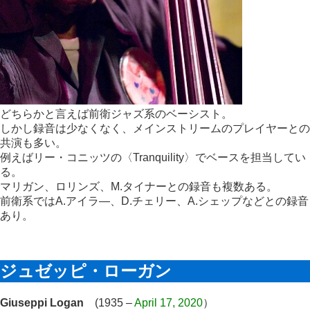
どちらかと言えば前衛ジャズ系のベーシスト。
しかし録音は少なくなく、メインストリームのプレイヤーとの
共演も多い。
例えばリー・コニッツの〈Tranquility〉でベースを担当してい
る。
マリガン、ロリンズ、M.タイナーとの録音も複数ある。
前衛系ではA.アイラ―、D.チェリー、A.シェップなどとの録音
あり。
ジュゼッピ・ローガン
Giuseppi Logan
(1935 –
April 17, 2020
）