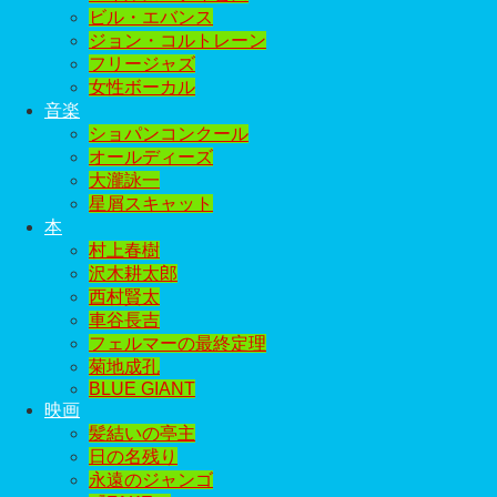
ビル・エバンス
ジョン・コルトレーン
フリージャズ
女性ボーカル
音楽
ショパンコンクール
オールディーズ
大瀧詠一
星屑スキャット
本
村上春樹
沢木耕太郎
西村賢太
車谷長吉
フェルマーの最終定理
菊地成孔
BLUE GIANT
映画
髪結いの亭主
日の名残り
永遠のジャンゴ