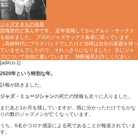
ジャズすきもの会長
団塊世代ど真ん中です。 定年退職してからアルト・サックス
を始めました。 プロのジャズサックス奏者に習っています。
（高校時代にブラスバンドでしたけど当時は自分の楽器を持っ
ていませんでしたので、それっきりになりました） 主にジャ
ズについて自由に書いています。 独断偏見お許しください。
[ad#co-1]
2020年という特別な年。
訃報が続きました。
ジャズ・ミュージシャン
の死亡の情報も次々に入りました。
まだあと1か月を残していますが、既に分かっただけでもかな
りの数のジャズメンが亡くなっています。
うち、6名がコロナ感染による死であることが報道されていま
す。