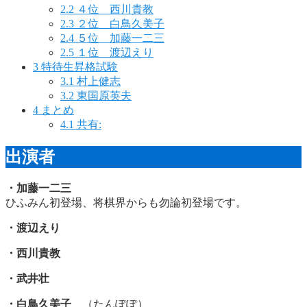
2.2
４位 西川貴教
2.3
２位 白鳥久美子
2.4
５位 加藤一二三
2.5
１位 渡辺えり
3
特待生昇格試験
3.1
村上健志
3.2
東国原英夫
4
まとめ
4.1
共有:
出演者
・加藤一二三
ひふみん初登場、将棋界からも勿論初登場です。
・渡辺えり
・西川貴教
・武井壮
・白鳥久美子
（たんぽぽ）