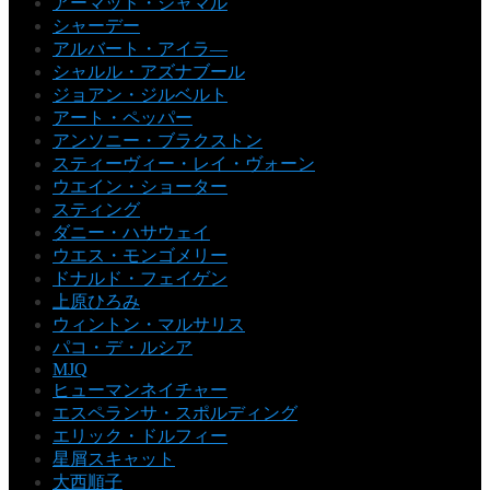
アーマッド・ジャマル
シャーデー
アルバート・アイラ―
シャルル・アズナブール
ジョアン・ジルベルト
アート・ペッパー
アンソニー・ブラクストン
スティーヴィー・レイ・ヴォーン
ウエイン・ショーター
スティング
ダニー・ハサウェイ
ウエス・モンゴメリー
ドナルド・フェイゲン
上原ひろみ
ウィントン・マルサリス
パコ・デ・ルシア
MJQ
ヒューマンネイチャー
エスペランサ・スポルディング
エリック・ドルフィー
星屑スキャット
大西順子