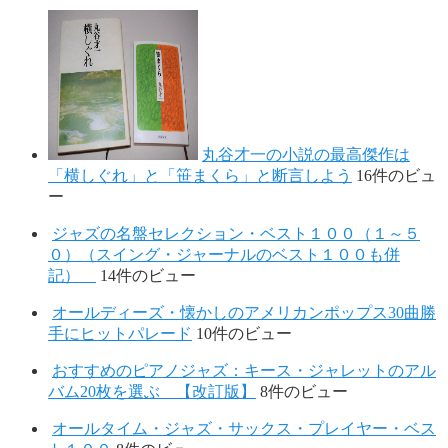
丸谷才一の小説の最高傑作は
「横しぐれ」と「笹まくら」と断言しよう
16件のビュ
ー
ジャズの名盤セレクション・ベスト１００（１～５
０）（スイング・ジャーナルのベスト１００も併
記）
14件のビュー
オールディーズ・懐かしのアメリカンポップス30曲勝
手にヒットパレード
10件のビュー
おすすめのピアノジャズ：キース・ジャレットのアル
バム20枚を選ぶ 【改訂版】
8件のビュー
オールタイム・ジャズ・サックス・プレイヤー・ベス