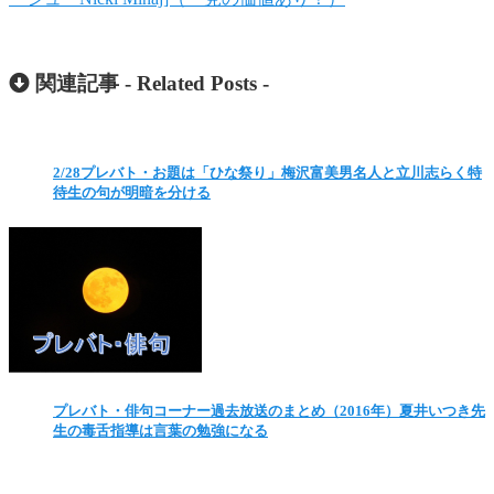
関連記事 -
Related Posts
-
2/28プレバト・お題は「ひな祭り」梅沢富美男名人と立川志らく特
待生の句が明暗を分ける
プレバト・俳句コーナー過去放送のまとめ（2016年）夏井いつき先
生の毒舌指導は言葉の勉強になる