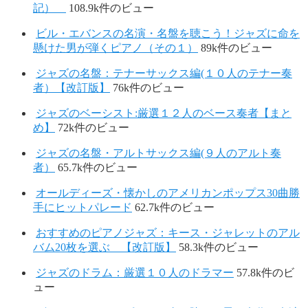
記）
108.9k件のビュー
ビル・エバンスの名演・名盤を聴こう！ジャズに命を
懸けた男が弾くピアノ（その１）
89k件のビュー
ジャズの名盤：テナーサックス編(１０人のテナー奏
者）【改訂版】
76k件のビュー
ジャズのベーシスト:厳選１２人のベース奏者【まと
め】
72k件のビュー
ジャズの名盤・アルトサックス編(９人のアルト奏
者）
65.7k件のビュー
オールディーズ・懐かしのアメリカンポップス30曲勝
手にヒットパレード
62.7k件のビュー
おすすめのピアノジャズ：キース・ジャレットのアル
バム20枚を選ぶ 【改訂版】
58.3k件のビュー
ジャズのドラム：厳選１０人のドラマー
57.8k件のビ
ュー