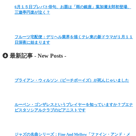
6月１５日プレバト俳句、お題は「雨の銀座」葉加瀬太郎初登場、
三遊亭円楽が泣く？
フルーツ宅配便：デリヘル業界を描くテレ東の新ドラマが１月１１
日深夜に始まります
最新記事 -
New Posts
-
ブライアン・ウィルソン（ビーチボーイズ）が死んじゃいました
ルーベン・ゴンザレスというプレイヤーを知っていますか？ブエナ
ビスタソシアルクラブのピアニストです
ジャズの名曲シリーズ：Fine And Mellow「ファイン・アンド・メ