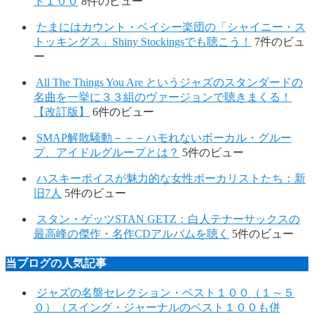
ト１００
8件のビュー
たまにはカウント・ベイシー楽団の「シャイニー・ス
トッキングス」Shiny Stockingsでも聴こう！
7件のビュ
ー
All The Things You Are というジャズのスタンダードの
名曲を一挙に３３組のヴァージョンで聴きまくる！
【改訂版】
6件のビュー
SMAP解散騒動－－－ハモれないボーカル・グルー
プ、アイドルグループとは？
5件のビュー
ハスキーボイスが魅力的な女性ボーカリストたち：新
旧7人
5件のビュー
スタン・ゲッツSTAN GETZ：白人テナーサックスの
最高峰の傑作・名作CDアルバムを聴く
5件のビュー
当ブログの人気記事
ジャズの名盤セレクション・ベスト１００（１～５
０）（スイング・ジャーナルのベスト１００も併