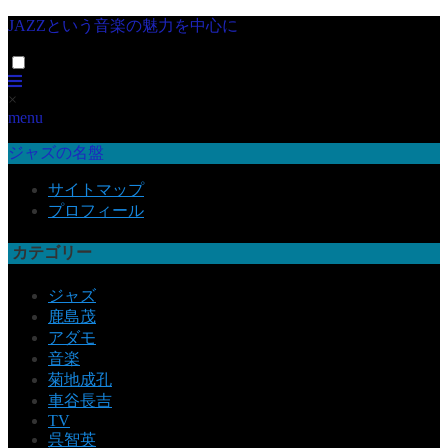
JAZZという音楽の魅力を中心に
×
menu
ジャズの名盤
サイトマップ
プロフィール
カテゴリー
ジャズ
鹿島茂
アダモ
音楽
菊地成孔
車谷長吉
TV
呉智英