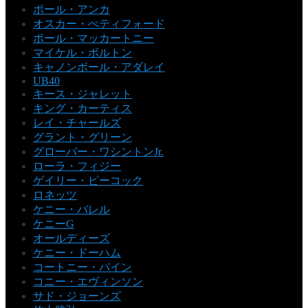
ポール・アンカ
オスカー・ぺティフォード
ポール・マッカートニー
マイケル・ボルトン
キャノンボール・アダレイ
UB40
キース・ジャレット
キング・カーティス
レイ・チャールズ
グラント・グリーン
グローバー・ワシントンJr.
ローラ・フィジー
ゲイリー・ピーコック
ロネッツ
ケニー・バレル
ケニーG
オールディーズ
ケニー・ドーハム
コートニー・パイン
コニー・エヴィンソン
サド・ジョーンズ