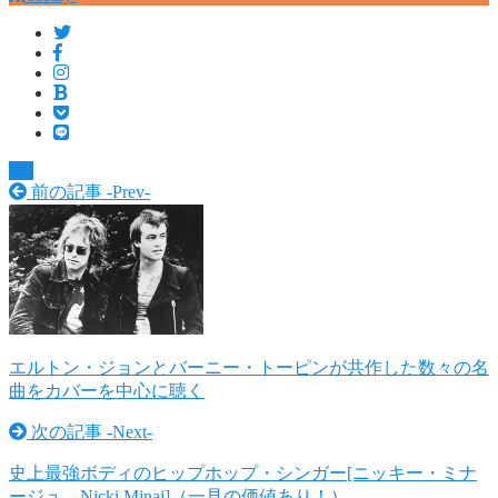
TV
前の記事 -
Prev
-
エルトン・ジョンとバーニー・トーピンが共作した数々の名
曲をカバーを中心に聴く
次の記事 -
Next
-
史上最強ボディのヒップホップ・シンガー[ニッキー・ミナ
ージュ Nicki Minaj]（一見の価値あり！）