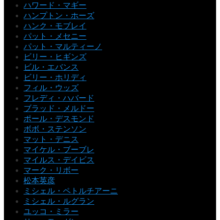
ハワード・マギー
ハンプトン・ホーズ
ハンク・モブレイ
パット・メセニー
パット・マルティーノ
ビリー・ヒギンズ
ビル・エバンス
ビリー・ホリディ
フィル・ウッズ
フレディ・ハバード
ブラッド・メルドー
ポール・デスモンド
ボボ・ステンソン
マット・デニス
マイケル・ブーブレ
マイルス・デイビス
マーク・リボー
松本英彦
ミシェル・ペトルチアーニ
ミシェル・ルグラン
ユッコ・ミラー