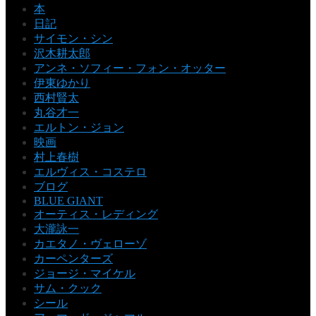
本
日記
サイモン・シン
沢木耕太郎
アンネ・ソフィー・フォン・オッター
伊東ゆかり
西村賢太
丸谷才一
エルトン・ジョン
映画
村上春樹
エルヴィス・コステロ
ブログ
BLUE GIANT
オーティス・レディング
大瀧詠一
カエタノ・ヴェローゾ
カーペンターズ
ジョージ・マイケル
サム・クック
シール