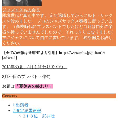
ジャズすきもの会長
団塊世代ど真ん中です。 定年退職してからアルト・サック
スを始めました。 プロのジャズサックス奏者に習っていま
す。 （高校時代にブラスバンドでしたけど当時は自分の楽
器を持っていませんでしたので、それっきりになりました）
主にジャズについて自由に書いています。 独断偏見お許し
ください。
【全ての画像は番組HPより引用】https://www.mbs.jp/p-battle/
[ad#co-1]
2018年の夏、8月も終わりですね。
8月30日のプレバト・俳句
お題は
「夏休みの終わり」
Contents
1
出演者
2
査定結果速報
2.1
３位 武井壮