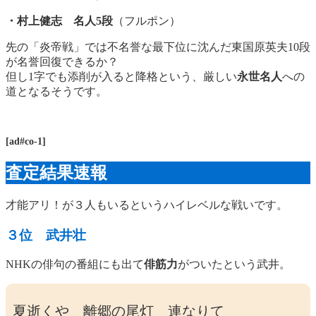
・村上健志
名人5段
（フルポン）
先の「炎帝戦」では不名誉な最下位に沈んだ東国原英夫10段
が名誉回復できるか？
但し1字でも添削が入ると降格という、厳しい
永世名人
への
道となるそうです。
[ad#co-1]
査定結果速報
才能アリ！が３人もいるというハイレベルな戦いです。
３位 武井壮
NHKの俳句の番組にも出て
俳筋力
がついたという武井。
夏逝くや 離郷の尾灯 連なりて