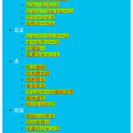
ビル・エバンス
ジョン・コルトレーン
フリージャズ
女性ボーカル
音楽
ショパンコンクール
オールディーズ
大瀧詠一
星屑スキャット
本
村上春樹
沢木耕太郎
西村賢太
車谷長吉
フェルマーの最終定理
菊地成孔
BLUE GIANT
映画
髪結いの亭主
日の名残り
永遠のジャンゴ