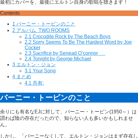
最初にカバーを、最後にエルトン自身の歌唱を聴きます！
Contents
1
バーニー・トーピンのこと
2
アルバム TWO ROOMS
2.1
Crocodile Rock by The Beach Boys
2.2
Sorry Seems To Be The Hardest Word by Joe
Cocker
2.3
Sacrifice by Senead O’connor
2.4
Tonight by George Michael
3
エルトン・ジョン
3.1
Your Song
4
まとめ
4.1
共有:
バーニー・トーピンのこと
余りにも有名なEJに対して、バーニー・トーピン(1950～）は
謂わば陰の存在だったので、知らない人も多いかもしれませ
ん。
しかし、
「バーニーなくして、エルトン・ジョンはまず存在し