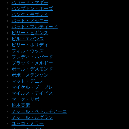
ハワード・マギー
ハンプトン・ホーズ
ハンク・モブレイ
パット・メセニー
パット・マルティーノ
ビリー・ヒギンズ
ビル・エバンス
ビリー・ホリディ
フィル・ウッズ
フレディ・ハバード
ブラッド・メルドー
ポール・デスモンド
ボボ・ステンソン
マット・デニス
マイケル・ブーブレ
マイルス・デイビス
マーク・リボー
松本英彦
ミシェル・ペトルチアーニ
ミシェル・ルグラン
ユッコ・ミラー