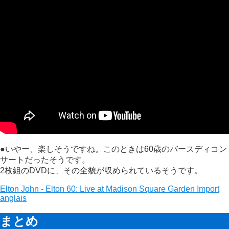
●いやー、楽しそうですね。このときは60歳のバースディコン
サートだったそうです。
2枚組のDVDに、その全貌が収められているそうです。
Elton John - Elton 60: Live at Madison Square Garden Import
anglais
まとめ