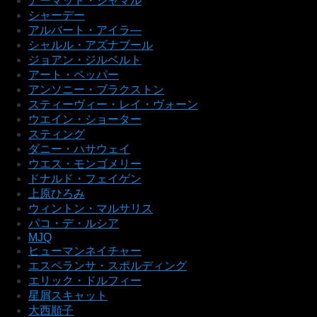
アーマッド・ジャマル
シャーデー
アルバート・アイラ―
シャルル・アズナブール
ジョアン・ジルベルト
アート・ペッパー
アンソニー・ブラクストン
スティーヴィー・レイ・ヴォーン
ウエイン・ショーター
スティング
ダニー・ハサウェイ
ウエス・モンゴメリー
ドナルド・フェイゲン
上原ひろみ
ウィントン・マルサリス
パコ・デ・ルシア
MJQ
ヒューマンネイチャー
エスペランサ・スポルディング
エリック・ドルフィー
星屑スキャット
大西順子