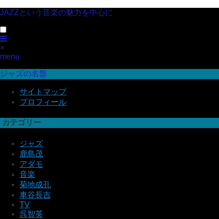
JAZZという音楽の魅力を中心に
×
menu
ジャズの名盤
サイトマップ
プロフィール
カテゴリー
ジャズ
鹿島茂
アダモ
音楽
菊地成孔
車谷長吉
TV
呉智英