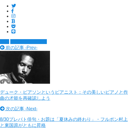
音楽
エルトン・ジョン
前の記事 -
Prev
-
デューク・ピアソンというピアニスト：その美しいピアノと作
曲の才能を再確認しよう
次の記事 -
Next
-
8/30プレバト俳句・お題は「夏休みの終わり」・フルポン村上
と東国原がともに昇格