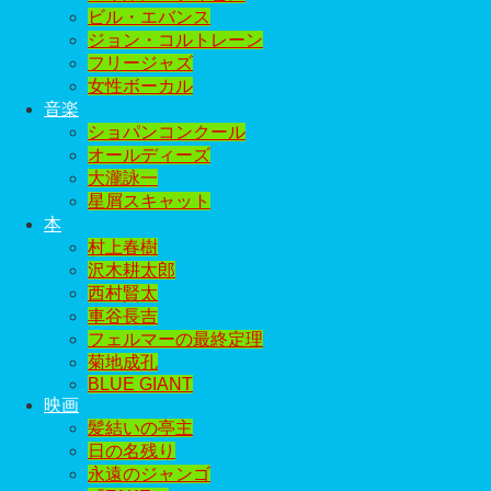
ビル・エバンス
ジョン・コルトレーン
フリージャズ
女性ボーカル
音楽
ショパンコンクール
オールディーズ
大瀧詠一
星屑スキャット
本
村上春樹
沢木耕太郎
西村賢太
車谷長吉
フェルマーの最終定理
菊地成孔
BLUE GIANT
映画
髪結いの亭主
日の名残り
永遠のジャンゴ