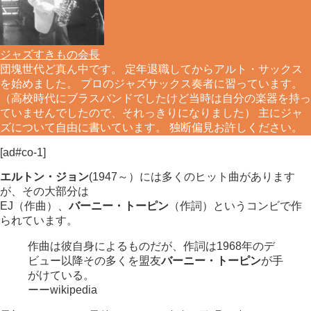
ジャズすきもの会長
団塊世代ど真ん中です。 定年退職してからアルト・サックス
を始めました。 プロのジャズサックス奏者に習っています。
（高校時代にブラスバンドでしたけど当時は自分の楽器を持っ
ていませんでしたので、それっきりになりました） 主にジャ
ズについて自由に書いています。 独断偏見お許しください。
[ad#co-1]
エルトン・ジョン
(1947～）には多くのヒット曲があります
が、その大部分は
EJ（作曲）、
バーニー・トーピン
（作詞）というコンビで作
られています。
作曲は彼自身によるものだが、作詞は1968年のデ
ビュー以降その多くを盟友
バーニー・トーピン
が手
がけている。
ーーwikipedia