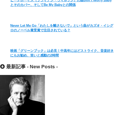
ビーチボーイズ（ブライアン・ウィルソン）の曲Don’t Worry Baby
とそのカバー、そしてBe My Babyとの関係
Never Let Me Go「わたしを離さないで」という曲がカズオ・イシグ
ロのノーベル賞受賞で注目されている？
映画「グリーンブック」は必見！中高年にはどストライク、音楽好き
にもお勧め、笑いと感動の2時間
最新記事 -
New Posts
-