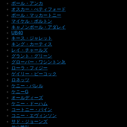
ポール・アンカ
オスカー・ぺティフォード
ポール・マッカートニー
マイケル・ボルトン
キャノンボール・アダレイ
UB40
キース・ジャレット
キング・カーティス
レイ・チャールズ
グラント・グリーン
グローバー・ワシントンJr.
ローラ・フィジー
ゲイリー・ピーコック
ロネッツ
ケニー・バレル
ケニーG
オールディーズ
ケニー・ドーハム
コートニー・パイン
コニー・エヴィンソン
サド・ジョーンズ