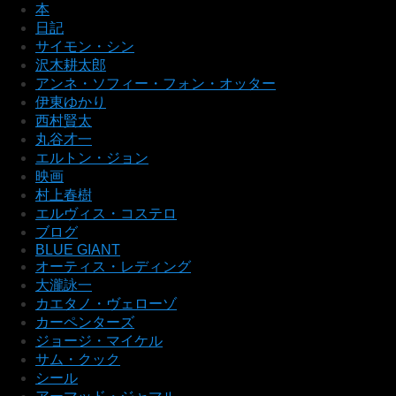
本
日記
サイモン・シン
沢木耕太郎
アンネ・ソフィー・フォン・オッター
伊東ゆかり
西村賢太
丸谷才一
エルトン・ジョン
映画
村上春樹
エルヴィス・コステロ
ブログ
BLUE GIANT
オーティス・レディング
大瀧詠一
カエタノ・ヴェローゾ
カーペンターズ
ジョージ・マイケル
サム・クック
シール