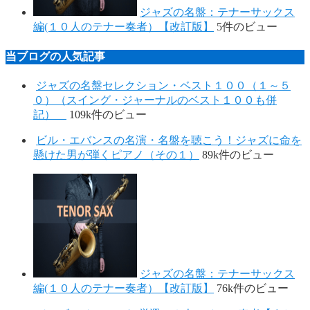
ジャズの名盤：テナーサックス
編(１０人のテナー奏者）【改訂版】
5件のビュー
当ブログの人気記事
ジャズの名盤セレクション・ベスト１００（１～５
０）（スイング・ジャーナルのベスト１００も併
記）
109k件のビュー
ビル・エバンスの名演・名盤を聴こう！ジャズに命を
懸けた男が弾くピアノ（その１）
89k件のビュー
ジャズの名盤：テナーサックス
編(１０人のテナー奏者）【改訂版】
76k件のビュー