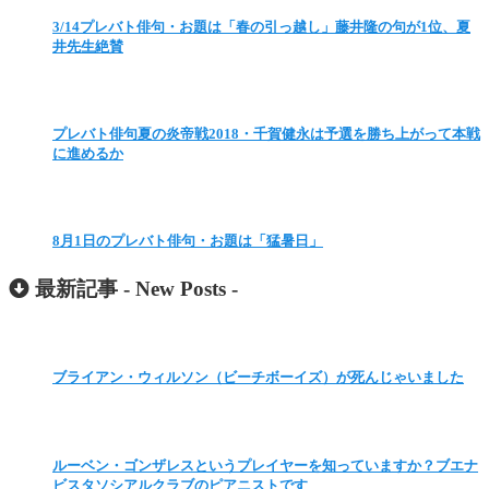
3/14プレバト俳句・お題は「春の引っ越し」藤井隆の句が1位、夏
井先生絶賛
プレバト俳句夏の炎帝戦2018・千賀健永は予選を勝ち上がって本戦
に進めるか
8月1日のプレバト俳句・お題は「猛暑日」
最新記事 -
New Posts
-
ブライアン・ウィルソン（ビーチボーイズ）が死んじゃいました
ルーベン・ゴンザレスというプレイヤーを知っていますか？ブエナ
ビスタソシアルクラブのピアニストです