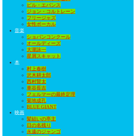
ビル・エバンス
ジョン・コルトレーン
フリージャズ
女性ボーカル
音楽
ショパンコンクール
オールディーズ
大瀧詠一
星屑スキャット
本
村上春樹
沢木耕太郎
西村賢太
車谷長吉
フェルマーの最終定理
菊地成孔
BLUE GIANT
映画
髪結いの亭主
日の名残り
永遠のジャンゴ