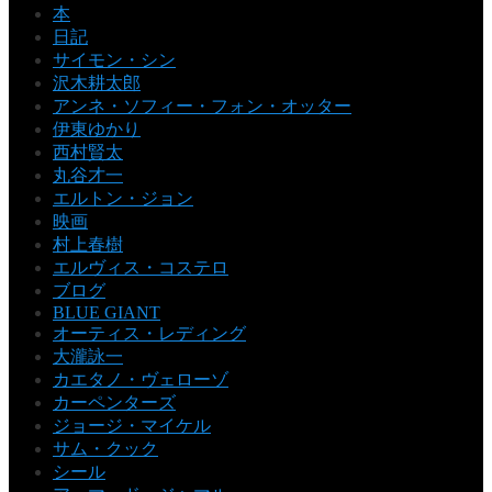
本
日記
サイモン・シン
沢木耕太郎
アンネ・ソフィー・フォン・オッター
伊東ゆかり
西村賢太
丸谷才一
エルトン・ジョン
映画
村上春樹
エルヴィス・コステロ
ブログ
BLUE GIANT
オーティス・レディング
大瀧詠一
カエタノ・ヴェローゾ
カーペンターズ
ジョージ・マイケル
サム・クック
シール