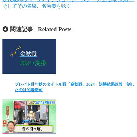
そしてその名盤、名演奏を聴く
関連記事 -
Related Posts
-
プレバト俳句秋のタイトル戦「金秋戦」2024・決勝結果速報 制し
たのは的場浩司