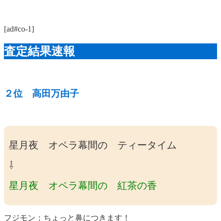
[ad#co-1]
査定結果速報
２位 高田万由子
星月夜 オペラ幕間の ティータイム
⇩
星月夜 オペラ幕間の 紅茶の香
フジモン：ちょっと鼻につきます！