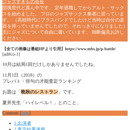
ジャズすきもの会長
団塊世代ど真ん中です。 定年退職してからアルト・サック
スを始めました。 プロのジャズサックス奏者に習っていま
す。 （高校時代にブラスバンドでしたけど当時は自分の楽
器を持っていませんでしたので、それっきりになりました）
主にジャズについて自由に書いています。 独断偏見お許し
ください。
【全ての画像は番組HPより引用】https://www.mbs.jp/p-battle/
[ad#co-1]
10月は結局1回だけしかありませんでしたね。
11月1日（2018）の
プレバト・俳句の才能査定ランキング
お題は「
晩秋のレストラン
」です。
夏井先生「ハイレベル！」とのこと。
Contents
[
hide
]
1
出演者
2
査定結果速報