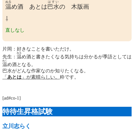
ぬる
はすい
温
め酒 あとは
巴水
の 木版画
⇩
直しなし
片岡：好きなことを書いただけ。
ぬる
先生：
温
め酒と書きたくなる気持ちは分かるが季語としては
ぬく
温
め酒となる。
巴水がどんな作家なのか知りたくなる。
「
あとは
」が素晴らしい。
粋です。
[ad#co-1]
特待生昇格試験
立川志らく