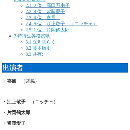
2.1
２位 高田万由子
2.2
３位 皆藤愛子
2.3
４位 嘉風
2.4
５位 江上敬子 （ニッチェ）
2.5
１位 片岡鶴太郎
3
特待生昇格試験
3.1
立川志らく
3.2
藤本敏史
3.3
共有:
出演者
・嘉風
（関脇）
・江上敬子
（ニッチェ）
・片岡鶴太郎
・皆藤愛子