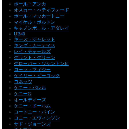
ポール・アンカ
オスカー・ぺティフォード
ポール・マッカートニー
マイケル・ボルトン
キャノンボール・アダレイ
UB40
キース・ジャレット
キング・カーティス
レイ・チャールズ
グラント・グリーン
グローバー・ワシントンJr.
ローラ・フィジー
ゲイリー・ピーコック
ロネッツ
ケニー・バレル
ケニーG
オールディーズ
ケニー・ドーハム
コートニー・パイン
コニー・エヴィンソン
サド・ジョーンズ