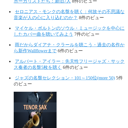
ボーカリストたち：新旧7人
8件のビュー
セロニアス・モンクの名盤を聴く：何故その不思議な
音楽が人の心に入り込むのか？
8件のビュー
マイケル・ボルトンのソウル・ミュージックを中心に
したカバー曲を聴いてみよう
7件のビュー
雨だからダイアナ・クラールを聴こう・過去の名作か
ら新作Wallflowerまで
6件のビュー
アルバート・アイラー：先天性フリージャズ・サック
ス奏者の名盤5枚を聴く
6件のビュー
ジャズの名盤セレクション・101～150位(more 50)
5件
のビュー