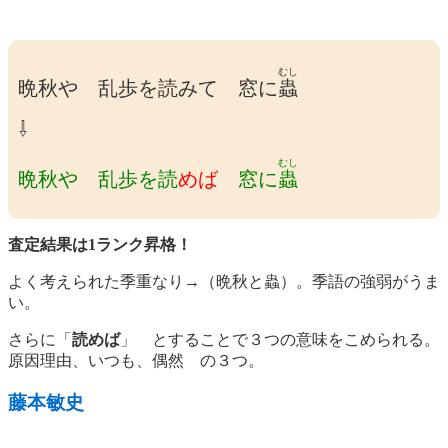
むし
晩秋や 乱歩を読みて 窓に
蟲
⇩
むし
晩秋や 乱歩を読
めば
窓に
蟲
査定結果は1ランク昇格！
よく考えられた季重なり→（晩秋と蟲）。季語の強弱がうま
い。
さらに「
読めば
」 とすることで３つの意味をこめられる。
原因理由、いつも、偶然 の３つ。
藤本敏史