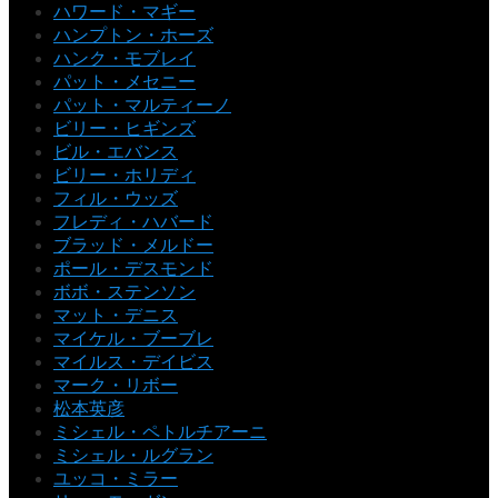
ハワード・マギー
ハンプトン・ホーズ
ハンク・モブレイ
パット・メセニー
パット・マルティーノ
ビリー・ヒギンズ
ビル・エバンス
ビリー・ホリディ
フィル・ウッズ
フレディ・ハバード
ブラッド・メルドー
ポール・デスモンド
ボボ・ステンソン
マット・デニス
マイケル・ブーブレ
マイルス・デイビス
マーク・リボー
松本英彦
ミシェル・ペトルチアーニ
ミシェル・ルグラン
ユッコ・ミラー