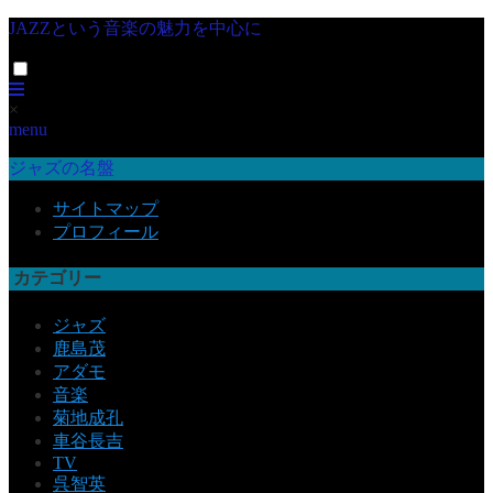
JAZZという音楽の魅力を中心に
×
menu
ジャズの名盤
サイトマップ
プロフィール
カテゴリー
ジャズ
鹿島茂
アダモ
音楽
菊地成孔
車谷長吉
TV
呉智英