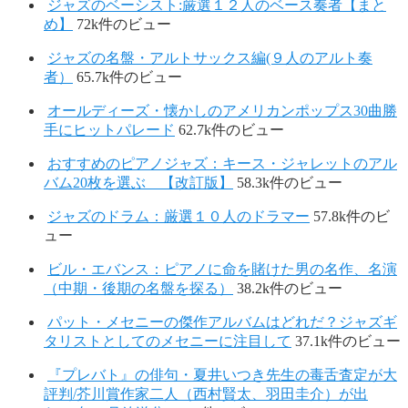
ジャズのベーシスト:厳選１２人のベース奏者【まと
め】
72k件のビュー
ジャズの名盤・アルトサックス編(９人のアルト奏
者）
65.7k件のビュー
オールディーズ・懐かしのアメリカンポップス30曲勝
手にヒットパレード
62.7k件のビュー
おすすめのピアノジャズ：キース・ジャレットのアル
バム20枚を選ぶ 【改訂版】
58.3k件のビュー
ジャズのドラム：厳選１０人のドラマー
57.8k件のビ
ュー
ビル・エバンス：ピアノに命を賭けた男の名作、名演
（中期・後期の名盤を探る）
38.2k件のビュー
パット・メセニーの傑作アルバムはどれだ？ジャズギ
タリストとしてのメセニーに注目して
37.1k件のビュー
『プレバト』の俳句・夏井いつき先生の毒舌査定が大
評判/芥川賞作家二人（西村賢太、羽田圭介）が出