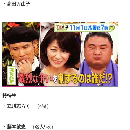
・高田万由子
特待生
・立川志らく
（4級）
・藤本敏史
（名人9段）