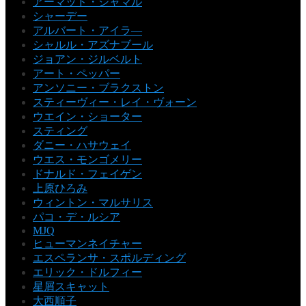
アーマッド・ジャマル
シャーデー
アルバート・アイラ―
シャルル・アズナブール
ジョアン・ジルベルト
アート・ペッパー
アンソニー・ブラクストン
スティーヴィー・レイ・ヴォーン
ウエイン・ショーター
スティング
ダニー・ハサウェイ
ウエス・モンゴメリー
ドナルド・フェイゲン
上原ひろみ
ウィントン・マルサリス
パコ・デ・ルシア
MJQ
ヒューマンネイチャー
エスペランサ・スポルディング
エリック・ドルフィー
星屑スキャット
大西順子