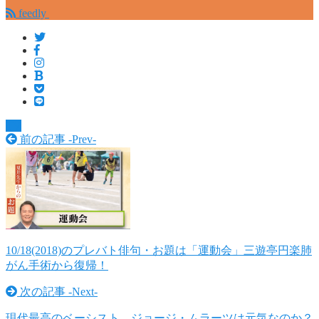
feedly
TV
前の記事 -
Prev
-
10/18(2018)のプレバト俳句・お題は「運動会」三遊亭円楽肺
がん手術から復帰！
次の記事 -
Next
-
現代最高のベーシスト、ジョージ・ムラーツは元気なのか？