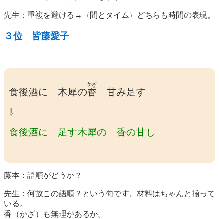
先生：重複を避ける→（間とタイム）どちらも時間の表現。
３位 皆藤愛子
かざ
食後酒に 木犀の
香
甘み足す
⇩
食後酒に 足す木犀の 香の甘し
藤本：語順がどうか？
先生：何故この語順？という句です。材料はちゃんと揃って
いる。
香（かざ）も無理があるか。