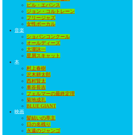
ビル・エバンス
ジョン・コルトレーン
フリージャズ
女性ボーカル
音楽
ショパンコンクール
オールディーズ
大瀧詠一
星屑スキャット
本
村上春樹
沢木耕太郎
西村賢太
車谷長吉
フェルマーの最終定理
菊地成孔
BLUE GIANT
映画
髪結いの亭主
日の名残り
永遠のジャンゴ