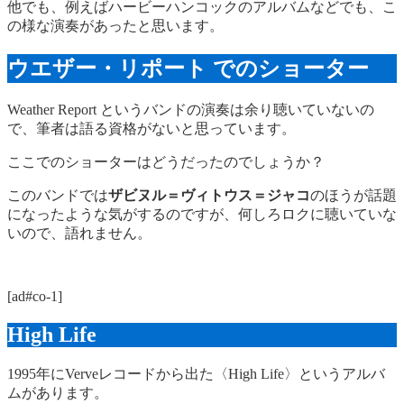
他でも、例えばハービーハンコックのアルバムなどでも、こ
の様な演奏があったと思います。
ウエザー・リポート でのショーター
Weather Report というバンドの演奏は余り聴いていないの
で、筆者は語る資格がないと思っています。
ここでのショーターはどうだったのでしょうか？
このバンドでは
ザビヌル＝ヴィトウス＝ジャコ
のほうが話題
になったような気がするのですが、何しろロクに聴いていな
いので、語れません。
[ad#co-1]
High Life
1995年にVerveレコードから出た〈High Life〉というアルバ
ムがあります。