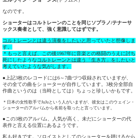
なのです。
ショーターはコルトレーンのことを同じソプラノ/テナーサ
ックス奏者として、強く意識してはずです。
コルトレーンとは違う演奏をしたいと
思っていたと想像しま
す。
＊もっと言えば、この後1967年に音楽との格闘のうえに討ち
死にしたような
コルトレーンとは違う「生き方」をしたい
と
考えていたような気がします。
●上記3枚のレコードには6～7曲づつ収録されていますが、
その全ての曲をショーターが自作しています。3枚分全部自
作曲というのは（当時としては）ちょっと珍しいかもです。
＊日本の女性歌手でJuJuという人がいますが、彼女はこのウェイン・
ショーターのアルバムから名前を取ったと言っています。
●この3枚のアルバム、人気が高く、未だにショーターの代
表作と言える位置にあるようです。
私も好きです。ソロイストとしてのショーターを聴けるから