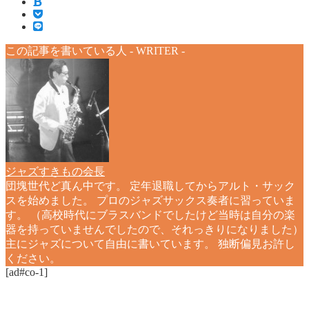
この記事を書いている人 -
WRITER
-
ジャズすきもの会長
団塊世代ど真ん中です。 定年退職してからアルト・サック
スを始めました。 プロのジャズサックス奏者に習っていま
す。 （高校時代にブラスバンドでしたけど当時は自分の楽
器を持っていませんでしたので、それっきりになりました）
主にジャズについて自由に書いています。 独断偏見お許し
ください。
[ad#co-1]