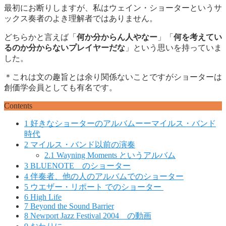
最初にお断りしますが、私はウェイン・ショーターというサ
ックス奏者のよき理解者ではありません。
どちらかと言えば「
何か分からん人やなー
」「
何を考えてい
るのか分からないプレイヤーだな
」という思いを持っていま
した。
＊これは文の趣旨とは余り関係ないことですがショーターは
創価学会員としても有名です。
Contents
1
好きなショーターのアルバムーーマイルス・バンド
時代
2
マイルス・バンド以前の演奏
2.1
Wayning Moments というアルバム
3
BLUENOTE のショーター
4
伴奏者、他の人のアルバムでのショーター
5
ウエザー・リポート でのショーター
6
High Life
7
Beyond the Sound Barrier
8
Newport Jazz Festival 2004 の動画