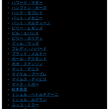
ハワード・マギー
ハンプトン・ホーズ
ハンク・モブレイ
パット・メセニー
パット・マルティーノ
ビリー・ヒギンズ
ビル・エバンス
ビリー・ホリディ
フィル・ウッズ
フレディ・ハバード
ブラッド・メルドー
ポール・デスモンド
ボボ・ステンソン
マット・デニス
マイケル・ブーブレ
マイルス・デイビス
マーク・リボー
松本英彦
ミシェル・ペトルチアーニ
ミシェル・ルグラン
ユッコ・ミラー