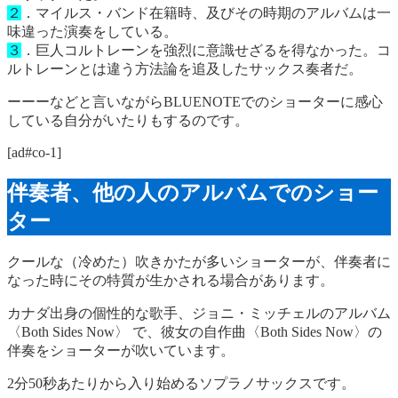
２
．マイルス・バンド在籍時、及びその時期のアルバムは一
味違った演奏をしている。
３
．巨人コルトレーンを強烈に意識せざるを得なかった。コ
ルトレーンとは違う方法論を追及したサックス奏者だ。
ーーーなどと言いながらBLUENOTEでのショーターに感心
している自分がいたりもするのです。
[ad#co-1]
伴奏者、他の人のアルバムでのショー
ター
クールな（冷めた）吹きかたが多いショーターが、伴奏者に
なった時にその特質が生かされる場合があります。
カナダ出身の個性的な歌手、ジョニ・ミッチェルのアルバム
〈Both Sides Now〉 で、彼女の自作曲〈Both Sides Now〉の
伴奏をショーターが吹いています。
2分50秒あたりから入り始めるソプラノサックスです。