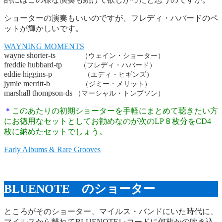
ショーターの演奏もいいのですが、フレディ・ハバードのペ
ットが輝かしいです。
WAYNING MOMENTS
wayne shorter-ts
（ウェイン・ショーター）
freddie hubbard-tp
（フレディ・ハバード）
eddie higgins-p
（エディ・ヒギンズ）
jymie merritt-b
（ジミー・メリット）
marshall thompson-ds
（マーシャル・トンプソン）
＊
このあたりの初期ショーターを手軽にまとめて聴きたい方
にお徳用なセットとしてお勧めなのが次のLP８枚分をCD4
枚に納めたセットでしょう。
Early Albums & Rare Grooves
BLUENOTE のショーター
ところがそのショーター、マイルス・バンドにいた時代に、
マイルスから離れてBLUENOTEレコードに何枚かの吹き込