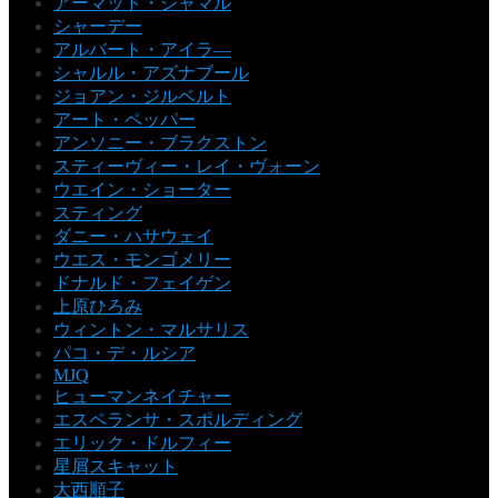
アーマッド・ジャマル
シャーデー
アルバート・アイラ―
シャルル・アズナブール
ジョアン・ジルベルト
アート・ペッパー
アンソニー・ブラクストン
スティーヴィー・レイ・ヴォーン
ウエイン・ショーター
スティング
ダニー・ハサウェイ
ウエス・モンゴメリー
ドナルド・フェイゲン
上原ひろみ
ウィントン・マルサリス
パコ・デ・ルシア
MJQ
ヒューマンネイチャー
エスペランサ・スポルディング
エリック・ドルフィー
星屑スキャット
大西順子