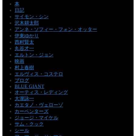
本
日記
サイモン・シン
沢木耕太郎
アンネ・ソフィー・フォン・オッター
伊東ゆかり
西村賢太
丸谷才一
エルトン・ジョン
映画
村上春樹
エルヴィス・コステロ
ブログ
BLUE GIANT
オーティス・レディング
大瀧詠一
カエタノ・ヴェローゾ
カーペンターズ
ジョージ・マイケル
サム・クック
シール