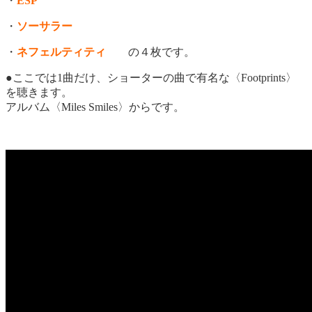
・
ESP
・
ソーサラー
・
ネフェルティティ
の４枚です。
●ここでは1曲だけ、ショーターの曲で有名な〈Footprints〉
を聴きます。
アルバム〈Miles Smiles〉からです。