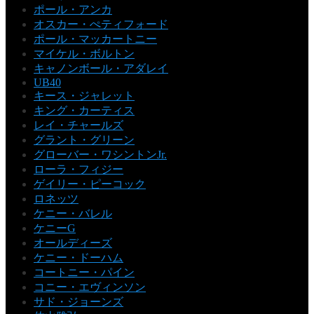
ポール・アンカ
オスカー・ぺティフォード
ポール・マッカートニー
マイケル・ボルトン
キャノンボール・アダレイ
UB40
キース・ジャレット
キング・カーティス
レイ・チャールズ
グラント・グリーン
グローバー・ワシントンJr.
ローラ・フィジー
ゲイリー・ピーコック
ロネッツ
ケニー・バレル
ケニーG
オールディーズ
ケニー・ドーハム
コートニー・パイン
コニー・エヴィンソン
サド・ジョーンズ