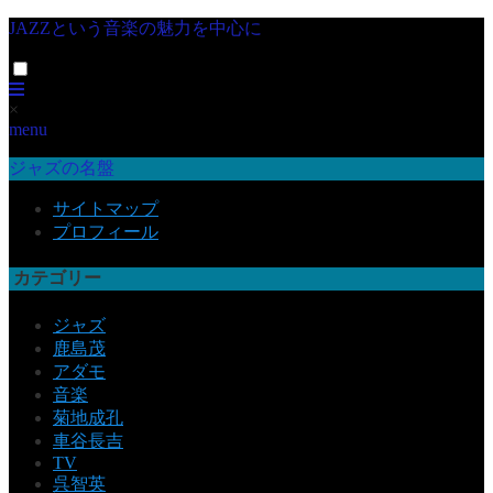
JAZZという音楽の魅力を中心に
×
menu
ジャズの名盤
サイトマップ
プロフィール
カテゴリー
ジャズ
鹿島茂
アダモ
音楽
菊地成孔
車谷長吉
TV
呉智英