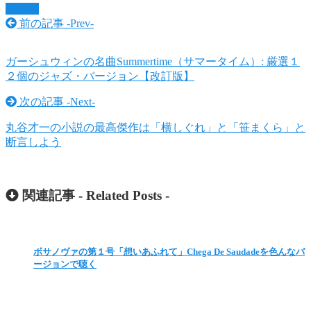
ジャズ
前の記事 -
Prev
-
ガーシュウィンの名曲Summertime（サマータイム）: 厳選１
２個のジャズ・バージョン【改訂版】
次の記事 -
Next
-
丸谷才一の小説の最高傑作は「横しぐれ」と「笹まくら」と
断言しよう
関連記事 -
Related Posts
-
ボサノヴァの第１号「想いあふれて」Chega De Saudadeを色んなバ
ージョンで聴く