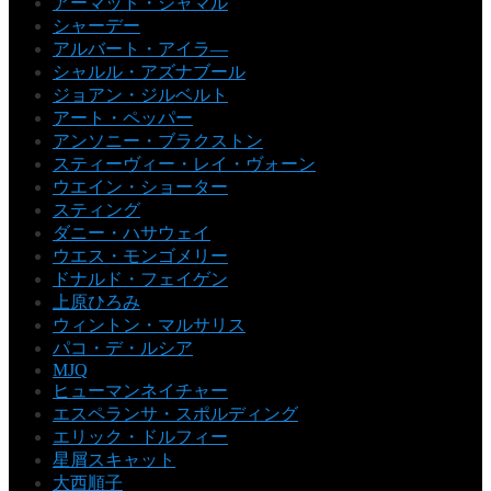
アーマッド・ジャマル
シャーデー
アルバート・アイラ―
シャルル・アズナブール
ジョアン・ジルベルト
アート・ペッパー
アンソニー・ブラクストン
スティーヴィー・レイ・ヴォーン
ウエイン・ショーター
スティング
ダニー・ハサウェイ
ウエス・モンゴメリー
ドナルド・フェイゲン
上原ひろみ
ウィントン・マルサリス
パコ・デ・ルシア
MJQ
ヒューマンネイチャー
エスペランサ・スポルディング
エリック・ドルフィー
星屑スキャット
大西順子