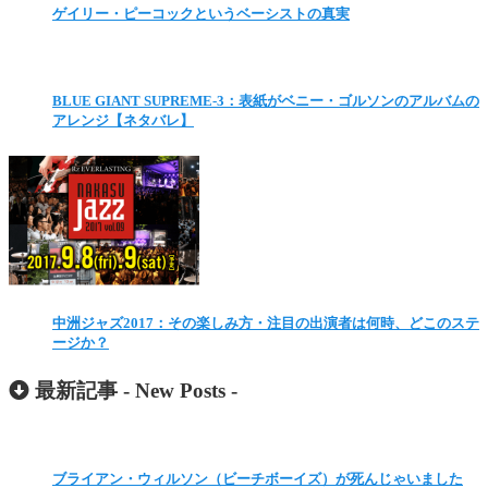
ゲイリー・ピーコックというベーシストの真実
BLUE GIANT SUPREME-3：表紙がベニー・ゴルソンのアルバムの
アレンジ【ネタバレ】
中洲ジャズ2017：その楽しみ方・注目の出演者は何時、どこのステ
ージか？
最新記事 -
New Posts
-
ブライアン・ウィルソン（ビーチボーイズ）が死んじゃいました