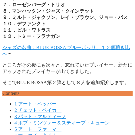
７．ローゼンバーグ・トリオ
８．マンハッタン・ジャズ・クインテット
９．ミルト・ジャクソン、レイ・ブラウン、ジョー・パス
１０．デファンクト
１１．ビル・ワトラス
１２．トミー・フラナガン
ジャズの名曲：BLUE BOSSA ブルーボッサ、１２個聴き比
べ
⇨
ところがその後にも次々と、忘れていたプレイヤー、新たに
アップされたプレイヤーが出てきました。
そこでBLUE BOSSA第２弾として８人を追加紹介します。
Contents
1
アート・ペッパー
2
チェット・ベイカー
3
パット・マルティーノ
4
ボブ・ミンツァー＆スティーブ・キューン
5
アート・ファーマー