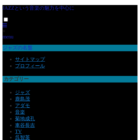
JAZZという音楽の魅力を中心に
×
menu
ジャズの名盤
サイトマップ
プロフィール
カテゴリー
ジャズ
鹿島茂
アダモ
音楽
菊地成孔
車谷長吉
TV
呉智英