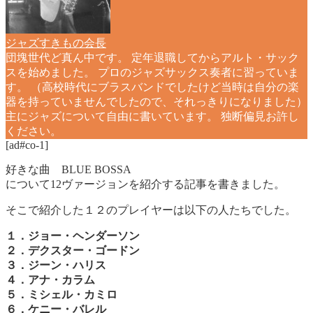
ジャズすきもの会長
団塊世代ど真ん中です。 定年退職してからアルト・サック
スを始めました。 プロのジャズサックス奏者に習っていま
す。 （高校時代にブラスバンドでしたけど当時は自分の楽
器を持っていませんでしたので、それっきりになりました）
主にジャズについて自由に書いています。 独断偏見お許し
ください。
[ad#co-1]
好きな曲 BLUE BOSSA
について12ヴァージョンを紹介する記事を書きました。
そこで紹介した１２のプレイヤーは以下の人たちでした。
１．ジョー・ヘンダーソン
２．デクスター・ゴードン
３．ジーン・ハリス
４．アナ・カラム
５．ミシェル・カミロ
６．ケニー・バレル