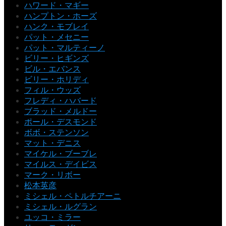
ハワード・マギー
ハンプトン・ホーズ
ハンク・モブレイ
パット・メセニー
パット・マルティーノ
ビリー・ヒギンズ
ビル・エバンス
ビリー・ホリディ
フィル・ウッズ
フレディ・ハバード
ブラッド・メルドー
ポール・デスモンド
ボボ・ステンソン
マット・デニス
マイケル・ブーブレ
マイルス・デイビス
マーク・リボー
松本英彦
ミシェル・ペトルチアーニ
ミシェル・ルグラン
ユッコ・ミラー