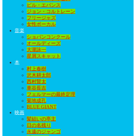
ビル・エバンス
ジョン・コルトレーン
フリージャズ
女性ボーカル
音楽
ショパンコンクール
オールディーズ
大瀧詠一
星屑スキャット
本
村上春樹
沢木耕太郎
西村賢太
車谷長吉
フェルマーの最終定理
菊地成孔
BLUE GIANT
映画
髪結いの亭主
日の名残り
永遠のジャンゴ