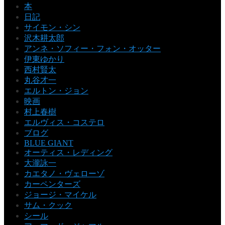
本
日記
サイモン・シン
沢木耕太郎
アンネ・ソフィー・フォン・オッター
伊東ゆかり
西村賢太
丸谷才一
エルトン・ジョン
映画
村上春樹
エルヴィス・コステロ
ブログ
BLUE GIANT
オーティス・レディング
大瀧詠一
カエタノ・ヴェローゾ
カーペンターズ
ジョージ・マイケル
サム・クック
シール