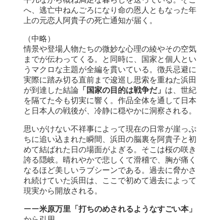
へ、逃亡中ねんごろになり命の恩人ともなった年
上の元恋人阿貴子の死亡通知が届く。
（中略）
情景や登場人物たちの微妙な心理の綾やその空気
までが伝わってくる。と同時に、国家と個人とい
うマクロな主題が全編を貫いている。徴兵忌避に
実際に踏み切る直前まで逡巡し思索を重ねた浜田
が到達した結論
「国家の目的は戦争だ」
は、世紀
を隔てた今も切実に響く。作品全体を通して日本
と日本人の戦後が、冷静に穏やかに洞察される。
思いがけない不祥事によって現在の日常が崖っぷ
ちに追い込まれた瞬間、浜田の脳裏を阿貴子と初
めて結ばれた日の場面がよぎる。そこは桜の咲き
誇る隠岐。晴れやかで悲しくて滑稽で、胸が痛く
なるほど美しいラブシーンである。過去に脅かさ
れ続けていた浜田は、ここで初めて過去によって
現実から開放される。
ーー
米原万里「打ちのめされるようなすごい本」
から引用