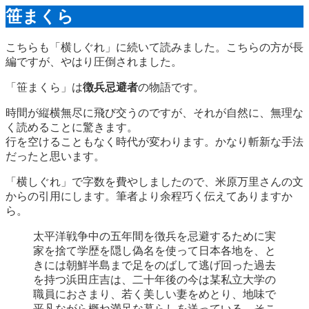
笹まくら
こちらも「横しぐれ」に続いて読みました。こちらの方が長
編ですが、やはり圧倒されました。
「笹まくら」は
徴兵忌避者
の物語です。
時間が縦横無尽に飛び交うのですが、それが自然に、無理な
く読めることに驚きます。
行を空けることもなく時代が変わります。かなり斬新な手法
だったと思います。
「横しぐれ」で字数を費やしましたので、米原万里さんの文
からの引用にします。筆者より余程巧く伝えてありますか
ら。
太平洋戦争中の五年間を徴兵を忌避するために実
家を捨て学歴を隠し偽名を使って日本各地を、と
きには朝鮮半島まで足をのばして逃げ回った過去
を持つ浜田庄吉は、二十年後の今は某私立大学の
職員におさまり、若く美しい妻をめとり、地味で
平凡ながら概ね満足な暮らしを送っている。そこ