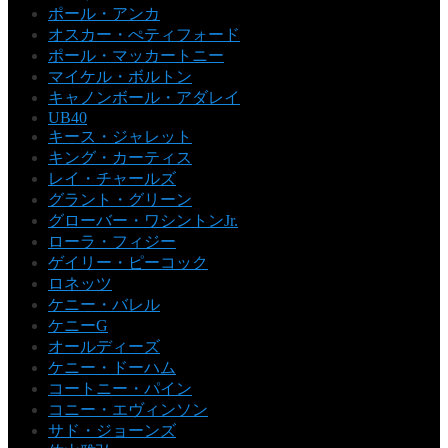
ポール・アンカ
オスカー・ぺティフォード
ポール・マッカートニー
マイケル・ボルトン
キャノンボール・アダレイ
UB40
キース・ジャレット
キング・カーティス
レイ・チャールズ
グラント・グリーン
グローバー・ワシントンJr.
ローラ・フィジー
ゲイリー・ピーコック
ロネッツ
ケニー・バレル
ケニーG
オールディーズ
ケニー・ドーハム
コートニー・パイン
コニー・エヴィンソン
サド・ジョーンズ