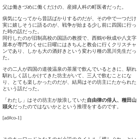
父は働きづめに働くだけの、産婦人科の町医者だった。
病気になってから昔話ばかりするのだが、その中で一つだけ
実に嬉しそうに語るのが、戦争が始まる少し前に四国に行っ
た時の話だった。
同行したのが旧制高校の国語の教授で、西鶴や秋成や八文字
屋本が専門のくせに日曜にはきちんと教会に行くクリスチャ
ンであり、しかも大の酒好きという変わり種の黒川先生だっ
た。
その二人が四国の道後温泉の茶屋で飲んでいるときに、馴れ
馴れしく話しかけてきた坊主がいて、三人で飲むことにな
り、とても楽しかったのだが、結局はその坊主にたかられた
という話だった。
「わたし」はその坊主が放浪していた
自由律の俳人、種田山
頭火
だったのではないかとという推理をするのです。
[ad#co-1]