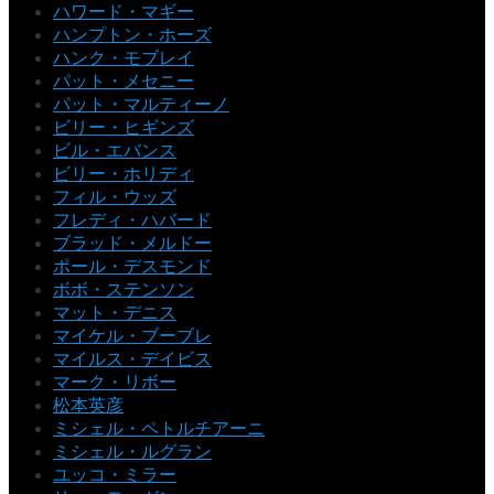
ハワード・マギー
ハンプトン・ホーズ
ハンク・モブレイ
パット・メセニー
パット・マルティーノ
ビリー・ヒギンズ
ビル・エバンス
ビリー・ホリディ
フィル・ウッズ
フレディ・ハバード
ブラッド・メルドー
ポール・デスモンド
ボボ・ステンソン
マット・デニス
マイケル・ブーブレ
マイルス・デイビス
マーク・リボー
松本英彦
ミシェル・ペトルチアーニ
ミシェル・ルグラン
ユッコ・ミラー