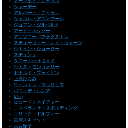
アーマッド・ジャマル
シャーデー
アルバート・アイラ―
シャルル・アズナブール
ジョアン・ジルベルト
アート・ペッパー
アンソニー・ブラクストン
スティーヴィー・レイ・ヴォーン
ウエイン・ショーター
スティング
ダニー・ハサウェイ
ウエス・モンゴメリー
ドナルド・フェイゲン
上原ひろみ
ウィントン・マルサリス
パコ・デ・ルシア
MJQ
ヒューマンネイチャー
エスペランサ・スポルディング
エリック・ドルフィー
星屑スキャット
大西順子