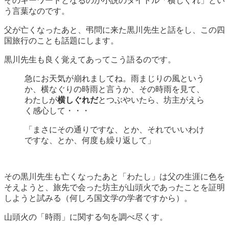
そのキーワードとなるのが小説のタイトル「横しぐれ」とい
う言葉なのです。
父が亡くなったあと、弔問に来た黒川先生と話をし、この四
国旅行のことも話題にします。
黒川先生も良く覚えてあってこう語るのです。
急にお天気が崩れましてね。雨まじりの風という
か、横なぐりの時雨と言うか、その時雨を見て、
わたしが
横しぐれだ
とつぶやいたら、坊主がえら
く感心して・・・
「まさにその通りですな、とか、それでいいわけ
ですな、とか、何度も繰り返して」
その黒川先生も亡くなったあと「わたし」は父の生涯に色を
そえようと、旅先で会った坊主が山頭火であったことを証明
しようと試みる（何しろ国文学の学者ですから）。
山頭火の「時雨」に関する句を調べ尽くす。