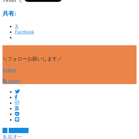
Twitter で
共有:
X
Facebook
＼フォローお願いします／
Follow
feedly
本
丸谷才一
丸谷才一