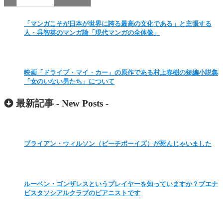
「マンガこそが日本が世界に誇る最高の文化である」と主張する
人・呉智英のマンガ論「現代マンガの全体像」
映画「ドライブ・マイ・カー」の原作である村上春樹の短編小説集
「女のいない男たち」について
最新記事 -
New Posts
-
ブライアン・ウィルソン（ビーチボーイズ）が死んじゃいました
ルーベン・ゴンザレスというプレイヤーを知っていますか？ブエナ
ビスタソシアルクラブのピアニストです