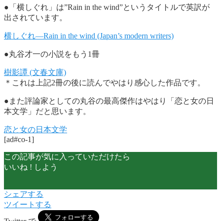
●「横しぐれ」は”Rain in the wind”というタイトルで英訳が
出されています。
横しぐれ―Rain in the wind (Japan’s modern writers)
●丸谷才一の小説をもう1冊
樹影譚 (文春文庫)
＊これは上記2冊の後に読んでやはり感心した作品です。
●また評論家としての丸谷の最高傑作はやはり「恋と女の日
本文学」だと思います。
恋と女の日本文学
[ad#co-1]
この記事が気に入っていただけたら
いいね ! しよう
シェアする
ツイートする