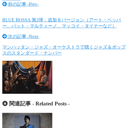
前の記事 -
Prev
-
BLUE BOSSA 第2弾：追加８バージョン（アート・ペッパ
ー、パット・マルティーノ、マッコイ・タイナーなど）
次の記事 -
Next
-
マンハッタン・ジャズ・オーケストラで聴くジャズ＆ポップ
スのスタンダード・ナンバー
関連記事 -
Related Posts
-