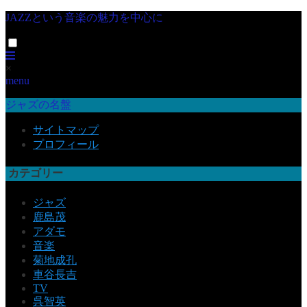
JAZZという音楽の魅力を中心に
×
menu
ジャズの名盤
サイトマップ
プロフィール
カテゴリー
ジャズ
鹿島茂
アダモ
音楽
菊地成孔
車谷長吉
TV
呉智英