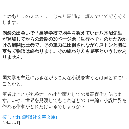
このあたりのミステリーじみた展開は、読んでいてぞくぞく
します。
偶然の出会いで「高等学校で地学を教えていた八木沼先生」
が登場してからの最期の20ページ余
（単行本で）
のたたみか
ける展開は圧巻で、その筆力に圧倒されながらストンと腑に
落ちて物語は終わります。その終わり方も見事というしかあ
りません。
国文学を主題におきながらこんな小説を書くとは何とすごい
ことかと。
筆者はこれが丸谷才一の小説家としての最高傑作と信じま
す。いや、世界を見渡してもこれほどの（中編）小説世界を
作れる作家がどれだけいるでしょうか？
横しぐれ (講談社文芸文庫)
[ad#co-1]