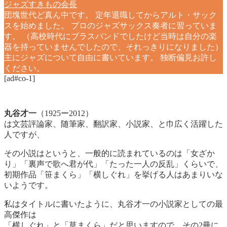
ジャズすきもの会長
団塊世代ど真ん中です。 定年退職してからアルト・サック
スを始めました。 プロのジャズサックス奏者に習っていま
す。 （高校時代にブラスバンドでしたけど当時は自分の楽
器を持っていませんでしたので、それっきりになりました）
主にジャズについて自由に書いています。 独断偏見お許し
ください。
[ad#co-1]
丸谷才一
（1925ー2012）
は文芸評論家、随筆家、翻訳家、小説家、と巾広く活躍した
人ですが、
その小説はというと、一般的に読まれているのは「女ざか
り」「裏声で歌へ君が代」「たった一人の反乱」くらいで、
初期作品「笹まくら」「横しぐれ」を挙げる人はあまりいな
いようです。
私はタイトルに書いたように、丸谷才一の小説家としての最
高傑作は
「横しぐれ」と「草まくら」だと思いますので、その2冊に