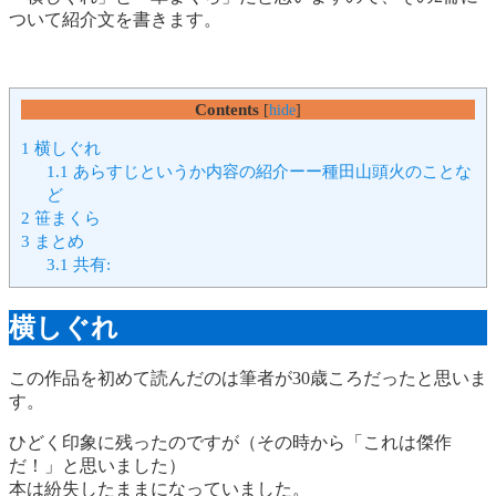
ついて紹介文を書きます。
Contents
[
hide
]
1
横しぐれ
1.1
あらすじというか内容の紹介ーー種田山頭火のことな
ど
2
笹まくら
3
まとめ
3.1
共有:
横しぐれ
この作品を初めて読んだのは筆者が30歳ころだったと思いま
す。
ひどく印象に残ったのですが（その時から「これは傑作
だ！」と思いました）
本は紛失したままになっていました。