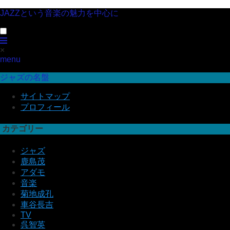
JAZZという音楽の魅力を中心に
×
menu
ジャズの名盤
サイトマップ
プロフィール
カテゴリー
ジャズ
鹿島茂
アダモ
音楽
菊地成孔
車谷長吉
TV
呉智英