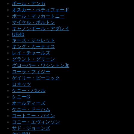
ポール・アンカ
オスカー・ぺティフォード
ポール・マッカートニー
マイケル・ボルトン
キャノンボール・アダレイ
UB40
キース・ジャレット
キング・カーティス
レイ・チャールズ
グラント・グリーン
グローバー・ワシントンJr.
ローラ・フィジー
ゲイリー・ピーコック
ロネッツ
ケニー・バレル
ケニーG
オールディーズ
ケニー・ドーハム
コートニー・パイン
コニー・エヴィンソン
サド・ジョーンズ