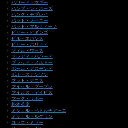
ハワード・マギー
ハンプトン・ホーズ
ハンク・モブレイ
パット・メセニー
パット・マルティーノ
ビリー・ヒギンズ
ビル・エバンス
ビリー・ホリディ
フィル・ウッズ
フレディ・ハバード
ブラッド・メルドー
ポール・デスモンド
ボボ・ステンソン
マット・デニス
マイケル・ブーブレ
マイルス・デイビス
マーク・リボー
松本英彦
ミシェル・ペトルチアーニ
ミシェル・ルグラン
ユッコ・ミラー