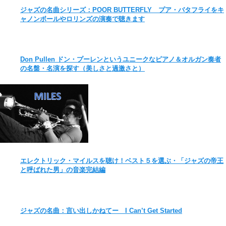
ジャズの名曲シリーズ：POOR BUTTERFLY プア・バタフライをキ
ャノンボールやロリンズの演奏で聴きます
Don Pullen ドン・プーレンというユニークなピアノ＆オルガン奏者
の名盤・名演を探す（美しさと過激さと）
エレクトリック・マイルスを聴け！ベスト５を選ぶ・「ジャズの帝王
と呼ばれた男」の音楽完結編
ジャズの名曲：言い出しかねてー I Can’t Get Started