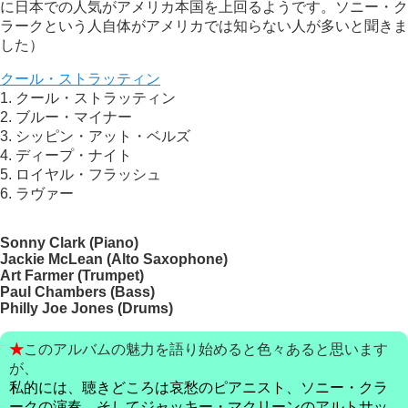
に日本での人気がアメリカ本国を上回るようです。ソニー・ク
ラークという人自体がアメリカでは知らない人が多いと聞きま
した）
クール・ストラッティン
1. クール・ストラッティン
2. ブルー・マイナー
3. シッピン・アット・ベルズ
4. ディープ・ナイト
5. ロイヤル・フラッシュ
6. ラヴァー
Sonny Clark (Piano)
Jackie McLean (Alto Saxophone)
Art Farmer (Trumpet)
Paul Chambers (Bass)
Philly Joe Jones (Drums)
★
このアルバムの魅力を語り始めると色々あると思います
が、
私的には、聴きどころは哀愁のピアニスト、ソニー・クラ
ークの演奏、そしてジャッキー・マクリーンのアルトサッ