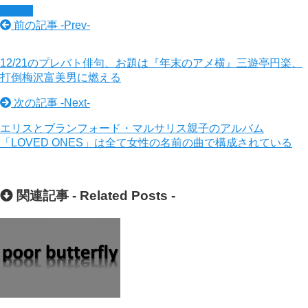
ジャズ
前の記事 -
Prev
-
12/21のプレバト俳句、お題は『年末のアメ横』三遊亭円楽、
打倒梅沢富美男に燃える
次の記事 -
Next
-
エリスとブランフォード・マルサリス親子のアルバム
「LOVED ONES」は全て女性の名前の曲で構成されている
関連記事 -
Related Posts
-