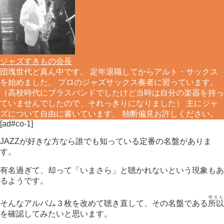
ジャズすきもの会長
団塊世代ど真ん中です。 定年退職してからアルト・サックス
を始めました。 プロのジャズサックス奏者に習っています。
（高校時代にブラスバンドでしたけど当時は自分の楽器を持っ
ていませんでしたので、それっきりになりました） 主にジャ
ズについて自由に書いています。 独断偏見お許しください。
[ad#co-1]
JAZZが好きな方なら誰でも知っている定番の名盤がありま
す。
有名過ぎて、却って「いまさら」と聴かれないという現象もあ
るようです。
ゆえん
そんなアルバム３枚を改めて聴き直して、その名盤である
所以
を確認してみたいと思います。