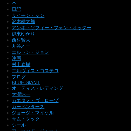
本
日記
サイモン・シン
沢木耕太郎
アンネ・ソフィー・フォン・オッター
伊東ゆかり
西村賢太
丸谷才一
エルトン・ジョン
映画
村上春樹
エルヴィス・コステロ
ブログ
BLUE GIANT
オーティス・レディング
大瀧詠一
カエタノ・ヴェローゾ
カーペンターズ
ジョージ・マイケル
サム・クック
シール