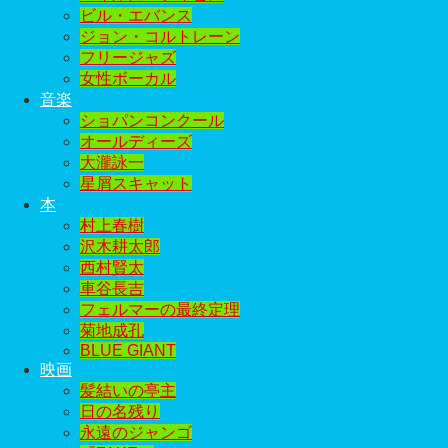
ビル・エバンス
ジョン・コルトレーン
フリージャズ
女性ボーカル
音楽
ショパンコンクール
オールディーズ
大瀧詠一
星屑スキャット
本
村上春樹
沢木耕太郎
西村賢太
車谷長吉
フェルマーの最終定理
菊地成孔
BLUE GIANT
映画
髪結いの亭主
日の名残り
永遠のジャンゴ