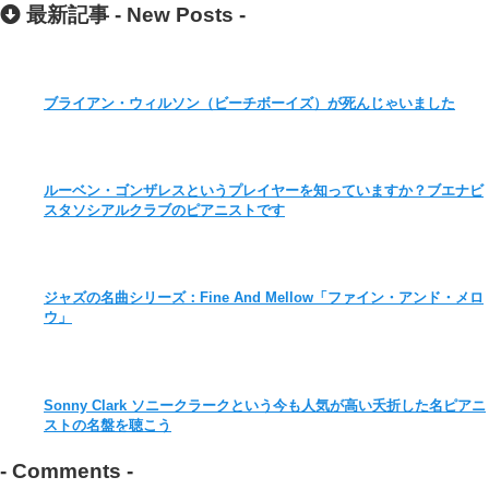
最新記事 -
New Posts
-
ブライアン・ウィルソン（ビーチボーイズ）が死んじゃいました
ルーベン・ゴンザレスというプレイヤーを知っていますか？ブエナビ
スタソシアルクラブのピアニストです
ジャズの名曲シリーズ：Fine And Mellow「ファイン・アンド・メロ
ウ」
Sonny Clark ソニークラークという今も人気が高い夭折した名ピアニ
ストの名盤を聴こう
-
Comments
-