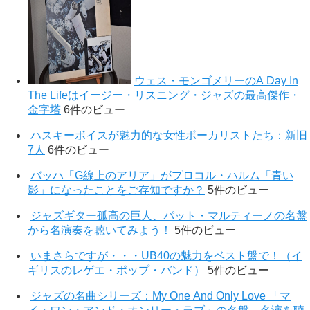
ウェス・モンゴメリーのA Day In
The Lifeはイージー・リスニング・ジャズの最高傑作・
金字塔
6件のビュー
ハスキーボイスが魅力的な女性ボーカリストたち：新旧
7人
6件のビュー
バッハ「G線上のアリア」がプロコル・ハルム「青い
影」になったことをご存知ですか？
5件のビュー
ジャズギター孤高の巨人、パット・マルティーノの名盤
から名演奏を聴いてみよう！
5件のビュー
いまさらですが・・・UB40の魅力をベスト盤で！（イ
ギリスのレゲエ・ポップ・バンド）
5件のビュー
ジャズの名曲シリーズ：My One And Only Love 「マ