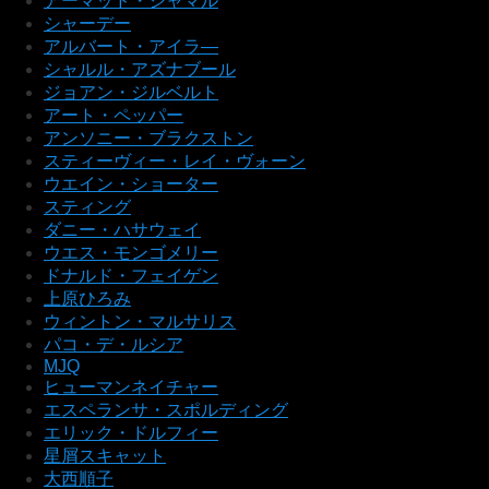
アーマッド・ジャマル
シャーデー
アルバート・アイラ―
シャルル・アズナブール
ジョアン・ジルベルト
アート・ペッパー
アンソニー・ブラクストン
スティーヴィー・レイ・ヴォーン
ウエイン・ショーター
スティング
ダニー・ハサウェイ
ウエス・モンゴメリー
ドナルド・フェイゲン
上原ひろみ
ウィントン・マルサリス
パコ・デ・ルシア
MJQ
ヒューマンネイチャー
エスペランサ・スポルディング
エリック・ドルフィー
星屑スキャット
大西順子