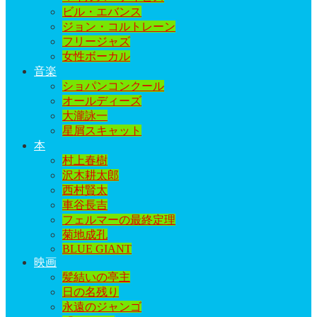
ビル・エバンス
ジョン・コルトレーン
フリージャズ
女性ボーカル
音楽
ショパンコンクール
オールディーズ
大瀧詠一
星屑スキャット
本
村上春樹
沢木耕太郎
西村賢太
車谷長吉
フェルマーの最終定理
菊地成孔
BLUE GIANT
映画
髪結いの亭主
日の名残り
永遠のジャンゴ