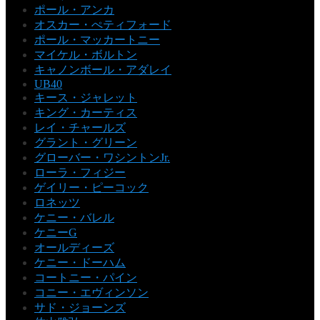
ポール・アンカ
オスカー・ぺティフォード
ポール・マッカートニー
マイケル・ボルトン
キャノンボール・アダレイ
UB40
キース・ジャレット
キング・カーティス
レイ・チャールズ
グラント・グリーン
グローバー・ワシントンJr.
ローラ・フィジー
ゲイリー・ピーコック
ロネッツ
ケニー・バレル
ケニーG
オールディーズ
ケニー・ドーハム
コートニー・パイン
コニー・エヴィンソン
サド・ジョーンズ