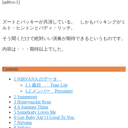
[ad#co-1]
ズートとバッキーが共演している。 しかもバッキングがミ
ルト・ヒントンとバディ・リッチ。
そう聞くだけで絶対いい演奏が期待できるというものです。
内容は・・・期待以上でした。
Contents
1
NIRVANA のデータ
1.1
曲目 Tune List
1.2
メンバー Personnel
2
Summerset
3
Honeysuckle Rose
4
A Summer Thing
5
Somebody Loves Me
6
Gee Baby Ain’t I Good To You
7
Nirvana
8
Indiana