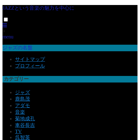
JAZZという音楽の魅力を中心に
×
menu
ジャズの名盤
サイトマップ
プロフィール
カテゴリー
ジャズ
鹿島茂
アダモ
音楽
菊地成孔
車谷長吉
TV
呉智英