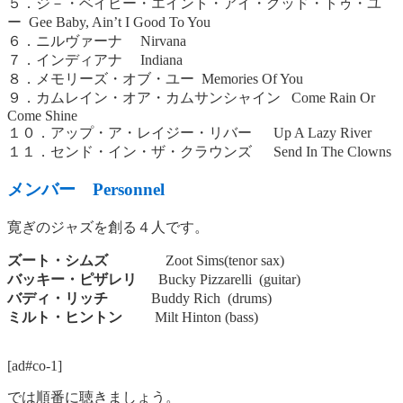
５．ジ－・ベイビー・エイント・アイ・グッド・トゥ・ユ
ー Gee Baby, Ain’t I Good To You
６．ニルヴァーナ Nirvana
７．インディアナ Indiana
８．メモリーズ・オブ・ユー Memories Of You
９．カムレイン・オア・カムサンシャイン Come Rain Or
Come Shine
１０．アップ・ア・レイジー・リバー Up A Lazy River
１１．センド・イン・ザ・クラウンズ Send In The Clowns
メンバー Personnel
寛ぎのジャズを創る４人です。
ズート・シムズ
Zoot Sims(tenor sax)
バッキー・ピザレリ
Bucky Pizzarelli (guitar)
バディ・リッチ
Buddy Rich (drums)
ミルト・ヒントン
Milt Hinton (bass)
[ad#co-1]
では順番に聴きましょう。