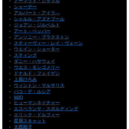
アーマッド・ジャマル
シャーデー
アルバート・アイラ―
シャルル・アズナブール
ジョアン・ジルベルト
アート・ペッパー
アンソニー・ブラクストン
スティーヴィー・レイ・ヴォーン
ウエイン・ショーター
スティング
ダニー・ハサウェイ
ウエス・モンゴメリー
ドナルド・フェイゲン
上原ひろみ
ウィントン・マルサリス
パコ・デ・ルシア
MJQ
ヒューマンネイチャー
エスペランサ・スポルディング
エリック・ドルフィー
星屑スキャット
大西順子