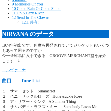
9
Memories Of You
10
Come Rain Or Come Shine
11
Up A Lazy River
12
Send In The Clowns
12.1
共有:
NIRVANA のデータ
1974年初出です。何度も再発されていてジャケットもいくつ
もあって困るのですが
今一番容易に入手できる GROOVE MERCHANT盤を紹介
します ⇩
ニルヴァーナ
曲目 Tune List
１．サマーセット Summerset
２．ハニーサックルローズ Honeysuckle Rose
３．ア・サマー・シング A Summer Thing
４．サムバディ・ラブズ・ミー Somebody Loves Me