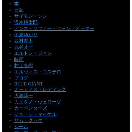
本
日記
サイモン・シン
沢木耕太郎
アンネ・ソフィー・フォン・オッター
伊東ゆかり
西村賢太
丸谷才一
エルトン・ジョン
映画
村上春樹
エルヴィス・コステロ
ブログ
BLUE GIANT
オーティス・レディング
大瀧詠一
カエタノ・ヴェローゾ
カーペンターズ
ジョージ・マイケル
サム・クック
シール