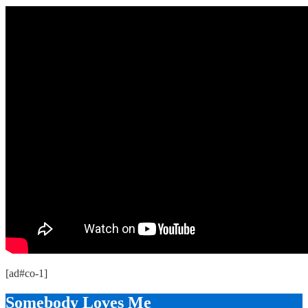
[ad#co-1]
Somebody Loves Me