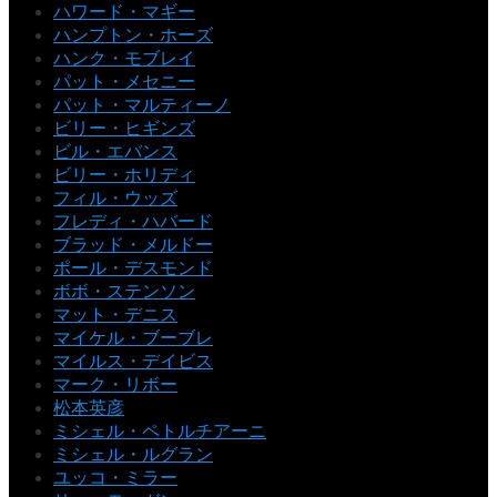
ハワード・マギー
ハンプトン・ホーズ
ハンク・モブレイ
パット・メセニー
パット・マルティーノ
ビリー・ヒギンズ
ビル・エバンス
ビリー・ホリディ
フィル・ウッズ
フレディ・ハバード
ブラッド・メルドー
ポール・デスモンド
ボボ・ステンソン
マット・デニス
マイケル・ブーブレ
マイルス・デイビス
マーク・リボー
松本英彦
ミシェル・ペトルチアーニ
ミシェル・ルグラン
ユッコ・ミラー