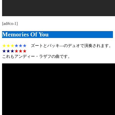
[ad#co-1]
Memories Of You
★★★
★★★
ズートとバッキ―のデュオで演奏されます。
★★★
★★★
これもアンディー・ラザフの曲です。