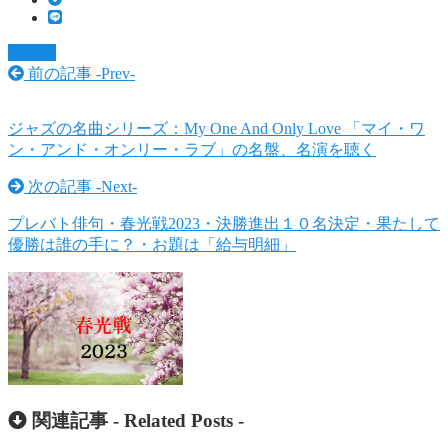
ジャズ
前の記事 -
Prev
-
ジャズの名曲シリーズ：My One And Only Love 「マイ・ワ
ン・アンド・オンリー・ラブ」の名盤、名演を聴く
次の記事 -
Next
-
プレバト俳句・春光戦2023・決勝進出１０名決定・果たして
優勝は誰の手に？・お題は「給与明細」
関連記事 -
Related Posts
-