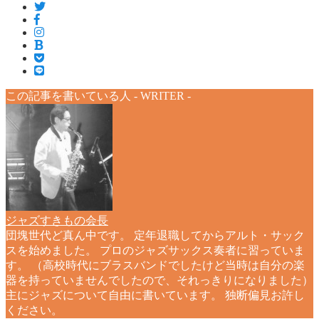
この記事を書いている人 -
WRITER
-
ジャズすきもの会長
団塊世代ど真ん中です。 定年退職してからアルト・サック
スを始めました。 プロのジャズサックス奏者に習っていま
す。 （高校時代にブラスバンドでしたけど当時は自分の楽
器を持っていませんでしたので、それっきりになりました）
主にジャズについて自由に書いています。 独断偏見お許し
ください。