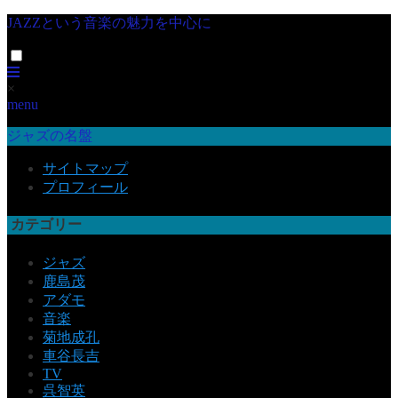
JAZZという音楽の魅力を中心に
×
menu
ジャズの名盤
サイトマップ
プロフィール
カテゴリー
ジャズ
鹿島茂
アダモ
音楽
菊地成孔
車谷長吉
TV
呉智英