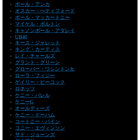
ポール・アンカ
オスカー・ぺティフォード
ポール・マッカートニー
マイケル・ボルトン
キャノンボール・アダレイ
UB40
キース・ジャレット
キング・カーティス
レイ・チャールズ
グラント・グリーン
グローバー・ワシントンJr.
ローラ・フィジー
ゲイリー・ピーコック
ロネッツ
ケニー・バレル
ケニーG
オールディーズ
ケニー・ドーハム
コートニー・パイン
コニー・エヴィンソン
サド・ジョーンズ