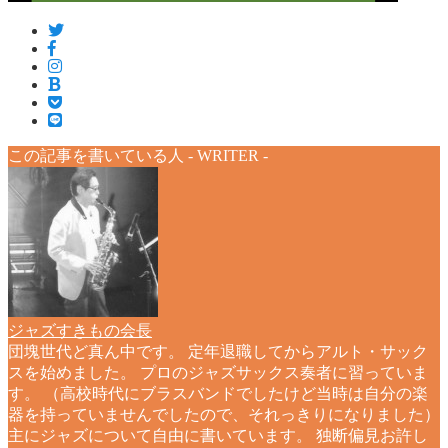
この記事を書いている人 -
WRITER
-
ジャズすきもの会長
団塊世代ど真ん中です。 定年退職してからアルト・サック
スを始めました。 プロのジャズサックス奏者に習っていま
す。 （高校時代にブラスバンドでしたけど当時は自分の楽
器を持っていませんでしたので、それっきりになりました）
主にジャズについて自由に書いています。 独断偏見お許し