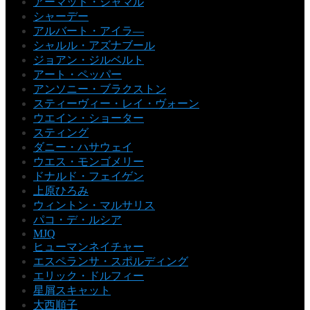
アーマッド・ジャマル
シャーデー
アルバート・アイラ―
シャルル・アズナブール
ジョアン・ジルベルト
アート・ペッパー
アンソニー・ブラクストン
スティーヴィー・レイ・ヴォーン
ウエイン・ショーター
スティング
ダニー・ハサウェイ
ウエス・モンゴメリー
ドナルド・フェイゲン
上原ひろみ
ウィントン・マルサリス
パコ・デ・ルシア
MJQ
ヒューマンネイチャー
エスペランサ・スポルディング
エリック・ドルフィー
星屑スキャット
大西順子