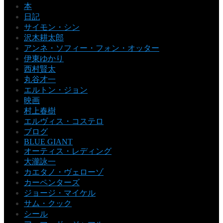
本
日記
サイモン・シン
沢木耕太郎
アンネ・ソフィー・フォン・オッター
伊東ゆかり
西村賢太
丸谷才一
エルトン・ジョン
映画
村上春樹
エルヴィス・コステロ
ブログ
BLUE GIANT
オーティス・レディング
大瀧詠一
カエタノ・ヴェローゾ
カーペンターズ
ジョージ・マイケル
サム・クック
シール