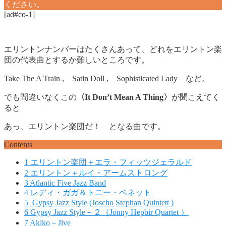
ください。
[ad#co-1]
エリントンナンバーはたくさんあって、どれをエリントン楽
団の代表曲とするか難しいところです。
Take The A Train , Satin Doll , Sophisticated Lady など。
でも間違いなくこの
〈It Don’t Mean A Thing〉
が聞こえてく
ると
あっ、エリントン楽団だ！ となる曲です。
Contents
1
エリントン楽団＋エラ・フィッツジェラルド
2
エリントン＋ルイ・アームストロング
3
Atlantic Five Jazz Band
4
レディ・ガガ＆トニー・ベネット
5
Gypsy Jazz Style (Joscho Stephan Quintett )
6
Gypsy Jazz Style－２（Jonny Hepbir Quartet ）
7
Akiko－Jive