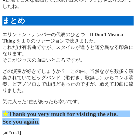
したね。
まとめ
エリントン・ナンバーの代表のひとつ
It Don’t Mean a
Thing
を１０のヴァージョンで聴きました。
これだけ有名曲ですが、スタイルが違うと随分異なる印象に
なります。
そこがジャズの面白いところですが。
どの演奏が好きでしょうか？ この曲、当然ながら数多く演
奏されていてビッグバンド（歌付き、歌無し）からコンボ演
奏、ピアノソロまで山ほどあったのですが、敢えて10曲に絞
りました。
気に入った1曲があったら幸いです。
★
Thank you very much for visiting the site.
See you again.
[ad#co-1]