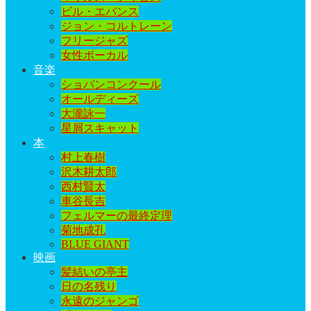
ビル・エバンス
ジョン・コルトレーン
フリージャズ
女性ボーカル
音楽
ショパンコンクール
オールディーズ
大瀧詠一
星屑スキャット
本
村上春樹
沢木耕太郎
西村賢太
車谷長吉
フェルマーの最終定理
菊地成孔
BLUE GIANT
映画
髪結いの亭主
日の名残り
永遠のジャンゴ