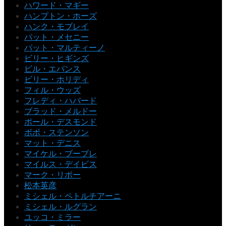
ハワード・マギー
ハンプトン・ホーズ
ハンク・モブレイ
パット・メセニー
パット・マルティーノ
ビリー・ヒギンズ
ビル・エバンス
ビリー・ホリディ
フィル・ウッズ
フレディ・ハバード
ブラッド・メルドー
ポール・デスモンド
ボボ・ステンソン
マット・デニス
マイケル・ブーブレ
マイルス・デイビス
マーク・リボー
松本英彦
ミシェル・ペトルチアーニ
ミシェル・ルグラン
ユッコ・ミラー