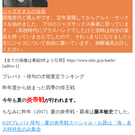
ジャズすきもの会長
団塊世代ど真ん中です。 定年退職してからアルト・サック
スを始めました。 プロのジャズサックス奏者に習っていま
す。 （高校時代にブラスバンドでしたけど当時は自分の楽
器を持っていませんでしたので、それっきりになりました）
主にジャズについて自由に書いています。 独断偏見お許し
ください。
【全ての画像は番組HPより引用】https://www.mbs.jp/p-battle/
[ad#co-1]
プレバト・俳句の才能査定ランキング
昨年度から始まった四季の俳王戦
炎帝戦
今年も夏の
が行われます。
ちなみに昨年（2017）夏の炎帝戦・覇者は
藤本敏史
でした。
6/29プレバト俳句・夏の炎帝戦スペシャル・お題は「海」名
人特待生のみ集合