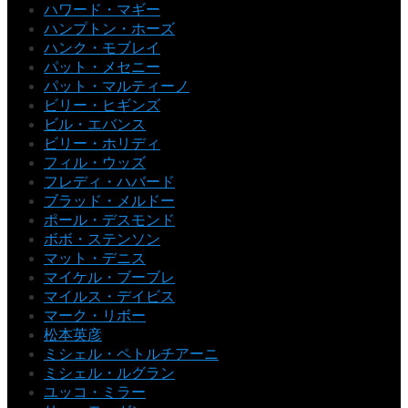
ハワード・マギー
ハンプトン・ホーズ
ハンク・モブレイ
パット・メセニー
パット・マルティーノ
ビリー・ヒギンズ
ビル・エバンス
ビリー・ホリディ
フィル・ウッズ
フレディ・ハバード
ブラッド・メルドー
ポール・デスモンド
ボボ・ステンソン
マット・デニス
マイケル・ブーブレ
マイルス・デイビス
マーク・リボー
松本英彦
ミシェル・ペトルチアーニ
ミシェル・ルグラン
ユッコ・ミラー