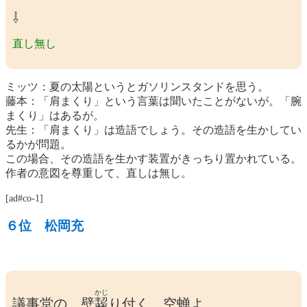
⇩
直し無し
ミッツ：夏の太陽というとガソリンスタンドを思う。
藤本：「肩まくり」という言葉は聞いたことがないが。「腕
まくり」はあるが。
先生：「肩まくり」は造語でしょう。その造語を生かしてい
るかが問題。
この場合、その造語を生かす装置がきっちり置かれている。
作者の意図を尊重して、直しは無し。
[ad#co-1]
６位 松岡充
かじ
議事堂の 壁
齧
り付く 空蝉よ