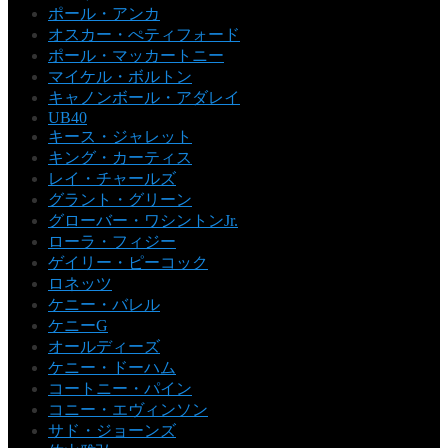
ポール・アンカ
オスカー・ぺティフォード
ポール・マッカートニー
マイケル・ボルトン
キャノンボール・アダレイ
UB40
キース・ジャレット
キング・カーティス
レイ・チャールズ
グラント・グリーン
グローバー・ワシントンJr.
ローラ・フィジー
ゲイリー・ピーコック
ロネッツ
ケニー・バレル
ケニーG
オールディーズ
ケニー・ドーハム
コートニー・パイン
コニー・エヴィンソン
サド・ジョーンズ