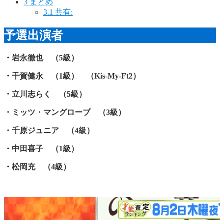
3
まとめ
3.1
共有:
予選出演者
・岩永徹也 （5級）
・千賀健永 （1級） （Kis-My-Ft2）
・立川志らく （5級）
・ミッツ・マングローブ （3級）
・千原ジュニア （4級）
・中田喜子 （1級）
・松岡充 （4級）