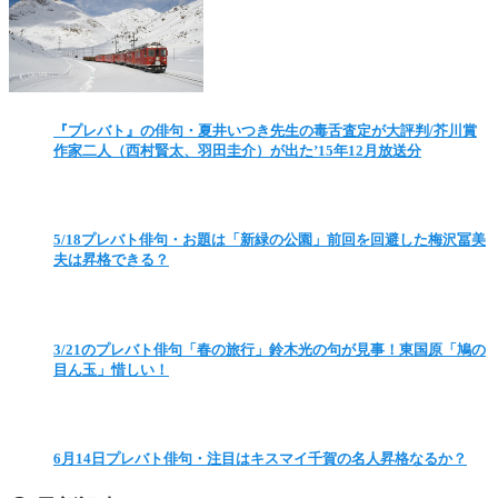
『プレバト』の俳句・夏井いつき先生の毒舌査定が大評判/芥川賞
作家二人（西村賢太、羽田圭介）が出た’15年12月放送分
5/18プレバト俳句・お題は「新緑の公園」前回を回避した梅沢冨美
夫は昇格できる？
3/21のプレバト俳句「春の旅行」鈴木光の句が見事！東国原「鳩の
目ん玉」惜しい！
6月14日プレバト俳句・注目はキスマイ千賀の名人昇格なるか？