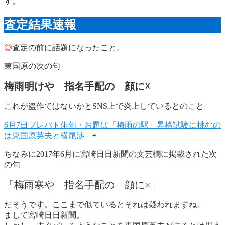
す。
査定結果速報
◎
査定の前に話題になったこと。
東国原の次の句
梅雨明けや 指名手配の 顔に
☓
これが盗作ではないかとSNS上で炎上しているとのこと
6月7日プレバト俳句・お題は「梅雨の駅」昇格試験に挑むの
は東国原英夫と横尾渉
⇨
ちなみに2017年6月に宮崎日日新聞の文芸欄に掲載された次
の句
「梅雨寒や 指名手配の 顔に×」
だそうです。ここまで似ているとそれは疑われますね。
まして宮崎日日新聞。