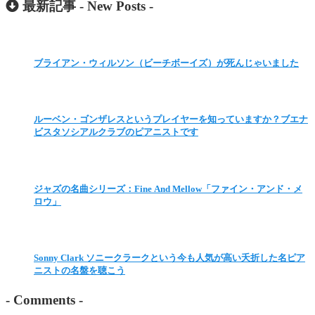
最新記事 -
New Posts
-
ブライアン・ウィルソン（ビーチボーイズ）が死んじゃいました
ルーベン・ゴンザレスというプレイヤーを知っていますか？ブエナ
ビスタソシアルクラブのピアニストです
ジャズの名曲シリーズ：Fine And Mellow「ファイン・アンド・メ
ロウ」
Sonny Clark ソニークラークという今も人気が高い夭折した名ピア
ニストの名盤を聴こう
-
Comments
-