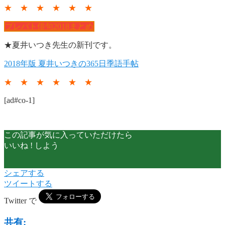
★ ★ ★ ★ ★ ★
プレバト俳句2018まとめ
★夏井いつき先生の新刊です。
2018年版 夏井いつきの365日季語手帖
★ ★ ★ ★ ★ ★
[ad#co-1]
この記事が気に入っていただけたら
いいね ! しよう
シェアする
ツイートする
Twitter で
共有: