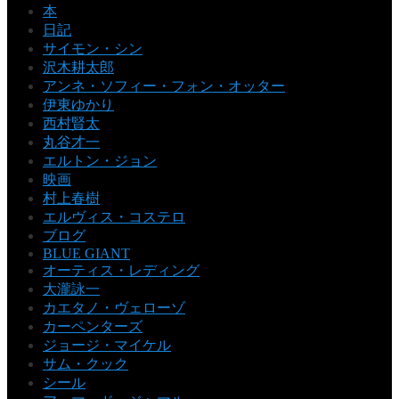
本
日記
サイモン・シン
沢木耕太郎
アンネ・ソフィー・フォン・オッター
伊東ゆかり
西村賢太
丸谷才一
エルトン・ジョン
映画
村上春樹
エルヴィス・コステロ
ブログ
BLUE GIANT
オーティス・レディング
大瀧詠一
カエタノ・ヴェローゾ
カーペンターズ
ジョージ・マイケル
サム・クック
シール