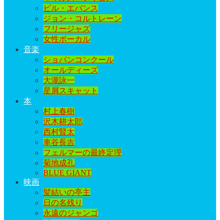
ビル・エバンス
ジョン・コルトレーン
フリージャズ
女性ボーカル
音楽
ショパンコンクール
オールディーズ
大瀧詠一
星屑スキャット
本
村上春樹
沢木耕太郎
西村賢太
車谷長吉
フェルマーの最終定理
菊地成孔
BLUE GIANT
映画
髪結いの亭主
日の名残り
永遠のジャンゴ