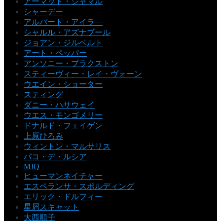
アーマッド・ジャマル
シャーデー
アルバート・アイラ―
シャルル・アズナブール
ジョアン・ジルベルト
アート・ペッパー
アンソニー・ブラクストン
スティーヴィー・レイ・ヴォーン
ウエイン・ショーター
スティング
ダニー・ハサウェイ
ウエス・モンゴメリー
ドナルド・フェイゲン
上原ひろみ
ウィントン・マルサリス
パコ・デ・ルシア
MJQ
ヒューマンネイチャー
エスペランサ・スポルディング
エリック・ドルフィー
星屑スキャット
大西順子