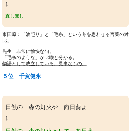
⇩
直し無し
東国原：「油照り」と「毛糸」という冬を思わせる言葉の対
比。
先生：非常に愉快な句。
「毛糸のような」が比喩と分かる。
物語として成立している。見事なもの。
５位 千賀健永
日蝕の 森の灯火や 向日葵よ
⇩
日蝕の 森の灯火として 向日葵