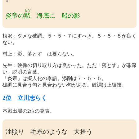
もだ
炎帝の
黙
海底に 船の影
梅沢：ダメな破調。５・５・７にすべき。５・５・８が良く
ない。
村上：影、落とす は要らない。
先生：映像の切り取り方は良かった。ただ「落とす」が罪深
い。説明の言葉。
「炎帝」は擬人化の季語。添削は７・５・５。
破調に見合う句と見合わない句がある。破調は上級技。
2位 立川志らく
本戦出場の2位の発表。
油照り 毛糸のような 犬拾う