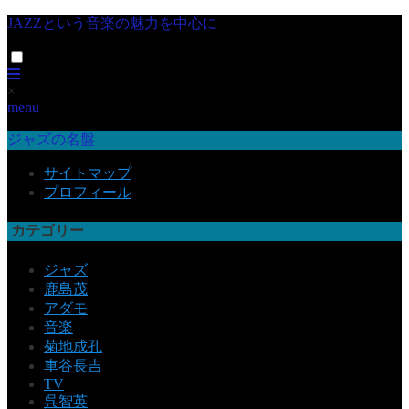
JAZZという音楽の魅力を中心に
×
menu
ジャズの名盤
サイトマップ
プロフィール
カテゴリー
ジャズ
鹿島茂
アダモ
音楽
菊地成孔
車谷長吉
TV
呉智英