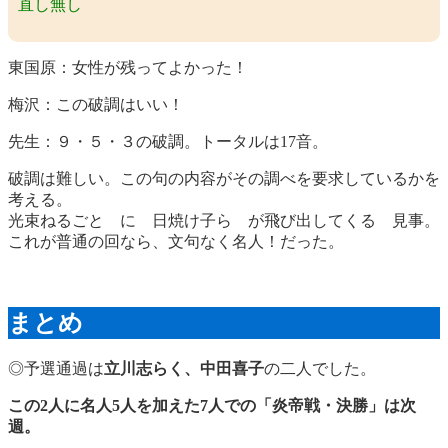
直し無し
東国原：女性が残ってよかった！
梅沢：この破調はいい！
先生：９・５・３の破調。トータルは17音。
破調は難しい。この句の内容がその調べを要求しているかを
考える。
光束ねるごと に 日焼け子ら が飛び出してくる 見事。
これが普通の回なら、文句なく名人！だった。
まとめ
◎予選通過は
立川志らく、中田喜子
の二人でした。
この2人に名人5人を加えた7人での「炎帝戦・決勝」は次
週。