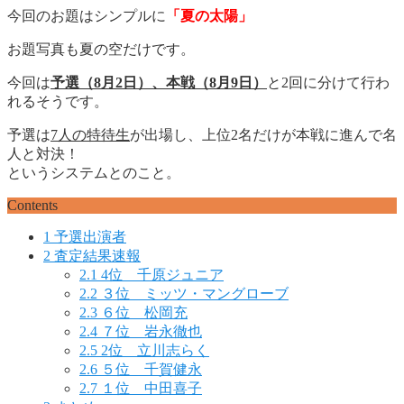
今回のお題はシンプルに
「夏の太陽」
お題写真も夏の空だけです。
今回は
予選（8月2日）、本戦（8月9日）
と2回に分けて行わ
れるそうです。
予選は
7人の特待生
が出場し、上位2名だけが本戦に進んで名
人と対決！
というシステムとのこと。
Contents
1
予選出演者
2
査定結果速報
2.1
4位 千原ジュニア
2.2
３位 ミッツ・マングローブ
2.3
６位 松岡充
2.4
７位 岩永徹也
2.5
2位 立川志らく
2.6
５位 千賀健永
2.7
１位 中田喜子