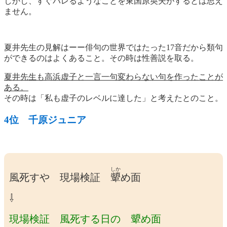
しかし、すぐバレるようなことを東国原英夫がするとは思え
ません。
夏井先生の見解はーー俳句の世界ではたった17音だから類句
ができるのはよくあること。その時は性善説を取る。
夏井先生も高浜虚子と一言一句変わらない句を作ったことが
ある。
その時は「私も虚子のレベルに達した」と考えたとのこと。
4位 千原ジュニア
しか
風死すや 現場検証
顰
め面
⇩
現場検証 風死する日の 顰め面