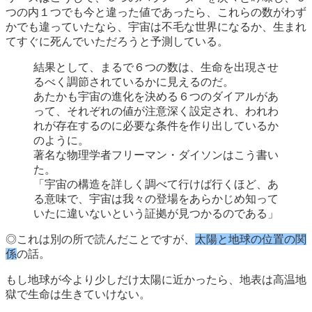
つの内１つでも今と違った値であったら、これらの数がわず
かでも違っていたなら、宇宙は不毛な世界になるか、生まれ
てすぐに死んでいただろうと予測している。
結果として、まるで６つの数は、生命を出現させ
るべく調節されているかに見えるのだ。
あたかも宇宙の進化を決める６つのダイアルがあ
って、それぞれの値が注意深く設定され、われわ
れが存在するのに必要な条件を作り出しているか
のように。
著名な物理学者フリーマン・ダイソンはこう書い
た。
「宇宙の構造を詳しく調べて行けば行くほど、あ
る意味で、宇宙は我々の登場をあらかじめ知って
いたに違いないという証拠が見つかるのである」
◎これは別の所で読んだことですが、
太陽と地球の位置の関
係
の話。
もし地球が今より少しだけ太陽に近かったら、地表は高温地
獄で生命は生きていけない。