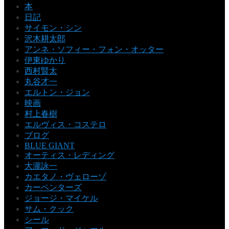
本
日記
サイモン・シン
沢木耕太郎
アンネ・ソフィー・フォン・オッター
伊東ゆかり
西村賢太
丸谷才一
エルトン・ジョン
映画
村上春樹
エルヴィス・コステロ
ブログ
BLUE GIANT
オーティス・レディング
大瀧詠一
カエタノ・ヴェローゾ
カーペンターズ
ジョージ・マイケル
サム・クック
シール