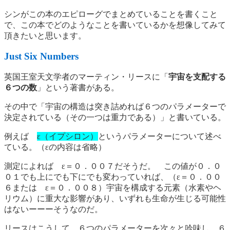
シンがこの本のエピローグでまとめていることを書くこと
で、この本でどのようなことを書いているかを想像してみて
頂きたいと思います。
Just Six Numbers
英国王室天文学者のマーティン・リースに「
宇宙を支配する
６つの数
」という著書がある。
その中で「宇宙の構造は突き詰めれば６つのパラメーターで
決定されている（その一つは重力である）」と書いている。
例えば
ε（イプシロン）
というパラメーターについて述べ
ている。（εの内容は省略）
測定によれば ε＝０．００７だそうだ。 この値が０．０
０１でも上にでも下にでも変わっていれば、（ε＝０．００
６または ε＝０．００８）宇宙を構成する元素（水素やヘ
リウム）に重大な影響があり、いずれも生命が生じる可能性
はないーーーそうなのだ。
リースはこうして、６つのパラメーターを次々と吟味し、６