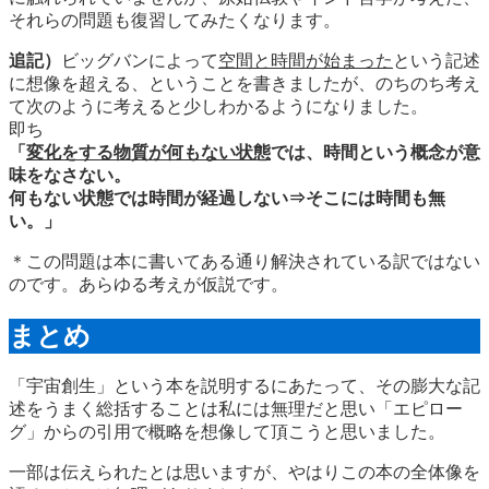
それらの問題も復習してみたくなります。
追記）
ビッグバンによって
空間と時間が始まった
という記述
に想像を超える、ということを書きましたが、のちのち考え
て次のように考えると少しわかるようになりました。
即ち
「
変化をする物質が何もない状態
では、時間という概念が意
味をなさない。
何もない状態では時間が経過しない⇒そこには時間も無
い。」
＊この問題は本に書いてある通り解決されている訳ではない
のです。あらゆる考えが仮説です。
まとめ
「宇宙創生」という本を説明するにあたって、その膨大な記
述をうまく総括することは私には無理だと思い「エピロー
グ」からの引用で概略を想像して頂こうと思いました。
一部は伝えられたとは思いますが、やはりこの本の全体像を