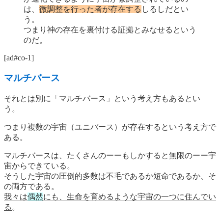
は、
微調整を行った者が存在する
しるしだとい
う。
つまり神の存在を裏付ける証拠とみなせるという
のだ。
[ad#co-1]
マルチバース
それとは別に「マルチバース」という考え方もあるとい
う。
つまり複数の宇宙（ユニバース）が存在するという考え方で
ある。
マルチバースは、たくさんのーーもしかすると無限のーー宇
宙からできている。
そうした宇宙の圧倒的多数は不毛であるか短命であるか、そ
の両方である。
我々は
偶然
にも、生命を育めるような宇宙の一つに住んでい
る
。