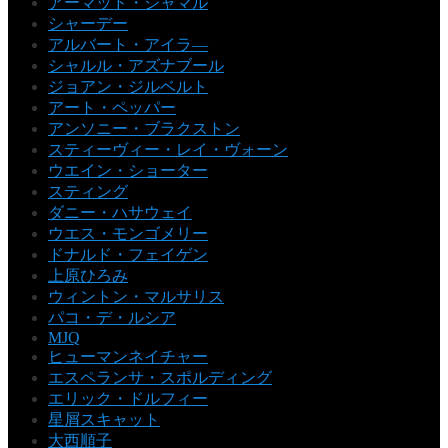
アーマッド・ジャマル
シャーデー
アルバート・アイラ―
シャルル・アズナブール
ジョアン・ジルベルト
アート・ペッパー
アンソニー・ブラクストン
スティーヴィー・レイ・ヴォーン
ウエイン・ショーター
スティング
ダニー・ハサウェイ
ウエス・モンゴメリー
ドナルド・フェイゲン
上原ひろみ
ウィントン・マルサリス
パコ・デ・ルシア
MJQ
ヒューマンネイチャー
エスペランサ・スポルディング
エリック・ドルフィー
星屑スキャット
大西順子