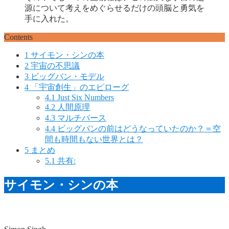
源について考えをめぐらせるだけの頭脳と勇気を
手に入れた。
Contents
1
サイモン・シンの本
2
宇宙の不思議
3
ビッグバン・モデル
4
「宇宙創生」のエピローグ
4.1
Just Six Numbers
4.2
人間原理
4.3
マルチバース
4.4
ビッグバンの前はどうなっていたのか？＝空
間も時間もない世界とは？
5
まとめ
5.1
共有:
サイモン・シンの本