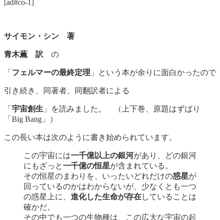
[ad#co-1]
サイモン・シン 著
青木薫 訳
の
「
フェルマーの最終定理
」という本が余りに面白かったので
引き続き、同著者、同翻訳者による
「
宇宙創生
」を読みました。 （上下巻、原題はずばり
「Big Bang」）
この長い本は次のように書き始められています。
この宇宙には
一千億以上の銀河
があり、どの銀河
にもざっと
一千億の恒星
が含まれている。
その恒星のまわりを、いったいどれだけの
惑星
が
回っているのかはわからないが、少なくとも一つ
の惑星上に、
進化した生命が存在
していることは
確かだ。
その中でも一つの生物種は、この広大な宇宙の起