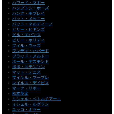
ハワード・マギー
ハンプトン・ホーズ
ハンク・モブレイ
パット・メセニー
パット・マルティーノ
ビリー・ヒギンズ
ビル・エバンス
ビリー・ホリディ
フィル・ウッズ
フレディ・ハバード
ブラッド・メルドー
ポール・デスモンド
ボボ・ステンソン
マット・デニス
マイケル・ブーブレ
マイルス・デイビス
マーク・リボー
松本英彦
ミシェル・ペトルチアーニ
ミシェル・ルグラン
ユッコ・ミラー