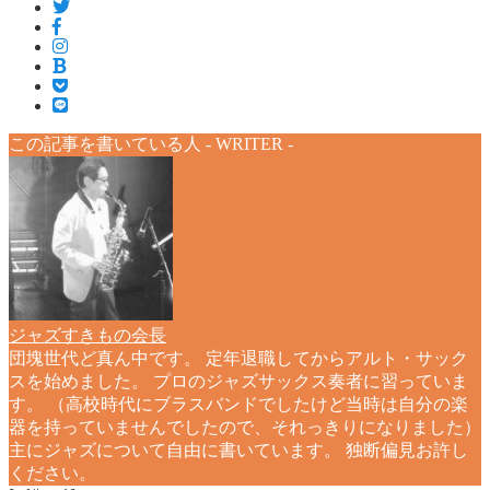
この記事を書いている人 -
WRITER
-
ジャズすきもの会長
団塊世代ど真ん中です。 定年退職してからアルト・サック
スを始めました。 プロのジャズサックス奏者に習っていま
す。 （高校時代にブラスバンドでしたけど当時は自分の楽
器を持っていませんでしたので、それっきりになりました）
主にジャズについて自由に書いています。 独断偏見お許し
ください。