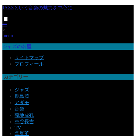
JAZZという音楽の魅力を中心に
×
menu
ジャズの名盤
サイトマップ
プロフィール
カテゴリー
ジャズ
鹿島茂
アダモ
音楽
菊地成孔
車谷長吉
TV
呉智英