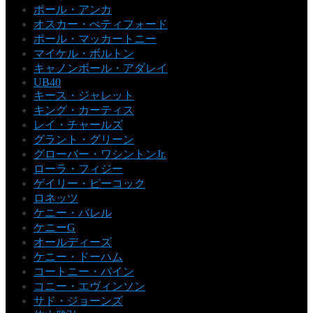
ポール・アンカ
オスカー・ぺティフォード
ポール・マッカートニー
マイケル・ボルトン
キャノンボール・アダレイ
UB40
キース・ジャレット
キング・カーティス
レイ・チャールズ
グラント・グリーン
グローバー・ワシントンJr.
ローラ・フィジー
ゲイリー・ピーコック
ロネッツ
ケニー・バレル
ケニーG
オールディーズ
ケニー・ドーハム
コートニー・パイン
コニー・エヴィンソン
サド・ジョーンズ