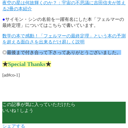
夜空の星は何故輝くのか？：宇宙の不思議に吉田信夫が答え
る2冊の本紹介
●
サイモン・シンの名前を一躍有名にした本「フェルマーの
最終定理」についてはこちらで書いています。
数学の本で感動！「フェルマーの最終定理」という本の予測
を超える面白さを出来るだけ易しく説明
◎
最後まで付き合って下さってありがとうございました。
★
Special Thanks
★
[ad#co-1]
この記事が気に入っていただけたら
いいね ! しよう
シェアする