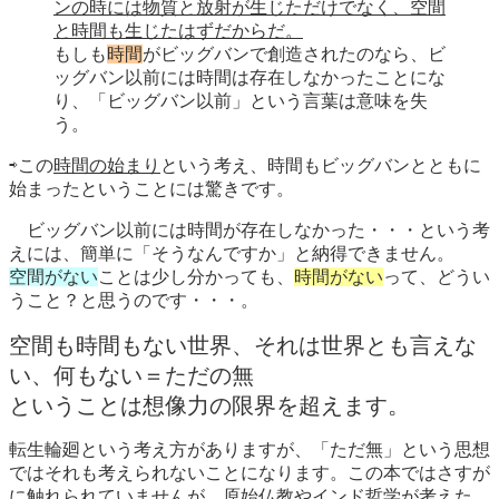
ンの時には物質と放射が生じただけでなく、空間
と時間も生じたはずだからだ。
もしも
時間
がビッグバンで創造されたのなら、ビ
ッグバン以前には時間は存在しなかったことにな
り、「ビッグバン以前」という言葉は意味を失
う。
⇨この
時間の始まり
という考え、時間もビッグバンとともに
始まったということには驚きです。
ビッグバン以前には時間が存在しなかった・・・という考
えには、簡単に「そうなんですか」と納得できません。
空間がない
ことは少し分かっても、
時間がない
って、どうい
うこと？と思うのです・・・。
空間も時間もない世界、それは世界とも言えな
い、何もない＝ただの無
ということは想像力の限界を超えます。
転生輪廻という考え方がありますが、「ただ無」という思想
ではそれも考えられないことになります。この本ではさすが
に触れられていませんが、原始仏教やインド哲学が考えた、