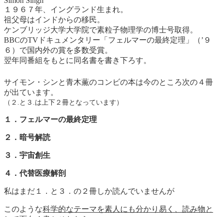
Simon Singh
１９６７年、イングランド生まれ。
祖父母はインドからの移民。
ケンブリッジ大学大学院で素粒子物理学の博士号取得。
BBCのTVドキュメンタリー「フェルマーの最終定理」（’９
６）で国内外の賞を多数受賞。
翌年同番組をもとに同名書を書き下ろす。
サイモン・シンと青木薫のコンビの本は今のところ次の４冊
が出ています。
（２.と３.は上下２冊となっています）
１．フェルマーの最終定理
２．暗号解読
３．宇宙創生
４．代替医療解剖
私はまだ１．と３．の２冊しか読んでいませんが
このような
科学的なテーマを素人にも分かり易く、読み物と