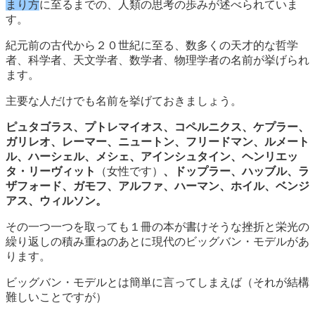
まり方
に至るまでの、人類の思考の歩みが述べられていま
す。
紀元前の古代から２０世紀に至る、数多くの天才的な哲学
者、科学者、天文学者、数学者、物理学者の名前が挙げられ
ます。
主要な人だけでも名前を挙げておきましょう。
ピュタゴラス、プトレマイオス、コペルニクス、ケプラー、
ガリレオ、レーマー、ニュートン、フリードマン、ルメート
ル、ハーシェル、メシェ、アインシュタイン、ヘンリエッ
タ・リーヴィット
（女性です）
、ドップラー、ハッブル、ラ
ザフォード、ガモフ、アルファ、ハーマン、ホイル、ベンジ
アス、ウィルソン。
その一つ一つを取っても１冊の本が書けそうな挫折と栄光の
繰り返しの積み重ねのあとに現代のビッグバン・モデルがあ
ります。
ビッグバン・モデルとは簡単に言ってしまえば（それが結構
難しいことですが）