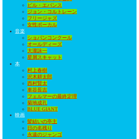
ビル・エバンス
ジョン・コルトレーン
フリージャズ
女性ボーカル
音楽
ショパンコンクール
オールディーズ
大瀧詠一
星屑スキャット
本
村上春樹
沢木耕太郎
西村賢太
車谷長吉
フェルマーの最終定理
菊地成孔
BLUE GIANT
映画
髪結いの亭主
日の名残り
永遠のジャンゴ