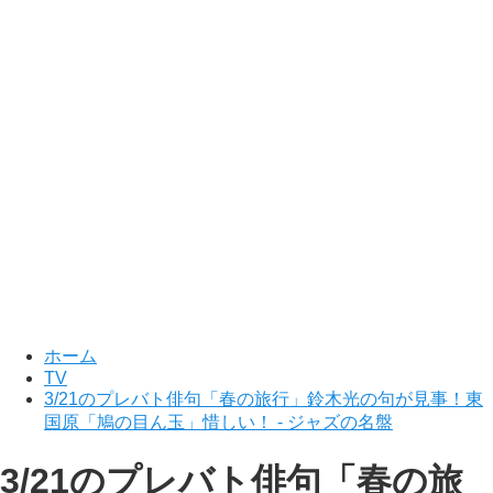
ホーム
TV
3/21のプレバト俳句「春の旅行」鈴木光の句が見事！東
国原「鳩の目ん玉」惜しい！ - ジャズの名盤
3/21のプレバト俳句「春の旅