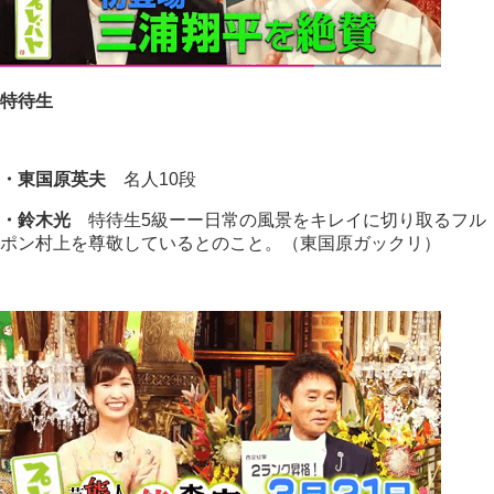
特待生
・東国原英夫
名人10段
・鈴木光
特待生5級ーー日常の風景をキレイに切り取るフル
ポン村上を尊敬しているとのこと。（東国原ガックリ）