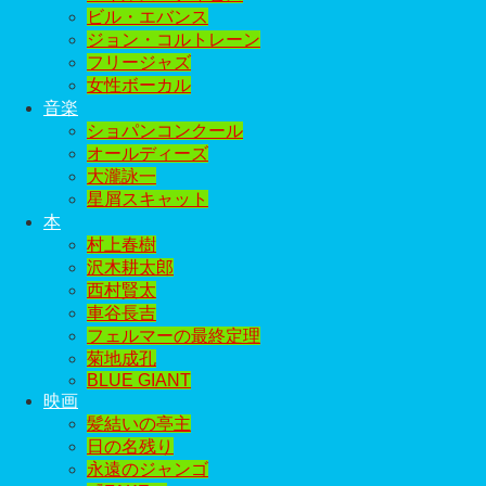
ビル・エバンス
ジョン・コルトレーン
フリージャズ
女性ボーカル
音楽
ショパンコンクール
オールディーズ
大瀧詠一
星屑スキャット
本
村上春樹
沢木耕太郎
西村賢太
車谷長吉
フェルマーの最終定理
菊地成孔
BLUE GIANT
映画
髪結いの亭主
日の名残り
永遠のジャンゴ