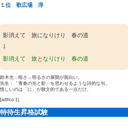
１位 歌広場 淳
影消えて 旅になりけり 春の道
⇩
影消えて 旅
と
なりけり 春の道
鈴木光：暗さ→明るさの展開が面白い。
先生：「青春の光と影」を思わせるような詩的な句。
惜しいのは「に」が散文的である一点だけ。
[ad#co-1]
特待生昇格試験