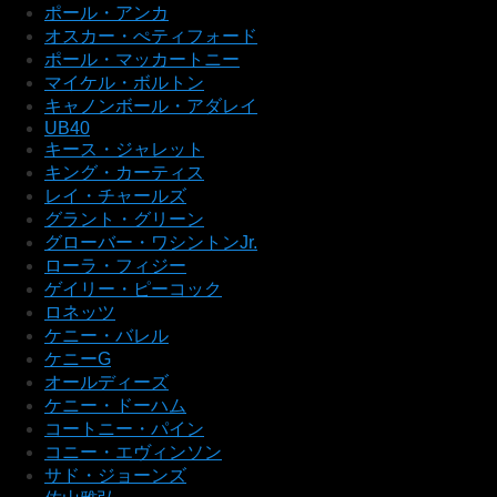
ポール・アンカ
オスカー・ぺティフォード
ポール・マッカートニー
マイケル・ボルトン
キャノンボール・アダレイ
UB40
キース・ジャレット
キング・カーティス
レイ・チャールズ
グラント・グリーン
グローバー・ワシントンJr.
ローラ・フィジー
ゲイリー・ピーコック
ロネッツ
ケニー・バレル
ケニーG
オールディーズ
ケニー・ドーハム
コートニー・パイン
コニー・エヴィンソン
サド・ジョーンズ