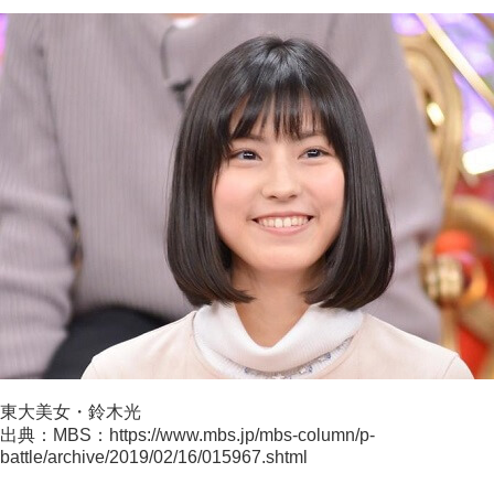
東大美女・鈴木光
出典：MBS：https://www.mbs.jp/mbs-column/p-
battle/archive/2019/02/16/015967.shtml