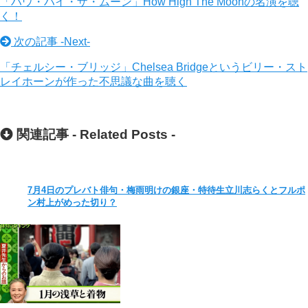
「ハウ・ハイ・ザ・ムーン」How High The Moonの名演を聴
く！
次の記事 -
Next
-
「チェルシー・ブリッジ」Chelsea Bridgeというビリー・スト
レイホーンが作った不思議な曲を聴く
関連記事 -
Related Posts
-
7月4日のプレバト俳句・梅雨明けの銀座・特待生立川志らくとフルポ
ン村上がめった切り？