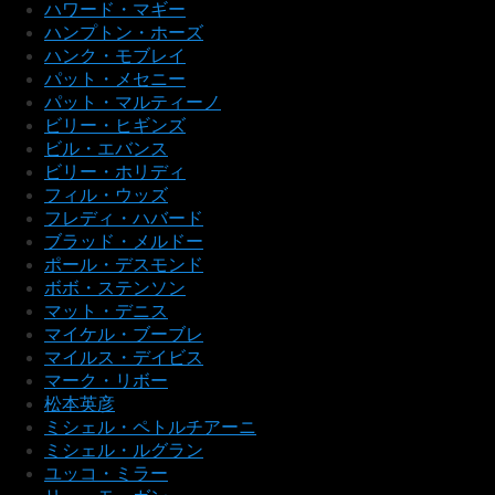
ハワード・マギー
ハンプトン・ホーズ
ハンク・モブレイ
パット・メセニー
パット・マルティーノ
ビリー・ヒギンズ
ビル・エバンス
ビリー・ホリディ
フィル・ウッズ
フレディ・ハバード
ブラッド・メルドー
ポール・デスモンド
ボボ・ステンソン
マット・デニス
マイケル・ブーブレ
マイルス・デイビス
マーク・リボー
松本英彦
ミシェル・ペトルチアーニ
ミシェル・ルグラン
ユッコ・ミラー