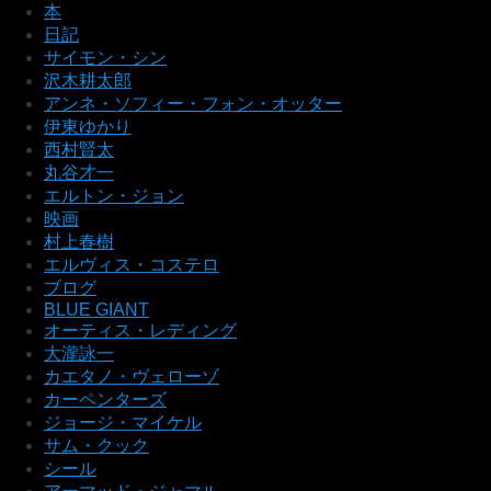
本
日記
サイモン・シン
沢木耕太郎
アンネ・ソフィー・フォン・オッター
伊東ゆかり
西村賢太
丸谷才一
エルトン・ジョン
映画
村上春樹
エルヴィス・コステロ
ブログ
BLUE GIANT
オーティス・レディング
大瀧詠一
カエタノ・ヴェローゾ
カーペンターズ
ジョージ・マイケル
サム・クック
シール