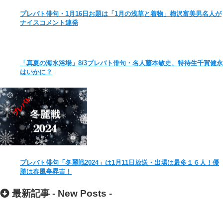
プレバト俳句・1月16日お題は「1月の浅草と着物」梅沢富美男名人が
ナイスコメント連発
「真夏の海水浴場」8/3プレバト俳句・名人藤本敏史、特待生千賀健永
はいかに？
プレバト俳句「冬麗戦2024」は1月11日放送・出場は最多１６人！優
勝は春風亭昇吉！
最新記事 -
New Posts
-