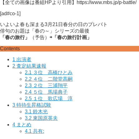
【全ての画像は番組HPより引用】https://www.mbs.jp/p-battle/
[ad#co-1]
いよいよ春も深まる3月21日春分の日のプレバト
俳句のお題は「春の～」シリーズの最後
「春の旅行」
（予告）
⇨「春の旅行計画」
Contents
1
出演者
2
査定結果速報
2.1
３位 高橋ひとみ
2.2
４位 二階堂高嗣
2.3
２位 三浦翔平
2.4
５位 馬場典子
2.5
１位 歌広場 淳
3
特待生昇格試験
3.1
鈴木光
3.2
東国原英夫
4
まとめ
4.1
共有: