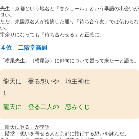
先生：京都という地名と「春ショール」という季語の出会いが
良い。
ただ、東国原名人が指摘した通り「待ち合う友」では伝わらな
い。
字余りになっても「待ち合わせる」と正確に。
４位 二階堂高嗣
「横尾先生」（横尾渉）に俳句について習って来たーと語る。
龍天に 登る想いや 地主神社
⇩
龍天に 登る二人の 恋みくじ
「龍天に登る」が季語
二階堂：想いを寄せる人と京都に旅行する想いを詠んだ。