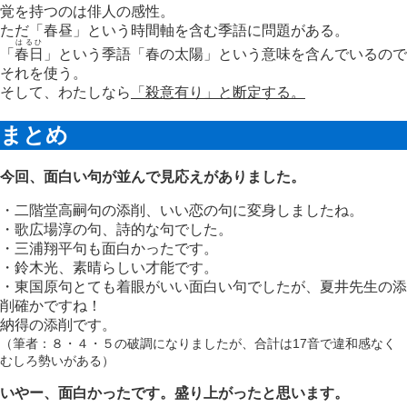
覚を持つのは俳人の感性。
ただ「春昼」という時間軸を含む季語に問題がある。
はるひ
「
春日
」という季語「春の太陽」という意味を含んでいるので
それを使う。
そして、わたしなら
「殺意有り」と断定する。
まとめ
今回、面白い句が並んで見応えがありました。
・二階堂高嗣句の添削、いい恋の句に変身しましたね。
・歌広場淳の句、詩的な句でした。
・三浦翔平句も面白かったです。
・鈴木光、素晴らしい才能です。
・東国原句とても着眼がいい面白い句でしたが、夏井先生の添
削確かですね！
納得の添削です。
（筆者：８・４・５の破調になりましたが、合計は17音で違和感なく
むしろ勢いがある）
いやー、面白かったです。盛り上がったと思います。