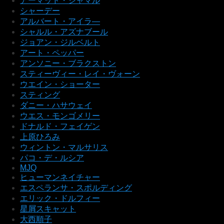
アーマッド・ジャマル
シャーデー
アルバート・アイラ―
シャルル・アズナブール
ジョアン・ジルベルト
アート・ペッパー
アンソニー・ブラクストン
スティーヴィー・レイ・ヴォーン
ウエイン・ショーター
スティング
ダニー・ハサウェイ
ウエス・モンゴメリー
ドナルド・フェイゲン
上原ひろみ
ウィントン・マルサリス
パコ・デ・ルシア
MJQ
ヒューマンネイチャー
エスペランサ・スポルディング
エリック・ドルフィー
星屑スキャット
大西順子