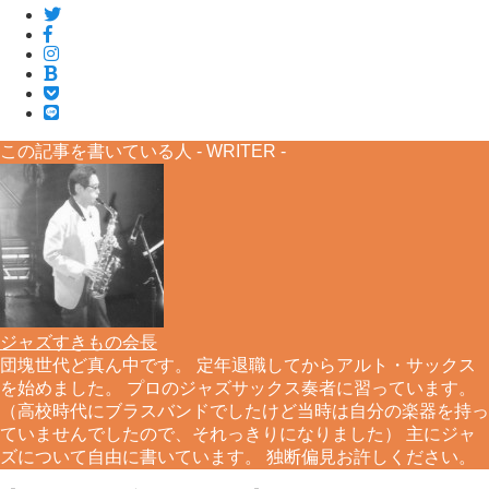
この記事を書いている人 -
WRITER
-
ジャズすきもの会長
団塊世代ど真ん中です。 定年退職してからアルト・サックス
を始めました。 プロのジャズサックス奏者に習っています。
（高校時代にブラスバンドでしたけど当時は自分の楽器を持っ
ていませんでしたので、それっきりになりました） 主にジャ
ズについて自由に書いています。 独断偏見お許しください。