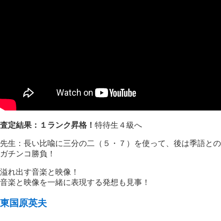
査定結果：１ランク昇格！
特待生４級へ
先生：長い比喩に三分の二（５・７）を使って、後は季語との
ガチンコ勝負！
溢れ出す音楽と映像！
音楽と映像を一緒に表現する発想も見事！
東国原英夫