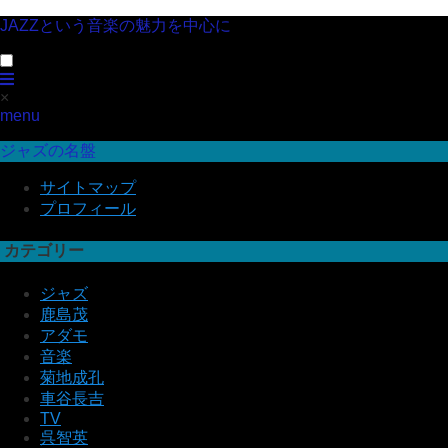
JAZZという音楽の魅力を中心に
×
menu
ジャズの名盤
サイトマップ
プロフィール
カテゴリー
ジャズ
鹿島茂
アダモ
音楽
菊地成孔
車谷長吉
TV
呉智英