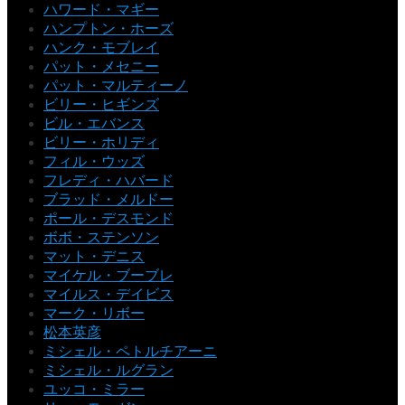
ハワード・マギー
ハンプトン・ホーズ
ハンク・モブレイ
パット・メセニー
パット・マルティーノ
ビリー・ヒギンズ
ビル・エバンス
ビリー・ホリディ
フィル・ウッズ
フレディ・ハバード
ブラッド・メルドー
ポール・デスモンド
ボボ・ステンソン
マット・デニス
マイケル・ブーブレ
マイルス・デイビス
マーク・リボー
松本英彦
ミシェル・ペトルチアーニ
ミシェル・ルグラン
ユッコ・ミラー