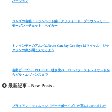
バージョン
ジャズの名盤：トランペット編・クリフォード・ブラウン～リー・
モーガン～チェット・ベイカー
トレインチャのアルバムNever Can Say Goodbye はマイケル・ジャ
クソンの声が聞こえてくよう
名曲ピープル・PEOPLE・聴き比べ・バーバラ・ストレイサンドか
らビル・エヴァンスまで
最新記事 -
New Posts
-
ブライアン・ウィルソン（ビーチボーイズ）が死んじゃいました