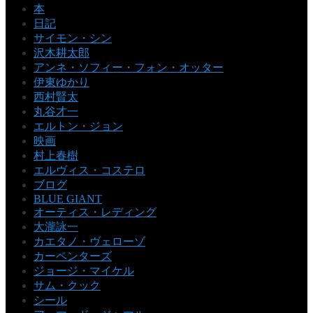
本
日記
サイモン・シン
沢木耕太郎
アンネ・ソフィー・フォン・オッター
伊東ゆかり
西村賢太
丸谷才一
エルトン・ジョン
映画
村上春樹
エルヴィス・コステロ
ブログ
BLUE GIANT
オーティス・レディング
大瀧詠一
カエタノ・ヴェローゾ
カーペンターズ
ジョージ・マイケル
サム・クック
シール