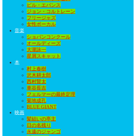
ビル・エバンス
ジョン・コルトレーン
フリージャズ
女性ボーカル
音楽
ショパンコンクール
オールディーズ
大瀧詠一
星屑スキャット
本
村上春樹
沢木耕太郎
西村賢太
車谷長吉
フェルマーの最終定理
菊地成孔
BLUE GIANT
映画
髪結いの亭主
日の名残り
永遠のジャンゴ