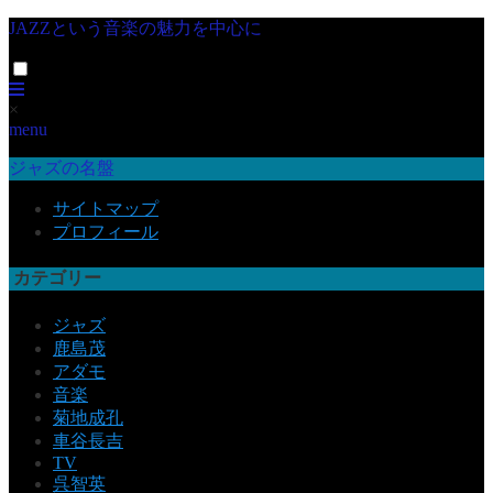
JAZZという音楽の魅力を中心に
×
menu
ジャズの名盤
サイトマップ
プロフィール
カテゴリー
ジャズ
鹿島茂
アダモ
音楽
菊地成孔
車谷長吉
TV
呉智英