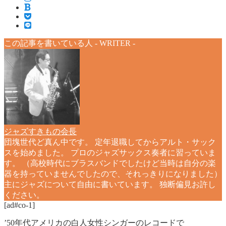
この記事を書いている人 -
WRITER
-
ジャズすきもの会長
団塊世代ど真ん中です。 定年退職してからアルト・サック
スを始めました。 プロのジャズサックス奏者に習っていま
す。 （高校時代にブラスバンドでしたけど当時は自分の楽
器を持っていませんでしたので、それっきりになりました）
主にジャズについて自由に書いています。 独断偏見お許し
ください。
[ad#co-1]
’50年代アメリカの白人女性シンガーのレコードで