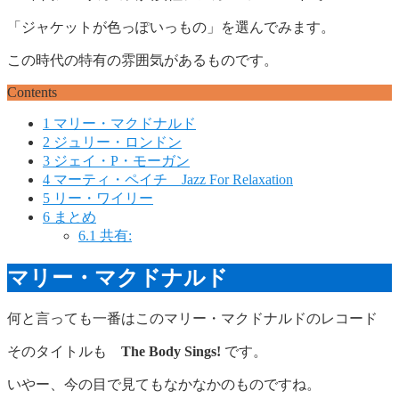
「ジャケットが色っぽいっもの」を選んでみます。
この時代の特有の雰囲気があるものです。
Contents
1
マリー・マクドナルド
2
ジュリー・ロンドン
3
ジェイ・P・モーガン
4
マーティ・ペイチ Jazz For Relaxation
5
リー・ワイリー
6
まとめ
6.1
共有:
マリー・マクドナルド
何と言っても一番はこのマリー・マクドナルドのレコード
そのタイトルも
The Body Sings!
です。
いやー、今の目で見てもなかなかのものですね。