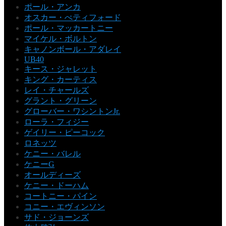
ポール・アンカ
オスカー・ぺティフォード
ポール・マッカートニー
マイケル・ボルトン
キャノンボール・アダレイ
UB40
キース・ジャレット
キング・カーティス
レイ・チャールズ
グラント・グリーン
グローバー・ワシントンJr.
ローラ・フィジー
ゲイリー・ピーコック
ロネッツ
ケニー・バレル
ケニーG
オールディーズ
ケニー・ドーハム
コートニー・パイン
コニー・エヴィンソン
サド・ジョーンズ