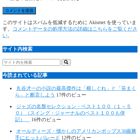
このサイトはスパムを低減するために Akismet を使っていま
す。
コメントデータの処理方法の詳細はこちらをご覧くださ
い
。
サイト内検索
今読まれている記事
丸谷才一の小説の最高傑作は「横しぐれ」と「笹まく
ら」と断言しよう
17件のビュー
ジャズの名盤セレクション・ベスト１００（１～５
０）（スイング・ジャーナルのベスト１００も併
記）
16件のビュー
オールディーズ・懐かしのアメリカンポップス30曲勝
手にヒットパレード
12件のビュー