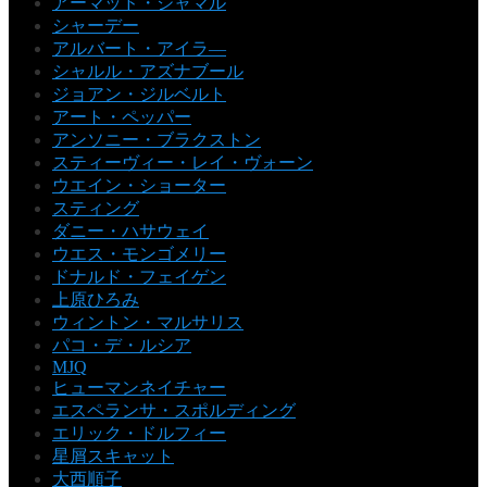
アーマッド・ジャマル
シャーデー
アルバート・アイラ―
シャルル・アズナブール
ジョアン・ジルベルト
アート・ペッパー
アンソニー・ブラクストン
スティーヴィー・レイ・ヴォーン
ウエイン・ショーター
スティング
ダニー・ハサウェイ
ウエス・モンゴメリー
ドナルド・フェイゲン
上原ひろみ
ウィントン・マルサリス
パコ・デ・ルシア
MJQ
ヒューマンネイチャー
エスペランサ・スポルディング
エリック・ドルフィー
星屑スキャット
大西順子