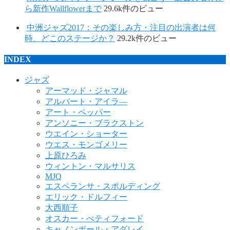
ら新作Wallflowerまで
29.6k件のビュー
中洲ジャズ2017：その楽しみ方・注目の出演者は何
時、どこのステージか？
29.2k件のビュー
INDEX
ジャズ
アーマッド・ジャマル
アルバート・アイラ―
アート・ペッパー
アンソニー・ブラクストン
ウエイン・ショーター
ウエス・モンゴメリー
上原ひろみ
ウィントン・マルサリス
MJQ
エスペランサ・スポルディング
エリック・ドルフィー
大西順子
オスカー・ぺティフォード
キャノンボール・アダレイ