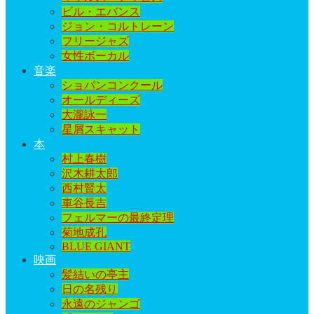
ビル・エバンス
ジョン・コルトレーン
フリージャズ
女性ボーカル
音楽
ショパンコンクール
オールディーズ
大瀧詠一
星屑スキャット
本
村上春樹
沢木耕太郎
西村賢太
車谷長吉
フェルマーの最終定理
菊地成孔
BLUE GIANT
映画
髪結いの亭主
日の名残り
永遠のジャンゴ