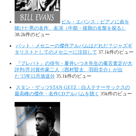
ビル・エバンス：ピアノに命を
賭けた男の名作、名演（中期・後期の名盤を探る）
38.2k件のビュー
パット・メセニーの傑作アルバムはどれだ？ジャズギ
タリストとしてのメセニーに注目して
37.1k件のビュー
『プレバト』の俳句・夏井いつき先生の毒舌査定が大
評判/芥川賞作家二人（西村賢太、羽田圭介）が出
た’15年12月放送分
35.1k件のビュー
スタン・ゲッツSTAN GETZ：白人テナーサックスの
最高峰の傑作・名作CDアルバムを聴く
35k件のビュー