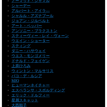
アーマッド・ジャマル
シャーデー
アルバート・アイラ―
シャルル・アズナブール
ジョアン・ジルベルト
アート・ペッパー
アンソニー・ブラクストン
スティーヴィー・レイ・ヴォーン
ウエイン・ショーター
スティング
ダニー・ハサウェイ
ウエス・モンゴメリー
ドナルド・フェイゲン
上原ひろみ
ウィントン・マルサリス
パコ・デ・ルシア
MJQ
ヒューマンネイチャー
エスペランサ・スポルディング
エリック・ドルフィー
星屑スキャット
大西順子