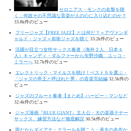
セロニアス・モンクの名盤を聴
く：何故その不思議な音楽が人の心に入り込むのか？
33.8k件のビュー
フリージャズ【FREE JAZZ】とは何だ？＝アヴァンギ
ャルド・ジャズ＝前衛ジャズを聴く
33.2k件のビュー
活躍が目立つ女性サックス奏者（海外２人、日本４
人）キャンディ・ダルファーから矢野沙織、ユッコ・
ミラーへ
32.7k件のビュー
エレクトリック・マイルスを聴け！ベスト５を選ぶ・
「ジャズの帝王と呼ばれた男」の音楽完結編
32.5k件の
ビュー
ジャズのフルート奏者【まとめ】ハービー・マンなど
32.4k件のビュー
ジャズ漫画『BLUE GIANT』主人公・大の楽器テナー
サックス、練習方法など徹底解説
30.5k件のビュー
雨だからダイアナ・クラールを聴こう・過去の名作か