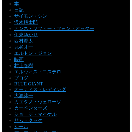
本
日記
サイモン・シン
沢木耕太郎
アンネ・ソフィー・フォン・オッター
伊東ゆかり
西村賢太
丸谷才一
エルトン・ジョン
映画
村上春樹
エルヴィス・コステロ
ブログ
BLUE GIANT
オーティス・レディング
大瀧詠一
カエタノ・ヴェローゾ
カーペンターズ
ジョージ・マイケル
サム・クック
シール