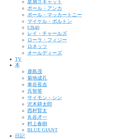
星屑スキャット
ポール・アンカ
ポール・マッカートニー
マイケル・ボルトン
UB40
レイ・チャールズ
ローラ・フィジー
ロネッツ
オールディーズ
TV
本
鹿島茂
菊地成孔
車谷長吉
呉智英
サイモン・シン
沢木耕太郎
西村賢太
丸谷才一
村上春樹
BLUE GIANT
日記