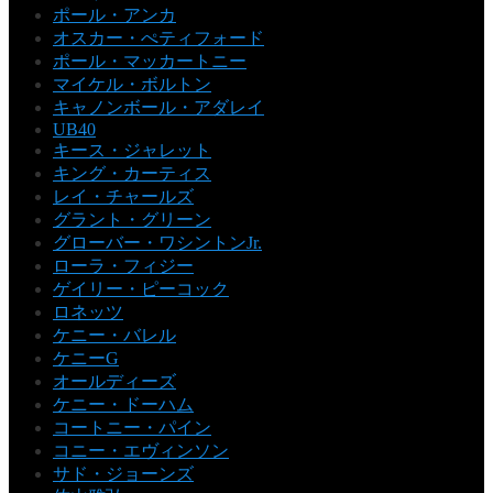
ポール・アンカ
オスカー・ぺティフォード
ポール・マッカートニー
マイケル・ボルトン
キャノンボール・アダレイ
UB40
キース・ジャレット
キング・カーティス
レイ・チャールズ
グラント・グリーン
グローバー・ワシントンJr.
ローラ・フィジー
ゲイリー・ピーコック
ロネッツ
ケニー・バレル
ケニーG
オールディーズ
ケニー・ドーハム
コートニー・パイン
コニー・エヴィンソン
サド・ジョーンズ