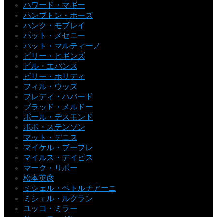
ハワード・マギー
ハンプトン・ホーズ
ハンク・モブレイ
パット・メセニー
パット・マルティーノ
ビリー・ヒギンズ
ビル・エバンス
ビリー・ホリディ
フィル・ウッズ
フレディ・ハバード
ブラッド・メルドー
ポール・デスモンド
ボボ・ステンソン
マット・デニス
マイケル・ブーブレ
マイルス・デイビス
マーク・リボー
松本英彦
ミシェル・ペトルチアーニ
ミシェル・ルグラン
ユッコ・ミラー