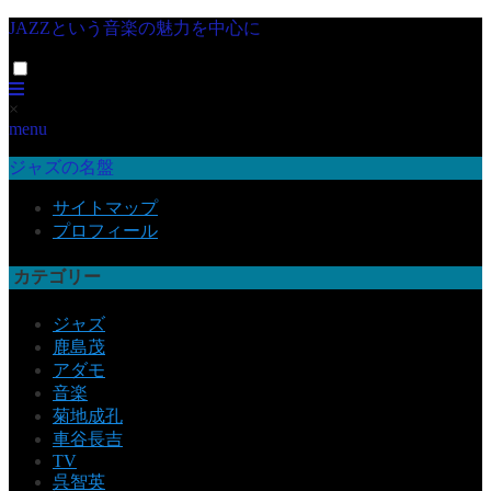
JAZZという音楽の魅力を中心に
×
menu
ジャズの名盤
サイトマップ
プロフィール
カテゴリー
ジャズ
鹿島茂
アダモ
音楽
菊地成孔
車谷長吉
TV
呉智英