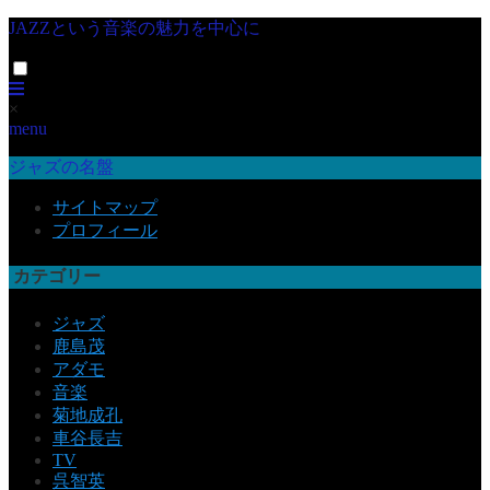
JAZZという音楽の魅力を中心に
×
menu
ジャズの名盤
サイトマップ
プロフィール
カテゴリー
ジャズ
鹿島茂
アダモ
音楽
菊地成孔
車谷長吉
TV
呉智英