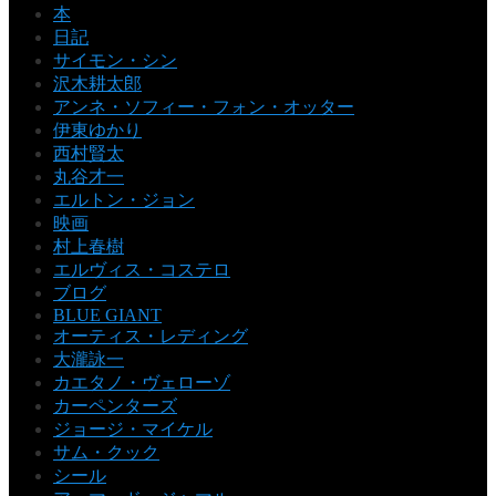
本
日記
サイモン・シン
沢木耕太郎
アンネ・ソフィー・フォン・オッター
伊東ゆかり
西村賢太
丸谷才一
エルトン・ジョン
映画
村上春樹
エルヴィス・コステロ
ブログ
BLUE GIANT
オーティス・レディング
大瀧詠一
カエタノ・ヴェローゾ
カーペンターズ
ジョージ・マイケル
サム・クック
シール