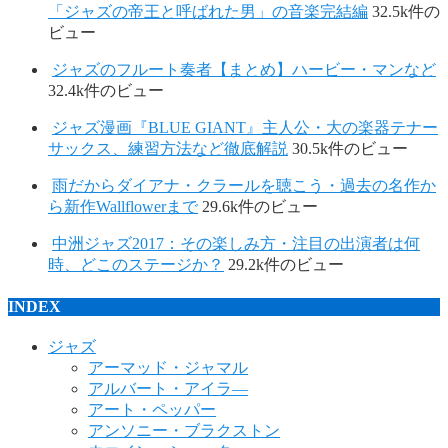
「ジャズの帝王と呼ばれた男」の音楽完結編
32.5k件の
ビュー
ジャズのフルート奏者【まとめ】ハービー・マンなど
32.4k件のビュー
ジャズ漫画『BLUE GIANT』主人公・大の楽器テナー
サックス、練習方法など徹底解説
30.5k件のビュー
雨だからダイアナ・クラールを聴こう・過去の名作か
ら新作Wallflowerまで
29.6k件のビュー
中洲ジャズ2017：その楽しみ方・注目の出演者は何
時、どこのステージか？
29.2k件のビュー
INDEX
ジャズ
アーマッド・ジャマル
アルバート・アイラ―
アート・ペッパー
アンソニー・ブラクストン