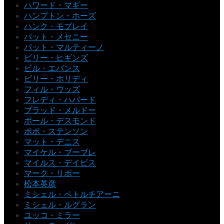
ハワード・マギー
ハンプトン・ホーズ
ハンク・モブレイ
パット・メセニー
パット・マルティーノ
ビリー・ヒギンズ
ビル・エバンス
ビリー・ホリディ
フィル・ウッズ
フレディ・ハバード
ブラッド・メルドー
ポール・デスモンド
ボボ・ステンソン
マット・デニス
マイケル・ブーブレ
マイルス・デイビス
マーク・リボー
松本英彦
ミシェル・ペトルチアーニ
ミシェル・ルグラン
ユッコ・ミラー