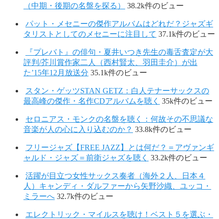
（中期・後期の名盤を探る）
38.2k件のビュー
パット・メセニーの傑作アルバムはどれだ？ジャズギ
タリストとしてのメセニーに注目して
37.1k件のビュー
『プレバト』の俳句・夏井いつき先生の毒舌査定が大
評判/芥川賞作家二人（西村賢太、羽田圭介）が出
た’15年12月放送分
35.1k件のビュー
スタン・ゲッツSTAN GETZ：白人テナーサックスの
最高峰の傑作・名作CDアルバムを聴く
35k件のビュー
セロニアス・モンクの名盤を聴く：何故その不思議な
音楽が人の心に入り込むのか？
33.8k件のビュー
フリージャズ【FREE JAZZ】とは何だ？＝アヴァンギ
ャルド・ジャズ＝前衛ジャズを聴く
33.2k件のビュー
活躍が目立つ女性サックス奏者（海外２人、日本４
人）キャンディ・ダルファーから矢野沙織、ユッコ・
ミラーへ
32.7k件のビュー
エレクトリック・マイルスを聴け！ベスト５を選ぶ・