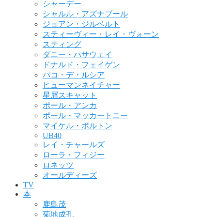
シャーデー
シャルル・アズナブール
ジョアン・ジルベルト
スティーヴィー・レイ・ヴォーン
スティング
ダニー・ハサウェイ
ドナルド・フェイゲン
パコ・デ・ルシア
ヒューマンネイチャー
星屑スキャット
ポール・アンカ
ポール・マッカートニー
マイケル・ボルトン
UB40
レイ・チャールズ
ローラ・フィジー
ロネッツ
オールディーズ
TV
本
鹿島茂
菊地成孔