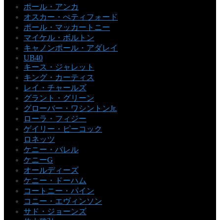
ポール・アンカ
オスカー・ぺティフォード
ポール・マッカートニー
マイケル・ボルトン
キャノンボール・アダレイ
UB40
キース・ジャレット
キング・カーティス
レイ・チャールズ
グラント・グリーン
グローバー・ワシントンJr.
ローラ・フィジー
ゲイリー・ピーコック
ロネッツ
ケニー・バレル
ケニーG
オールディーズ
ケニー・ドーハム
コートニー・パイン
コニー・エヴィンソン
サド・ジョーンズ