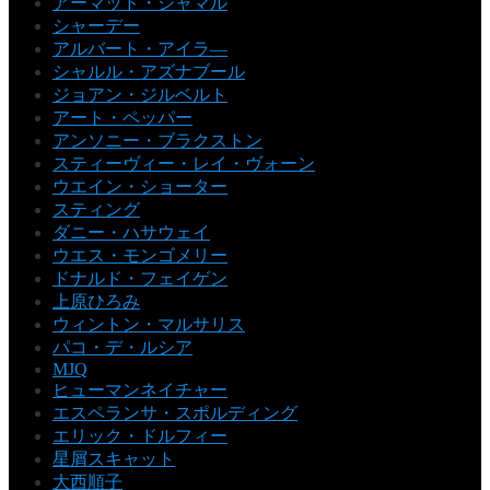
アーマッド・ジャマル
シャーデー
アルバート・アイラ―
シャルル・アズナブール
ジョアン・ジルベルト
アート・ペッパー
アンソニー・ブラクストン
スティーヴィー・レイ・ヴォーン
ウエイン・ショーター
スティング
ダニー・ハサウェイ
ウエス・モンゴメリー
ドナルド・フェイゲン
上原ひろみ
ウィントン・マルサリス
パコ・デ・ルシア
MJQ
ヒューマンネイチャー
エスペランサ・スポルディング
エリック・ドルフィー
星屑スキャット
大西順子