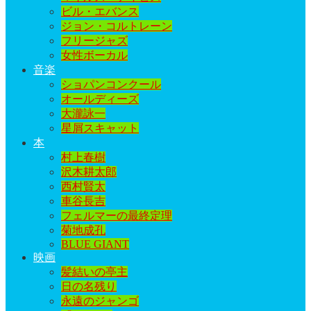
ビル・エバンス
ジョン・コルトレーン
フリージャズ
女性ボーカル
音楽
ショパンコンクール
オールディーズ
大瀧詠一
星屑スキャット
本
村上春樹
沢木耕太郎
西村賢太
車谷長吉
フェルマーの最終定理
菊地成孔
BLUE GIANT
映画
髪結いの亭主
日の名残り
永遠のジャンゴ