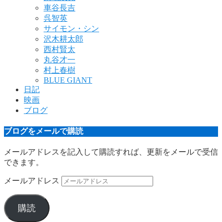
車谷長吉
呉智英
サイモン・シン
沢木耕太郎
西村賢太
丸谷才一
村上春樹
BLUE GIANT
日記
映画
ブログ
ブログをメールで購読
メールアドレスを記入して購読すれば、更新をメールで受信
できます。
メールアドレス
購読