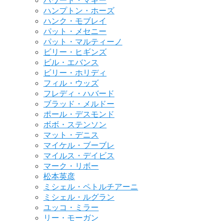
ハワード・マギー
ハンプトン・ホーズ
ハンク・モブレイ
パット・メセニー
パット・マルティーノ
ビリー・ヒギンズ
ビル・エバンス
ビリー・ホリディ
フィル・ウッズ
フレディ・ハバード
ブラッド・メルドー
ポール・デスモンド
ボボ・ステンソン
マット・デニス
マイケル・ブーブレ
マイルス・デイビス
マーク・リボー
松本英彦
ミシェル・ペトルチアーニ
ミシェル・ルグラン
ユッコ・ミラー
リー・モーガン