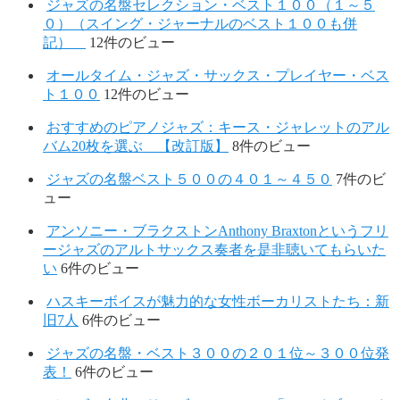
ジャズの名盤セレクション・ベスト１００（１～５
０）（スイング・ジャーナルのベスト１００も併
記）
12件のビュー
オールタイム・ジャズ・サックス・プレイヤー・ベス
ト１００
12件のビュー
おすすめのピアノジャズ：キース・ジャレットのアル
バム20枚を選ぶ 【改訂版】
8件のビュー
ジャズの名盤ベスト５００の４０１～４５０
7件のビ
ュー
アンソニー・ブラクストンAnthony Braxtonというフリ
ージャズのアルトサックス奏者を是非聴いてもらいた
い
6件のビュー
ハスキーボイスが魅力的な女性ボーカリストたち：新
旧7人
6件のビュー
ジャズの名盤・ベスト３００の２０１位～３００位発
表！
6件のビュー