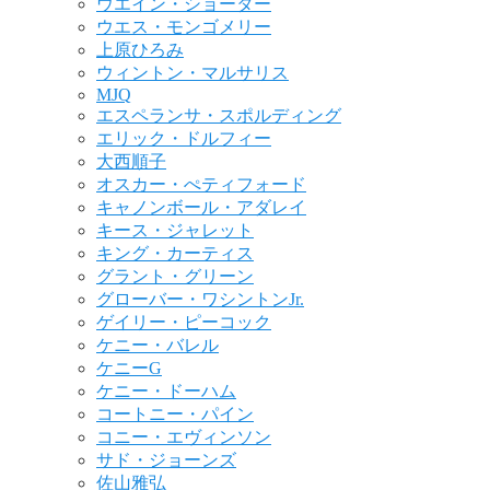
ウエイン・ショーター
ウエス・モンゴメリー
上原ひろみ
ウィントン・マルサリス
MJQ
エスペランサ・スポルディング
エリック・ドルフィー
大西順子
オスカー・ぺティフォード
キャノンボール・アダレイ
キース・ジャレット
キング・カーティス
グラント・グリーン
グローバー・ワシントンJr.
ゲイリー・ピーコック
ケニー・バレル
ケニーG
ケニー・ドーハム
コートニー・パイン
コニー・エヴィンソン
サド・ジョーンズ
佐山雅弘