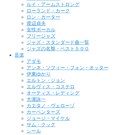
ルイ・アームストロング
ローランド・カーク
ロン・カーター
渡辺貞夫
女性ボーカル
フリージャズ
ジャズ・スタンダード曲一覧
ジャズの名盤・ベスト５００
音楽
アダモ
アンネ・ソフィー・フォン・オッター
伊東ゆかり
エルトン・ジョン
エルヴィス・コステロ
オーティス・レディング
大瀧詠一
カエタノ・ヴェローゾ
カーペンターズ
ジョージ・マイケル
サム・クック
シール