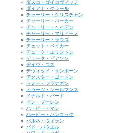
ダスコ・ゴイコヴィッチ
ダイアナ・クラール
チャーリー・クリスチャン
チャーリー・パーカー
チャーリー・ヘイデン
チャーリー・マリアーノ
チャーリー・ラウズ
チェット・ベイカー
デューク・エリントン
デューク・ピアソン
デイヴ・コズ
デヴィッド・サンボーン
デクスター・ゴードン
トミー・フラナガン
トゥーツ・シールマンス
ドナルド・バード
ドン・プーレン
ハービー・マン
ハービー・ハンコック
バルネ・ウィラン
バド・パウエル