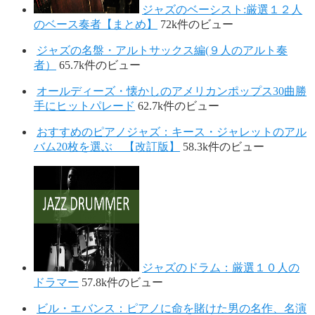
ジャズのベーシスト:厳選１２人
のベース奏者【まとめ】
72k件のビュー
ジャズの名盤・アルトサックス編(９人のアルト奏
者）
65.7k件のビュー
オールディーズ・懐かしのアメリカンポップス30曲勝
手にヒットパレード
62.7k件のビュー
おすすめのピアノジャズ：キース・ジャレットのアル
バム20枚を選ぶ 【改訂版】
58.3k件のビュー
ジャズのドラム：厳選１０人の
ドラマー
57.8k件のビュー
ビル・エバンス：ピアノに命を賭けた男の名作、名演